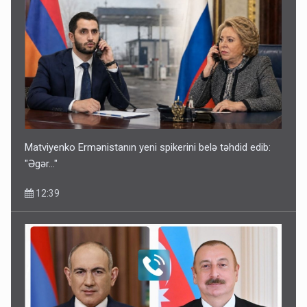
Matviyenko Ermənistanın yeni spikerini belə təhdid edib:
"Əgər..."
12:39