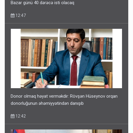
Bazar günü 40 dərəcə isti olacaq
12:47
Donor olmaq həyat verməkdir: Rövşən Hüseynov orqan
donorluğunun əhəmiyyətindən danışıb
12:42