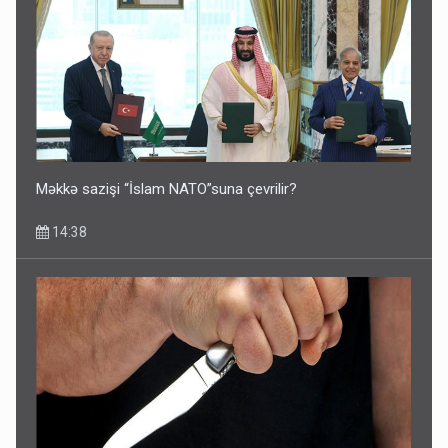
Məkkə sazişi “İslam NATO”suna çevrilir?
14:38