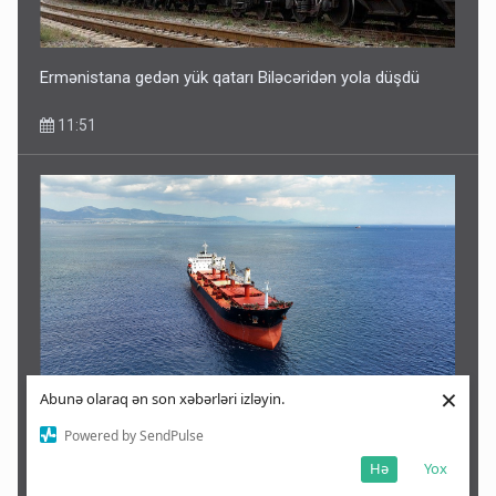
Ermənistana gedən yük qatarı Biləcəridən yola düşdü
11:51
×
Abunə olaraq ən son xəbərləri izləyin.
Ukrayna ABŞ-nin tələbi ilə razılaşdı - Bu gəmiləri
Powered by SendPulse
vurmayacaq
Hə
Yox