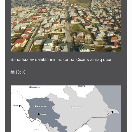
Sənədsiz ev sahiblərinin nəzərinə: Çıxarış almaq üçün...
13:10