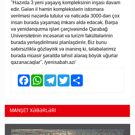
"Hazırda 3 yeni yaşayış kompleksinin inşası davam
edir. Gələn il həmin komplekslərin istismara
verilməsi nəzərdə tutulur və nəticədə 3000-dən çox
insan burada yaşamaq imkanı əldə edəcək. Bərpa
və yenidənqurma işləri çərçivəsində Qarabağ
Universitetinin incəsənət və turizm fakültələrinin
burada yerləşdirilməsi planlaşdırılır. Biz bunu
səbirsizliklə gözləyirik və inanırıq ki, tələbələrimiz
burada müasir şəraitdə təhsil alaraq böyük uğurlar
qazanacaqlar". /yenisabah.az/
Facebook
WhatsApp
Telegram
Twitter
Share
MANŞET XƏBƏRLƏRİ