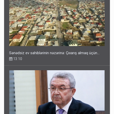
Sənədsiz ev sahiblərinin nəzərinə: Çıxarış almaq üçün...
13:10