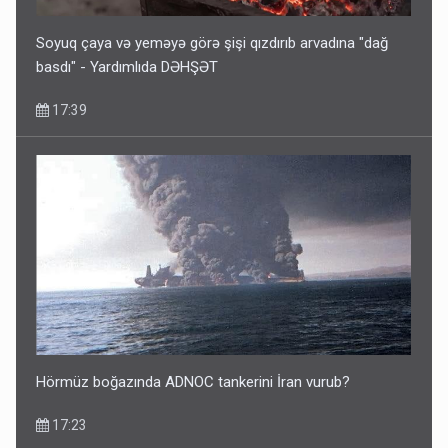
Soyuq çaya və yeməyə görə şişi qızdırıb arvadına "dağ
basdı" - Yardımlıda DƏHŞƏT
17:39
Hörmüz boğazında ADNOC tankerini İran vurub?
17:23