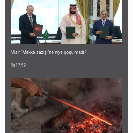
İlham Əliyev müharibədə də, sülhdə də qalib gəldi -
Hikmət Hacıyev
15:02
Misir “Məkkə sazişi”nə niyə qoşulmadı?
17:52
Pakistan prezidentindən Azərbaycanla bağlı açıqlama
13:58