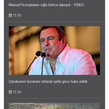
Məsud Pezeşkianın oğlu türkcə danışdı - VİDEO
13:30
Çarukyanın kürəkəni sifarişli qətlə görə həbs edildi
13:26