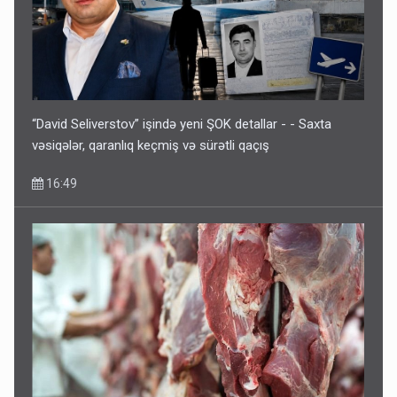
“David Seliverstov” işində yeni ŞOK detallar - - Saxta
vəsiqələr, qaranlıq keçmiş və sürətli qaçış
16:49