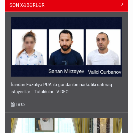
SON XƏBƏRLƏR
Paşinyan Əliyevə zəng etməsindən danışdı
16:18
İrandan Füzuliyə PUA ilə göndərilən narkotiki satmaq
istəyirdilər - Tutuldular -VİDEO
18:03