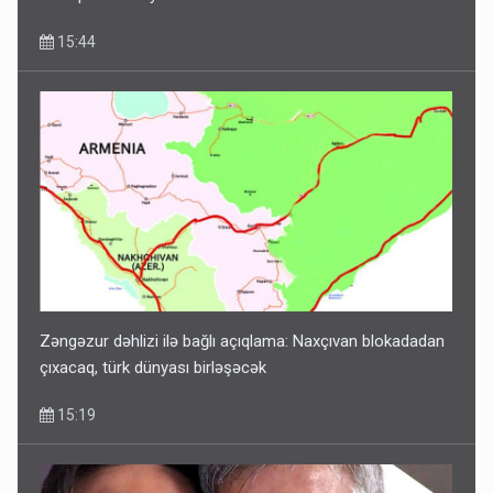
15:44
Zəngəzur dəhlizi ilə bağlı açıqlama: Naxçıvan blokadadan
çıxacaq, türk dünyası birləşəcək
15:19