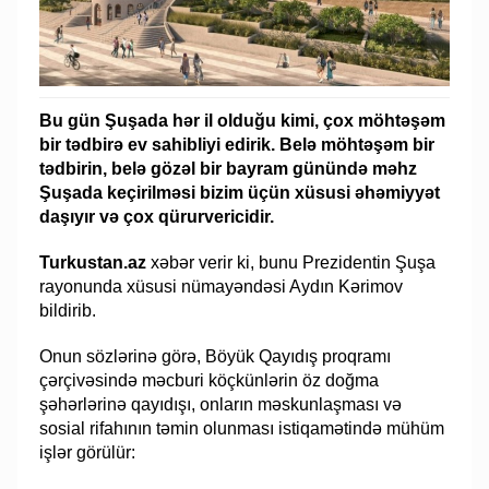
Bu gün Şuşada hər il olduğu kimi, çox möhtəşəm
bir tədbirə ev sahibliyi edirik. Belə möhtəşəm bir
tədbirin, belə gözəl bir bayram günündə məhz
Şuşada keçirilməsi bizim üçün xüsusi əhəmiyyət
daşıyır və çox qürurvericidir.
Turkustan.az
xəbər verir ki, bunu Prezidentin Şuşa
rayonunda xüsusi nümayəndəsi Aydın Kərimov
bildirib.
Onun sözlərinə görə, Böyük Qayıdış proqramı
çərçivəsində məcburi köçkünlərin öz doğma
şəhərlərinə qayıdışı, onların məskunlaşması və
sosial rifahının təmin olunması istiqamətində mühüm
işlər görülür: