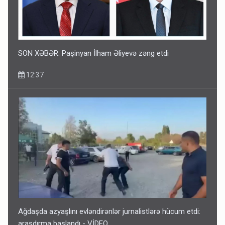
SON XƏBƏR: Paşinyan İlham Əliyevə zəng etdi
12:37
Ağdaşda azyaşlını evləndirənlər jurnalistlərə hücum etdi:
araşdırma başlandı - VİDEO