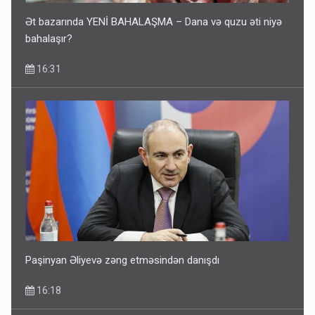
Ət bazarında YENİ BAHALAŞMA – Dana və quzu əti niyə
bahalaşır?
16:31
Paşinyan Əliyevə zəng etməsindən danışdı
16:18