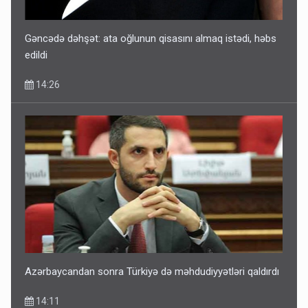
Gəncədə dəhşət: ata oğlunun qisasını almaq istədi, həbs
edildi
14:26
Azərbaycandan sonra Türkiyə də məhdudiyyətləri qaldırdı
14:11