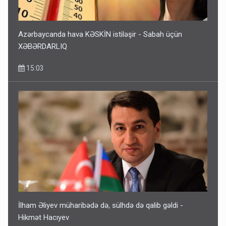
Azərbaycanda hava KƏSKİN istiləşir - Sabah üçün
XƏBƏRDARLIQ
15:03
İlham Əliyev müharibədə də, sülhdə də qalib gəldi -
Hikmət Hacıyev