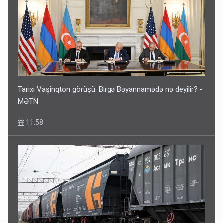
Tarixi Vaşinqton görüşü: Birgə Bəyannamədə nə deyilir? -
MƏTN
11:58