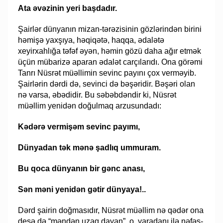
Ata əvəzinin yeri başdadır.
Şairlər dünyanın mizan-tərəzisinin gözlərindən birini
həmişə yaxşıya, həqiqətə, haqqa, ədalətə
xeyirxahlığa təfəf əyən, həmin gözü daha ağır etmək
üçün mübarizə aparan ədalət carçılarıdı. Ona görəmi
Tanrı Nüsrət müəllimin sevinc payını çox verməyib.
Şairlərin dərdi də, sevinci də bəşəridir. Bəşəri olan
nə varsa, əbədidir. Bu səbəbdəndir ki, Nüsrət
müəllim yenidən doğulmaq arzusundadı:
Kədərə vermişəm sevinc payımı,
Dünyadan tək mənə şadlıq ummuram.
Bu qoca dünyanın bir gənc anası,
Sən məni yenidən gətir dünyaya!..
Dərd şairin doğmasıdır, Nüsrət müəllim nə qədər ona
desə də “məndən uzaq dayan”, o, yaradanı ilə nəfəs-