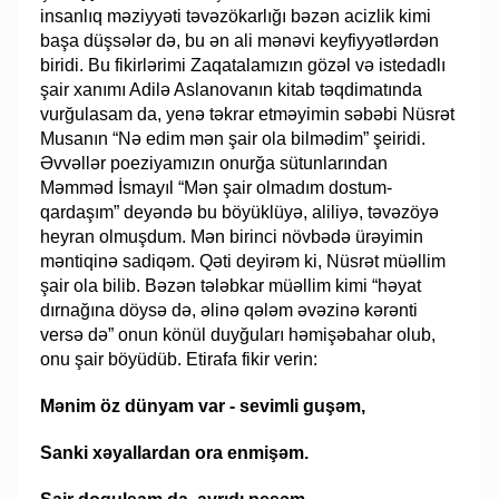
insanlıq məziyyəti təvəzökarlığı bəzən acizlik kimi
başa düşsələr də, bu ən ali mənəvi keyfiyyətlərdən
biridi. Bu fikirlərimi Zaqatalamızın gözəl və istedadlı
şair xanımı Adilə Aslanovanın kitab təqdimatında
vurğulasam da, yenə təkrar etməyimin səbəbi Nüsrət
Musanın “Nə edim mən şair ola bilmədim” şeiridi.
Əvvəllər poeziyamızın onurğa sütunlarından
Məmməd İsmayıl “Mən şair olmadım dostum-
qardaşım” deyəndə bu böyüklüyə, aliliyə, təvəzöyə
heyran olmuşdum. Mən birinci növbədə ürəyimin
məntiqinə sadiqəm. Qəti deyirəm ki, Nüsrət müəllim
şair ola bilib. Bəzən tələbkar müəllim kimi “həyat
dırnağına döysə də, əlinə qələm əvəzinə kərənti
versə də” onun könül duyğuları həmişəbahar olub,
onu şair böyüdüb. Etirafa fikir verin:
Mənim öz dünyam var - sevimli guşəm,
Sanki xəyallardan ora enmişəm.