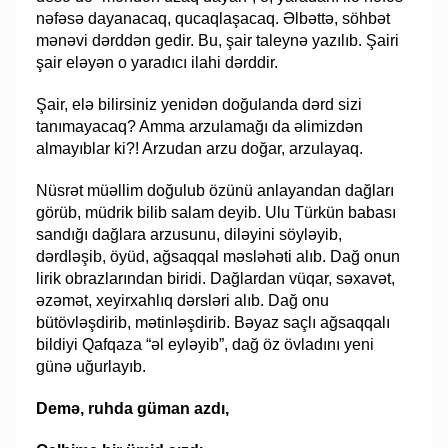
nəfəsə dayanacaq, qucaqlaşacaq. Əlbəttə, söhbət
mənəvi dərddən gedir. Bu, şair taleynə yazılıb. Şairi
şair eləyən o yaradıcı ilahi dərddir.
Şair, elə bilirsiniz yenidən doğulanda dərd sizi
tanımayacaq? Amma arzulamağı da əlimizdən
almayıblar ki?! Arzudan arzu doğar, arzulayaq.
Nüsrət müəllim doğulub özünü anlayandan dağları
görüb, müdrik bilib salam deyib. Ulu Türkün babası
sandığı dağlara arzusunu, diləyini söyləyib,
dərdləşib, öyüd, ağsaqqal məsləhəti alıb. Dağ onun
lirik obrazlarından biridi. Dağlardan vüqar, səxavət,
əzəmət, xeyirxahlıq dərsləri alıb. Dağ onu
bütövləşdirib, mətinləşdirib. Bəyaz saçlı ağsaqqalı
bildiyi Qafqaza “əl eyləyib”, dağ öz övladını yeni
günə uğurlayıb.
Demə, ruhda güman azdı,