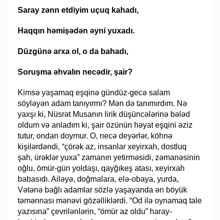
Saray zənn etdiyim uçuq kahadı,
Haqqın həmişədən əyni yuxadı.
Düzgünə arxa ol, o da bahadı,
Soruşma əhvalın necədir, şair?
Kimsə yaşamaq eşqinə gündüz-gecə salam
söyləyən adam tanıyırmı? Mən də tanımırdım. Nə
yaxşı ki, Nüsrət Musanın lirik düşüncələrinə bələd
oldum və anladım ki, şair özünün həyat eşqini əziz
tutur, ondan doymur. O, necə deyərlər, köhnə
kişilərdəndi, “çörək az, insanlar xeyirxah, dostluq
şah, ürəklər yuxa” zamanın yetirməsidi, zəmanəsinin
oğlu, ömür-gün yoldaşı, qayğıkeş atası, xeyirxah
babasıdı. Ailəyə, doğmalara, elə-obaya, yurda,
Vətənə bağlı adamlar sözlə yaşayanda ən böyük
təmənnası mənəvi gözəlliklərdi. “Od ilə oynamaq tale
yazısına” çevrilənlərin, “ömür az oldu” haray-