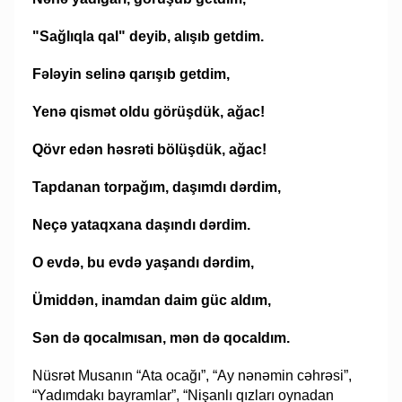
"Sağlıqla qal" deyib, alışıb getdim.
Fələyin selinə qarışıb getdim,
Yenə qismət oldu görüşdük, ağac!
Qövr edən həsrəti bölüşdük, ağac!
Tapdanan torpağım, daşımdı dərdim,
Neçə yataqxana daşındı dərdim.
O evdə, bu evdə yaşandı dərdim,
Ümiddən, inamdan daim güc aldım,
Sən də qocalmısan, mən də qocaldım.
Nüsrət Musanın “Ata ocağı”, “Ay nənəmin cəhrəsi”,
“Yadımdakı bayramlar”, “Nişanlı qızları oynadan