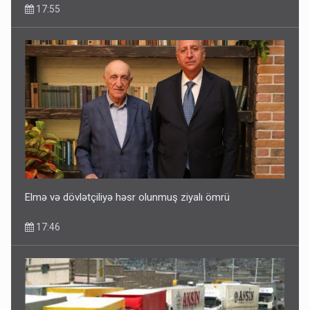
17:55
Elmə və dövlətçiliyə həsr olunmuş ziyalı ömrü
17:46