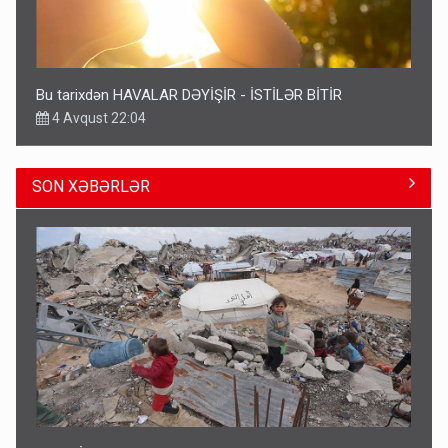
Bu tarixdən HAVALAR DƏYİŞİR - İSTİLƏR BİTİR
4 Avqust 22:04
SON XƏBƏRLƏR
ŞOK! David Seliverstov ölkədən qaçdı
14:14