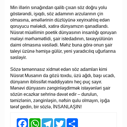
Min illərin sınağından qalib çıxan söz doğru yolu
göstərəndi, işıqdı, söz adamının arzularının çin
olmasına, əməllərinin düzlüyünə xeyirxahlıq edən
qoruyucu mələkdi, xatirə dünyamızın qanadlarıdı.
Nüsrət müəllimin poetik dünyasının insanlığı qoruyan
mələyi mərhəmətlidi, şair istedadının, təxəyyülünün
daimi olmasına vəsilədi. Məhz buna görə onun şair
taleyi üzünə həmişə gülür, yeni yaradıcılıq uğurlarına
səsləyir.
Sözə təmənnasız xidmət edən söz adamları kimi
Nüsrət Musanın da gözü toxdu, üzü ağdı, başı ucadı,
dünyanın iblissifət maddiyyatını heç-puç sayır.
Mənəvi dünyasını zənginləşdirmək istəyənləri şair
sözün ecazkar sehrinə dəvət edir – durulun,
təmizlənin, zənginləşin, nəfsin qulu olmayın, işığa
tərəf gedin, bir sözlə, İNSANLAŞIN!
Facebook
WhatsApp
Telegram
Twitter
Share