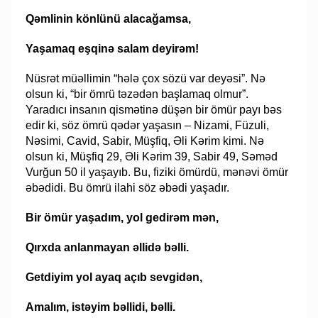
Qəmlinin könlünü alacağamsa,
Yaşamaq eşqinə salam deyirəm!
Nüsrət müəllimin “hələ çox sözü var deyəsi”. Nə
olsun ki, “bir ömrü təzədən başlamaq olmur”.
Yaradıcı insanın qismətinə düşən bir ömür payı bəs
edir ki, söz ömrü qədər yaşasın – Nizami, Füzuli,
Nəsimi, Cavid, Sabir, Müşfiq, Əli Kərim kimi. Nə
olsun ki, Müşfiq 29, Əli Kərim 39, Sabir 49, Səməd
Vurğun 50 il yaşayıb. Bu, fiziki ömürdü, mənəvi ömür
əbədidi. Bu ömrü ilahi söz əbədi yaşadır.
Bir ömür yaşadım, yol gedirəm mən,
Qırxda anlanmayan əllidə bəlli.
Getdiyim yol ayaq açıb sevgidən,
Amalım, istəyim bəllidi, bəlli.