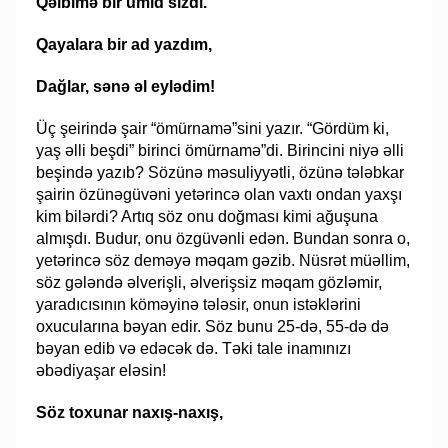
Qəlbimə bir ümid sızdı.
Qayalara bir ad yazdım,
Dağlar, sənə əl eylədim!
Üç şeirində şair “ömürnamə”sini yazır. “Gördüm ki,
yaş əlli beşdi” birinci ömürnamə”di. Birincini niyə əlli
beşində yazıb? Sözünə məsuliyyətli, özünə tələbkar
şairin özünəgüvəni yetərincə olan vaxtı ondan yaxşı
kim bilərdi? Artıq söz onu doğması kimi ağuşuna
almışdı. Budur, onu özgüvənli edən. Bundan sonra o,
yetərincə söz deməyə məqam gəzib. Nüsrət müəllim,
söz gələndə əlverişli, əlverişsiz məqam gözləmir,
yaradıcısının köməyinə tələsir, onun istəklərini
oxucularına bəyan edir. Söz bunu 25-də, 55-də də
bəyan edib və edəcək də. Təki tale inamınızı
əbədiyaşar eləsin!
Söz toxunar naxış-naxış,