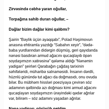
Zirvəsində cəbhə yaran oğullar,
Torpağına sahib duran oğullar, –
Dağlar bizim dağlar kimi qalıbmı?
Şairin “Bəylik üçün ayaqqabı”, Polad Həşimovun
anasına ehtiramla yazdığı “Sabahın xeyir”, “dədə-
baba yurdlarından didərgin düşmüş, geri qayıdanda
nənəsi basdıran armud ağacını qucaqlayıb öpən
soydaşımızın xatirəsinə” qələmə aldığı “Nənəmin
yadigarı” şeirləri Qarabağın çağdaş tarixinin
səhifələridi, müharibə salnaməsidi. İnsanın dərdli,
hüznlü günündə tut ağacı da doğmasıdı, onu ovuda
bilər. Bu mübhəm hissləri poeziyaya çevirən söz
adamının qəlbində azı doğması kimi armud ağacını
qucaqlayan soydaşımızın ürəyindəki qədər ağrılar
var, bilirəm – söz adamını yaşadan ağrılar.
Nənə yadigarı, görüşüb getdim,