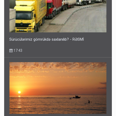
Sürücülərimiz gömrükdə saxlanılıb? - RƏSMİ
17:43