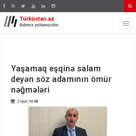
Türküstan.az
Adımız yolumuzdur
Yaşamaq eşqinə salam
deyən söz adamının ömür
nəğmələri
2 İyun 10:48