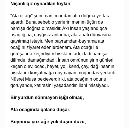
Nişanlı qız oynadılan toyları.
“Ata ocağı” şeiri məni məndən alıb doğma yerlərə
apardı. Buna səbəb o yerlərin mənim üçün də
həmişə doğma olmasıdır. Axı insan yaşlandıqca
uşaqlığına, qayğısız anlarına, ata-analı dünyasına
qayıtmaq istəyir. Mən bayramdan-bayrama ata
ocağını ziyarət edənlərdənəm. Ata ocağı ilə
görüşəndə keçirdiyim hisslərin adı, dadı həmişə
dilimdə, damağımdadı. İnsan ömrünün şirin günləri
keçən o ev, ocaq, həyət, yol, kənd, çay, dağ insanın
hisslərini korşalmağa qoymayan müqəddəs yerlərdir.
Nüsrət Musa bəxtəvərdir ki, ata ocağının odunu
qoruyandır, xatirəsini yaşadandır. İlahi missiyadı.
Bir yurdun sönməyən işığı olmaq,
Ata ocağında qalana düşər.
Boynuna çox ağır yük düşür düzü,