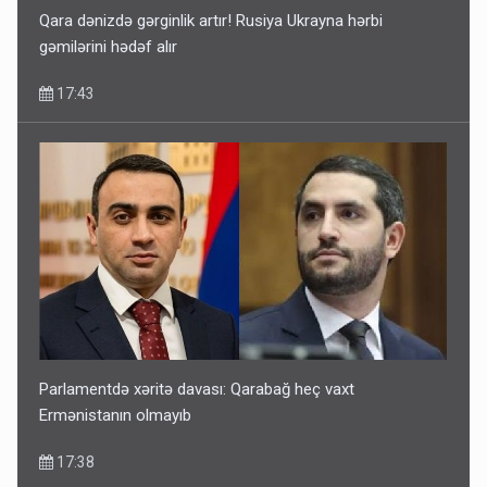
Qara dənizdə gərginlik artır! Rusiya Ukrayna hərbi
gəmilərini hədəf alır
17:43
Parlamentdə xəritə davası: Qarabağ heç vaxt
Ermənistanın olmayıb
17:38