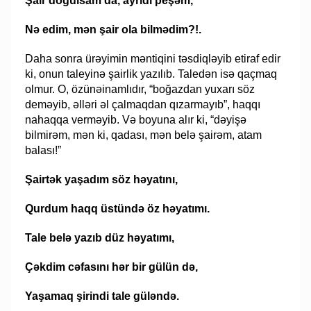
Şair dogulsam da, ayrıdı peşəm,
Nə edim, mən şair ola bilmədim?!.
Daha sonra ürəyimin məntiqini təsdiqləyib etiraf edir
ki, onun taleyinə şairlik yazılıb. Taledən isə qaçmaq
olmur. O, özünəinamlıdır, “boğazdan yuxarı söz
deməyib, əlləri əl çalmaqdan qızarmayıb”, haqqı
nahaqqa verməyib. Və boyuna alır ki, “dəyişə
bilmirəm, mən ki, qadası, mən belə şairəm, atam
balası!”
Şairtək yaşadım söz həyatını,
Qurdum haqq üstündə öz həyatımı.
Tale belə yazıb düz həyatımı,
Çəkdim cəfasını hər bir gülün də,
Yaşamaq şirindi tale güləndə.