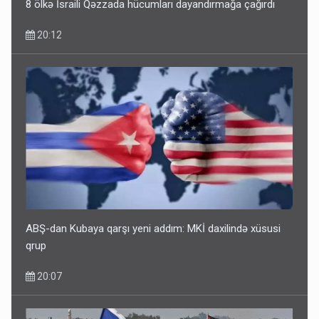
8 ölkə İsraili Qəzzada hücumları dayandırmağa çağırdı
20:12
Bu ölkələrə şəxsiyyət vəsiqəsi ilə gedə biləcəksiniz -
SİYAHI
10:53
ABŞ-dan Kubaya qarşı yeni addım: MKİ daxilində xüsusi
qrup
20:07