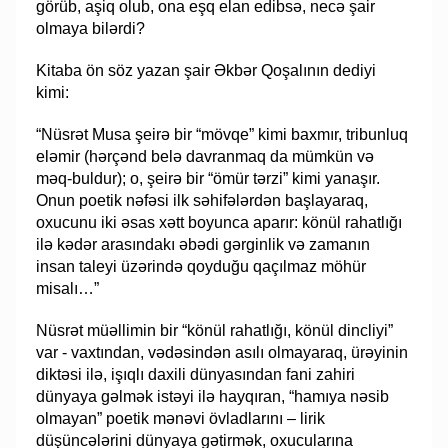
görüb, aşiq olub, ona eşq elan edibsə, necə şair
olmaya bilərdi?
Kitaba ön söz yazan şair Əkbər Qoşalının dediyi
kimi:
“Nüsrət Musa şeirə bir “mövqe” kimi baxmır, tribunluq
eləmir (hərçənd belə davranmaq da mümkün və
məq-buldur); o, şeirə bir “ömür tərzi” kimi yanaşır.
Onun poetik nəfəsi ilk səhifələrdən başlayaraq,
oxucunu iki əsas xətt boyunca aparır: könül rahatlığı
ilə kədər arasındakı əbədi gərginlik və zamanın
insan taleyi üzərində qoyduğu qaçılmaz möhür
misalı…”
Nüsrət müəllimin bir “könül rahatlığı, könül dincliyi”
var - vaxtından, vədəsindən asılı olmayaraq, ürəyinin
diktəsi ilə, işıqlı daxili dünyasından fani zahiri
dünyaya gəlmək istəyi ilə hayqıran, “hamıya nəsib
olmayan” poetik mənəvi övladlarını – lirik
düşüncələrini dünyaya gətirmək, oxucularına