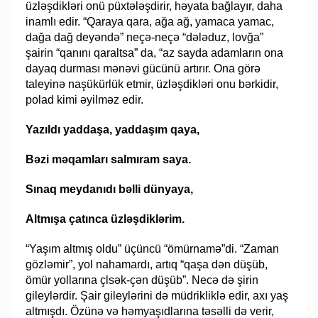
üzləşdikləri onü püxtələşdirir, həyata bağlayır, daha
inamlı edir. “Qaraya qara, ağa ağ, yamaca yamac,
dağa dağ deyəndə” neçə-neçə “dələduz, lovğa”
şairin “qanını qaraltsa” da, “az sayda adamların ona
dayaq durması mənəvi gücünü artırır. Ona görə
taleyinə naşükürlük etmir, üzləşdikləri onu bərkidir,
polad kimi əyilməz edir.
Yazıldı yaddaşa, yaddaşım qaya,
Bəzi məqamları salmıram saya.
Sınaq meydanıdı bəlli dünyaya,
Altmışa çatınca üzləşdiklərim.
“Yaşım altmış oldu” üçüncü “ömürnamə”di. “Zaman
gözləmir”, yol nahamardı, artıq “qaşa dən düşüb,
ömür yollarına çlsək-çən düşüb”. Necə də şirin
gileylərdir. Şair gileylərini də müdrikliklə edir, axı yaş
altmışdı. Özünə və həmyaşıdlarına təsəlli də verir,