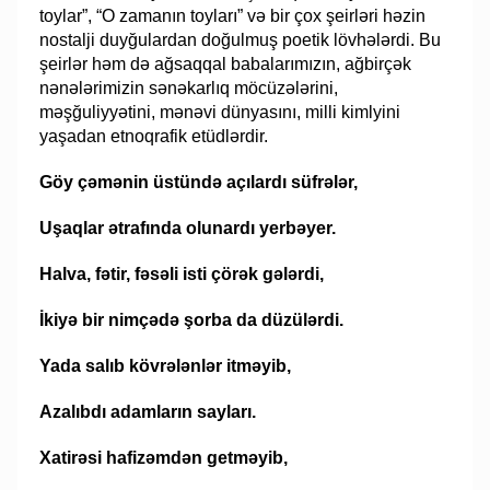
toylar”, “O zamanın toyları” və bir çox şeirləri həzin
nostalji duyğulardan doğulmuş poetik lövhələrdi. Bu
şeirlər həm də ağsaqqal babalarımızın, ağbirçək
nənələrimizin sənəkarlıq möcüzələrini,
məşğuliyyətini, mənəvi dünyasını, milli kimlyini
yaşadan etnoqrafik etüdlərdir.
Göy çəmənin üstündə açılardı süfrələr,
Uşaqlar ətrafında olunardı yerbəyer.
Halva, fətir, fəsəli isti çörək gələrdi,
İkiyə bir nimçədə şorba da düzülərdi.
Yada salıb kövrələnlər itməyib,
Azalıbdı adamların sayları.
Xatirəsi hafizəmdən getməyib,