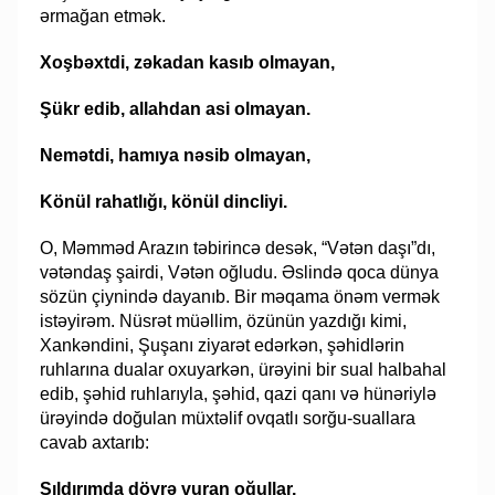
ərmağan etmək.
Xoşbəxtdi, zəkadan kasıb olmayan,
Şükr edib, allahdan asi olmayan.
Nemətdi, hamıya nəsib olmayan,
Könül rahatlığı, könül dincliyi.
O, Məmməd Arazın təbirincə desək, “Vətən daşı”dı,
vətəndaş şairdi, Vətən oğludu. Əslində qoca dünya
sözün çiynində dayanıb. Bir məqama önəm vermək
istəyirəm. Nüsrət müəllim, özünün yazdığı kimi,
Xankəndini, Şuşanı ziyarət edərkən, şəhidlərin
ruhlarına dualar oxuyarkən, ürəyini bir sual halbahal
edib, şəhid ruhlarıyla, şəhid, qazi qanı və hünəriylə
ürəyində doğulan müxtəlif ovqatlı sorğu-suallara
cavab axtarıb:
Sıldırımda dövrə vuran oğullar,