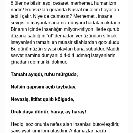
ölülər nə bilsin eşq, cəsarət, mərhəmət, humanizm
nədir? Ruhsuzları görəndə Nüsrət müəllim həyəcan
təbili çalır. Niyə də çalmasın? Mərhəməti, insana
sevgisi olmayanlar anamız dünyanı hədələməkdədir.
Bir anın içində insanlığın milyon-milyon illərlə qurub
düzənə saldığını “uf” demədən yer üzündən silmək
istəyənlərin tamahı ən müasir silahlardan qorxuludu.
Bu günümüzün siyasi olayları buna sübutdur. Maddi
sərvət naminə dünyanı diri-diri udmaq istəyənlərin
çinədanı dolmur ki, dolmur.
Tamahı ayıqdı, ruhu mürgüdə,
Nəfsin qapısını açıb taybatay.
Nəvaziş, iltifat qalıb kölgədə,
Ürək daşa dönür, haray, ay haray!
Həqiqi söz onunla nəfəs alan insanları bütövləşdirir,
şəxsiyyət kimi formalaşdırır. Anlamazlar nəcib