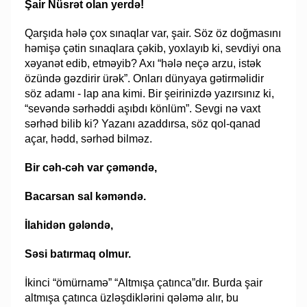
Şair Nüsrət olan yerdə!
Qarşıda hələ çox sınaqlar var, şair. Söz öz doğmasını
həmişə çətin sınaqlara çəkib, yoxlayıb ki, sevdiyi ona
xəyanət edib, etməyib? Axı “hələ neçə arzu, istək
özündə gəzdirir ürək”. Onları dünyaya gətirməlidir
söz adamı - lap ana kimi. Bir şeirinizdə yazırsınız ki,
“sevəndə sərhəddi aşıbdı könlüm”. Sevgi nə vaxt
sərhəd bilib ki? Yazanı azaddırsa, söz qol-qanad
açar, hədd, sərhəd bilməz.
Bir cəh-cəh var çəməndə,
Bacarsan sal kəməndə.
İlahidən gələndə,
Səsi batırmaq olmur.
İkinci “ömürnamə” “Altmışa çatınca”dır. Burda şair
altmışa çatınca üzləşdiklərini qələmə alır, bu