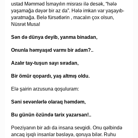
ustad Məmməd İsmayılın misrası ilə desək, “hələ
yaşamağa dəyər bir az da”. Hələ imkan var yaşayıb-
yaratmağa. Belə fürsətlərin , macalın çox olsun,
Nüsrət Musa!
Sən də dünya deyib, yanma binadan,
Onunla həmyaşıd varmı bir adam?..
Azalır tay-tuşun sayı sıradan,
Bir ömür qopardı, yaş altmış oldu.
Elə şairin arzusuna qoşuluram:
Səni sevənlərlə olaraq həmdəm,
Bu günün özündə tarix yazarsan!..
Poeziyanın bir adı da insana sevgidi. Onu qəlbində
ancaq işıqlı insanlar bəsləyə, qoruya bilər. Ruhu