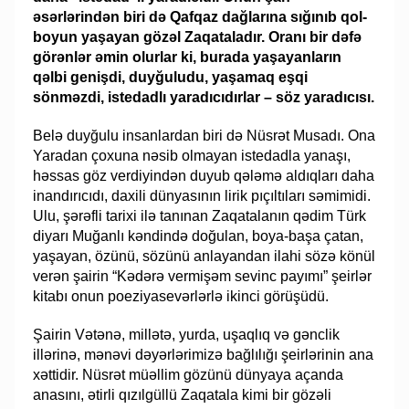
əsərlərindən biri də Qafqaz dağlarına sığınıb qol-
boyun yaşayan gözəl Zaqataladır. Oranı bir dəfə
görənlər əmin olurlar ki, burada yaşayanların
qəlbi genişdi, duyğuludu, yaşamaq eşqi
sönməzdi, istedadlı yaradıcıdırlar – söz yaradıcısı.
Belə duyğulu insanlardan biri də Nüsrət Musadı. Ona
Yaradan çoxuna nəsib olmayan istedadla yanaşı,
həssas göz verdiyindən duyub qələmə aldıqları daha
inandırıcıdı, daxili dünyasının lirik pıçıltıları səmimidi.
Ulu, şərəfli tarixi ilə tanınan Zaqatalanın qədim Türk
diyarı Muğanlı kəndində doğulan, boya-başa çatan,
yaşayan, özünü, sözünü anlayandan ilahi sözə könül
verən şairin “Kədərə vermişəm sevinc payımı” şeirlər
kitabı onun poeziyasevərlərlə ikinci görüşüdü.
Şairin Vətənə, millətə, yurda, uşaqlıq və gənclik
illərinə, mənəvi dəyərlərimizə bağlılığı şeirlərinin ana
xəttidir. Nüsrət müəllim gözünü dünyaya açanda
anasını, ətirli qızılgüllü Zaqatala kimi bir gözəli