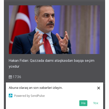
Hakan Fidan: Qəzzada daimi atəşkəsdən başqa seçim
yoxdur
17:36
×
Abunə olaraq ən son xəbərləri izləyin.
Powered by SendPulse
Hə
Yox