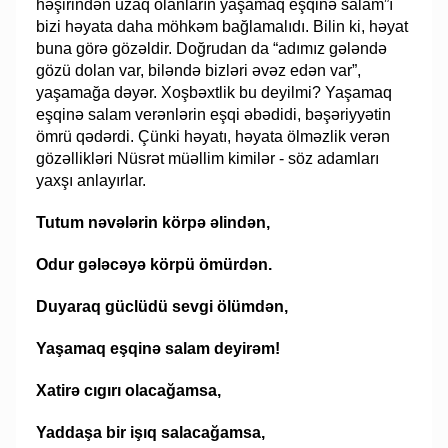
həşirindən uzaq olanların yaşamaq eşqinə salam”ı
bizi həyata daha möhkəm bağlamalıdı. Bilin ki, həyat
buna görə gözəldir. Doğrudan da “adımız gələndə
gözü dolan var, biləndə bizləri əvəz edən var”,
yaşamağa dəyər. Xoşbəxtlik bu deyilmi? Yaşamaq
eşqinə salam verənlərin eşqi əbədidi, bəşəriyyətin
ömrü qədərdi. Çünki həyatı, həyata ölməzlik verən
gözəllikləri Nüsrət müəllim kimilər - söz adamları
yaxşı anlayırlar.
Tutum nəvələrin körpə əlindən,
Odur gələcəyə körpü ömürdən.
Duyaraq güclüdü sevgi ölümdən,
Yaşamaq eşqinə salam deyirəm!
Xatirə cıgırı olacağamsa,
Yaddaşa bir işıq salacağamsa,