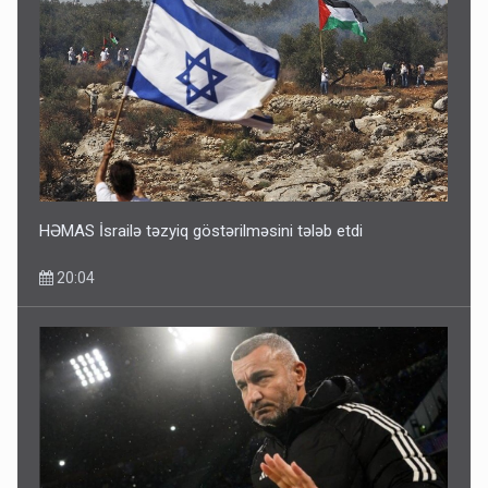
Ərdoğana sui-qəsd planının iştirakçısı detalları açıqladı
5 Avqust 16:56
HƏMAS İsrailə təzyiq göstərilməsini tələb etdi
20:04