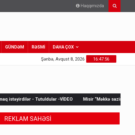
Haqqımızda
GÜNDƏM
RƏSMİ
DAHA ÇOX
Şənbə, Avqust 8, 2026
16:47:58
ldular -VİDEO
Misir “Məkkə sazişi”nə niyə qoşulmadı?
Soy
REKLAM SAHƏSİ