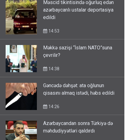
Məscid tikintisində oğurluq edən
azərbaycanlı ustalar deportasiya
edildi
14:53
Məkkə sazişi “İslam NATO”suna
çevrilir?
14:38
Gəncədə dəhşət: ata oğlunun
qisasını almaq istədi, həbs edildi
14:26
Azərbaycandan sonra Türkiyə də
məhdudiyyətləri qaldırdı