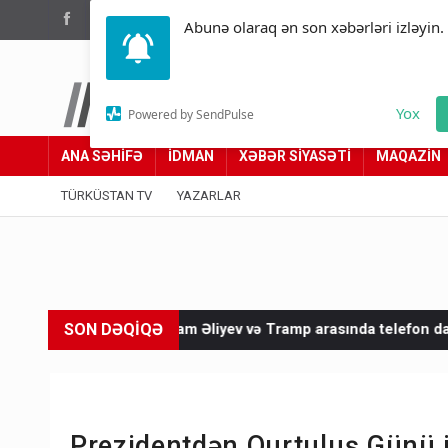
(012) 449 94 05
Abunə olaraq ən son xəbərləri izləyin.
Türküstan.az
Yox
Powered by SendPulse
Adımız yolumuzdur
ANA SƏHİFƏ
İDMAN
XƏBƏR SİYASƏTİ
MAQAZİN
TÜRKÜSTAN TV
YAZARLAR
SON DƏQİQƏ
İlham Əliyev və Tramp arasında telefon danışığı olub
İrandan
Prezidentdən Qurtuluş Günü i