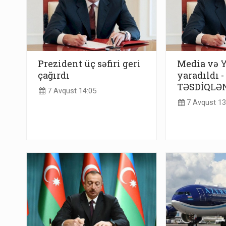
Prezident üç səfiri geri
Media və 
çağırdı
yaradıldı -
TƏSDİQLƏ
7 Avqust 14:05
7 Avqust 13