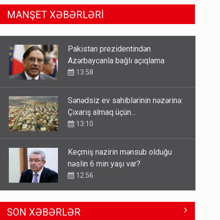
MANŞET XƏBƏRLƏRİ
Sənədsiz ev sahiblərinin nəzərinə:
Çıxarış almaq üçün...
13:10
Keçmiş nazirin mənsub olduğu
nəslin 6 min yaşı var?
12:56
Britaniya Səfirliyi Vaşinqton
razılaşmasının ildönümü ilə bağlı
bəyanat yaydı
12:50
Paşinyan Əliyevə zəng