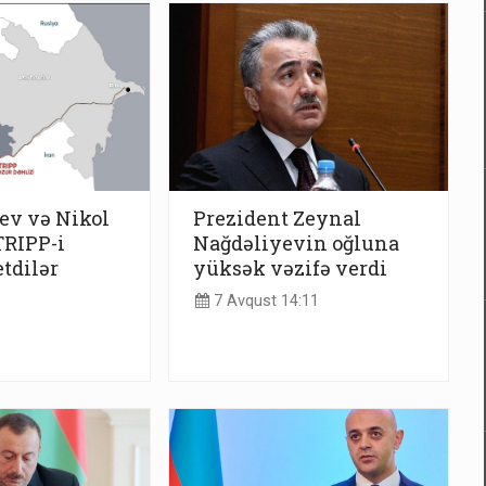
ev və Nikol
Prezident Zeynal
TRIPP-i
Nağdəliyevin oğluna
tdilər
yüksək vəzifə verdi
7 Avqust 14:11