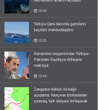
heyvanların adlarını açıqladı
16:04
Türkiyə Qara dənizdə gəmilərin
keçidini məhdudlaşdırır
15:55
Xameninin müşavirindən Türkiyə-
Pakistan-Səudiyyə ittifaqına
reaksiya
15:44
Zəngəzur dəhlizi ilə bağlı
açıqlama: Naxçıvan blokadadan
çıxacaq, türk dünyası birləşəcək