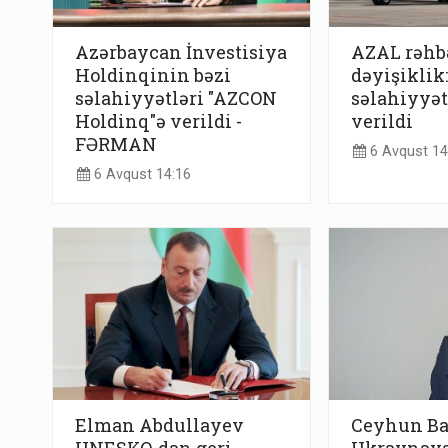
Azərbaycan İnvestisiya
AZAL rəhb
Holdinqinin bəzi
dəyişiklik
səlahiyyətləri "AZCON
səlahiyyət
Holdinq"ə verildi -
verildi
FƏRMAN
6 Avqust 14
6 Avqust 14:16
Elman Abdullayev
Ceyhun B