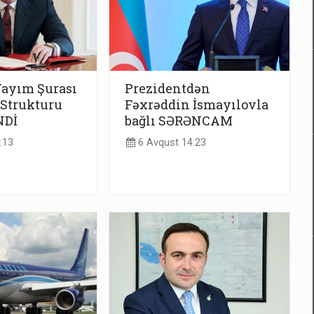
Yayım Şurası
Prezidentdən
 Strukturu
Fəxrəddin İsmayılovla
NDİ
bağlı SƏRƏNCAM
:13
6 Avqust 14:23