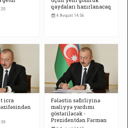
 getdi
üçün yeni gömrük
qaydaları hazırlanacaq
:20
4 Avqust 14:56
t icra
Fələstin səfirliyinə
vəzifəsindən
maliyyə yardımı
göstəriləcək -
Prezidentdən Fərman
:59