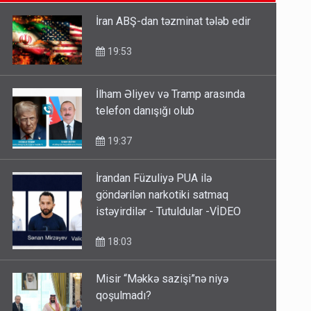
SON XƏBƏRLƏR
etməsindən danışdı
16:18
İran ABŞ-dan təzminat tələb edir
İlham Əliyev müharibədə də,
19:53
sülhdə də qalib gəldi - Hikmət
Hacıyev
İlham Əliyev və Tramp arasında
15:02
telefon danışığı olub
Pakistan prezidentindən
19:37
Azərbaycanla bağlı açıqlama
13:58
İrandan Füzuliyə PUA ilə
göndərilən narkotiki satmaq
istəyirdilər - Tutuldular -VİDEO
18:03
Misir “Məkkə sazişi”nə niyə
qoşulmadı?