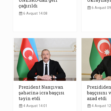
UNESKO-dan geri
Ukraynaya
çağırıldı
6 Avqust 09
6 Avqust 14:08
Prezident Naxçıvan
Prezididen
şəhərinə icra başçısı
başçısını 
təyin etdi
azad etdi
4 Avqust 14:01
4 Avqust 12