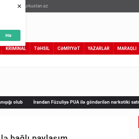
×
info@turkustan.az
Hə
KRİMİNAL
TƏHSİL
CƏMİYYƏT
YAZARLAR
MARAQLI
 Füzuliyə PUA ilə göndərilən narkotiki satmaq istəyirdilər - Tutu
lə bağlı paylaşım