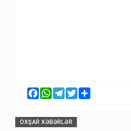
Facebook
WhatsApp
Telegram
Twitter
Share
OXŞAR XƏBƏRLƏR