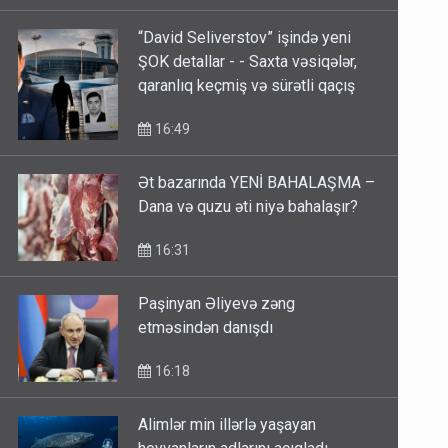
17:06
“David Seliverstov” işində yeni
ŞOK detallar - - Saxta vəsiqələr,
qaranlıq keçmiş və sürətli qaçış
16:49
Ət bazarında YENİ BAHALAŞMA –
Dana və quzu əti niyə bahalaşır?
16:31
Paşinyan Əliyevə zəng
etməsindən danışdı
16:18
Alimlər min illərlə yaşayan