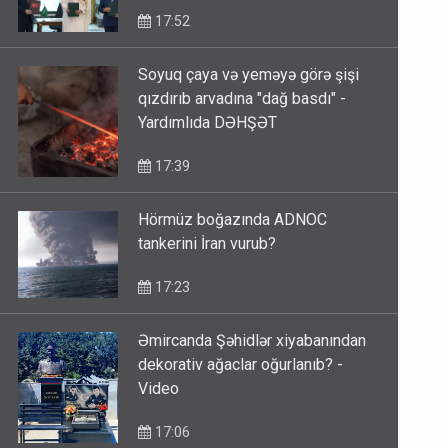
17:52
Soyuq çaya və yeməyə görə şişi
qızdırıb arvadına "dağ basdı" -
Yardımlıda DƏHŞƏT
17:39
Hörmüz boğazında ADNOC
tankerini İran vurub?
17:23
Əmircanda Şəhidlər xiyabanından
dekorativ ağaclar oğurlanıb? -
Video