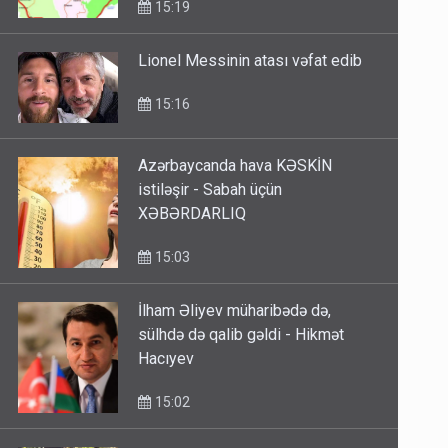
15:19
Lionel Messinin atası vəfat edib
15:16
Azərbaycanda hava KƏSKİN
istiləşir - Sabah üçün
XƏBƏRDARLIQ
15:03
İlham Əliyev müharibədə də,
sülhdə də qalib gəldi - Hikmət
Hacıyev
15:02