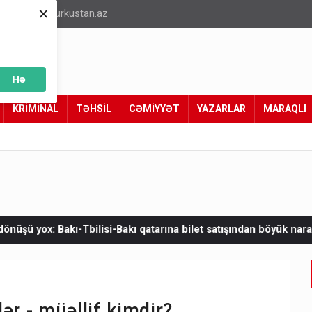
×
info@turkustan.az
Hə
KRİMİNAL
TƏHSİL
CƏMİYYƏT
YAZARLAR
MARAQLI
-Bakı qatarına bilet satışından böyük narazılıq
Zelenskinin Ser
lər - müəllif kimdir?