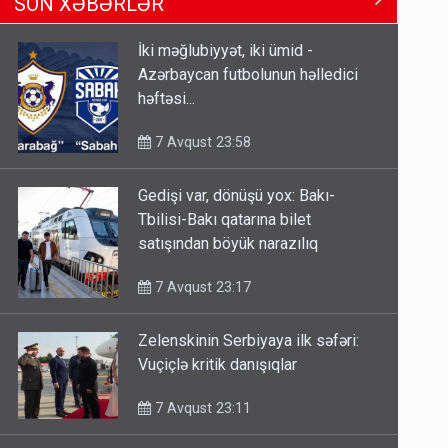
SON XƏBƏRLƏR
Tbilisi-Bakı qatarına bilet
satışından böyük narazılıq
İki məğlubiyyət, iki ümid -
7 Avqust 23:17
Azərbaycan futbolunun həlledici
həftəsi...
Geri çağırılan səfir Abel
Məhərrəmovun oğludur - DOSYE
7 Avqust 23:58
7 Avqust 14:07
Gedişi var, dönüşü yox: Bakı-
Media və Yayım Şurasına əlavə
Tbilisi-Bakı qatarına bilet
hüquq və vəzifələr verilib
satışından böyük narazılıq
7 Avqust 13:24
7 Avqust 23:17
Zelenskinin Serbiyaya ilk səfəri:
Vuçiçlə kritik danışıqlar
7 Avqust 23:11