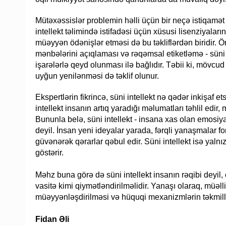
Mütəxəssislər problemin həlli üçün bir neçə istiqamət tə
intellekt təlimində istifadəsi üçün xüsusi lisenziyaların
müəyyən ödənişlər etməsi də bu təkliflərdən biridir. Ön
mənbələrini açıqlaması və rəqəmsal etiketləmə - süni
işarələrlə qeyd olunması ilə bağlıdır. Təbii ki, mövcu
uyğun yenilənməsi də təklif olunur.
Ekspertlərin fikrincə, süni intellekt nə qədər inkişaf
intellekt insanın artıq yaradığı məlumatları təhlil edir
Bununla belə, süni intellekt - insana xas olan emosiya
deyil. İnsan yeni ideyalar yarada, fərqli yanaşmalar f
güvənərək qərarlar qəbul edir. Süni intellekt isə yal
göstərir.
Məhz buna görə də süni intellekt insanın rəqibi deyil,
vasitə kimi qiymətləndirilməlidir. Yanaşı olaraq, müəl
müəyyənləşdirilməsi və hüquqi mexanizmlərin təkmillə
Fidan Əli