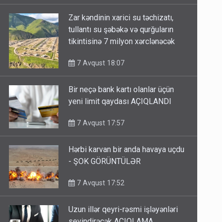
Zar kəndinin xarici su təchizatı,
tullantı su şəbəkə və qurğuların
tikintisinə 7 milyon xərclənəcək
7 Avqust 18:07
Bir neçə bank kartı olanlar üçün
yeni limit qaydası AÇIQLANDI
7 Avqust 17:57
Hərbi karvan bir anda havaya uçdu
- ŞOK GÖRÜNTÜLƏR
7 Avqust 17:52
Uzun illər qeyri-rəsmi işləyənləri
sevindirəcək AÇIQLAMA