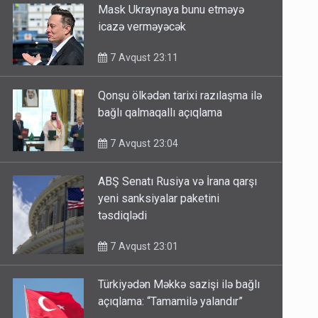
Mask Ukraynaya bunu etməyə
icazə verməyəcək
7 Avqust 23:11
Qonşu ölkədən tarixi razılaşma ilə
bağlı qalmaqallı açıqlama
7 Avqust 23:04
ABŞ Senatı Rusiya və İrana qarşı
yeni sanksiyalar paketini
təsdiqlədi
7 Avqust 23:01
Türkiyədən Məkkə sazişi ilə bağlı
açıqlama: “Tamamilə yalandır”