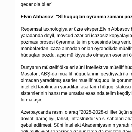
qədər ola bilər".
Elvin Abbasov: “Sİ hüquqları öyrənmə zamanı po
Rəqəmsal texnologiyalar üzrə ekspertElvin Abbasov hes
yaradanda deyil, mövcud əzərləri icazəsiz kopyalayıb 
pozması prosesi öyrənmə, təlim prosesində baş verir. 
mənbələrdən icazə almadan onları öyrəndikdə müəlli
hüquqları pozdu, açıq mülkiyyətdə olmayan əsərləri
Dünyanın müxtəlif ölkələri süni intellekt və müəllif hü
Məsələn, ABŞ-də müəllif hüquqlarının qeydiyyatı ilə m
olmadan yaradılmış əsərlər müəllif hüququ ilə qorunmur
intellekt tərəfindən yaradılan əsərlərin hüquqi statusu i
sistemlərinin hansı məlumatlar əsasında təlim keçdiy
formalaşır.
Azərbaycanda rəsmi olaraq “2025-2028-ci illər üçün süni
dövlət idarəçiliyi, təhsil, infrastruktur və s. sahələr
qəbul edilməsi, Süni İntellekt Akademiyasının yaradılm
əqli mülkiyyət sahəsində qanunlarda da müvafiq dəyişi