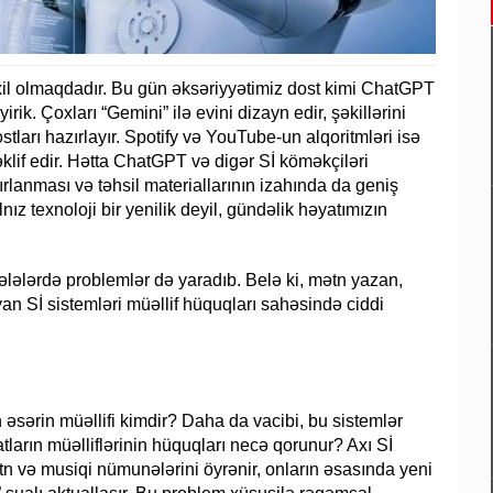
daxil olmaqdadır. Bu gün əksəriyyətimiz dost kimi ChatGPT
rik. Çoxları “Gemini” ilə evini dizayn edir, şəkillərini
ostları hazırlayır. Spotify və YouTube-un alqoritmləri isə
əklif edir. Hətta ChatGPT və digər Sİ köməkçiləri
rlanması və təhsil materiallarının izahında da geniş
alnız texnoloji bir yenilik deyil, gündəlik həyatımızın
sələlərdə problemlər də yaradıb. Belə ki, mətn yazan,
an Sİ sistemləri müəllif hüquqları sahəsində ciddi
n əsərin müəllifi kimdir? Daha da vacibi, bu sistemlər
ların müəlliflərinin hüquqları necə qorunur? Axı Sİ
tn və musiqi nümunələrini öyrənir, onların əsasında yeni