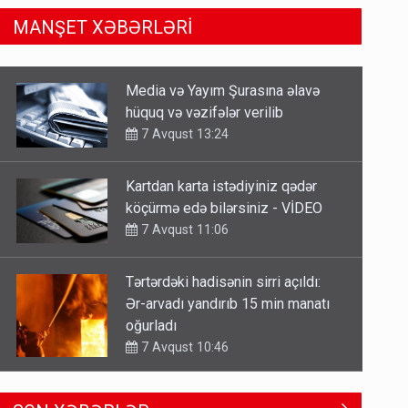
MANŞET XƏBƏRLƏRİ
Kartdan karta istədiyiniz qədər
köçürmə edə bilərsiniz - VİDEO
7 Avqust 11:06
Tərtərdəki hadisənin sirri açıldı:
Ər-arvadı yandırıb 15 min manatı
oğurladı
7 Avqust 10:46
Əhaliyə hava ilə bağlı VACİB
XƏBƏRDARLIQ - Saat 11:00-dan…
7 Avqust 09:15
Gedişi var, dönüşü yox: Bakı-