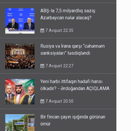
ABŞ-la 7,5 milyardlıq saziş:
Azərbaycan nələr alacaq?
7 Avqust 22:35
Rusiya və İrana qarşı “cəhənnəm
sanksiyaları” təsdiqləndi
7 Avqust 22:27
Yeni hərbi ittifaqın hədəfi hansı
ölkədir? - Ərdoğandan AÇIQLAMA
7 Avqust 20:50
Bir fincan çayın işığında görünən
ömür