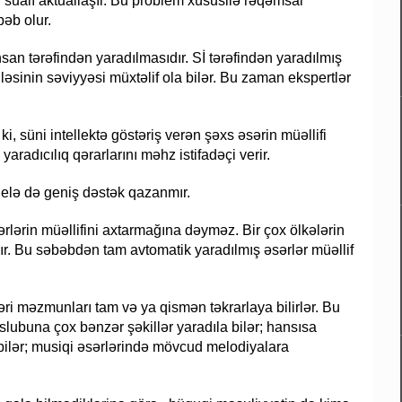
” sualı aktuallaşır. Bu problem xüsusilə rəqəmsal
əb olur.
nsan tərəfindən yaradılmasıdır. Sİ tərəfindən yaradılmış
sinin səviyyəsi müxtəlif ola bilər. Bu zaman ekspertlər
, süni intellektə göstəriş verən şəxs əsərin müəllifi
radıcılıq qərarlarını məhz istifadəçi verir.
r elə də geniş dəstək qazanmır.
əsərlərin müəllifini axtarmağına dəyməz. Bir çox ölkələrin
yır. Bu səbəbdən tam avtomatik yaradılmış əsərlər müəllif
əri məzmunları tam və ya qismən təkrarlaya bilirlər. Bu
 üslubuna çox bənzər şəkillər yaradıla bilər; hansısa
 bilər; musiqi əsərlərində mövcud melodiyalara