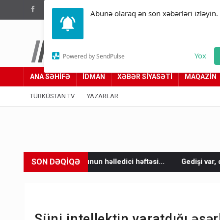
(012) 449 94 05
Abunə olaraq ən son xəbərləri izləyin.
Türküstan.az
Yox
Powered by SendPulse
Adımız yolumuzdur
ANA SƏHİFƏ
İDMAN
XƏBƏR SİYASƏTİ
MAQAZİN
TÜRKÜSTAN TV
YAZARLAR
SON DƏQİQƏ
olunun həlledici həftəsi...
Gedişi var, dönüşü yox: Bakı-Tbilisi
Süni intellektin yaratdığı əsər