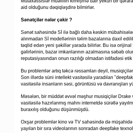
Mütəxəssislər müəllifin kimliyinə dair yekun bir qərar
aid olduğunu dəqiqləşdirə bilmirlər.
Sənətçilər nələr çəkir ?
Sənət sahəsində Sİ ilə bağlı daha kəskin mübahisələr ap
alınmadan Sİ modellərinin təlim bazalarına daxil edil
təqlid edən yeni şəkillər yarada bilirlər. Bu isə orijina
gəlirlərinin, bazar imkanlarının azalmasına səbəb ol
reputasiyasından onun razılığı olmadan istifadəsi etik
Bu problemlər artıq təkcə rəssamları deyil, musiqiçilər
Son illərdə süni intellekt vasitəsilə yaradılan "deepfa
vasitəsilə insanların səsi, görüntüsü və davranışları y
Məsələn, bir müddət əvvəl məşhur musiqiçilər Drake v
vasitəsilə hazırlanmış mahnı internetdə sürətlə yayılm
buraxılış olduğunu düşünmüşdü.
Oxşar problemlər kino və TV sahəsində də müşahidə 
yayılan bir sıra videolarının sonradan deepfake texno