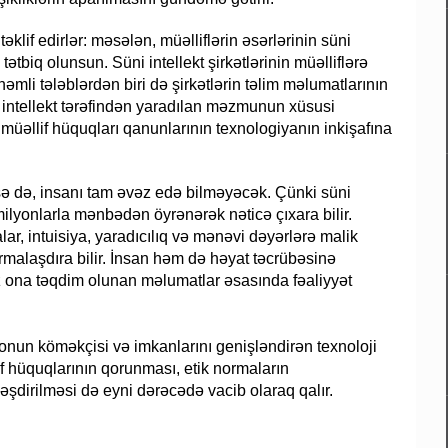
klif edirlər: məsələn, müəlliflərin əsərlərinin süni
 tətbiq olunsun. Süni intellekt şirkətlərinin müəlliflərə
əmli tələblərdən biri də şirkətlərin təlim məlumatlarının
 intellekt tərəfindən yaradılan məzmunun xüsusi
d müəllif hüquqları qanunlarının texnologiyanın inkişafına
 etsə də, insanı tam əvəz edə bilməyəcək. Çünki süni
, milyonlarla mənbədən öyrənərək nəticə çıxara bilir.
lar, intuisiya, yaradıcılıq və mənəvi dəyərlərə malik
ormalaşdıra bilir. İnsan həm də həyat təcrübəsinə
nız ona təqdim olunan məlumatlar əsasında fəaliyyət
 onun köməkçisi və imkanlarını genişləndirən texnoloji
lif hüquqlarının qorunması, etik normaların
şdirilməsi də eyni dərəcədə vacib olaraq qalır.