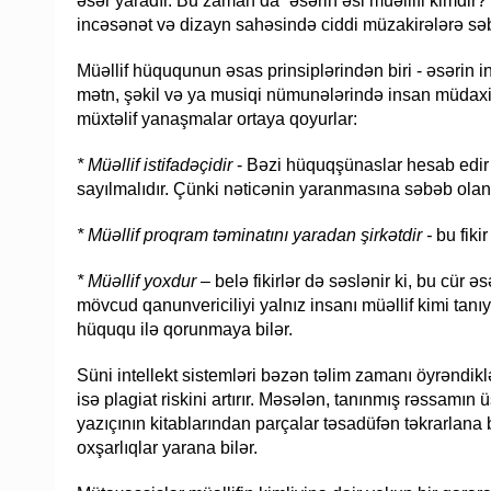
əsər yaradır. Bu zaman da “əsərin əsl müəllifi kimdir?
incəsənət və dizayn sahəsində ciddi müzakirələrə səb
Müəllif hüququnun əsas prinsiplərindən biri - əsərin i
mətn, şəkil və ya musiqi nümunələrində insan müdaxilə
müxtəlif yanaşmalar ortaya qoyurlar:
* Müəllif istifadəçidir
- Bəzi hüquqşünaslar hesab edir ki
sayılmalıdır. Çünki nəticənin yaranmasına səbəb olan ya
* Müəllif proqram təminatını yaradan şirkətdir -
bu fiki
* Müəllif yoxdur
– belə fikirlər də səslənir ki, bu cür 
mövcud qanunvericiliyi yalnız insanı müəllif kimi tanı
hüququ ilə qorunmaya bilər.
Süni intellekt sistemləri bəzən təlim zamanı öyrəndikl
isə plagiat riskini artırır. Məsələn, tanınmış rəssamın
yazıçının kitablarından parçalar təsadüfən təkrarlana
oxşarlıqlar yarana bilər.