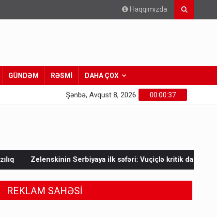
Haqqımızda
GÜNDƏM
RƏSMİ
DAHA ÇOX
Şənbə, Avqust 8, 2026
00:00:39
biyaya ilk səfəri: Vuçiçlə kritik danışıqlar
Mask Ukraynaya b
REKLAM SAHƏSİ