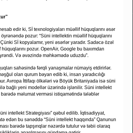
zur”
ab edir ki, Sİ texnologiyaları müəllif hüquqlarını əsər
öyrənəndə pozur: “Süni intellektin müəllif hüquqlarını
Çünki Sİ kopyalamır, yeni əsərlər yaradır. Sadəcə özəl
f hüquqlarını pozur. OpenAir, Google bu baxımdan
 öyrəndi. Və əvəzində məhkəmədə uduzdu”.
quqları sahəsində fərqli yanaşmalar nümayiş etdirirlər.
əşğul olan qurum bəyan edib ki, insan yaradıcılığı
. Avropa İttifaqı ölkələri və Böyük Britaniyada isə süni
lə bağlı yeni modellər üzərində işlənilir. Süni intellekt
i barədə məlumat verməsi istiqamətində tələblər
 intellekt Strategiyası” qəbul edilib. İqtisadiyyat,
i əhatə edən bu sənəddə “Süni intellekt haqqında” Qanunun
ası barədə tapşırıqlar nəzərdə tutulur və təbii olaraq
kliklərin aparılmasını gündəmə gətirir.