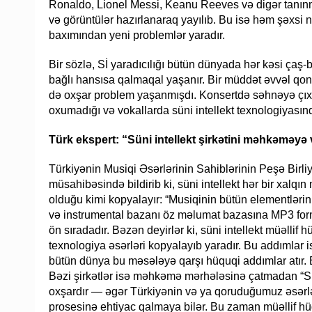
Ronaldo, Lionel Messi, Keanu Reeves və digər tanınm
və görüntülər hazırlanaraq yayılıb. Bu isə həm şəxs
baxımından yeni problemlər yaradır.
Bir sözlə, Sİ yaradıcılığı bütün dünyada hər kəsi ça
bağlı hansısa qalmaqal yaşanır. Bir müddət əvvəl qo
də oxşar problem yaşanmışdı. Konsertdə səhnəyə çıxan
oxumadığı və vokallarda süni intellekt texnologiyasınd
Türk ekspert: “Süni intellekt şirkətini məhkəməyə 
Türkiyənin Musiqi Əsərlərinin Sahiblərinin Peşə Birl
müsahibəsində bildirib ki, süni intellekt hər bir xalqın
olduğu kimi kopyalayır: “Musiqinin bütün elementlərini: k
və instrumental bazanı öz məlumat bazasına MP3 form
ön sıradadır. Bəzən deyirlər ki, süni intellekt müəllif
texnologiya əsərləri kopyalayıb yaradır. Bu addımlar i
bütün dünya bu məsələyə qarşı hüquqi addımlar atır. 
Bəzi şirkətlər isə məhkəmə mərhələsinə çatmadan “S
oxşardır — əgər Türkiyənin və ya qoruduğumuz əsərlər
prosesinə ehtiyac qalmaya bilər. Bu zaman müəllif hü