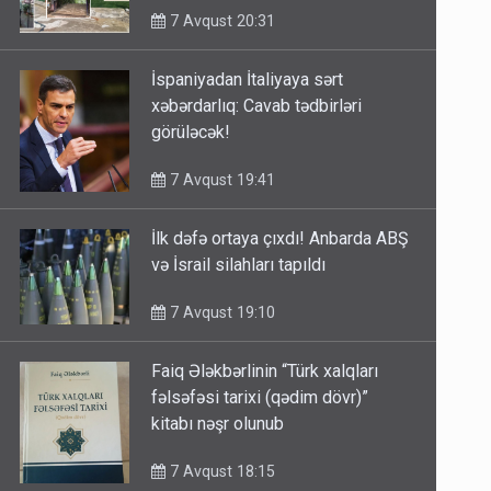
7 Avqust 20:31
İspaniyadan İtaliyaya sərt
xəbərdarlıq: Cavab tədbirləri
görüləcək!
7 Avqust 19:41
İlk dəfə ortaya çıxdı! Anbarda ABŞ
və İsrail silahları tapıldı
7 Avqust 19:10
Faiq Ələkbərlinin “Türk xalqları
fəlsəfəsi tarixi (qədim dövr)”
kitabı nəşr olunub
7 Avqust 18:15