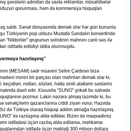
ış şəxslərin adından da saxta reklamlar, müsahibələr
i nüfuzun qorunması, həm də kommersiya hüquqları
ş-baş salıb. Sənət dünyasında demək olar hər gün bununla
nşu Türkiyənin pop ulduzu Mustafa Sandalın konsertində
 “Nikbinler” qrupunun solistinin mahnını canlı səs ilə
an istifadə edildiyi iddia olunmuşdu.
verməyə hazırlaşırıq”
iyinin (MESAM) sədr müavini Selim Çaldıran bizə
 mədəni irsinin bir parçası olan mahnları demək olar ki,
eçidləri, notları, sözləri, hətta simli alətlərin səslərini
atında daxil edir. Xüsusilə “SUNO” şirkəti bu sahədə
 hüquqlarının pozmur. Lakin nəzərə almaq lazımdır ki, bu
sə sənətçilərin qazanclarına ciddi ziyan vurur. Hazırda
Biz də Türkiyə olaraq hüquqi addım atmağa hazırlaşırıq.
UNO” ilə razılaşma əldə ediblər. Bizim də məqsədimiz
in istifadəsi üçün razılıq əldə edilərsə, məhkəmə
quqlarından istifadə üçün məbləğ 300 milyon dollara