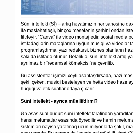
Süni intellekt (Sİ) – artıq həyatımızın hər sahəsinə 
ilə məsləhətləşir, bir çox məsələnin şərhini ondan istəyi
filtrləyir, “Canva” ilə video montaj edir, sosial media p
istifadəçilərin maraqlarına uyğun musiqi və videolar t
proqramlaşdırma, yazı redaktəsi, biznes planların hazı
şəkildə istifadə olunur. Beləliklə, süni intellekt artıq y
ayrılmaz bir “rəqəmsal köməkçisi”nə çevrilib.
Bu assistentlər işimizi xeyli asanlaşdırsada, bəzi mə
şəkil çəkən, musiqi bəstələyən və hətta video hazırlay
hüquqi və etik suallar ortaya çıxarır.
Süni intellekt - ayrıca müəllifdirmi?
Ən əsas sual budur: süni intellekt tərəfindən yaradıla
hansı məlumatlar əsasında öyrədilir və həmin məlumat
sistemləri nəyisə yaratmaq üçün milyonlarla şəkil, mə