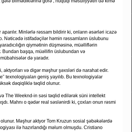
a gələ bilmədiklərinə görə , hüquqi məsuliyyətin də kimə
arılır. Minlərlə rəssam bildirir ki, onların əsərləri icazə
ib. Nəticədə istifadəçilər həmin rəssamların üslubunu
l yaradıcılığın qiymətinin düşməsinə, müəlliflərin
ur. Bundan başqa, müəllifin üslubundan və
 mübahisələr də yaradır.
i, aktyorları və digər məşhur şəxsləri də narahat edir.
ke" texnologiyaları geniş yayılıb. Bu texnologiyalar
üksək dəqiqliklə təqlid olunur.
ə The Weeknd-in səsi təqlid edilərək süni intellekt
ışdı. Mahnı o qədər real səslənirdi ki, çoxları onun rəsmi
olunur. Məşhur aktyor Tom Kruzun sosial şəbəkələrdə
logiyası ilə hazırlandığı məlum olmuşdu. Cristiano