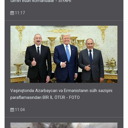
təmin edən komandalar - SİYAHI
11:17
Vaşinqtonda Azərbaycan və Ermənistanın sülh sazişini
paraflamasından BİR İL ÖTÜR - FOTO
11:04