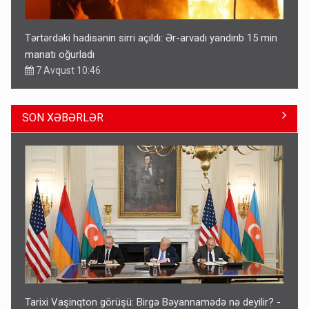
Tərtərdəki hadisənin sirri açıldı: Ər-arvadı yandırıb 15 min
manatı oğurladı
7 Avqust 10:46
SON XƏBƏRLƏR
Azad edilən ərazilərdə ən çox bu rayonlara turist gedir –
Siyahı
11:29
Tarixi Vaşinqton görüşü: Birgə Bəyannamədə nə deyilir? -