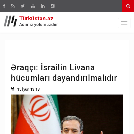
Türküstan.az
Adımız yolumuzdur
Əraqçı: İsrailin Livana
hücumları dayandırılmalıdır
15 İyun 13:18