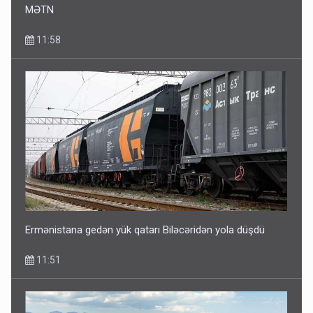
MƏTN
11:58
Gedişi var, dönüşü yox: Bakı-Tbilisi-Bakı qatarına bilet
satışından böyük narazılıq
7 Avqust 23:17
Ermənistana gedən yük qatarı Biləcəridən yola düşdü
11:51