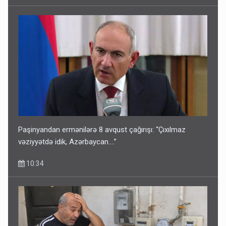
Paşinyandan ermənilərə 8 avqust çağırışı: “Çıxılmaz
vəziyyətdə idik, Azərbaycan….”
10:34