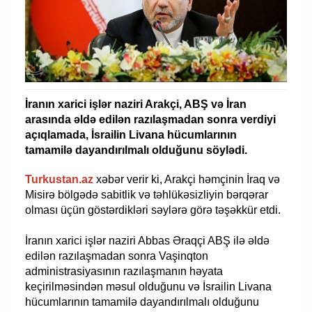
İranın xarici işlər naziri Arakçi, ABŞ və İran
arasında əldə edilən razılaşmadan sonra verdiyi
açıqlamada, İsrailin Livana hücumlarının
tamamilə dayandırılmalı olduğunu söylədi.
Turkustan.az
xəbər verir ki, Arakçi həmçinin İraq və
Misirə bölgədə sabitlik və təhlükəsizliyin bərqərar
olması üçün göstərdikləri səylərə görə təşəkkür etdi.
İranın xarici işlər naziri Abbas Əraqçi ABŞ ilə əldə
edilən razılaşmadan sonra Vaşinqton
administrasiyasının razılaşmanın həyata
keçirilməsindən məsul olduğunu və İsrailin Livana
hücumlarının tamamilə dayandırılmalı olduğunu