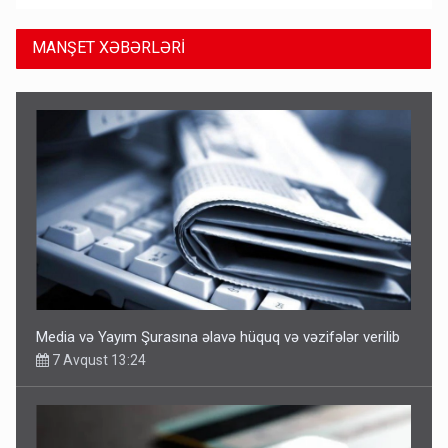
MANŞET XƏBƏRLƏRİ
Media və Yayım Şurasına əlavə hüquq və vəzifələr verilib
7 Avqust 13:24