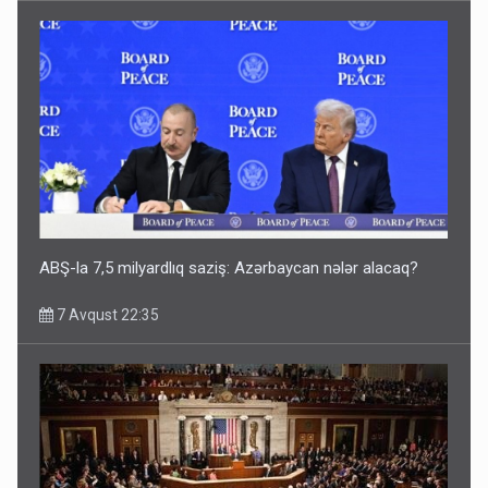
ABŞ-la 7,5 milyardlıq saziş: Azərbaycan nələr alacaq?
7 Avqust 22:35