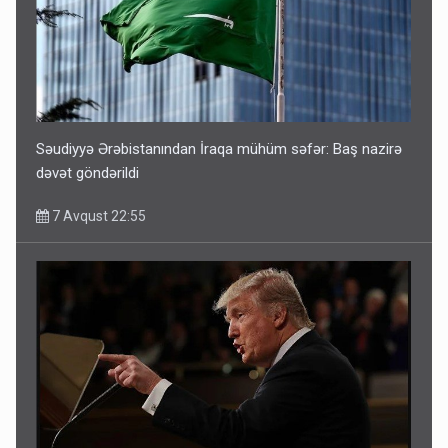
Səudiyyə Ərəbistanından İraqa mühüm səfər: Baş nazirə
dəvət göndərildi
7 Avqust 22:55