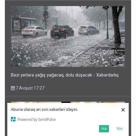
Bəzi yerlərə yağış yağacaq, dolu düşəcək - Xəbərdarlıq
7 Avqust 17:27
×
Abunə olaraq ən son xəbərləri izləyin.
Powered by SendPulse
Hə
Yox