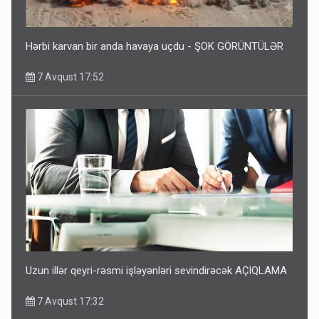
Hərbi karvan bir anda havaya uçdu - ŞOK GÖRÜNTÜLƏR
7 Avqust 17:52
Uzun illər qeyri-rəsmi işləyənləri sevindirəcək AÇIQLAMA
7 Avqust 17:32