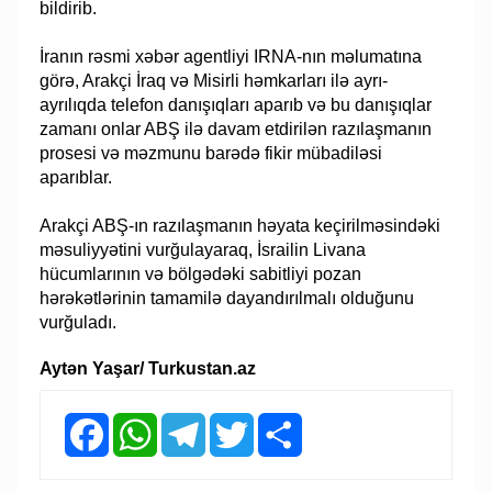
bildirib.
İranın rəsmi xəbər agentliyi IRNA-nın məlumatına
görə, Arakçi İraq və Misirli həmkarları ilə ayrı-
ayrılıqda telefon danışıqları aparıb və bu danışıqlar
zamanı onlar ABŞ ilə davam etdirilən razılaşmanın
prosesi və məzmunu barədə fikir mübadiləsi
aparıblar.
Arakçi ABŞ-ın razılaşmanın həyata keçirilməsindəki
məsuliyyətini vurğulayaraq, İsrailin Livana
hücumlarının və bölgədəki sabitliyi pozan
hərəkətlərinin tamamilə dayandırılmalı olduğunu
vurğuladı.
Aytən Yaşar/ Turkustan.az
Facebook
WhatsApp
Telegram
Twitter
Share