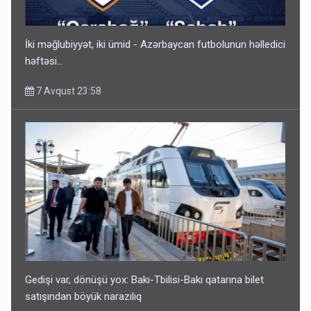
İki məğlubiyyət, iki ümid - Azərbaycan futbolunun həlledici
həftəsi...
7 Avqust 23:58
Gedişi var, dönüşü yox: Bakı-Tbilisi-Bakı qatarına bilet
satışından böyük narazılıq