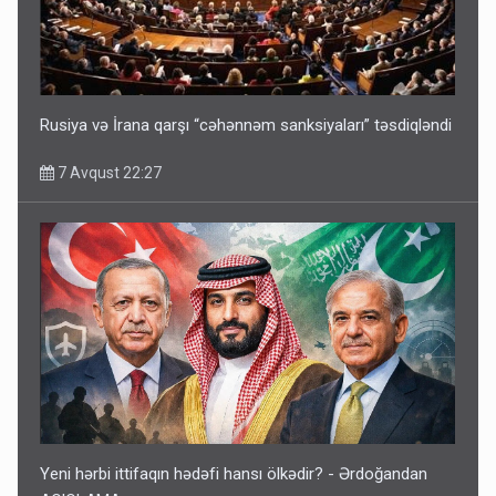
Rusiya və İrana qarşı “cəhənnəm sanksiyaları” təsdiqləndi
7 Avqust 22:27
Yeni hərbi ittifaqın hədəfi hansı ölkədir? - Ərdoğandan