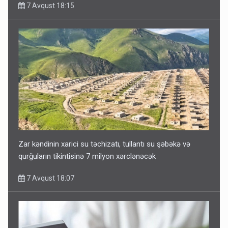
7 Avqust 18:15
Zar kəndinin xarici su təchizatı, tullantı su şəbəkə və
qurğuların tikintisinə 7 milyon xərclənəcək
7 Avqust 18:07