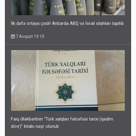
İlk dəfə ortaya çıxdı! Anbarda ABŞ və İsrail silahları tapıldı
7 Avqust 19:10
Faiq Ələkbərlinin “Türk xalqları fəlsəfəsi tarixi (qədim
dövr)” kitabı nəşr olunub