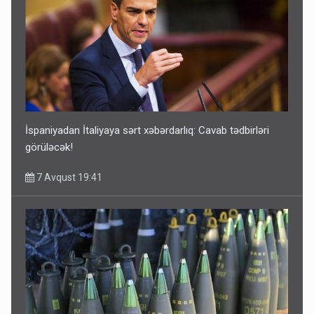
İspaniyadan İtaliyaya sərt xəbərdarlıq: Cavab tədbirləri
görüləcək!
7 Avqust 19:41