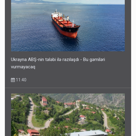
Geri çağırılan səfir Abel Məhərrəmovun oğludur - DOSYE
7 Avqust 14:07
Ukrayna ABŞ-nin tələbi ilə razılaşdı - Bu gəmiləri
vurmayacaq
11:40