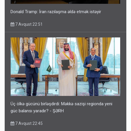
Donald Tramp: İran razılaşma əldə etmək istəyir
7 Avqust 22:51
Üç ölkə gücünü birləşdirdi: Məkkə sazişi regionda yeni
güc balansı yaradır? - ŞƏRH
7 Avqust 22:45