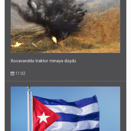
Xocavənddə traktor minaya düşdü
11:02