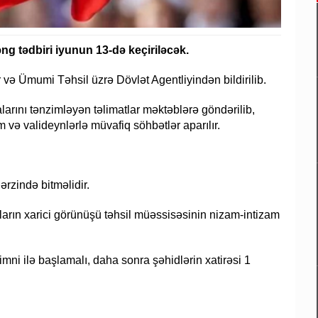
ng tədbiri iyunun 13-də keçiriləcək.
və Ümumi Təhsil üzrə Dövlət Agentliyindən bildirilib.
alarını tənzimləyən təlimatlar məktəblərə göndərilib,
m və valideynlərlə müvafiq söhbətlər aparılır.
rzində bitməlidir.
ların xarici görünüşü təhsil müəssisəsinin nizam-intizam
mni ilə başlamalı, daha sonra şəhidlərin xatirəsi 1