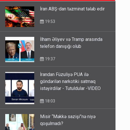
SON XƏBƏRLƏR
etməsindən danışdı
16:18
İran ABŞ-dan təzminat tələb edir
İlham Əliyev müharibədə də,
19:53
sülhdə də qalib gəldi - Hikmət
Hacıyev
İlham Əliyev və Tramp arasında
15:02
telefon danışığı olub
Pakistan prezidentindən
19:37
Azərbaycanla bağlı açıqlama
13:58
İrandan Füzuliyə PUA ilə
göndərilən narkotiki satmaq
istəyirdilər - Tutuldular -VİDEO
18:03
Misir “Məkkə sazişi”nə niyə
qoşulmadı?