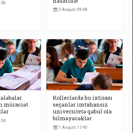
nəzərinə!
:56
3 Avqust 09:48
ələbələr
Kolleclərdə bu ixtisası
n müraciət
seçənlər imtahansız
klər
universitetə qəbul ola
bilməyəcəklər
:34
1 Avqust 17:40