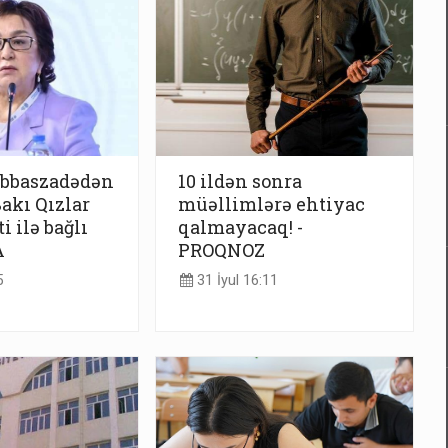
bbaszadədən
10 ildən sonra
akı Qızlar
müəllimlərə ehtiyac
i ilə bağlı
qalmayacaq! -
A
PROQNOZ
5
31 İyul 16:11