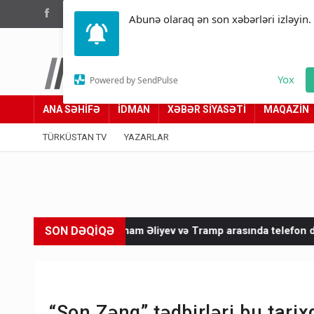
(012) 449 94 05
Abunə olaraq ən son xəbərləri izləyin.
Türküstan.az
Yox
Powered by SendPulse
Adımız yolumuzdur
ANA SƏHİFƏ
İDMAN
XƏBƏR SİYASƏTİ
MAQAZİN
TÜRKÜSTAN TV
YAZARLAR
SON DƏQİQƏ
lham Əliyev və Tramp arasında telefon danışığı olub
İrandan 
“Son Zəng” tədbirləri bu tarix