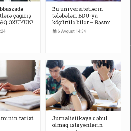
bbaszadə
Bu universitetlərin
lərə çağırış
tələbələri BDU-ya
LƏQ OXUYUN!
köçürülə bilər – Rəsmi
:24
6 Avqust 14:34
çiminin tarixi
Jurnalistikaya qəbul
olmaq istəyənlərin