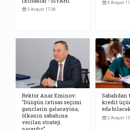
ixtisaslar - SİYAHI
4 Avqust 11
5 Avqust 17:28
Rektor Anar Eminov:
Sabahdan t
"Düzgün ixtisas seçimi
kredit üçü
gənclərin gələcəyinə,
edə biləcə
ölkənin sabahına
2 Avqust 15
verilən strateji
qərardır”