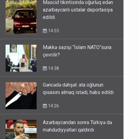
Məscid tikintisində oğurluq edən
azərbaycanlı ustalar deportasiya
edildi
14:53
Məkkə sazişi “İslam NATO”suna
çevrilir?
14:38
Gəncədə dəhşət: ata oğlunun
qisasını almaq istədi, həbs edildi
14:26
Azərbaycandan sonra Türkiyə də
məhdudiyyətləri qaldırdı