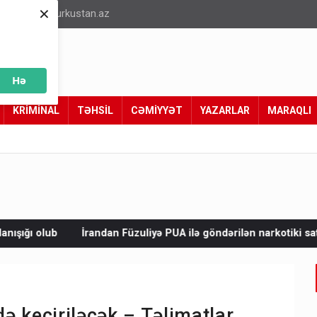
×
info@turkustan.az
Hə
KRİMİNAL
TƏHSİL
CƏMİYYƏT
YAZARLAR
MARAQLI
Füzuliyə PUA ilə göndərilən narkotiki satmaq istəyirdilər - Tutul
də keçiriləcək – Təlimatlar