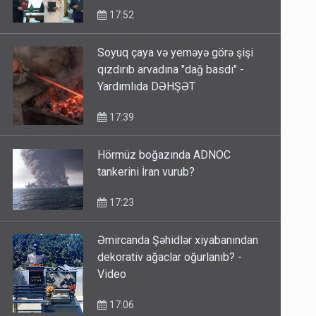
17:52
Soyuq çaya və yeməyə görə şişi
qızdırıb arvadına "dağ basdı" -
Yardımlıda DƏHŞƏT
17:39
Hörmüz boğazında ADNOC
tankerini İran vurub?
17:23
Əmircanda Şəhidlər xiyabanından
dekorativ ağaclar oğurlanıb? -
Video