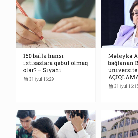
150 balla hansı
Məleykə A
ixtisaslara qəbul olmaq
bağlanan B
olar? – Siyahı
universitet
AÇIQLAM
31 İyul 16:29
31 İyul 16:1