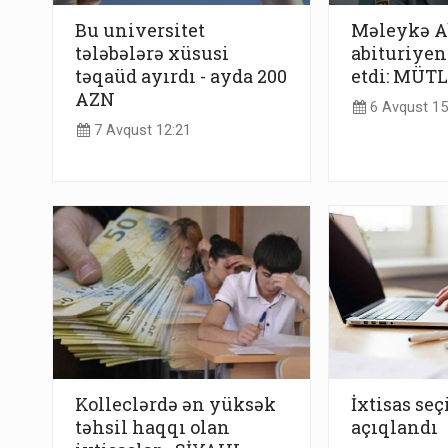
Bu universitet
Məleykə A
tələbələrə xüsusi
abituriyent
təqaüd ayırdı - ayda 200
etdi: MÜT
AZN
6 Avqust 15
7 Avqust 12:21
Kolleclərdə ən yüksək
İxtisas se
təhsil haqqı olan
açıqlandı