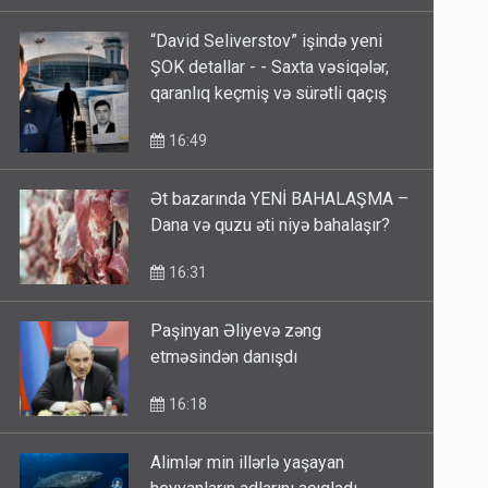
17:06
“David Seliverstov” işində yeni
ŞOK detallar - - Saxta vəsiqələr,
qaranlıq keçmiş və sürətli qaçış
16:49
Ət bazarında YENİ BAHALAŞMA –
Dana və quzu əti niyə bahalaşır?
16:31
Paşinyan Əliyevə zəng
etməsindən danışdı
16:18
Alimlər min illərlə yaşayan