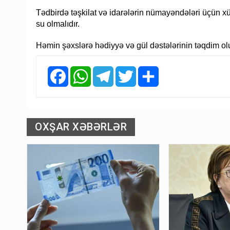
Tədbirdə təşkilat və idarələrin nümayəndələri üçün xüs
su olmalıdır.
Həmin şəxslərə hədiyyə və gül dəstələrinin təqdim o
Facebook
WhatsApp
Telegram
Twitter
Share
OXŞAR XƏBƏRLƏR