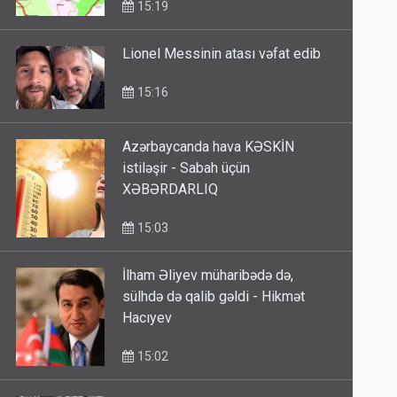
15:19
Lionel Messinin atası vəfat edib
15:16
Azərbaycanda hava KƏSKİN
istiləşir - Sabah üçün
XƏBƏRDARLIQ
15:03
İlham Əliyev müharibədə də,
sülhdə də qalib gəldi - Hikmət
Hacıyev
15:02