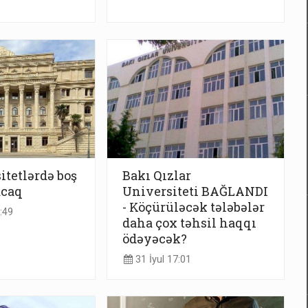
itetlərdə boş
Bakı Qızlar
acaq
Universiteti BAĞLANDI
- Köçürüləcək tələbələr
:49
daha çox təhsil haqqı
ödəyəcək?
31 İyul 17:01