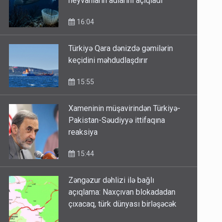
heyvanların adlarını açıqladı
16:04
Türkiyə Qara dənizdə gəmilərin
keçidini məhdudlaşdırır
15:55
Xameninin müşavirindən Türkiyə-
Pakistan-Səudiyyə ittifaqına
reaksiya
15:44
Zəngəzur dəhlizi ilə bağlı
açıqlama: Naxçıvan blokadadan
çıxacaq, türk dünyası birləşəcək