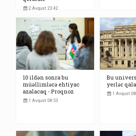
2 Avqust 23:42
10 ildən sonra bu
Bu univers
müəllimlərə ehtiyac
yerlər qal
azalacaq - Proqnoz
1 Avqust 08
1 Avqust 08:53