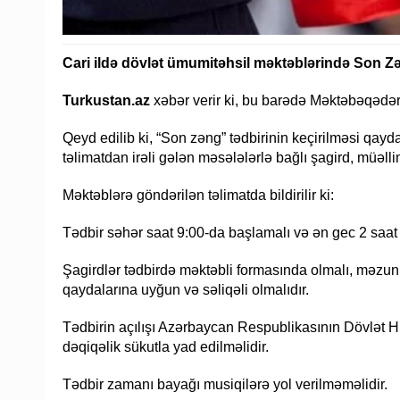
Cari ildə dövlət ümumitəhsil məktəblərində Son Zə
Turkustan.az
xəbər verir ki, bu barədə Məktəbəqədər 
Qeyd edilib ki, “Son zəng” tədbirinin keçirilməsi qayd
təlimatdan irəli gələn məsələlərlə bağlı şagird, müəlli
Məktəblərə göndərilən təlimatda bildirilir ki:
Tədbir səhər saat 9:00-da başlamalı və ən gec 2 saat ə
Şagirdlər tədbirdə məktəbli formasında olmalı, məzun
qaydalarına uyğun və səliqəli olmalıdır.
Tədbirin açılışı Azərbaycan Respublikasının Dövlət Hi
dəqiqəlik sükutla yad edilməlidir.
Tədbir zamanı bayağı musiqilərə yol verilməməlidir.