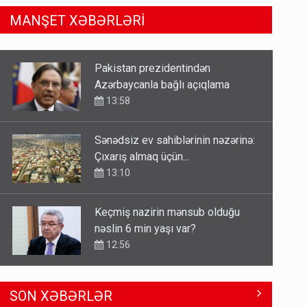
MANŞET XƏBƏRLƏRİ
Sənədsiz ev sahiblərinin nəzərinə:
Çıxarış almaq üçün...
13:10
Keçmiş nazirin mənsub olduğu
nəslin 6 min yaşı var?
12:56
Britaniya Səfirliyi Vaşinqton
razılaşmasının ildönümü ilə bağlı
bəyanat yaydı
12:50
Paşinyan Əliyevə zəng