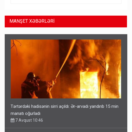
MANŞET XƏBƏRLƏRİ
Tərtərdəki hadisənin sirri açıldı: Ər-arvadı yandırıb 15 min
manatı oğurladı
7 Avqust 10:46