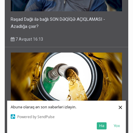
Rəşad Dağlı ilə bağlı SON DƏQİQƏ AÇIQLAMASI -
Azadlığa çıxır?
7 Avqust 16:13
×
Abunə olaraq ən son xəbərləri izləyin.
Powered by SendPulse
Azərbaycan dizeli Ermənistana neçəyə satıb?
Hə
Yox
7 Avqust 16:09