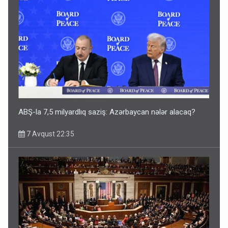
ABŞ-la 7,5 milyardlıq saziş: Azərbaycan nələr alacaq?
7 Avqust 22:35