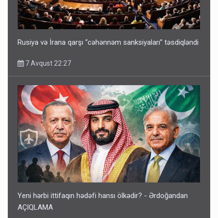
Rusiya və İrana qarşı “cəhənnəm sanksiyaları” təsdiqləndi
7 Avqust 22:27
Yeni hərbi ittifaqın hədəfi hansı ölkədir? - Ərdoğandan
AÇIQLAMA