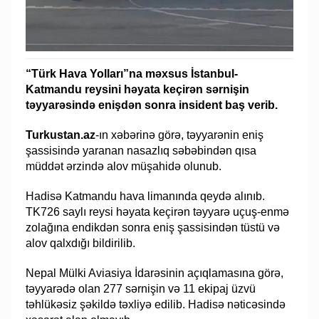
“Türk Hava Yolları”na məxsus İstanbul-
Katmandu reysini həyata keçirən sərnişin
təyyarəsində enişdən sonra insident baş verib.
Turkustan.az
-ın xəbərinə görə, təyyarənin eniş
şassisində yaranan nasazlıq səbəbindən qısa
müddət ərzində alov müşahidə olunub.
Hadisə Katmandu hava limanında qeydə alınıb.
TK726 saylı reysi həyata keçirən təyyarə uçuş-enmə
zolağına endikdən sonra eniş şassisindən tüstü və
alov qalxdığı bildirilib.
Nepal Mülki Aviasiya İdarəsinin açıqlamasına görə,
təyyarədə olan 277 sərnişin və 11 ekipaj üzvü
təhlükəsiz şəkildə təxliyə edilib. Hadisə nəticəsində