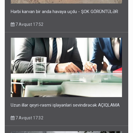
Hərbi karvan bir anda havaya uçdu - ŞOK GÖRÜNTÜLƏR
7 Avqust 17:52
Uzun illər qeyri-rəsmi işləyənləri sevindirəcək AÇIQLAMA
7 Avqust 17:32