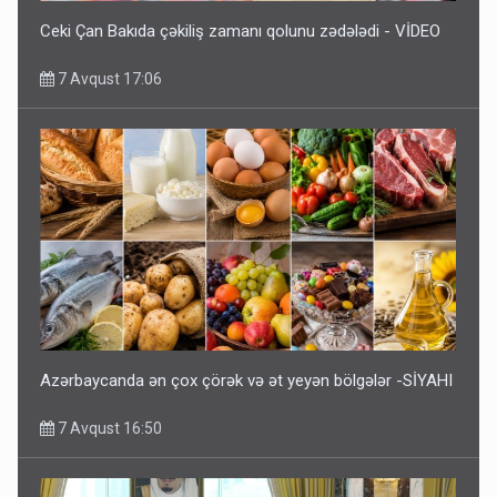
Ceki Çan Bakıda çəkiliş zamanı qolunu zədələdi - VİDEO
7 Avqust 17:06
Azərbaycanda ən çox çörək və ət yeyən bölgələr -SİYAHI
7 Avqust 16:50