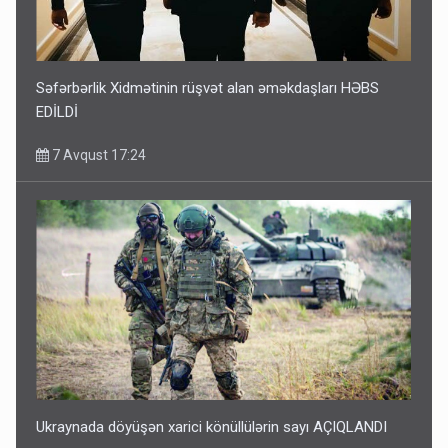
Səfərbərlik Xidmətinin rüşvət alan əməkdaşları HƏBS
EDİLDİ
7 Avqust 17:24
Ukraynada döyüşən xarici könüllülərin sayı AÇIQLANDI