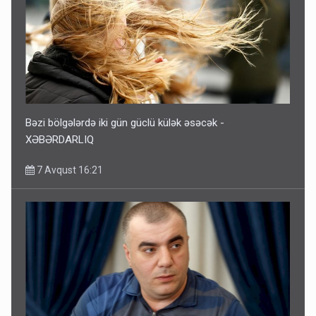
Bəzi bölgələrdə iki gün güclü külək əsəcək -
XƏBƏRDARLIQ
7 Avqust 16:21