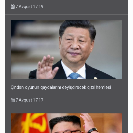
7 Avqust 17:19
Çindən oyunun qaydalarını dəyişdirəcək qızıl həmləsi
7 Avqust 17:17