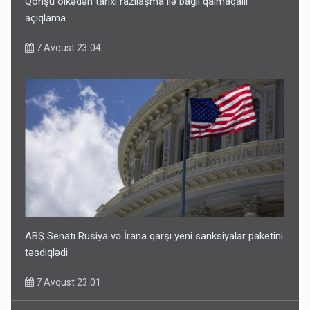
Qonşu ölkədən tarixi razılaşma ilə bağlı qalmaqallı
açıqlama
7 Avqust 23:04
ABŞ Senatı Rusiya və İrana qarşı yeni sanksiyalar paketini
təsdiqlədi
7 Avqust 23:01