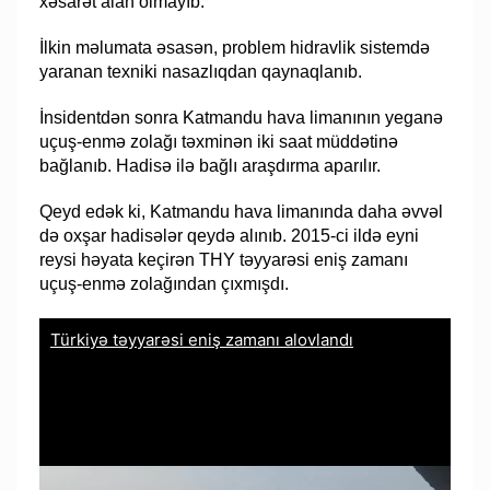
xəsarət alan olmayıb.
İlkin məlumata əsasən, problem hidravlik sistemdə
yaranan texniki nasazlıqdan qaynaqlanıb.
İnsidentdən sonra Katmandu hava limanının yeganə
uçuş-enmə zolağı təxminən iki saat müddətinə
bağlanıb. Hadisə ilə bağlı araşdırma aparılır.
Qeyd edək ki, Katmandu hava limanında daha əvvəl
də oxşar hadisələr qeydə alınıb. 2015-ci ildə eyni
reysi həyata keçirən THY təyyarəsi eniş zamanı
uçuş-enmə zolağından çıxmışdı.