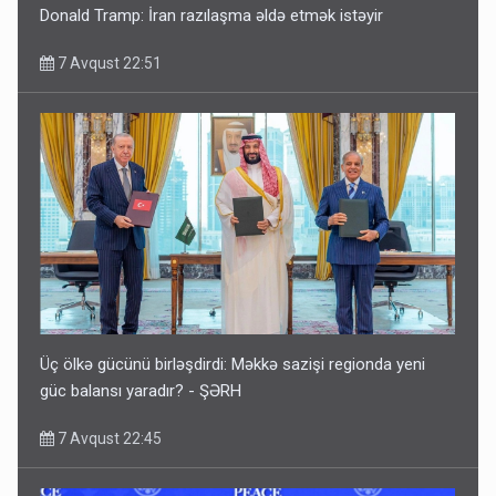
Donald Tramp: İran razılaşma əldə etmək istəyir
7 Avqust 22:51
Üç ölkə gücünü birləşdirdi: Məkkə sazişi regionda yeni
güc balansı yaradır? - ŞƏRH
7 Avqust 22:45