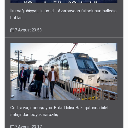
İki məğlubiyyət, iki ümid - Azərbaycan futbolunun həlledici
həftəsi...
7 Avqust 23:58
Media və Yayım Şurasına əlavə hüquq və vəzifələr verilib
7 Avqust 13:24
Gedişi var, dönüşü yox: Bakı-Tbilisi-Bakı qatarına bilet
satışından böyük narazılıq
7 Avqust 23:17