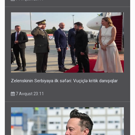
Kartdan karta istədiyiniz qədər köçürmə edə bilərsiniz -
VİDEO
7 Avqust 11:06
Zelenskinin Serbiyaya ilk səfəri: Vuçiçlə kritik danışıqlar
7 Avqust 23:11