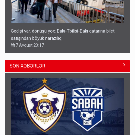
Gedişi var, dönüşü yox: Bakı-Tbilisi-Bakı qatarına bilet
satışından böyük narazılıq
7 Avqust 23:17
SON XƏBƏRLƏR
Geri çağırılan səfir Abel Məhərrəmovun oğludur - DOSYE
7 Avqust 14:07