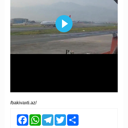
/bakivaxti.az/
Facebook
WhatsApp
Telegram
Twitter
Share