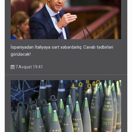
İspaniyadan İtaliyaya sərt xəbərdarlıq: Cavab tədbirləri
görüləcək!
7 Avqust 19:41