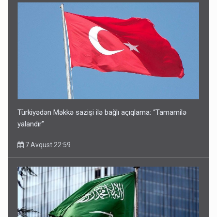
Türkiyədən Məkkə sazişi ilə bağlı açıqlama: “Tamamilə
yalandır”
7 Avqust 22:59