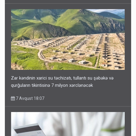
Zar kəndinin xarici su təchizatı, tullantı su şəbəkə və
qurğuların tikintisinə 7 milyon xərclənəcək
7 Avqust 18:07