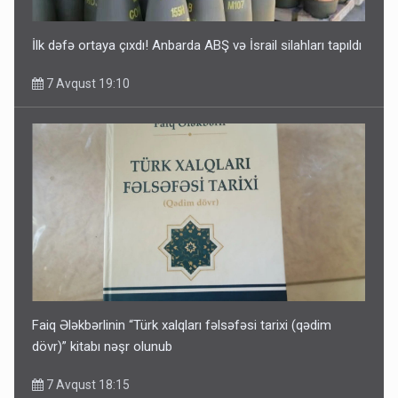
İlk dəfə ortaya çıxdı! Anbarda ABŞ və İsrail silahları tapıldı
7 Avqust 19:10
Faiq Ələkbərlinin “Türk xalqları fəlsəfəsi tarixi (qədim
dövr)” kitabı nəşr olunub
7 Avqust 18:15