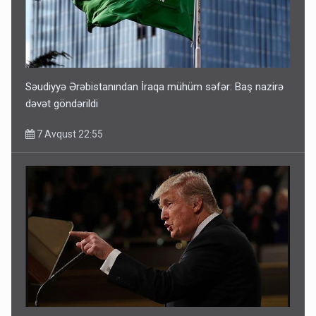
Səudiyyə Ərəbistanından İraqa mühüm səfər: Baş nazirə
dəvət göndərildi
7 Avqust 22:55