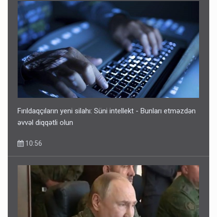
Fırıldaqçıların yeni silahı: Süni intellekt - Bunları etməzdən
əvvəl diqqətli olun
10:56