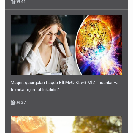
09:41
Maqnit qasırğaları haqda BİLMƏDİKLƏRİMİZ: İnsanlar və
texnika üçün təhlükəlidir?
09:37