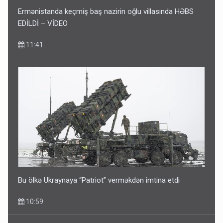
Ermənistanda keçmiş baş nazirin oğlu villasında HƏBS
EDİLDİ – VİDEO
11:41
Bu ölkə Ukraynaya “Patriot” verməkdən imtina etdi
10:59