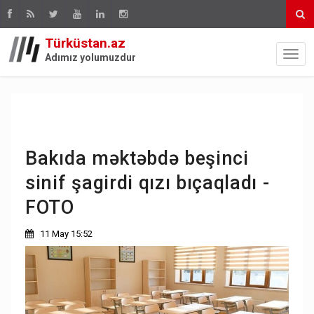
Türküstan.az
Adımız yolumuzdur
Bakıda məktəbdə beşinci
sinif şagirdi qızı bıçaqladı -
FOTO
11 May 15:52