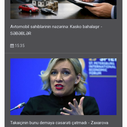
Avtomobil sahiblərinin nəzərinə: Kasko bahalaşır -
SƏBƏBLƏR
15:35
Takaiçinin bunu deməyə cəsarəti çatmadı - Zaxarova