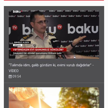
“Təlimdə idim, gəlib gördüm ki, evimi vurub dağıdırlar” -
VİDEO
09:54