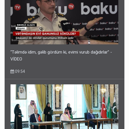
“Təlimdə idim, gəlib gördüm ki, evimi vurub dağıdırlar” -
VİDEO
09:54