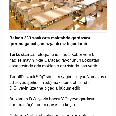
Bakıda 233 saylı orta məktəbdə qardaşını
qorumağa çalışan azyaşlı qız bıçaqlanıb.
Turkustan.az
Teleqraf-a istinadla xəbər verir ki,
hadisə mayın 7-də Qaradağ rayonunun Lökbatan
qəsəbəsində orta məktəbin ərazisində baş verib.
Tənəffüs vaxtı 5 "q" sinifinin şagirdi İxtiyar Namazov (
ad-soyad şərtidir - red.) məktəbin dəhlizində
D.Əliyevin üzərinə bıçaqla hücum edib.
Bu zaman D.Əliyevin bacısı Y.Əliyeva qardaşını
qorumaq üçün onun qarşısına keçib.
Nəticədə Y.Əlizadə əlindən bıçaq xəsarəti alıb.