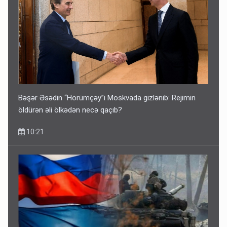
Bəşər Əsədin “Hörümçəy”i Moskvada gizlənib: Rejimin
öldürən əli ölkədən necə qaçıb?
10:21