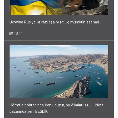
Ukrayna Rusiya ilə razılaşa bilər: Üç mümkün ssenari...
10:11
Hörmüz böhranında İran uduzur, bu ölkələr isə... – Neft
bazarında yeni BEŞLİK