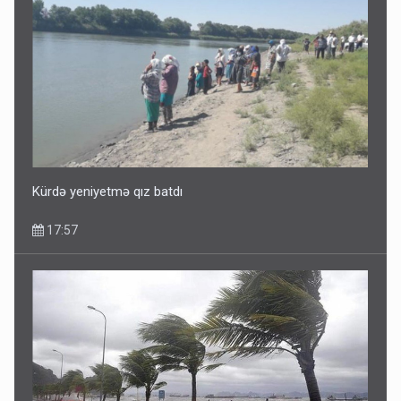
Dünyanı idarə edənlər insanlığın başını bu şou ilə qatır
14:22
Kürdə yeniyetmə qız batdı
17:57