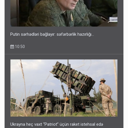
Putin sərhədləri bağlayır: səfərbərlik hazırlığı...
10:50
Ukrayna heç vaxt “Patriot” üçün raket istehsal edə