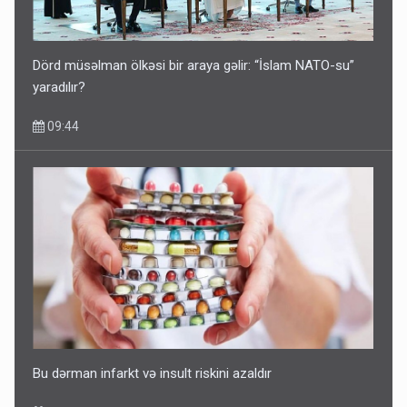
Dörd müsəlman ölkəsi bir araya gəlir: “İslam NATO-su”
yaradılır?
09:44
Bu dərman infarkt və insult riskini azaldır