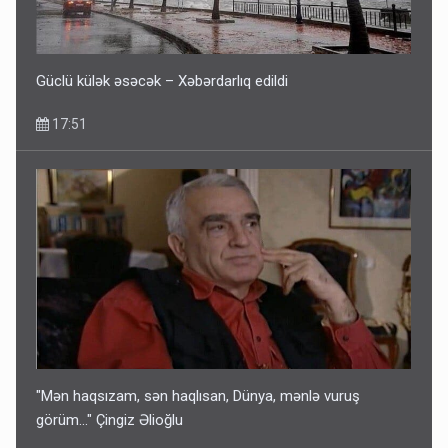
Fırıldaqçıların yeni silahı: Süni intellekt - Bunları etməzdən
əvvəl diqqətli olun
10:56
Güclü külək əsəcək – Xəbərdarlıq edildi
17:51
"Mən haqsızam, sən haqlısan, Dünya, mənlə vuruş
görüm..." Çingiz Əlioğlu