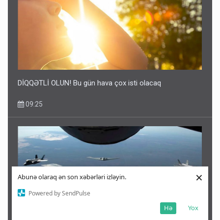
DİQQƏTLİ OLUN! Bu gün hava çox isti olacaq
09:25
×
Abunə olaraq ən son xəbərləri izləyin.
Powered by SendPulse
Hə
Yox