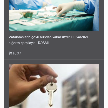
Vətəndaşların çoxu bundan xəbərsizdir: Bu xərcləri
sığorta qarşılayır - RƏSMİ
16:37