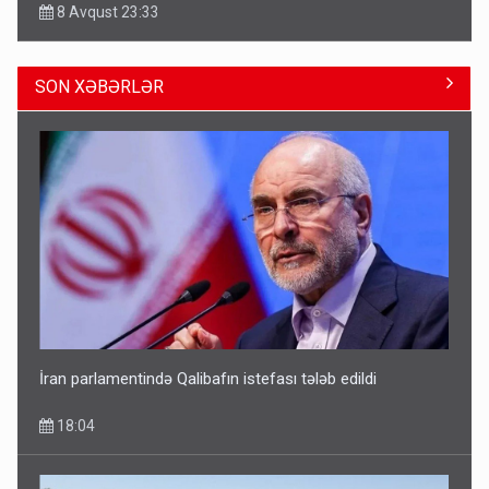
8 Avqust 23:33
SON XƏBƏRLƏR
Avtomobil sahiblərinin nəzərinə: Kasko bahalaşır -
SƏBƏBLƏR
15:35
İran parlamentində Qalibafın istefası tələb edildi
18:04