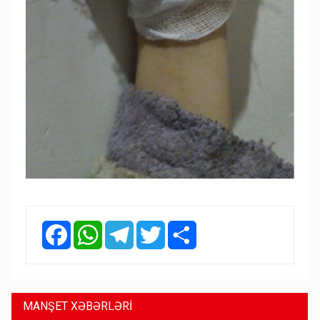
Facebook
WhatsApp
Telegram
Twitter
Share
MANŞET XƏBƏRLƏRİ