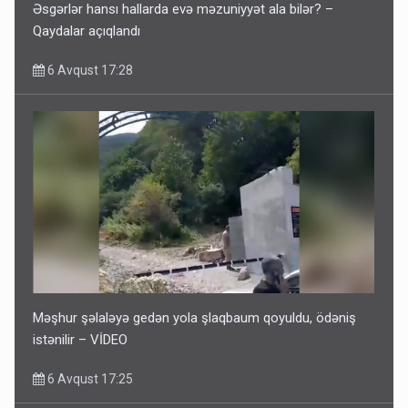
Əsgərlər hansı hallarda evə məzuniyyət ala bilər? –
Qaydalar açıqlandı
6 Avqust 17:28
Məşhur şəlaləyə gedən yola şlaqbaum qoyuldu, ödəniş
istənilir – VİDEO
6 Avqust 17:25