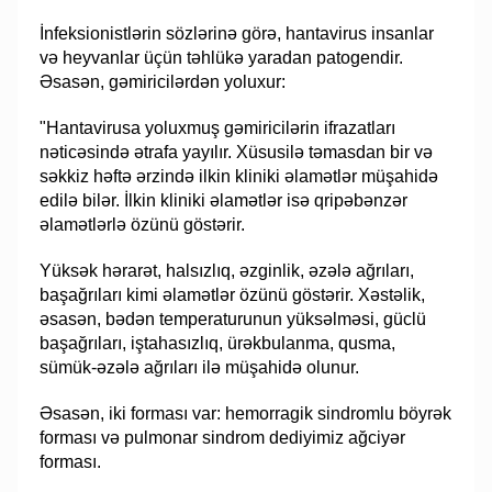
İnfeksionistlərin sözlərinə görə, hantavirus insanlar
və heyvanlar üçün təhlükə yaradan patogendir.
Əsasən, gəmiricilərdən yoluxur:
"Hantavirusa yoluxmuş gəmiricilərin ifrazatları
nəticəsində ətrafa yayılır. Xüsusilə təmasdan bir və
səkkiz həftə ərzində ilkin kliniki əlamətlər müşahidə
edilə bilər. İlkin kliniki əlamətlər isə qripəbənzər
əlamətlərlə özünü göstərir.
Yüksək hərarət, halsızlıq, əzginlik, əzələ ağrıları,
başağrıları kimi əlamətlər özünü göstərir. Xəstəlik,
əsasən, bədən temperaturunun yüksəlməsi, güclü
başağrıları, iştahasızlıq, ürəkbulanma, qusma,
sümük-əzələ ağrıları ilə müşahidə olunur.
Əsasən, iki forması var: hemorragik sindromlu böyrək
forması və pulmonar sindrom dediyimiz ağciyər
forması.