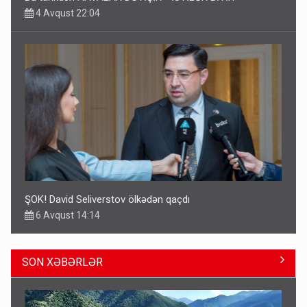
4 Avqust 22:04
ŞOK! David Seliverstov ölkədən qaçdı
6 Avqust 14:14
SON XƏBƏRLƏR