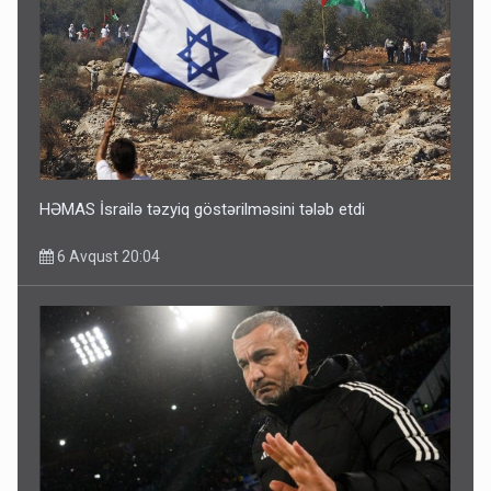
HƏMAS İsrailə təzyiq göstərilməsini tələb etdi
6 Avqust 20:04