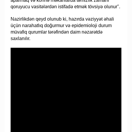
aparmaq və köhnə məkanlarda təmizlik zamanı
qoruyucu vasitələrdən istifadə etmək tövsiyə olunur".
Nazirlikdən qeyd olunub ki, hazırda vəziyyət əhali
üçün narahatlıq doğurmur və epidemioloji durum
müvafiq qurumlar tərəfindən daim nəzarətdə
saxlanılır.