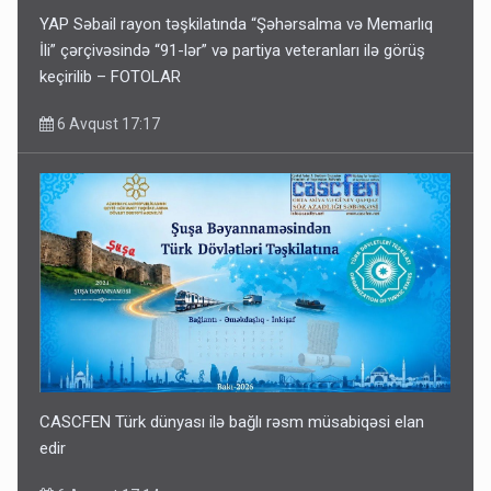
YAP Səbail rayon təşkilatında “Şəhərsalma və Memarlıq
İli” çərçivəsində “91-lər” və partiya veteranları ilə görüş
keçirilib – FOTOLAR
6 Avqust 17:17
CASCFEN Türk dünyası ilə bağlı rəsm müsabiqəsi elan
edir