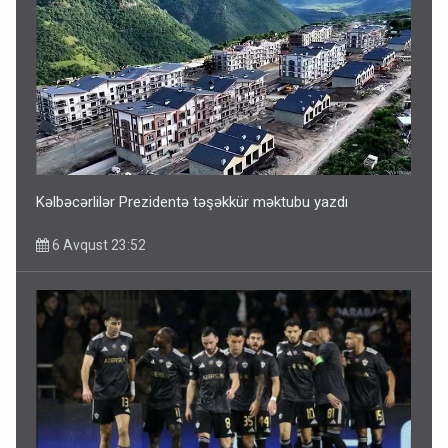
Bu ölkələrə şəxsiyyət vəsiqəsi ilə gedə biləcəksiniz -
SİYAHI
6 Avqust 10:53
Kəlbəcərlilər Prezidentə təşəkkür məktubu yazdı
6 Avqust 23:52