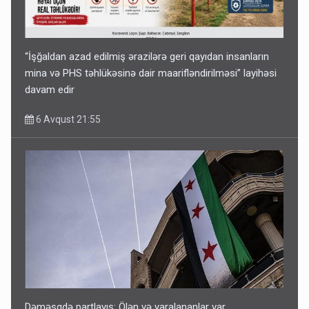
“İşğaldan azad edilmiş ərazilərə geri qayıdan insanların
mina və PHS təhlükəsinə dair maarifləndirilməsi” layihəsi
davam edir
6 Avqust 21:55
Dəməşqdə partlayış: Ölən və yaralananlar var