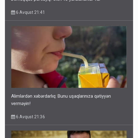
6 Avqust 21:41
Alimlərdən xəbərdarlıq: Bunu uşaqlarınıza qətiyyən
verməyin!
6 Avqust 21:36