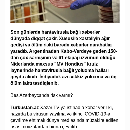
Son günlərdə hantavirusla bağlı xəbərlər
dünyada diqqət çəkir. Xüsusilə xəstəliyin ağır
gedişi və ölüm riski barədə xəbərlər narahatlıq
yaradıb. Argentinadan Kabo-Verdeyə gedən 150-
dən çox sərnişinin və 61 ekipaj üzvünün olduğu
Niderlanda məxsus "MV Hondius" kruiz
laynerində hantavirusla bağlı yoluxma halları
qeydə alınıb. İndiyədək azı səkkiz yoluxma və üç
ölüm faktı təsdiqlənib.
Bəs Azərbaycanda risk varmı?
Turkustan.az
Xəzər TV-yə istinadla xəbər verir ki,
hazırda bu virusun yayılma və ikinci COVID-19-a
çevrilmə ehtimalı dünya mediasında müzakirə edilən
əsas mövzulardan birinə çevrilib.