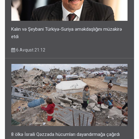
Kalın və Şeybani Türkiyə-Suriya əməkdaşlığını müzakirə
etdi
6 Avqust 21:12
8 ölkə İsraili Qəzzada hücumları dayandırmağa çağırdı