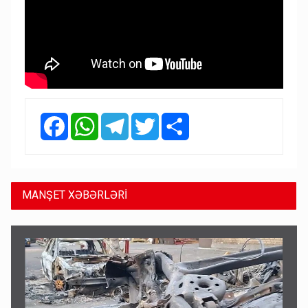
Facebook
WhatsApp
Telegram
Twitter
Share
MANŞET XƏBƏRLƏRİ