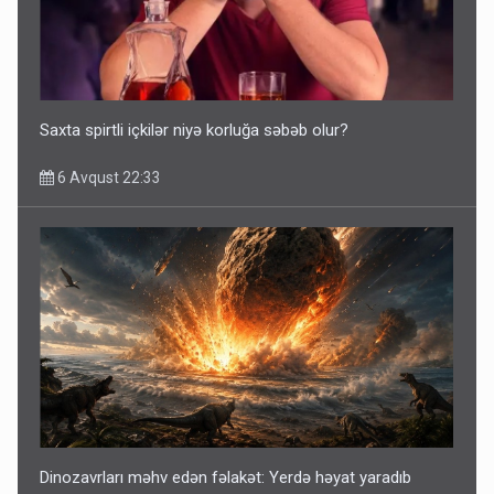
Saxta spirtli içkilər niyə korluğa səbəb olur?
6 Avqust 22:33
Dinozavrları məhv edən fəlakət: Yerdə həyat yaradıb