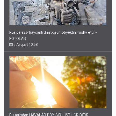
Rusiya azərbaycanlı diasporun obyektini məhv etdi -
FOTOLAR
5 Avqust 10:58
Bu tarixdən HAVALAR DƏYİŞİR - İSTİLƏR BİTİR