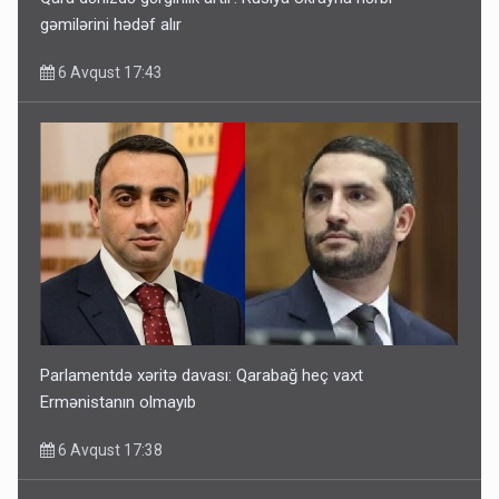
gəmilərini hədəf alır
6 Avqust 17:43
Parlamentdə xəritə davası: Qarabağ heç vaxt
Ermənistanın olmayıb
6 Avqust 17:38