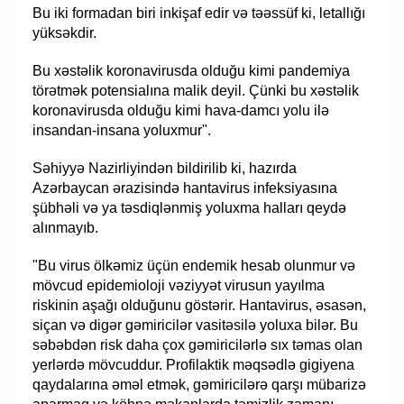
Bu iki formadan biri inkişaf edir və təəssüf ki, letallığı
yüksəkdir.
Bu xəstəlik koronavirusda olduğu kimi pandemiya
törətmək potensialına malik deyil. Çünki bu xəstəlik
koronavirusda olduğu kimi hava-damcı yolu ilə
insandan-insana yoluxmur".
Səhiyyə Nazirliyindən bildirilib ki, hazırda
Azərbaycan ərazisində hantavirus infeksiyasına
şübhəli və ya təsdiqlənmiş yoluxma halları qeydə
alınmayıb.
"Bu virus ölkəmiz üçün endemik hesab olunmur və
mövcud epidemioloji vəziyyət virusun yayılma
riskinin aşağı olduğunu göstərir. Hantavirus, əsasən,
siçan və digər gəmiricilər vasitəsilə yoluxa bilər. Bu
səbəbdən risk daha çox gəmiricilərlə sıx təmas olan
yerlərdə mövcuddur. Profilaktik məqsədlə gigiyena
qaydalarına əməl etmək, gəmiricilərə qarşı mübarizə