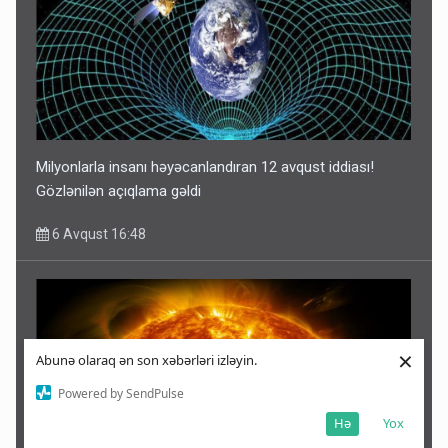
Milyonlarla insanı həyəcanlandıran 12 avqust iddiası!
Gözlənilən açıqlama gəldi
6 Avqust 16:48
×
Abunə olaraq ən son xəbərləri izləyin.
Powered by SendPulse
Hə
Yox