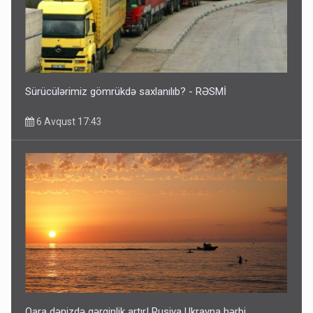
Sürücülərimiz gömrükdə saxlanılıb? - RƏSMİ
6 Avqust 17:43
Qara dənizdə gərginlik artır! Rusiya Ukrayna hərbi