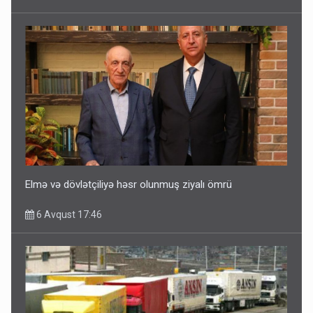
Elmə və dövlətçiliyə həsr olunmuş ziyalı ömrü
6 Avqust 17:46