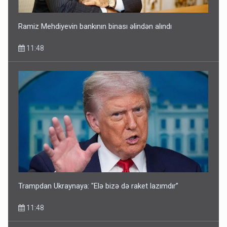
Ramiz Mehdiyevin bankının binası əlindən alındı
11:48
Trampdan Ukraynaya: "Elə bizə də raket lazımdır”
11:48