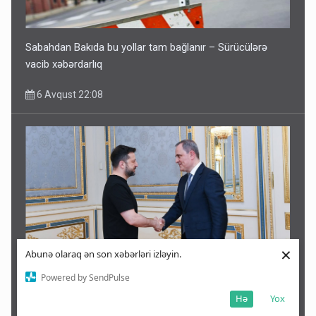
Sabahdan Bakıda bu yollar tam bağlanır – Sürücülərə
vacib xəbərdarlıq
6 Avqust 22:08
×
Abunə olaraq ən son xəbərləri izləyin.
Powered by SendPulse
Zelenski buna görə İlham Əliyevə təşəkkür etdi -
Hə
Yox
Bayramov