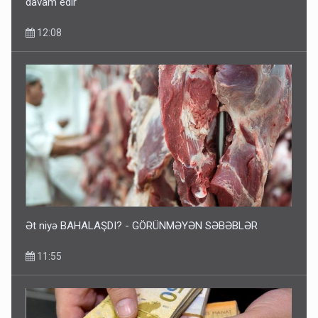
davam edir
12:08
Ət niyə BAHALAŞDI? - GÖRÜNMƏYƏN SƏBƏBLƏR
11:55