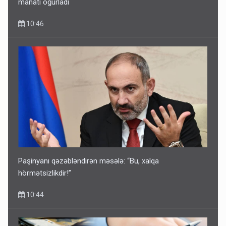
manatı oğurladı
10:46
Paşinyanı qəzəbləndirən məsələ: “Bu, xalqa
hörmətsizlikdir!”
10:44