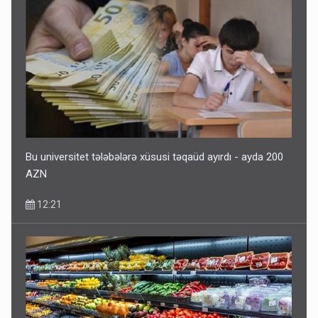
Kartdan karta istədiyiniz qədər köçürmə edə bilərsiniz -
VİDEO
11:06
Bu universitet tələbələrə xüsusi təqaüd ayırdı - ayda 200
AZN
12:21