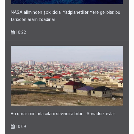
NASA alimindən şok iddia: Yadplanetlilər Yerə gəliblər, bu
tarixdən aramızdadırlar
10:22
Bu qərar minlərlə ailəni sevindirə bilər - Sənədsiz evlər...
10:09