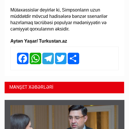
Mütəxəssislər deyirlər ki, Simpsonların uzun
müddətdir mövcud hadisələrə bənzər ssenarilər
hazırlamaq təcrübəsi populyar mədəniyyətin və
cəmiyyət qorxularının əksidir.
Aytən Yaşar/ Turkustan.az
Facebook
WhatsApp
Telegram
Twitter
Share
MANŞET XƏBƏRLƏRİ