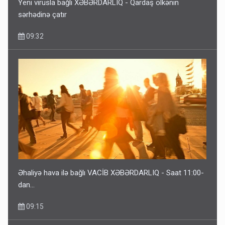
Yeni virusla bağlı XƏBƏRDARLIQ - Qardaş ölkənin
sərhədinə çatır
09:32
Əhaliyə hava ilə bağlı VACİB XƏBƏRDARLIQ - Saat 11:00-
dan…
09:15