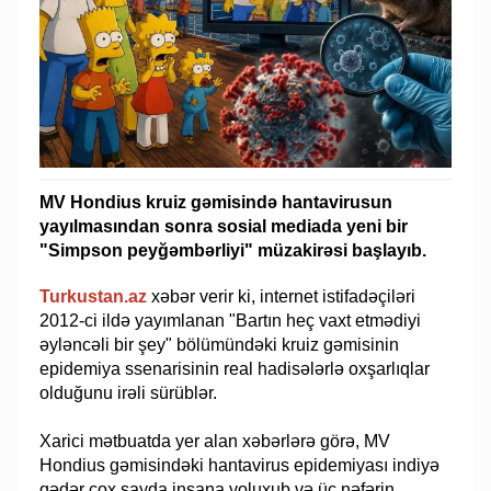
MV Hondius kruiz gəmisində hantavirusun
yayılmasından sonra sosial mediada yeni bir
"Simpson peyğəmbərliyi" müzakirəsi başlayıb.
Turkustan.az
xəbər verir ki, internet istifadəçiləri
2012-ci ildə yayımlanan "Bartın heç vaxt etmədiyi
əyləncəli bir şey" bölümündəki kruiz gəmisinin
epidemiya ssenarisinin real hadisələrlə oxşarlıqlar
olduğunu irəli sürüblər.
Xarici mətbuatda yer alan xəbərlərə görə, MV
Hondius gəmisindəki hantavirus epidemiyası indiyə
qədər çox sayda insana yoluxub və üç nəfərin