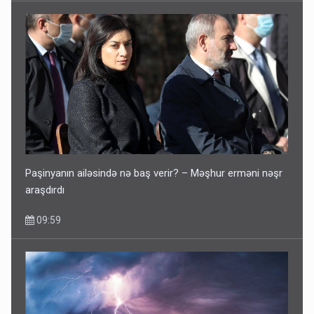
Paşinyanın ailəsində nə baş verir? – Məşhur erməni nəşr
araşdırdı
09:59