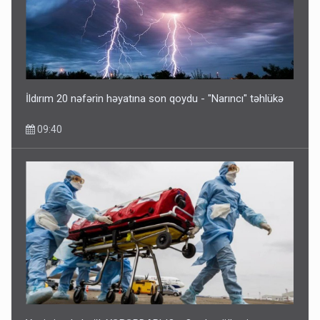
İldırım 20 nəfərin həyatına son qoydu - "Narıncı" təhlükə
09:40