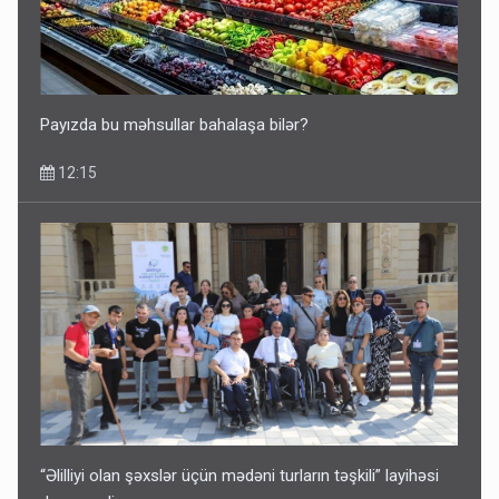
Tərtərdəki hadisənin sirri açıldı: Ər-arvadı yandırıb 15 min
manatı oğurladı
10:46
Payızda bu məhsullar bahalaşa bilər?
12:15
Əhaliyə hava ilə bağlı VACİB XƏBƏRDARLIQ - Saat 11:00-
dan…
09:15
“Əlilliyi olan şəxslər üçün mədəni turların təşkili” layihəsi