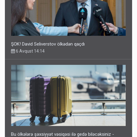
ŞOK! David Seliverstov ölkədən qaçdı
6 Avqust 14:14
Bu ölkələrə şəxsiyyət vəsiqəsi ilə gedə biləcəksiniz -