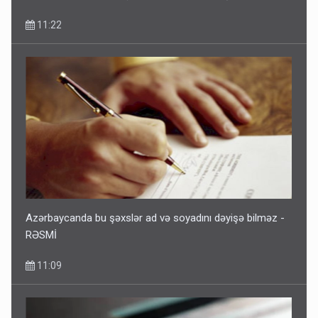
11:22
Azərbaycanda bu şəxslər ad və soyadını dəyişə bilməz -
RƏSMİ
11:09