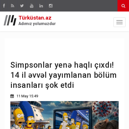
Türküstan.az
Adımız yolumuzdur
Simpsonlar yenə haqlı çıxdı!
14 il əvvəl yayımlanan bölüm
insanları şok etdi
11 May 15:49