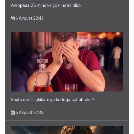
Avropada 25 mindən çox insan ölüb
6 Avqust 22:43
Saxta spirtli içkilər niyə korluğa səbəb olur?
6 Avqust 22:33