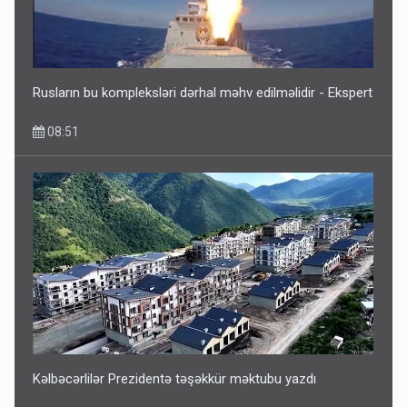
Rusların bu kompleksləri dərhal məhv edilməlidir - Ekspert
08:51
Kəlbəcərlilər Prezidentə təşəkkür məktubu yazdı