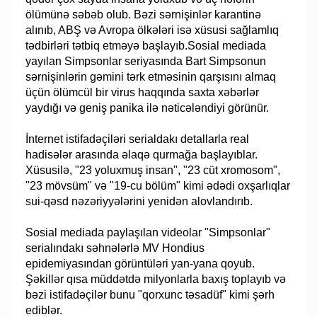
ölümünə səbəb olub. Bəzi sərnişinlər karantinə
alınıb, ABŞ və Avropa ölkələri isə xüsusi sağlamlıq
tədbirləri tətbiq etməyə başlayıb.Sosial mediada
yayılan Simpsonlar seriyasında Bart Simpsonun
sərnişinlərin gəmini tərk etməsinin qarşısını almaq
üçün ölümcül bir virus haqqında saxta xəbərlər
yaydığı və geniş panika ilə nəticələndiyi görünür.
İnternet istifadəçiləri serialdakı detallarla real
hadisələr arasında əlaqə qurmağa başlayıblar.
Xüsusilə, "23 yoluxmuş insan", "23 cüt xromosom",
"23 mövsüm" və "19-cu bölüm" kimi ədədi oxşarlıqlar
sui-qəsd nəzəriyyələrini yenidən alovlandırıb.
Sosial mediada paylaşılan videolar "Simpsonlar"
serialındakı səhnələrlə MV Hondius
epidemiyasından görüntüləri yan-yana qoyub.
Şəkillər qısa müddətdə milyonlarla baxış toplayıb və
bəzi istifadəçilər bunu "qorxunc təsadüf" kimi şərh
ediblər.