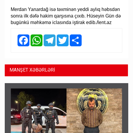
Merdan Yanardağ isə təxminən yeddi aylıq həbsdən
sonra ilk dəfə hakim qarşısına çıxıb. Hüseyin Gün də
bugünkü məhkəmə iclasında iştirak edib./lent.az
Facebook
WhatsApp
Telegram
Twitter
Share
MANŞET XƏBƏRLƏRİ