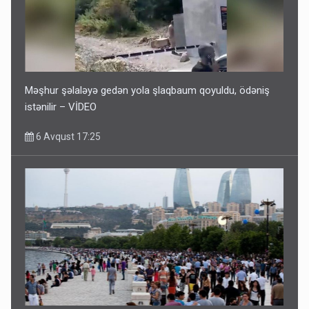
Məşhur şəlaləyə gedən yola şlaqbaum qoyuldu, ödəniş
istənilir – VİDEO
6 Avqust 17:25