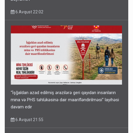
6 Avqust 22:02
“İşğaldan azad edilmiş ərazilərə geri qayıdan insanların
mina və PHS təhlükəsinə dair maarifləndirilməsi” layihəsi
davam edir
6 Avqust 21:55