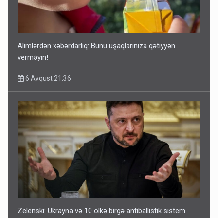
Alimlərdən xəbərdarlıq: Bunu uşaqlarınıza qətiyyən
verməyin!
6 Avqust 21:36
Zelenski: Ukrayna və 10 ölkə birgə antiballistik sistem