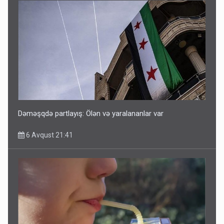
Dəməşqdə partlayış: Ölən və yaralananlar var
6 Avqust 21:41