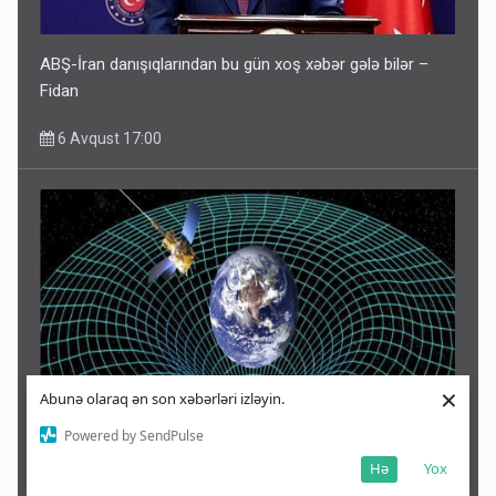
ABŞ-İran danışıqlarından bu gün xoş xəbər gələ bilər –
Fidan
6 Avqust 17:00
×
Abunə olaraq ən son xəbərləri izləyin.
Powered by SendPulse
Milyonlarla insanı həyəcanlandıran 12 avqust iddiası!
Gözlənilən açıqlama gəldi
Hə
Yox