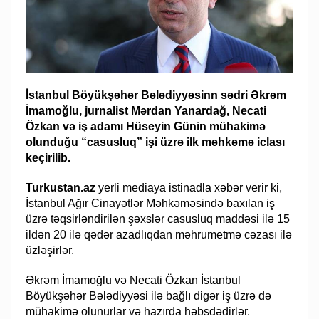
İstanbul Böyükşəhər Bələdiyyəsinn sədri Əkrəm
İmamoğlu, jurnalist Mərdan Yanardağ, Necati
Özkan və iş adamı Hüseyin Günin mühakimə
olunduğu “casusluq” işi üzrə ilk məhkəmə iclası
keçirilib.
Turkustan.az
yerli mediaya istinadla xəbər verir ki,
İstanbul Ağır Cinayətlər Məhkəməsində baxılan iş
üzrə təqsirləndirilən şəxslər casusluq maddəsi ilə 15
ildən 20 ilə qədər azadlıqdan məhrumetmə cəzası ilə
üzləşirlər.
Əkrəm İmamoğlu və Necati Özkan İstanbul
Böyükşəhər Bələdiyyəsi ilə bağlı digər iş üzrə də
mühakimə olunurlar və hazırda həbsdədirlər.