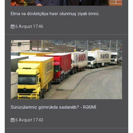
Elmə və dövlətçiliyə həsr olunmuş ziyalı ömrü
6 Avqust 17:46
Sürücülərimiz gömrükdə saxlanılıb? - RƏSMİ
6 Avqust 17:43