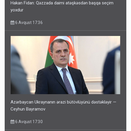
Hakan Fidan: Qəzzada daimi atəşkəsdən başqa seçim
yoxdur
6 Avqust 17:36
Azərbaycan Ukraynanın ərazi bütövlüyünü dəstəkləyir —
Ceyhun Bayramov
6 Avqust 17:30