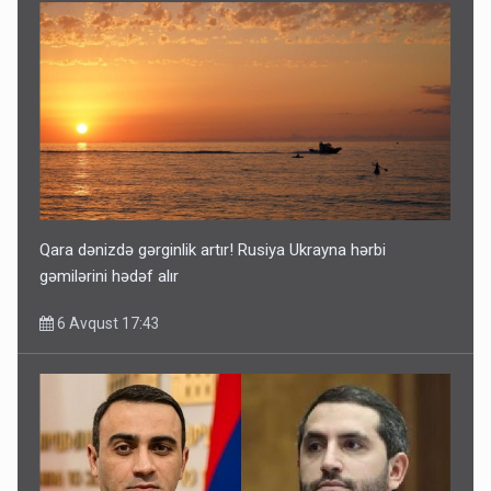
Qara dənizdə gərginlik artır! Rusiya Ukrayna hərbi
gəmilərini hədəf alır
6 Avqust 17:43