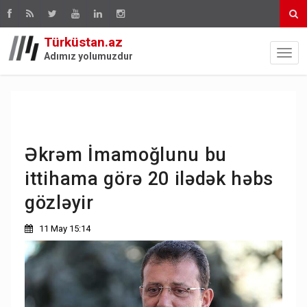
Türküstan.az
Adımız yolumuzdur
Əkrəm İmamoğlunu bu
ittihama görə 20 ilədək həbs
gözləyir
11 May 15:14