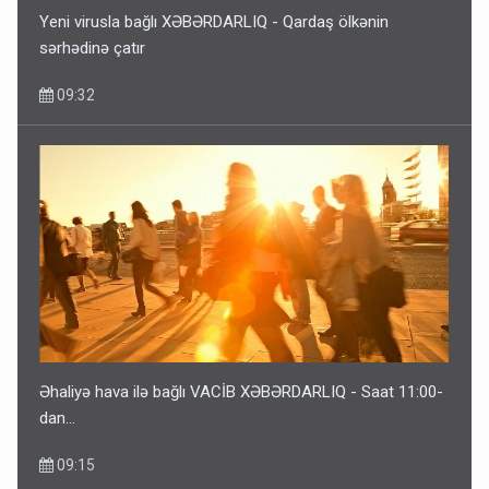
Yeni virusla bağlı XƏBƏRDARLIQ - Qardaş ölkənin
sərhədinə çatır
09:32
Bu ölkələrə şəxsiyyət vəsiqəsi ilə gedə biləcəksiniz -
SİYAHI
6 Avqust 10:53
Əhaliyə hava ilə bağlı VACİB XƏBƏRDARLIQ - Saat 11:00-
dan…
09:15