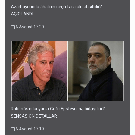
Azərbaycanda əhalinin neçə faizi ali təhsillidir? -
AÇIQLANDI
6 Avqust 17:20
Ruben Vardanyanla Cefri Epşteyni nə birləşdirir?-
SENSASİON DETALLAR
6 Avqust 17:19