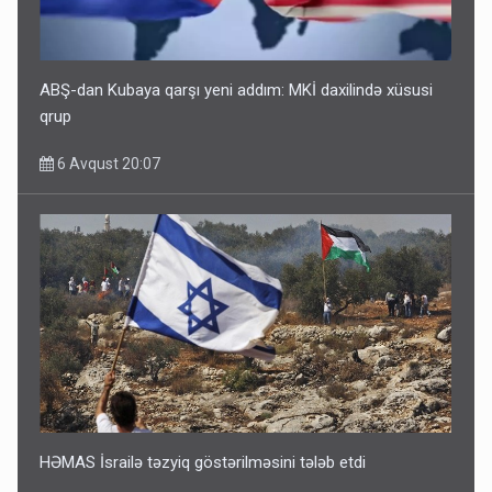
ABŞ-dan Kubaya qarşı yeni addım: MKİ daxilində xüsusi
qrup
6 Avqust 20:07
HƏMAS İsrailə təzyiq göstərilməsini tələb etdi