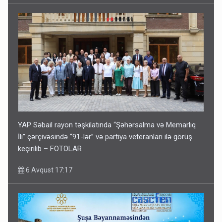
YAP Səbail rayon təşkilatında “Şəhərsalma və Memarlıq
İli” çərçivəsində “91-lər” və partiya veteranları ilə görüş
keçirilib – FOTOLAR
6 Avqust 17:17