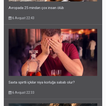
Avropada 25 mindən çox insan ölüb
6 Avqust 22:43
Saxta spirtli içkilər niyə korluğa səbəb olur?
6 Avqust 22:33