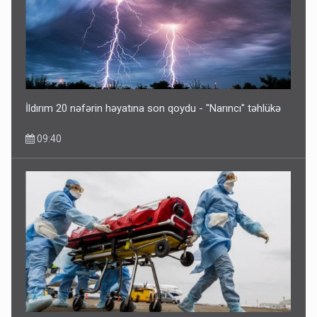
Əhaliyə hava ilə bağlı VACİB XƏBƏRDARLIQ - Saat 11:00-
dan…
09:15
İldırım 20 nəfərin həyatına son qoydu - "Narıncı" təhlükə
09:40
ŞOK! David Seliverstov ölkədən qaçdı
6 Avqust 14:14