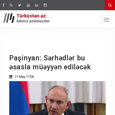
Türküstan.az
Adımız yolumuzdur
Paşinyan: Sərhədlər bu
əsasla müəyyən ediləcək
11 May 17:06