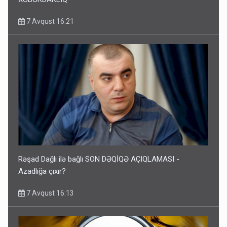
7 Avqust 16:21
Rəşad Dağlı ilə bağlı SON DƏQİQƏ AÇIQLAMASI -
Azadlığa çıxır?
7 Avqust 16:13