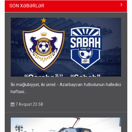
SON XƏBƏRLƏR
Gedişi var, dönüşü yox: Bakı-Tbilisi-Bakı qatarına bilet
satışından böyük narazılıq
7 Avqust 23:17
İki məğlubiyyət, iki ümid - Azərbaycan futbolunun həlledici
həftəsi...
7 Avqust 23:58