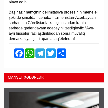
əlavə edib.
Baş nazir həmçinin delimitasiya prosesinin mərhələli
şəkildə şimaldan cənuba - Ermənistan-Azərbaycan
sərhədinin Gürcüstanla kəsişməsindən İranla
sərhədə qədər davam edəcəyini təsdiqləyib: “Ayrı-
ayrı hissələr razılaşdırıldıqdan sonra müvafiq
demarkasiya işləri aparılacaq”./teleqraf
Facebook
WhatsApp
Telegram
Twitter
Share
MANŞET XƏBƏRLƏRİ