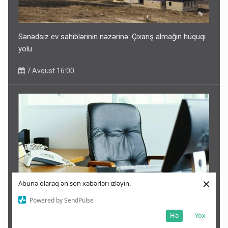
Sənədsiz ev sahiblərinin nəzərinə: Çıxarış almağın hüquqi
yolu
7 Avqust 16:00
×
Abunə olaraq ən son xəbərləri izləyin.
Powered by SendPulse
Azərbaycanda bu rayonlarda icra başçısı yoxdur -SİYAHI
Hə
Yox