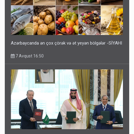
Azərbaycanda ən çox çörək və ət yeyən bölgələr -SİYAHI
7 Avqust 16:50