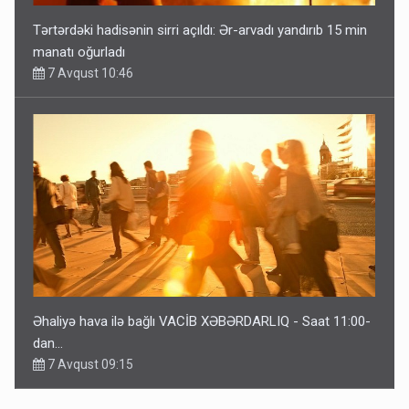
Tərtərdəki hadisənin sirri açıldı: Ər-arvadı yandırıb 15 min
manatı oğurladı
7 Avqust 10:46
Əhaliyə hava ilə bağlı VACİB XƏBƏRDARLIQ - Saat 11:00-
dan…
7 Avqust 09:15