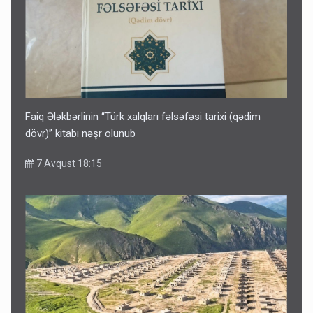
Faiq Ələkbərlinin “Türk xalqları fəlsəfəsi tarixi (qədim
dövr)” kitabı nəşr olunub
7 Avqust 18:15