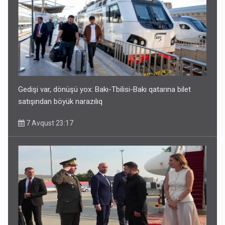
Geri çağırılan səfir Abel Məhərrəmovun oğludur - DOSYE
7 Avqust 14:07
Gedişi var, dönüşü yox: Bakı-Tbilisi-Bakı qatarına bilet
satışından böyük narazılıq
7 Avqust 23:17
Media və Yayım Şurasına əlavə hüquq və vəzifələr verilib
7 Avqust 13:24