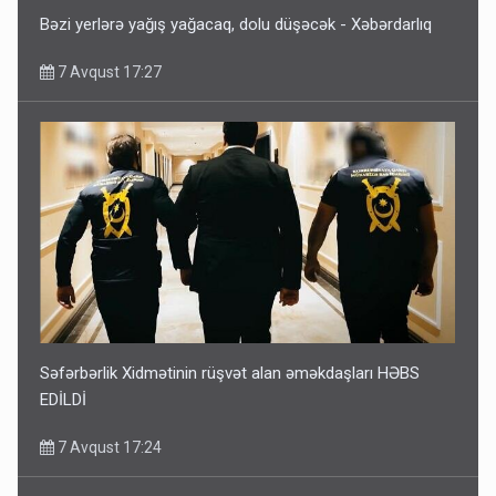
Bəzi yerlərə yağış yağacaq, dolu düşəcək - Xəbərdarlıq
7 Avqust 17:27
Səfərbərlik Xidmətinin rüşvət alan əməkdaşları HƏBS
EDİLDİ
7 Avqust 17:24