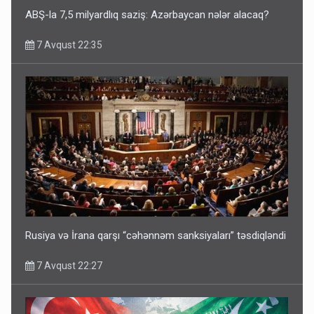
ABŞ-la 7,5 milyardlıq saziş: Azərbaycan nələr alacaq?
7 Avqust 22:35
Rusiya və İrana qarşı “cəhənnəm sanksiyaları” təsdiqləndi
7 Avqust 22:27