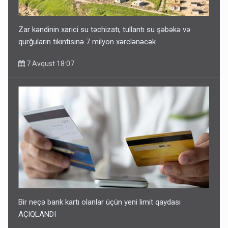
Zar kəndinin xarici su təchizatı, tullantı su şəbəkə və
qurğuların tikintisinə 7 milyon xərclənəcək
7 Avqust 18:07
Bir neçə bank kartı olanlar üçün yeni limit qaydası
AÇIQLANDI