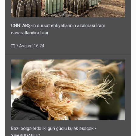
CNN: ABŞ-ın sursat ehtiyatlarının azalması İranı
cəsarətləndirə bilər
7 Avqust 16:24
Bəzi bölgələrdə iki gün güclü külək əsəcək -
XƏBƏRDARLIQ