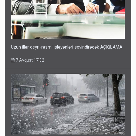
Uzun illər qeyri-rəsmi işləyənləri sevindirəcək AÇIQLAMA
7 Avqust 17:32