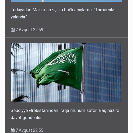
Türkiyədən Məkkə sazişi ilə bağlı açıqlama: “Tamamilə
yalandır”
7 Avqust 22:59
Səudiyyə Ərəbistanından İraqa mühüm səfər: Baş nazirə
dəvət göndərildi
7 Avqust 22:55