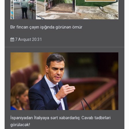
Bir fincan çayın işığında görünən ömür
7 Avqust 20:31
İspaniyadan İtaliyaya sərt xəbərdarlıq: Cavab tədbirləri
görüləcək!