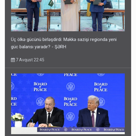
Üç ölkə gücünü birləşdirdi: Məkkə sazişi regionda yeni
güc balansı yaradır? - ŞƏRH
7 Avqust 22:45