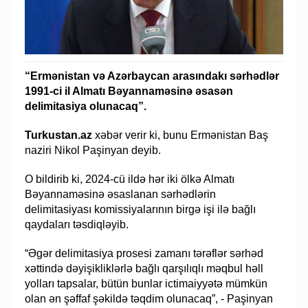
“Ermənistan və Azərbaycan arasındakı sərhədlər
1991-ci il Almatı Bəyannaməsinə əsasən
delimitasiya olunacaq”.
Turkustan.az
xəbər verir ki, bunu Ermənistan Baş
naziri Nikol Paşinyan deyib.
O bildirib ki, 2024-cü ildə hər iki ölkə Almatı
Bəyannaməsinə əsaslanan sərhədlərin
delimitasiyası komissiyalarının birgə işi ilə bağlı
qaydaları təsdiqləyib.
“Əgər delimitasiya prosesi zamanı tərəflər sərhəd
xəttində dəyişikliklərlə bağlı qarşılıqlı məqbul həll
yolları tapsalar, bütün bunlar ictimaiyyətə mümkün
olan ən şəffaf şəkildə təqdim olunacaq”, - Paşinyan