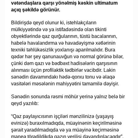
vətəndaşlara qarşı yönəlmiş kəskin ultimatum
açıq şəkildə görünür.
Bildirişdə qeyd olunur ki, istehlakçıların
mülkiyyətində və ya istifadəsində olan tikinti
obyektlərində qaz qurğularının, tüstü bacalarının,
habelə havalandırma və havadəyişmə xətlərinin
texniki təhlükəsizlik yoxlanışı aparılmalıdır. Bura
qədər hər şey qanunauvğun və normal görünə bilər,
çünki dəm qazı və bədbəxt hadisələrin qarşısının
alınması üçün profilaktik tədbirlər vacibdir. Lakin
sənədin davamındakı hədə-qorxu tonu və əlaqə
vasitələri məsələnin mahiyyətini tamamilə dəyişir.
Sənədin sonunda rəsmi möhür yerinə yalnız belə bir
qeyd yazılıb:
“Qaz paylayıcısının işçiləri mənzilinizə (yaşayış
evinizə) buraxılmadıqda, müayinənin keçirilməsinə
şərait yaradılmadıqda və ya müayinə keçirməsinə
maneə törədildikdə qazın verilişi dayandırılacaqdır”.