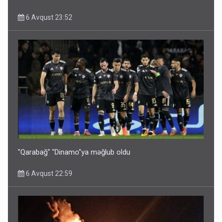
6 Avqust 23:52
Ərdoğana sui-qəsd planının iştirakçısı detalları açıqladı
5 Avqust 16:56
"Qarabağ" "Dinamo"ya məğlub oldu
6 Avqust 22:59