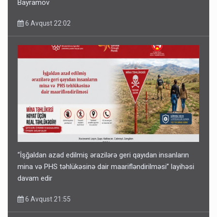
Bayramov
6 Avqust 22:02
“İşğaldan azad edilmiş ərazilərə geri qayıdan insanların
mina və PHS təhlükəsinə dair maarifləndirilməsi” layihəsi
davam edir
6 Avqust 21:55