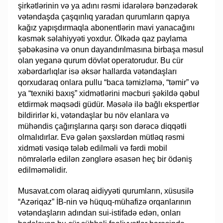
şirkətlərinin və ya adını rəsmi idarələrə bənzədərək
vətəndaşda çaşqınlıq yaradan qurumların qapıya
kağız yapışdırmaqla abonentlərin mavi yanacağını
kəsmək səlahiyyəti yoxdur. Ölkədə qaz paylama
şəbəkəsinə və onun dayandırılmasına birbaşa məsul
olan yeganə qurum dövlət operatorudur. Bu cür
xəbərdarlıqlar isə əksər hallarda vətəndaşları
qorxudaraq onlara pullu “baca təmizləmə, “təmir” və
ya “texniki baxış” xidmətlərini məcburi şəkildə qəbul
etdirmək məqsədi güdür. Məsələ ilə bağlı ekspertlər
bildirirlər ki, vətəndaşlar bu növ elanlara və
mühəndis çağırışlarına qarşı son dərəcə diqqətli
olmalıdırlar. Evə gələn şəxslərdən mütləq rəsmi
xidməti vəsiqə tələb edilməli və fərdi mobil
nömrələrlə edilən zənglərə əsasən heç bir ödəniş
edilməməlidir.
Musavat.com olaraq aidiyyəti qurumların, xüsusilə
“Azəriqaz” İB-nin və hüquq-mühafizə orqanlarının
vətəndaşların adından sui-istifadə edən, onları