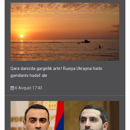
Qara dənizdə gərginlik artır! Rusiya Ukrayna hərbi
gəmilərini hədəf alır
6 Avqust 17:43