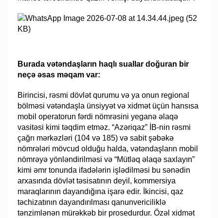
Burada vətəndaşların haqlı suallar doğuran bir
neçə əsas məqam var:
Birincisi, rəsmi dövlət qurumu və ya onun regional
bölməsi vətəndaşla ünsiyyət və xidmət üçün hansısa
mobil operatorun fərdi nömrəsini yeganə əlaqə
vasitəsi kimi təqdim etməz. “Azəriqaz” İB-nin rəsmi
çağrı mərkəzləri (104 və 185) və sabit şəbəkə
nömrələri mövcud olduğu halda, vətəndaşların mobil
nömrəyə yönləndirilməsi və “Mütləq əlaqə saxlayın”
kimi əmr tonunda ifadələrin işlədilməsi bu sənədin
arxasında dövlət təsisatının deyil, kommersiya
maraqlarının dayandığına işarə edir. İkincisi, qaz
təchizatının dayandırılması qanunvericiliklə
tənzimlənən mürəkkəb bir prosedurdur. Özəl xidmət