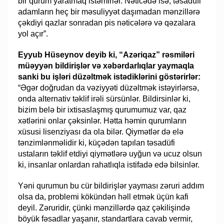
bir qurum yaratmaq istəmirlər. Nəticədə isə, təsadüfi
adamların heç bir məsuliyyət daşımadan mənzillərə
çəkdiyi qazlar sonradan pis nəticələrə və qəzalara
yol açır”.
Eyyub Hüseynov deyib ki, “Azəriqaz” rəsmiləri
müəyyən bildirişlər və xəbərdarlıqlar yaymaqla
sanki bu işləri düzəltmək istədiklərini göstərirlər:
“Əgər doğrudan da vəziyyəti düzəltmək istəyirlərsə,
onda alternativ təklif irəli sürsünlər. Bildirsinlər ki,
bizim belə bir ixtisaslaşmış qurumumuz var, qaz
xətlərini onlar çəksinlər. Hətta həmin qurumların
xüsusi lisenziyası da ola bilər. Qiymətlər də elə
tənzimlənməlidir ki, küçədən tapılan təsadüfi
ustaların təklif etdiyi qiymətlərə uyğun və ucuz olsun
ki, insanlar onlardan rahatlıqla istifadə edə bilsinlər.
Yəni qurumun bu cür bildirişlər yayması zəruri addım
olsa da, problemi kökündən həll etmək üçün kafi
deyil. Zəruridir, çünki mənzillərdə qaz çəkilişində
böyük fəsadlar yaşanır, standartlara cavab vermir,