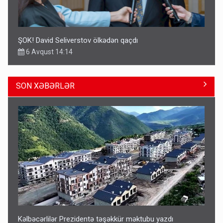
ŞOK! David Seliverstov ölkədən qaçdı
6 Avqust 14:14
SON XƏBƏRLƏR
Bu ölkələrə şəxsiyyət vəsiqəsi ilə gedə biləcəksiniz -
SİYAHI
6 Avqust 10:53
Kəlbəcərlilər Prezidentə təşəkkür məktubu yazdı