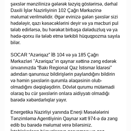
şəxslər mənzilinizə gələrək təzyiq göstərirsə, dərhal
Daxili İşlər Nazirliyinin 102 Çağrı Mərkəzinə
məlumat verilməlidir. Əgər evinizə gələn şəxslər sizi
hədələyir, qazı kəsəcəklərini deyir və ya məcburi pul
tələb edirlərsə, bu hərəkət birbaşa dələduzluq və ya
hədə-qorxu ilə tələb etmə tərkibli hüquqpozma sayıla
bilər.
SOCAR “Azəriqaz” İB 104 və ya 185 Çağrı
Mərkəzləri "Azəriqaz"ın qaynar xəttinə zəng edərək
ünvanınızda “Bakı Regional Qaz İstismar İdarəsi”
adından qanunsuz bildirişlərin paylandığını bildirin
və həmin şəxslərin qurumla əlaqəsinin olub-
olmadığını dəqiqləşdirin. Dövlət qurumu mütəmadi
olaraq bu cür şəxslərin onlara aidiyyatı olmadığı
barədə xəbərdarlıqlar yayır.
Energetika Nazirliyi yanında Enerji Məsələlərini
Tənzimləmə Agentliyinin Qaynar xətt 974-ə də zəng
edib bu barədə məlumat verə bilərsiniz.