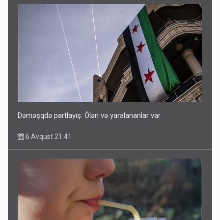
Dəməşqdə partlayış: Ölən və yaralananlar var
6 Avqust 21:41