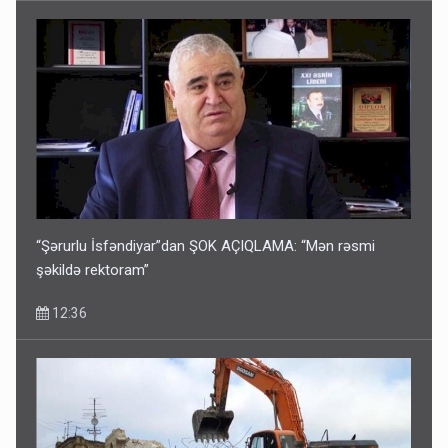
“Şərurlu İsfəndiyar”dan ŞOK AÇIQLAMA: “Mən rəsmi
şəkildə rektoram”
12:36