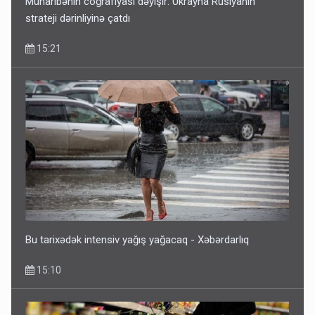
Müharibənin coğrafiyası dəyişir: Ukrayna Rusiyanın
strateji dərinliyinə çatdı
15:21
Bu tarixədək intensiv yağış yağacaq - Xəbərdarlıq
15:10