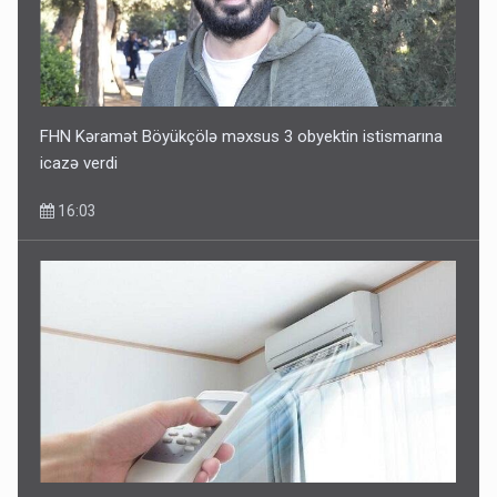
FHN Kəramət Böyükçölə məxsus 3 obyektin istismarına
icazə verdi
16:03