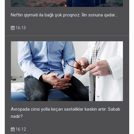
Neftin qiyməti ilə bağlı şok proqnoz: İlin sonuna qədər...
16:13
Avropada cinsi yolla keçən xəstəliklər kəskin artır: Səbəb
nədir?
16:12