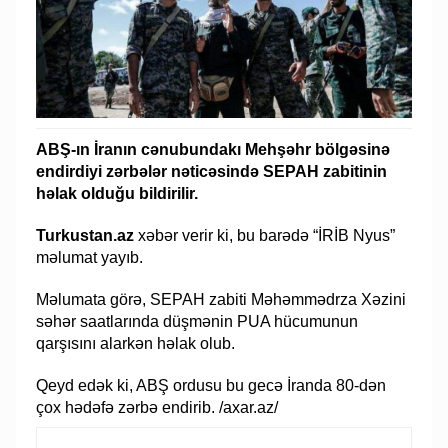
ABŞ-ın İranın cənubundakı Mehşəhr bölgəsinə
endirdiyi zərbələr nəticəsində SEPAH zabitinin
həlak olduğu bildirilir.
Turkustan.az
xəbər verir ki, bu barədə “İRİB Nyus”
məlumat yayıb.
Məlumata görə, SEPAH zabiti Məhəmmədrza Xəzini
səhər saatlarında düşmənin PUA hücumunun
qarşısını alarkən həlak olub.
Qeyd edək ki, ABŞ ordusu bu gecə İranda 80-dən
çox hədəfə zərbə endirib. /axar.az/