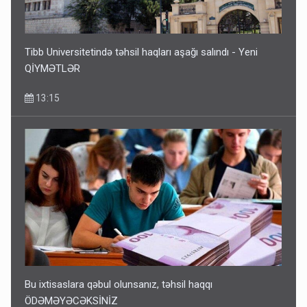
Tibb Universitetində təhsil haqları aşağı salındı - Yeni
QİYMƏTLƏR
13:15
Bu ixtisaslara qəbul olunsanız, təhsil haqqı
ÖDƏMƏYƏCƏKSİNİZ