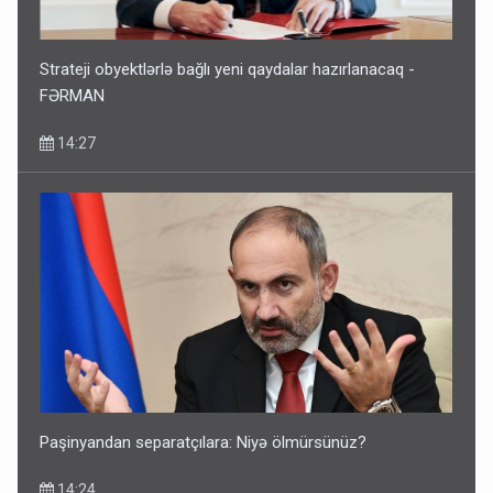
Strateji obyektlərlə bağlı yeni qaydalar hazırlanacaq -
FƏRMAN
14:27
Paşinyandan separatçılara: Niyə ölmürsünüz?
14:24