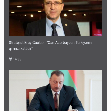
Stratejist Eray Güclüər: "Can Azərbaycan Türkiyənin
qırmızı xəttidir"
14:38