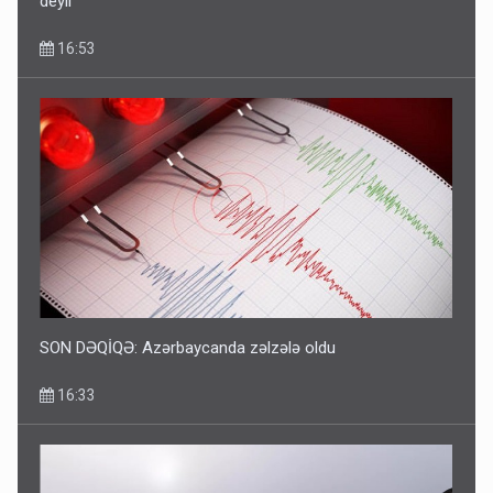
deyil”
16:53
Bakıdakı “yəhudi”nin qurbanları - Sensasion adlar
10:13
SON DƏQİQƏ: Azərbaycanda zəlzələ oldu
16:33