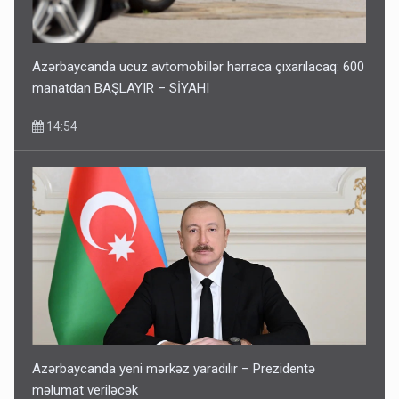
Azərbaycanda ucuz avtomobillər hərraca çıxarılacaq: 600
manatdan BAŞLAYIR – SİYAHI
14:54
Azərbaycanda yeni mərkəz yaradılır – Prezidentə
məlumat veriləcək