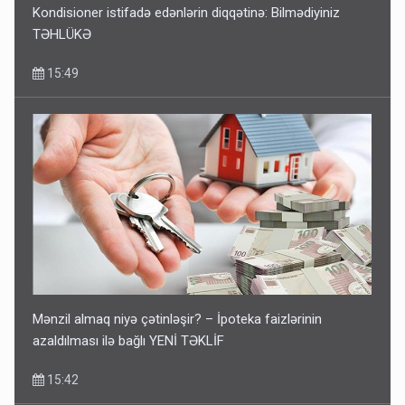
Kondisioner istifadə edənlərin diqqətinə: Bilmədiyiniz
TƏHLÜKƏ
15:49
Mənzil almaq niyə çətinləşir? – İpoteka faizlərinin
azaldılması ilə bağlı YENİ TƏKLİF
15:42