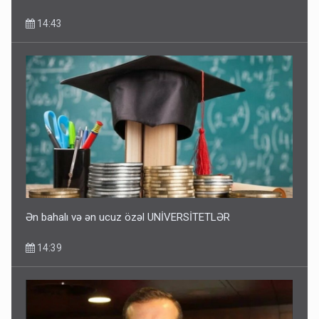
14:43
Ən bahalı və ən ucuz özəl UNİVERSİTETLƏR
14:39