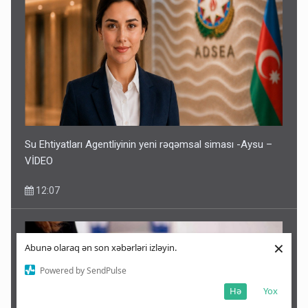
Su Ehtiyatları Agentliyinin yeni rəqəmsal siması -Aysu –
VİDEO
12:07
×
Abunə olaraq ən son xəbərləri izləyin.
Powered by SendPulse
Hə
Yox