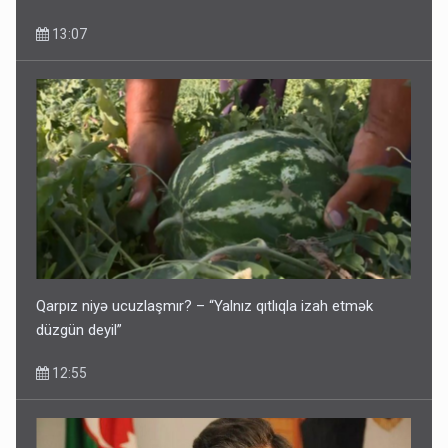
13:07
Qarpız niyə ucuzlaşmır? – “Yalnız qıtlıqla izah etmək
düzgün deyil”
12:55