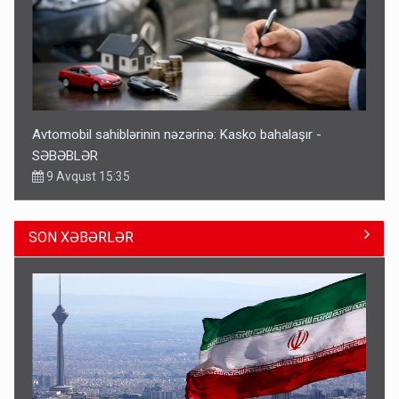
Avtomobil sahiblərinin nəzərinə: Kasko bahalaşır -
SƏBƏBLƏR
9 Avqust 15:35
SON XƏBƏRLƏR