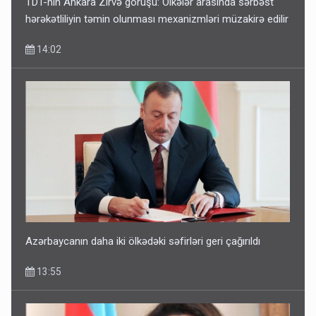
TDT-nin Ankara Zirvə görüşü: Ölkələr arasında sərbəst
hərəkətliliyin təmin olunması mexanizmləri müzakirə edilir
14:02
Azərbaycanın daha iki ölkədəki səfirləri geri çağırıldı
13:55