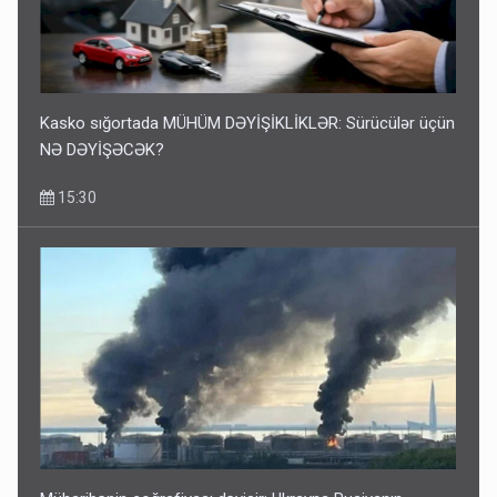
Kasko sığortada MÜHÜM DƏYİŞİKLİKLƏR: Sürücülər üçün
NƏ DƏYİŞƏCƏK?
15:30