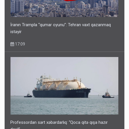
Bu şəxslərin müavinəti LƏĞV EDİLƏCƏK
11:46
İranın Trampla “qumar oyunu”: Tehran vaxt qazanmaq
istəyir
17:09
Corab satdığı deyilən qazi ilə bağlı - Daha bir açıqlama
11:40
Professordan sərt xəbərdarlıq: “Qoca qitə qışa hazır