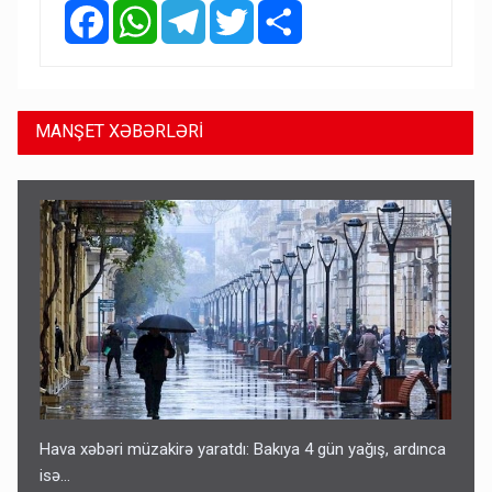
Facebook
WhatsApp
Telegram
Twitter
Share
MANŞET XƏBƏRLƏRİ
Hava xəbəri müzakirə yaratdı: Bakıya 4 gün yağış, ardınca
isə…