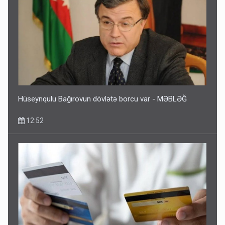
Hüseynqulu Bağırovun dövlətə borcu var - MƏBLƏĞ
12:52