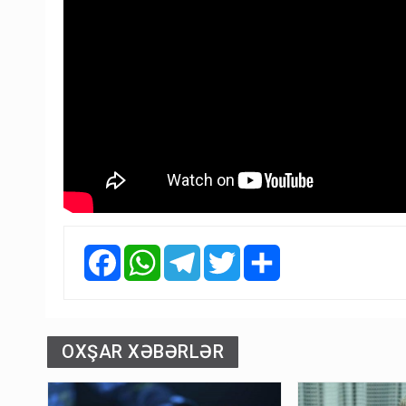
Facebook
WhatsApp
Telegram
Twitter
Share
OXŞAR XƏBƏRLƏR