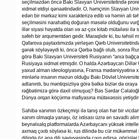
seçilməzdən öncə Bakı Slavyan Universitetində prore
xidmət etdiyi qənaətindədir. O, həmçinin Slavyan Univ
edən bir mərkəz kimi xarakterizə edib və həmin ali təh
seçilməsini narahatlıq doğuran məsələ olduğunu vur
illər siyasi həyatda olan və az-çox kitab mütailəsi ilə 
səfeh bir arqumentdən gedir. Maraqlıdır ki, bu təhs
Qafarova paytaxtımızda yerləşən Qərb Universitetində
gərək söyləyəydi ki, öncə Qərbə bağlı olub, sonra R
görə Bakı Slavyan Universiteti Rusiyanın “arxa bağça
Rusiyaya xidmət etmişdir. O halda Azərbaycan Dillər 
yaxud alman ideologiyasına, Fransa mədəniyyətinə 
minlərlə insanın məzun olduğu Bakı Dövlət Universitet
adlanırdı, bu məntiqsizliyə görə bəlkə bizlər də oraya
rəğbətimizə görə daxil olmuşuq? Bəs Sərdar Cəlaloğl
Dünya orqan köçürmə mafiyasına mütəxəssis yetişdi
Sahibə xanımın özkeçmişi ilə tanış olan hər bir vicdanlı
xanım olmaqla yanaşı, öz ixtisası üzrə ən savadlı ali
beynəlxalq platformalarda Azərbaycanı yüksək intellektu
axmaq çıxıb söyləsə ki, rus dilində bu cür mükəmməl 
dilində öz ana dili səviyyəsində çıxış edirsə, görüşlər k