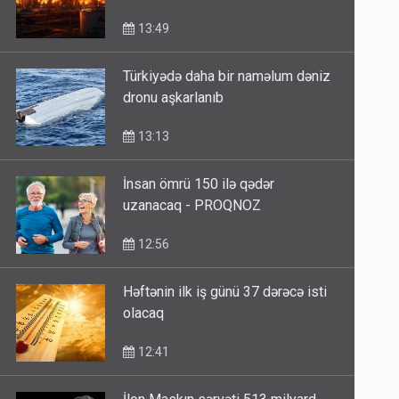
13:49
Türkiyədə daha bir naməlum dəniz
dronu aşkarlanıb
13:13
İnsan ömrü 150 ilə qədər
uzanacaq - PROQNOZ
12:56
Həftənin ilk iş günü 37 dərəcə isti
olacaq
12:41
İlon Maskın sərvəti 513 milyard