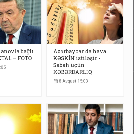
anovla bağlı
Azərbaycanda hava
TAL – FOTO
KƏSKİN istiləşir -
Sabah üçün
:05
XƏBƏRDARLIQ
8 Avqust 15:03