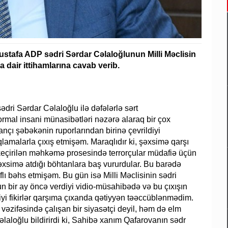
Mustafa ADP sədri Sərdar Cəlaloğlunun Milli Məclisin
dair ittihamlarına cavab verib.
ədri Sərdar Cəlaloğlu ilə dəfələrlə sərt
rmal insani münasibətləri nəzərə alaraq bir çox
nçı şəbəkənin ruporlarından birinə çevrildiyi
lamalarla çıxış etmişəm. Maraqlıdır ki, şəxsimə qarşı
lı keçirilən məhkəmə prosesində terrorçular müdafiə üçün
xsimə atdığı böhtanlara baş vururdular. Bu barədə
aflı bəhs etmişəm. Bu gün isə Milli Məclisinin sədri
bir ay öncə verdiyi vidio-müsahibədə və bu çıxışın
iyi fikirlər qarşıma çıxanda qətiyyən təəccüblənmədim.
 vəzifəsində çalışan bir siyasətçi deyil, həm də elm
əlaloğlu bildirirdi ki, Sahibə xanım Qafarovanın sədr