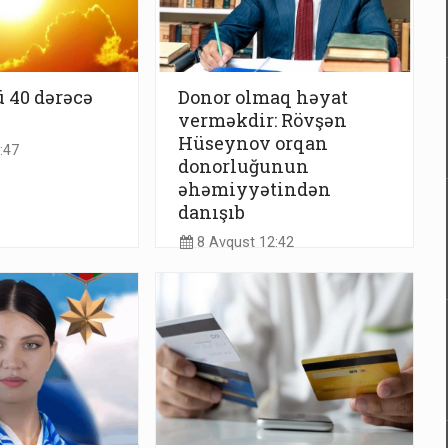
 40 dərəcə
Donor olmaq həyat
verməkdir: Rövşən
Hüseynov orqan
:47
donorluğunun
əhəmiyyətindən
danışıb
8 Avqust 12:42