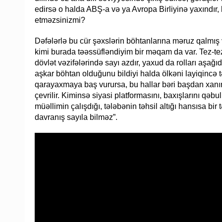
edirsə o halda ABŞ-a və ya Avropa Birliyinə yaxındır,
etməzsinizmi?
Dəfələrlə bu cür şəxslərin böhtanlarına məruz qalmış v
kimi burada təəssüfləndiyim bir məqam da var. Tez-tez
dövlət vəzifələrində sayı azdır, yaxud da rolları aşağ
aşkar böhtan olduğunu bildiyi halda ölkəni layiqincə t
qarayaxmaya baş vurursa, bu hallar bəri başdan xanıml
çevrilir. Kiminsə siyasi platformasını, baxışlarını qə
müəllimin çalışdığı, tələbənin təhsil altığı hansısa bi
davranış sayıla bilməz”.