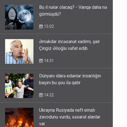
Bu il nələr olacaq? - Vanqa daha nə
görmüşdü?
15:02
Əməkdar incəsənət xadimi, şair
Çingiz Əlioğlu vəfat edib
14:31
Dünyanı idarə edənlər insanlığın
başını bu şou ilə qatır
14:22
Ukrayna Rusiyada neft emalı
zavodunu vurdu, xəsarət alanlar
var