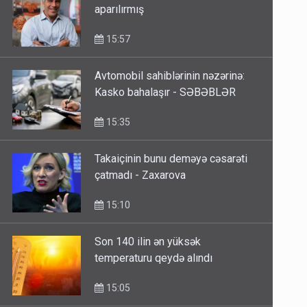
15:57
Avtomobil sahiblərinin nəzərinə:
Kasko bahalaşır - SƏBƏBLƏR
15:35
Takaiçinin bunu deməyə cəsarəti
çatmadı - Zaxarova
15:10
Son 140 ilin ən yüksək
temperaturu qeydə alındı
15:05