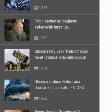
10:56
Putin sərhədləri bağlayır:
səfərbərlik hazırlığı...
10:50
Ukrayna heç vaxt “Patriot” üçün
raket istehsal edə bilməyəcək
10:31
Ukrayna ordusu Belqoroda
dronlarla hücum etdi - VİDEO
10:26
Bəşər Əsədin “Hörümçəy”i