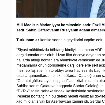
Milli Məclisin Mədəniyyət komitəsinin sədri Fazil 
sədri Sahib Qafarovanın Rusiyanın adamı olmasına 
Turkustan.az
komitə sədrinin qeydlərini təqdim edir:
“Siyasi mühitimizdə böhtançı kimliyi ilə tanınan ADP s
qarşıdurmalarımız olub. Uzun illər öncəyə dayanan no
hallarda atdığı böhtanlara əhəmiyyət verməsəm də, İra
məqamlarda onun görüşlərinə qarşı dəfələrlə sərt açıq
məzhəb faşistlərinin törətdiyi terror hadisəsi ilə bağ
əsas arqumentlərdən biri kimi Sərdar Cəlaloğlunun şə
“Cəhalət gülləsi, aydınlıq çiləsi” adlı kitabımda da ətr
Sahibə xanım Qafarova haqqında Sərdar Cəlaloğlunun 
“TikTok” sosial şəbəkəsindəki kəsintisində səsləndird
Peşəkar böhtançının bu dəfəki hədəfi yalnız ali dövlət
xadimi olan ziyalı bir Azərbaycan xanımı idi. Sərdar C