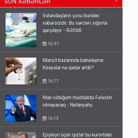
15:35
Vətəndaşların çoxu bundan
xəbərsizdir: Bu xərcləri sığorta
Dünyanı idarə edənlər insanlığın
qarşılayır - RƏSMİ
başını bu şou ilə qatır
14:22
16:37
Mənzil bazarında bahalaşma:
Fırıldaqçıların yeni silahı: Süni
Kirayələr nə qədər artıb?
intellekt - Bunları etməzdən əvvəl
diqqətli olun
16:17
10:56
Mən olduğum müddətdə Fələstin
olmayacaq - Netanyahu
16:13
Epşteyn üçün qızlar bu kurortdan
aparılırmış