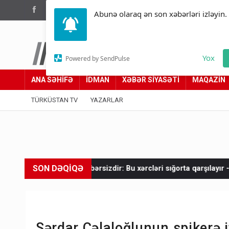
(012) 449 94 05
Abunə olaraq ən son xəbərləri izləyin.
Türküstan.az
Yox
Powered by SendPulse
Adımız yolumuzdur
ANA SƏHİFƏ
İDMAN
XƏBƏR SİYASƏTİ
MAQAZİN
TÜRKÜSTAN TV
YAZARLAR
SON DƏQİQƏ
n xəbərsizdir: Bu xərcləri sığorta qarşılayır - RƏSMİ
Mənzil 
Sərdar Cəlaloğlunun spikerə 