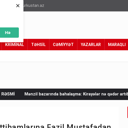
×
info@turkustan.az
Hə
KRİMİNAL
TƏHSİL
CƏMİYYƏT
YAZARLAR
MARAQLI
bazarında bahalaşma: Kirayələr nə qədər artıb?
Mən olduğum 
ittihamlarına Fazil Mustafadan