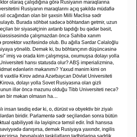
ktor olaraq çalışdığına görə Rusiyanın maraqlarına
ersitetini Rusiyanın maraqlarını açıq şəkildə müdafiə
sil ocağından olan bir şəxsin Milli Məclisə sədr
ğulayıb. Burada söhbət sadəcə böhtandan getmir, uzun
seçilən bir siyasətçinin axtarıb tapdığı bu qədər bəsit,
il müəssisəsində çalışmazdan öncə Sahibə xanım
 prorektor vəzifəsində olub. Bu ağılla Sərdar Cəlaloğlu
usiyaya yönəlib. Demək ki, bu böhtançının düşüncəsinə
sı” imiş və orada kim çalışmışsa, oxumuşsa dolayı yolla
Universiteti hansı statusda olur? ABŞ imperializminə,
xidmət edənlərin məkanımı? Yaxud mənim kimi on
i vaxtilə Kirov adına Azərbaycan Dövlət Universiteti
 Kirova, dolayı yolla Sovet Rusiyasına olan gizli
unun illər öncə məzunu olduğu Tibb Universiteti necə?
rən bir məkan olmasın ha…
 insan təsdiq edər ki, o, dürüst və obyektiv bir ziyalı
mlərdən biridir. Parlamentə sədr seçiləndən sonra bütün
al qabiliyyəti ilə layiqincə təmsil edir. İndi hansısa
səviyyədə danışırsa, demək Rusiyaya yaxındır, ingilis
eçirirsə, beynəlxalq təşkilatların tədbirlərinə sədrlik