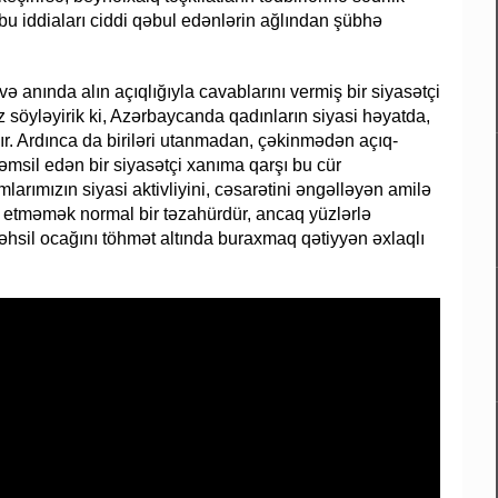
 bu iddiaları ciddi qəbul edənlərin ağlından şübhə
ə anında alın açıqlığıyla cavablarını vermiş bir siyasətçi
 söyləyirik ki, Azərbaycanda qadınların siyasi həyatda,
ıdır. Ardınca da biriləri utanmadan, çəkinmədən açıq-
əmsil edən bir siyasətçi xanıma qarşı bu cür
arımızın siyasi aktivliyini, cəsarətini əngəlləyən amilə
bul etməmək normal bir təzahürdür, ancaq yüzlərlə
r təhsil ocağını töhmət altında buraxmaq qətiyyən əxlaqlı