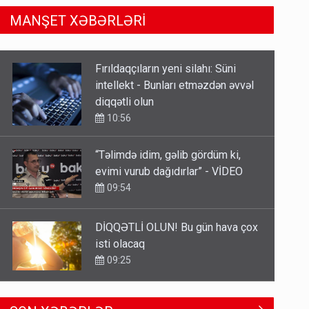
MANŞET XƏBƏRLƏRİ
“Təlimdə idim, gəlib gördüm ki,
evimi vurub dağıdırlar” - VİDEO
09:54
DİQQƏTLİ OLUN! Bu gün hava çox
isti olacaq
09:25
Azərbaycan bundan hər il 3
milyard dollar qazanacaq
8 Avqust 23:33
Avtomobil sahiblərinin nəzərinə:
SON XƏBƏRLƏR
Kasko bahalaşır - SƏBƏBLƏR