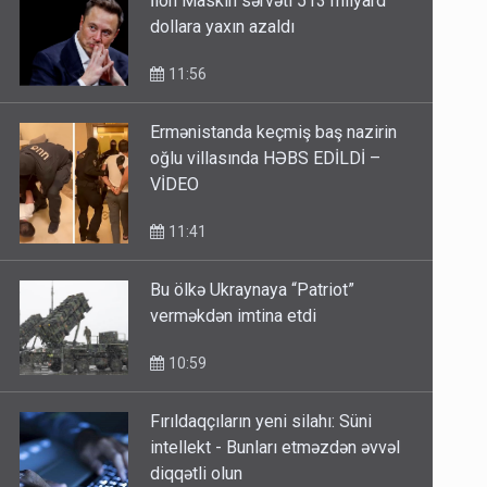
dollara yaxın azaldı
11:56
Ermənistanda keçmiş baş nazirin
oğlu villasında HƏBS EDİLDİ –
VİDEO
11:41
Bu ölkə Ukraynaya “Patriot”
verməkdən imtina etdi
10:59
Fırıldaqçıların yeni silahı: Süni
intellekt - Bunları etməzdən əvvəl
diqqətli olun