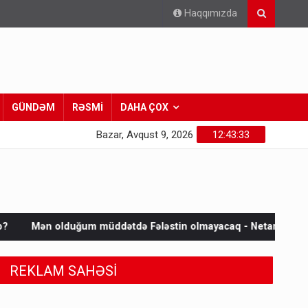
Haqqımızda
GÜNDƏM
RƏSMİ
DAHA ÇOX
Bazar, Avqust 9, 2026
12:43:34
müddətdə Fələstin olmayacaq - Netanyahu
Epşteyn üçün qız
REKLAM SAHƏSİ