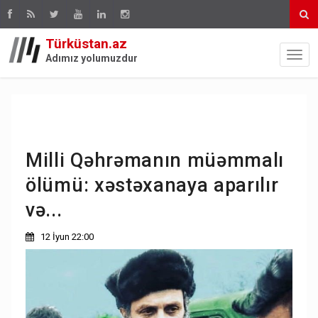
Türküstan.az
Adımız yolumuzdur
Milli Qəhrəmanın müəmmalı
ölümü: xəstəxanaya aparılır
və...
12 İyun 22:00