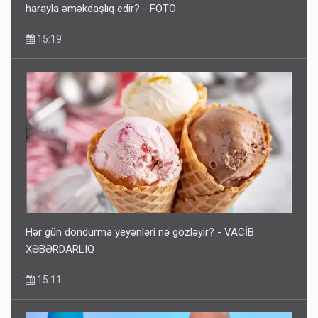
harayla əməkdaşlıq edir? - FOTO
15:19
Hər gün dondurma yeyənləri nə gözləyir? - VACİB
XƏBƏRDARLIQ
15:11