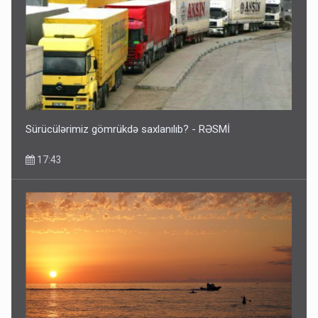
Sürücülərimiz gömrükdə saxlanılıb? - RƏSMİ
17:43