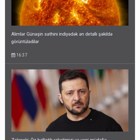
Alimlər Günəşin səthini indiyədək ən detallı şəkildə
görüntülədilər
16:37