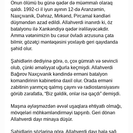
Onun ölümü bu günə qədər də müəmmalı olaraq
qaldı. 1992-ci il iyun ayının 12-də Aranzəmin,
Naxçıvanik, Dəhraz, Mirkənd, Pircamal kəndləri
düşməndən azad edildi. Allahverdi inanırdı ki, öz
batalyonu ilə Xankəndiyə qədər irəliləyəcəkdir.
Amma vətənimizin bu cəsur övladı arzusuna çata
bilmir, gözətçi məntəqəsini yoxlayıb geri qayıdanda
şəhid olur.
Şahidlərin dediyinə görə, o, çox gümrah və sevincli
olub, çünki əməliyyat uğurla keçmişdi. Allahverdi
Bağırov Naxçıvanik kəndində erməni batalyon
komandirinin kabinetinə daxil olur. Orada erməni
zabitinin yarımçıq qalmış çayını və radiostansiyasını
görüb zarafatla, “Biz gəldik, onlar isə qaçdı” demişdi.
Maşına əyləşməzdən əvvəl uşaqlara ehtiyatlı olmağı,
mövqeləri möhkəmləndirməyi tapşırıb. Geri dönən
Allahverdi dayı minaya düşür.
Şahidlərin sözlərinə görə, Allahverdi dayı hələ sağ