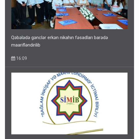
Qəbələdə gənclər erkən nikahın fəsadları barədə
maarifləndirilib
16:09