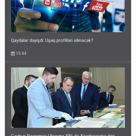
Qaydalar dəyişdi: Uşaq profilləri silinəcək?
15:44