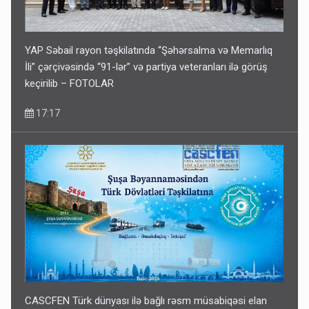
YAP Səbail rayon təşkilatında “Şəhərsalma və Memarlıq
İli” çərçivəsində “91-lər” və partiya veteranları ilə görüş
keçirilib – FOTOLAR
17:17
CASCFEN Türk dünyası ilə bağlı rəsm müsabiqəsi elan