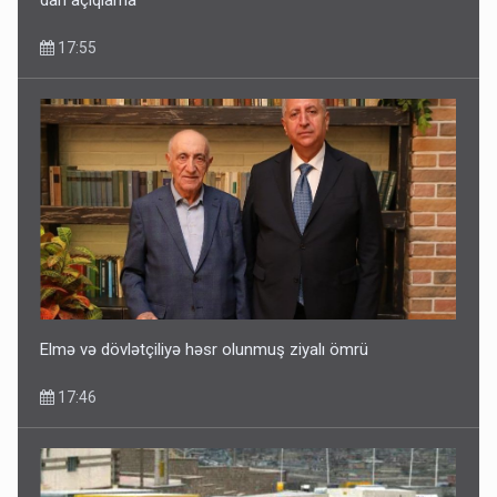
dan açıqlama
17:55
Ərdoğana sui-qəsd planının iştirakçısı detalları açıqladı
5 Avqust 16:56
Elmə və dövlətçiliyə həsr olunmuş ziyalı ömrü
17:46