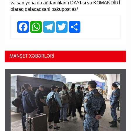
və sən yenə də ağdamlıların DAYI-sı və KOMANDİRİ
olaraq qalacaqsan! bakupost.az/
Facebook
WhatsApp
Telegram
Twitter
Share
MANŞET XƏBƏRLƏRİ