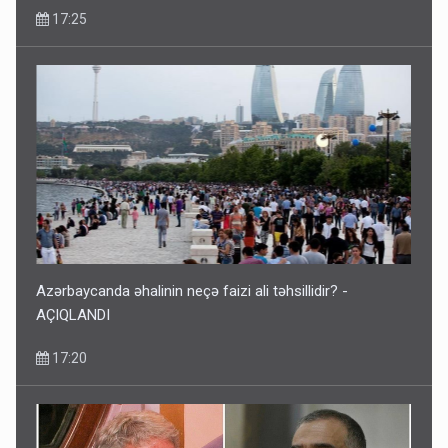
17:25
Azərbaycanda əhalinin neçə faizi ali təhsillidir? -
AÇIQLANDI
17:20