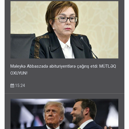
Məleykə Abbaszadə abituriyentlərə çağırış etdi: MÜTLƏQ
OXUYUN!
15:24