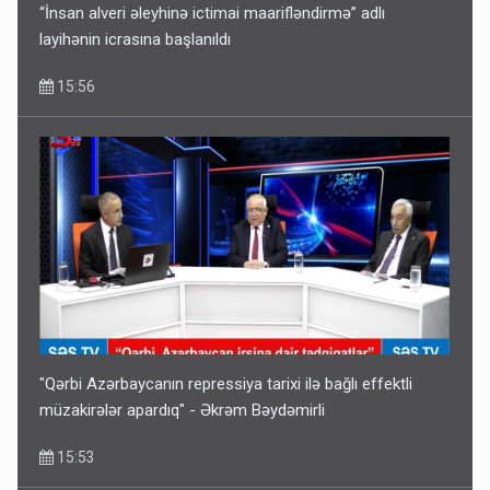
“İnsan alveri əleyhinə ictimai maarifləndirmə” adlı
layihənin icrasına başlanıldı
15:56
"Qərbi Azərbaycanın repressiya tarixi ilə bağlı effektli
müzakirələr apardıq" - Əkrəm Bəydəmirli
15:53