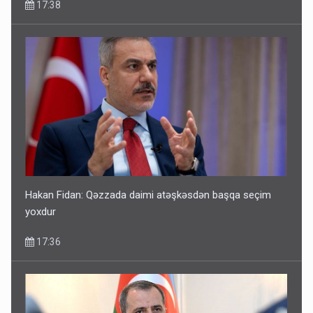
17:38
Hakan Fidan: Qəzzada daimi atəşkəsdən başqa seçim
yoxdur
17:36