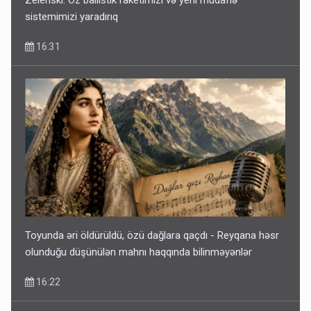
Zelenski: Öz ballistik raketimizi və yeni müdafiə
sistemimizi yaradırıq
16:31
Toyunda əri öldürüldü, özü dağlara qaçdı - Reyqana həsr
olunduğu düşünülən mahnı haqqında bilinməyənlər
16:22