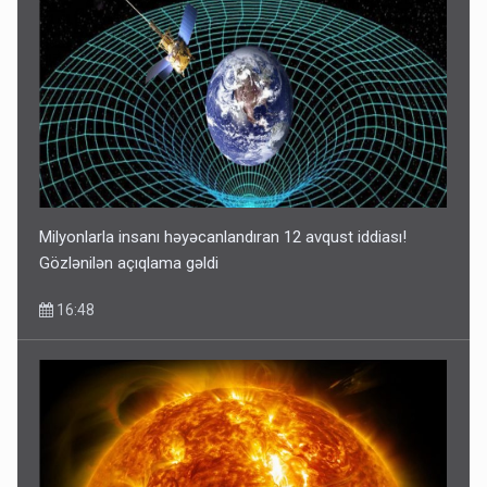
Milyonlarla insanı həyəcanlandıran 12 avqust iddiası!
Gözlənilən açıqlama gəldi
16:48