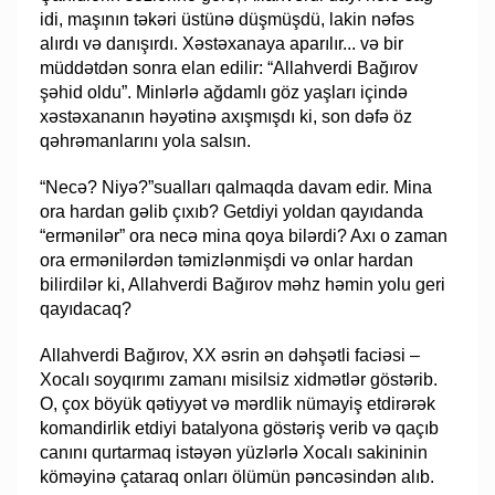
idi, maşının təkəri üstünə düşmüşdü, lakin nəfəs
alırdı və danışırdı. Xəstəxanaya aparılır... və bir
müddətdən sonra elan edilir: “Allahverdi Bağırov
şəhid oldu”. Minlərlə ağdamlı göz yaşları içində
xəstəxananın həyətinə axışmışdı ki, son dəfə öz
qəhrəmanlarını yola salsın.
“Necə? Niyə?”sualları qalmaqda davam edir. Mina
ora hardan gəlib çıxıb? Getdiyi yoldan qayıdanda
“ermənilər” ora necə mina qoya bilərdi? Axı o zaman
ora ermənilərdən təmizlənmişdi və onlar hardan
bilirdilər ki, Allahverdi Bağırov məhz həmin yolu geri
qayıdacaq?
Allahverdi Bağırov, XX əsrin ən dəhşətli faciəsi –
Xocalı soyqırımı zamanı misilsiz xidmətlər göstərib.
O, çox böyük qətiyyət və mərdlik nümayiş etdirərək
komandirlik etdiyi batalyona göstəriş verib və qaçıb
canını qurtarmaq istəyən yüzlərlə Xocalı sakininin
köməyinə çataraq onları ölümün pəncəsindən alıb.