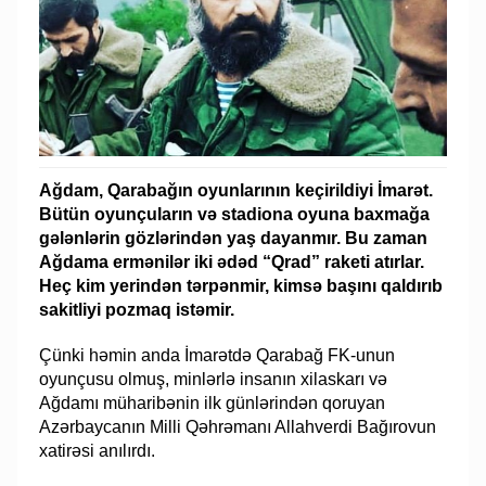
Ağdam, Qarabağın oyunlarının keçirildiyi İmarət.
Bütün oyunçuların və stadiona oyuna baxmağa
gələnlərin gözlərindən yaş dayanmır. Bu zaman
Ağdama ermənilər iki ədəd “Qrad” raketi atırlar.
Heç kim yerindən tərpənmir, kimsə başını qaldırıb
sakitliyi pozmaq istəmir.
Çünki həmin anda İmarətdə Qarabağ FK-unun
oyunçusu olmuş, minlərlə insanın xilaskarı və
Ağdamı müharibənin ilk günlərindən qoruyan
Azərbaycanın Milli Qəhrəmanı Allahverdi Bağırovun
xatirəsi anılırdı.