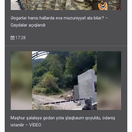
Əsgərlər hansı hallarda evə məzuniyyət ala bilər? –
Qaydalar açıqlandı
17:28
Məşhur şəlaləyə gedən yola şlaqbaum qoyuldu, ödəniş
istənilir – VİDEO