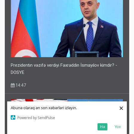
Prezidentin vəzifə verdiyi Fəxrəddin İsmayılov kimdir? -
DOSYE
14:47
×
Abunə olaraq ən son xəbərləri izləyin.
Powered by SendPulse
Hə
Yox