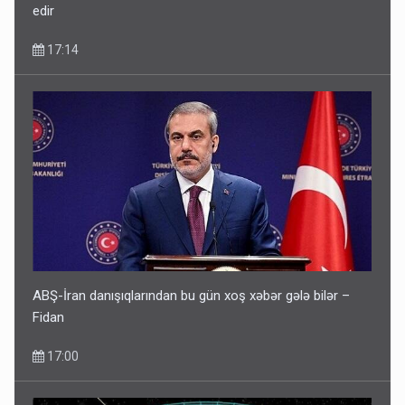
edir
17:14
ABŞ-İran danışıqlarından bu gün xoş xəbər gələ bilər –
Fidan
17:00