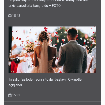
Ceyhun Bayramov Ukrayna XİN-də Azərbaycana dair
arxiv sənədlərlə tanış oldu – FOTO
15:43
İki aylıq fasilədən sonra toylar başlayır: Qiymətlər
açıqlandı
15:33