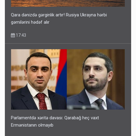
Qara dənizdə gərginlik artır! Rusiya Ukrayna hərbi
gəmilərini hədəf alır
17:43
Parlamentdə xəritə davası: Qarabağ heç vaxt
Ermənistanın olmayıb