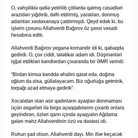
O, vəhşiliklə qətlə yetirilib çöllərdə qalmış cəsədləri
ərazidən yığdırıb, dəfn etdirmiş, yaralıları, donmuş
adamları xəstəxanaya çatdırmışdı. Qeyd edək ki, bu
işlərin çoxunu Allahverdi Bağırov öz şəxsi vəsaiti
hesabına edib.
Allahverdi Bağırov yeganə komandir idi ki, qabaqda
gedirdi. O, çox ciddi, tələbkar adam idi. Düşmənləri
işğal etdikləri kəndlərdən çıxaranda bir ƏMR verirdi:
“Birdən kimsə kənddə əhalini qarət edə, doğma
oğlum da olsa, güllələyəcəm. Biz oğurluğa getmirik,
torpağı azad etməyə gedirik”.
Xocalıdan olan əsir qadınların ayaqları donmaması
üçün əsgərləri ilə birgə ayaqqabılarını çıxarıb onlara
geyindirən, özləri qarın içində ayaqyalın Ağdama
gələn məhz Allahverdinin özü və dəstəsi idi.
Ruhun şad olsun, Allahverdi dayı. Min illər keçəcək