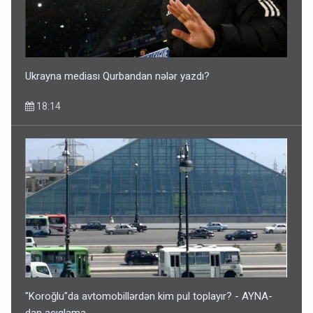
ŞOK! David Seliverstov ölkədən qaçdı
14:14
Ukrayna mediası Qurbandan nələr yazdı?
18:14
Bu ölkələrə şəxsiyyət vəsiqəsi ilə gedə biləcəksiniz -
SİYAHI
10:53
"Koroğlu"da avtomobillərdən kim pul toplayır? - AYNA-