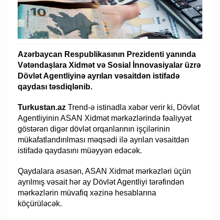
Azərbaycan Respublikasının Prezidenti yanında
Vətəndaşlara Xidmət və Sosial İnnovasiyalar üzrə
Dövlət Agentliyinə ayrılan vəsaitdən istifadə
qaydası təsdiqlənib.
Turkustan.az
Trend-ə istinadla xəbər verir ki, Dövlət
Agentliyinin ASAN Xidmət mərkəzlərində fəaliyyət
göstərən digər dövlət orqanlarının işçilərinin
mükafatlandırılması məqsədi ilə ayrılan vəsaitdən
istifadə qaydasını müəyyən edəcək.
Qaydalara əsasən, ASAN Xidmət mərkəzləri üçün
ayrılmış vəsait hər ay Dövlət Agentliyi tərəfindən
mərkəzlərin müvafiq xəzinə hesablarına
köçürüləcək.