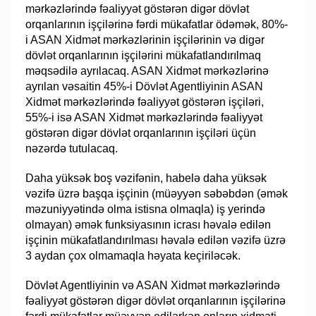
mərkəzlərində fəaliyyət göstərən digər dövlət
orqanlarının işçilərinə fərdi mükafatlar ödəmək, 80%-
i ASAN Xidmət mərkəzlərinin işçilərinin və digər
dövlət orqanlarının işçilərini mükafatlandırılmaq
məqsədilə ayrılacaq. ASAN Xidmət mərkəzlərinə
ayrılan vəsaitin 45%-i Dövlət Agentliyinin ASAN
Xidmət mərkəzlərində fəaliyyət göstərən işçiləri,
55%-i isə ASAN Xidmət mərkəzlərində fəaliyyət
göstərən digər dövlət orqanlarının işçiləri üçün
nəzərdə tutulacaq.
Daha yüksək boş vəzifənin, habelə daha yüksək
vəzifə üzrə başqa işçinin (müəyyən səbəbdən (əmək
məzuniyyətində olma istisna olmaqla) iş yerində
olmayan) əmək funksiyasının icrası həvalə edilən
işçinin mükafatlandırılması həvalə edilən vəzifə üzrə
3 aydan çox olmamaqla həyata keçiriləcək.
Dövlət Agentliyinin və ASAN Xidmət mərkəzlərində
fəaliyyət göstərən digər dövlət orqanlarının işçilərinə