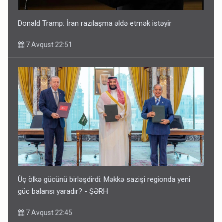
Donald Tramp: İran razılaşma əldə etmək istəyir
7 Avqust 22:51
Üç ölkə gücünü birləşdirdi: Məkkə sazişi regionda yeni
güc balansı yaradır? - ŞƏRH
7 Avqust 22:45