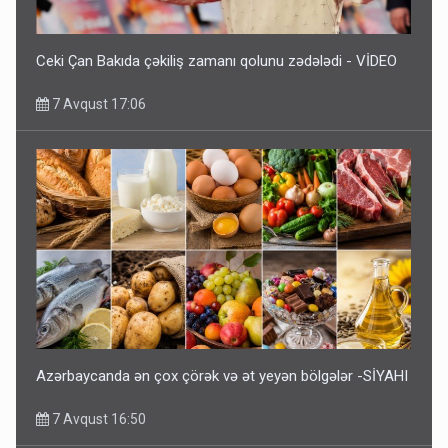
Ceki Çan Bakıda çəkiliş zamanı qolunu zədələdi - VİDEO
7 Avqust 17:06
Azərbaycanda ən çox çörək və ət yeyən bölgələr -SİYAHI
7 Avqust 16:50