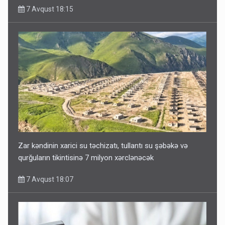
7 Avqust 18:15
Zar kəndinin xarici su təchizatı, tullantı su şəbəkə və
qurğuların tikintisinə 7 milyon xərclənəcək
7 Avqust 18:07