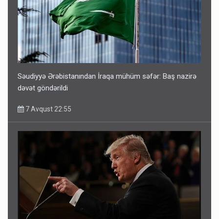
Səudiyyə Ərəbistanından İraqa mühüm səfər: Baş nazirə
dəvət göndərildi
7 Avqust 22:55