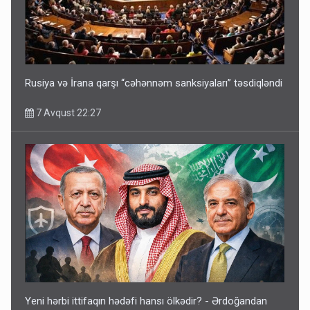
Rusiya və İrana qarşı “cəhənnəm sanksiyaları” təsdiqləndi
7 Avqust 22:27
Yeni hərbi ittifaqın hədəfi hansı ölkədir? - Ərdoğandan