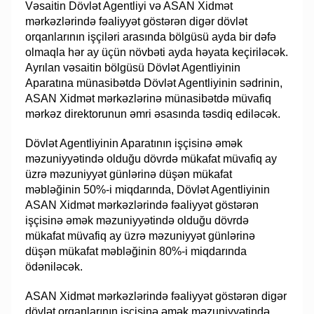
Vəsaitin Dövlət Agentliyi və ASAN Xidmət
mərkəzlərində fəaliyyət göstərən digər dövlət
orqanlarının işçiləri arasında bölgüsü ayda bir dəfə
olmaqla hər ay üçün növbəti ayda həyata keçiriləcək.
Ayrılan vəsaitin bölgüsü Dövlət Agentliyinin
Aparatına münasibətdə Dövlət Agentliyinin sədrinin,
ASAN Xidmət mərkəzlərinə münasibətdə müvafiq
mərkəz direktorunun əmri əsasında təsdiq ediləcək.
Dövlət Agentliyinin Aparatının işçisinə əmək
məzuniyyətində olduğu dövrdə mükafat müvafiq ay
üzrə məzuniyyət günlərinə düşən mükafat
məbləğinin 50%-i miqdarında, Dövlət Agentliyinin
ASAN Xidmət mərkəzlərində fəaliyyət göstərən
işçisinə əmək məzuniyyətində olduğu dövrdə
mükafat müvafiq ay üzrə məzuniyyət günlərinə
düşən mükafat məbləğinin 80%-i miqdarında
ödəniləcək.
ASAN Xidmət mərkəzlərində fəaliyyət göstərən digər
dövlət orqanlarının işçisinə əmək məzuniyyətində