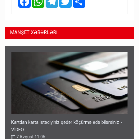
MANŞET XƏBƏRLƏRİ
Kartdan karta istədiyiniz qədər köçürmə edə bilərsiniz -
VİDEO
7 Avqust 11:06