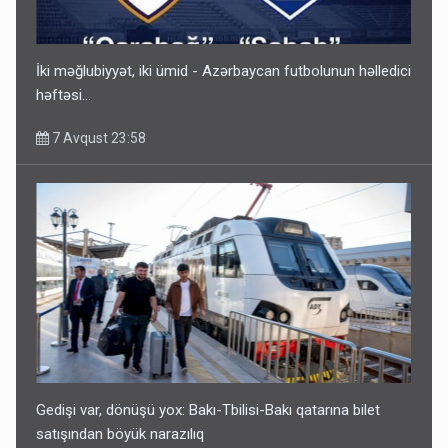
Gedişi var, dönüşü yox: Bakı-Tbilisi-Bakı qatarına bilet
satışından böyük narazılıq
7 Avqust 23:17
İki məğlubiyyət, iki ümid - Azərbaycan futbolunun həlledici
həftəsi...
7 Avqust 23:58
Geri çağırılan səfir Abel Məhərrəmovun oğludur - DOSYE
7 Avqust 14:07
Gedişi var, dönüşü yox: Bakı-Tbilisi-Bakı qatarına bilet
satışından böyük narazılıq