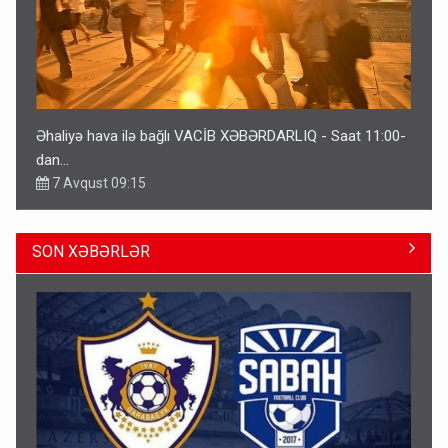
Əhaliyə hava ilə bağlı VACİB XƏBƏRDARLIQ - Saat 11:00-
dan…
7 Avqust 09:15
SON XƏBƏRLƏR