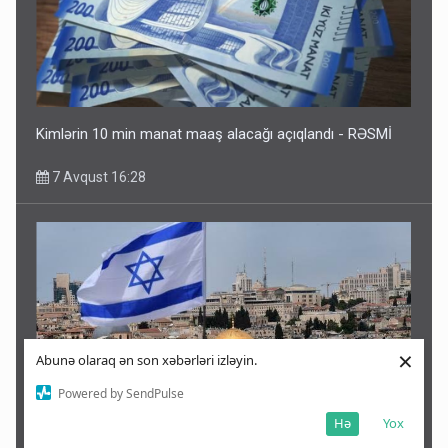
Kimlərin 10 min manat maaş alacağı açıqlandı - RƏSMİ
7 Avqust 16:28
×
Abunə olaraq ən son xəbərləri izləyin.
Powered by SendPulse
Hə
Yox