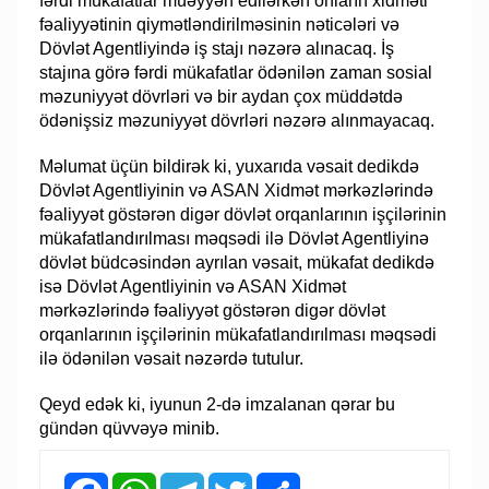
fərdi mükafatlar müəyyən edilərkən onların xidməti
fəaliyyətinin qiymətləndirilməsinin nəticələri və
Dövlət Agentliyində iş stajı nəzərə alınacaq. İş
stajına görə fərdi mükafatlar ödənilən zaman sosial
məzuniyyət dövrləri və bir aydan çox müddətdə
ödənişsiz məzuniyyət dövrləri nəzərə alınmayacaq.
Məlumat üçün bildirək ki, yuxarıda vəsait dedikdə
Dövlət Agentliyinin və ASAN Xidmət mərkəzlərində
fəaliyyət göstərən digər dövlət orqanlarının işçilərinin
mükafatlandırılması məqsədi ilə Dövlət Agentliyinə
dövlət büdcəsindən ayrılan vəsait, mükafat dedikdə
isə Dövlət Agentliyinin və ASAN Xidmət
mərkəzlərində fəaliyyət göstərən digər dövlət
orqanlarının işçilərinin mükafatlandırılması məqsədi
ilə ödənilən vəsait nəzərdə tutulur.
Qeyd edək ki, iyunun 2-də imzalanan qərar bu
gündən qüvvəyə minib.
Facebook
WhatsApp
Telegram
Twitter
Share