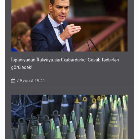
İspaniyadan İtaliyaya sərt xəbərdarlıq: Cavab tədbirləri
görüləcək!
7 Avqust 19:41