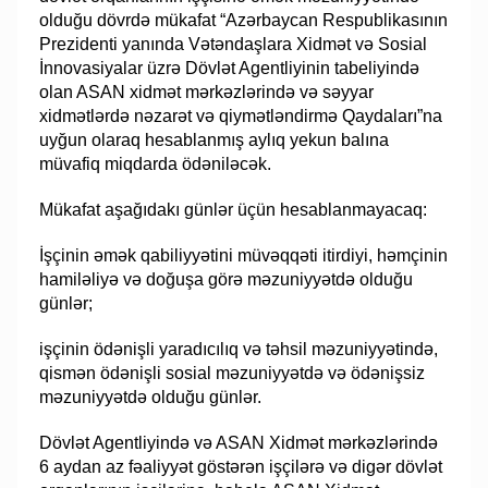
olduğu dövrdə mükafat “Azərbaycan Respublikasının
Prezidenti yanında Vətəndaşlara Xidmət və Sosial
İnnovasiyalar üzrə Dövlət Agentliyinin tabeliyində
olan ASAN xidmət mərkəzlərində və səyyar
xidmətlərdə nəzarət və qiymətləndirmə Qaydaları”na
uyğun olaraq hesablanmış aylıq yekun balına
müvafiq miqdarda ödəniləcək.
Mükafat aşağıdakı günlər üçün hesablanmayacaq:
İşçinin əmək qabiliyyətini müvəqqəti itirdiyi, həmçinin
hamiləliyə və doğuşa görə məzuniyyətdə olduğu
günlər;
işçinin ödənişli yaradıcılıq və təhsil məzuniyyətində,
qismən ödənişli sosial məzuniyyətdə və ödənişsiz
məzuniyyətdə olduğu günlər.
Dövlət Agentliyində və ASAN Xidmət mərkəzlərində
6 aydan az fəaliyyət göstərən işçilərə və digər dövlət