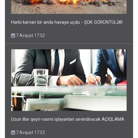
Hərbi karvan bir anda havaya uçdu - ŞOK GÖRÜNTÜLƏR
7 Avqust 17:52
Uzun illər qeyri-rəsmi işləyənləri sevindirəcək AÇIQLAMA
7 Avqust 17:32