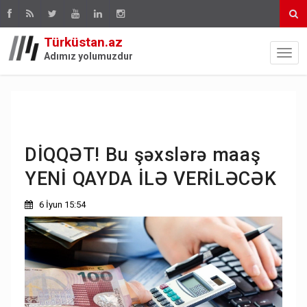
Türküstan.az
Adımız yolumuzdur
DİQQƏT! Bu şəxslərə maaş
YENİ QAYDA İLƏ VERİLƏCƏK
6 İyun 15:54