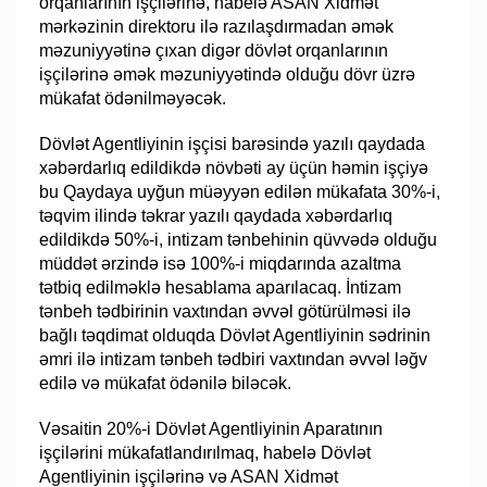
orqanlarının işçilərinə, habelə ASAN Xidmət
mərkəzinin direktoru ilə razılaşdırmadan əmək
məzuniyyətinə çıxan digər dövlət orqanlarının
işçilərinə əmək məzuniyyətində olduğu dövr üzrə
mükafat ödənilməyəcək.
Dövlət Agentliyinin işçisi barəsində yazılı qaydada
xəbərdarlıq edildikdə növbəti ay üçün həmin işçiyə
bu Qaydaya uyğun müəyyən edilən mükafata 30%-i,
təqvim ilində təkrar yazılı qaydada xəbərdarlıq
edildikdə 50%-i, intizam tənbehinin qüvvədə olduğu
müddət ərzində isə 100%-i miqdarında azaltma
tətbiq edilməklə hesablama aparılacaq. İntizam
tənbeh tədbirinin vaxtından əvvəl götürülməsi ilə
bağlı təqdimat olduqda Dövlət Agentliyinin sədrinin
əmri ilə intizam tənbeh tədbiri vaxtından əvvəl ləğv
edilə və mükafat ödənilə biləcək.
Vəsaitin 20%-i Dövlət Agentliyinin Aparatının
işçilərini mükafatlandırılmaq, habelə Dövlət
Agentliyinin işçilərinə və ASAN Xidmət