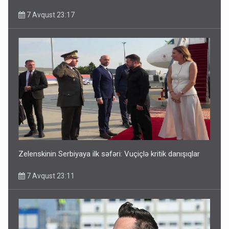
7 Avqust 23:17
Media və Yayım Şurasına əlavə hüquq və vəzifələr verilib
7 Avqust 13:24
Zelenskinin Serbiyaya ilk səfəri: Vuçiçlə kritik danışıqlar
7 Avqust 23:11