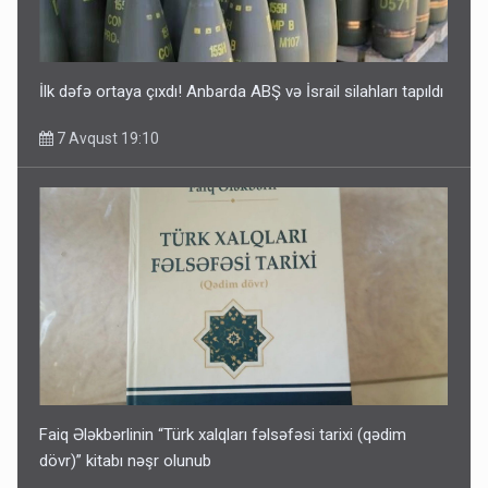
İlk dəfə ortaya çıxdı! Anbarda ABŞ və İsrail silahları tapıldı
7 Avqust 19:10
Faiq Ələkbərlinin “Türk xalqları fəlsəfəsi tarixi (qədim
dövr)” kitabı nəşr olunub