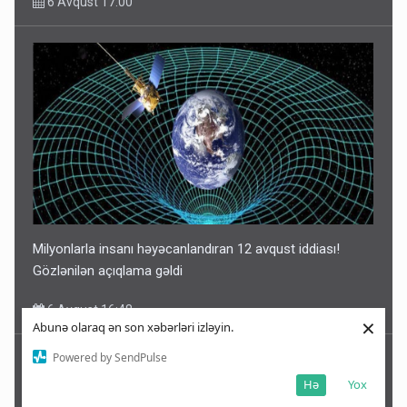
6 Avqust 17:00
Milyonlarla insanı həyəcanlandıran 12 avqust iddiası!
Gözlənilən açıqlama gəldi
6 Avqust 16:48
×
Abunə olaraq ən son xəbərləri izləyin.
Powered by SendPulse
Hə
Yox