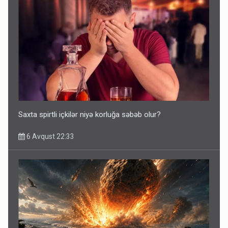
Saxta spirtli içkilər niyə korluğa səbəb olur?
6 Avqust 22:33