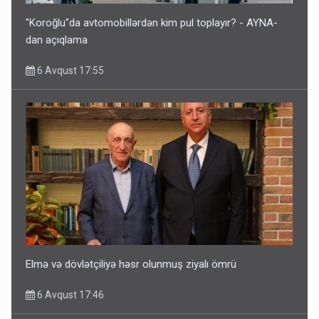
"Koroğlu"da avtomobillərdən kim pul toplayır? - AYNA-
dan açıqlama
6 Avqust 17:55
Elmə və dövlətçiliyə həsr olunmuş ziyalı ömrü
6 Avqust 17:46