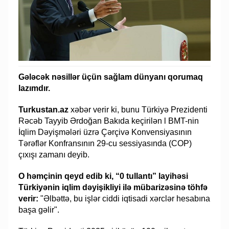
Gələcək nəsillər üçün sağlam dünyanı qorumaq
lazımdır.
Turkustan.az
xəbər verir ki, bunu Türkiyə Prezidenti
Rəcəb Tayyib Ərdoğan Bakıda keçirilən l BMT-nin
İqlim Dəyişmələri üzrə Çərçivə Konvensiyasının
Tərəflər Konfransının 29-cu sessiyasında (COP)
çıxışı zamanı deyib.
O həmçinin qeyd edib ki, “0 tullantı” layihəsi
Türkiyənin iqlim dəyişikliyi ilə mübarizəsinə töhfə
verir:
"Əlbəttə, bu işlər ciddi iqtisadi xərclər hesabına
başa gəlir".