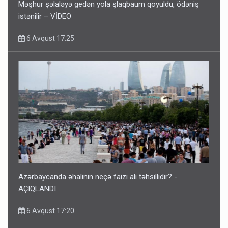
Məşhur şəlaləyə gedən yola şlaqbaum qoyuldu, ödəniş
istənilir – VİDEO
6 Avqust 17:25
Azərbaycanda əhalinin neçə faizi ali təhsillidir? -
AÇIQLANDI
6 Avqust 17:20