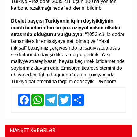
Türkiyə Prezidenti 2035-ci il üçün 100 milyon ton
karbonu azaltmağı hədəflədiklərini bildirib.
Dövlət başçısı Türkiyənin iqlim dəyişikliyinin
mənfi təsirlərindən ən çox əziyyət çəkən ölkələr
sırasında olduğunu vurğulayıb:
“2053-cü ilə qədər
tamamilə sıfır emissiyaya nail olmaq və “Yaşıl
inkişaf” baxışımız çərçivəsində iqtisadiyyatda əsas
sektorlarında dəyişikliklərə doğru gedirik. Yaşıl
maliyyə strategiyasını həyata keçirmək istiqamətində
səylərimiz davam edir. Emissiya ticarət sistemini də
ehtiva edən “İqlim haqqında” qanını çox yaxında
Türkiyə parlamentinə təqdim edəcəyik ”. /Report/
Facebook
WhatsApp
Telegram
Twitter
Share
MANŞET XƏBƏRLƏRİ