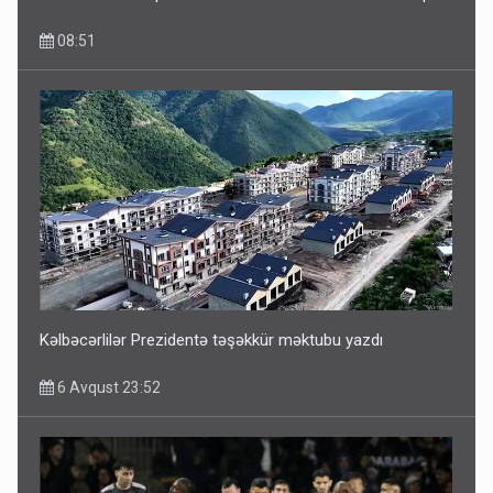
08:51
Kəlbəcərlilər Prezidentə təşəkkür məktubu yazdı
6 Avqust 23:52