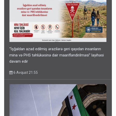
“İşğaldan azad edilmiş ərazilərə geri qayıdan insanların
mina və PHS təhlükəsinə dair maarifləndirilməsi” layihəsi
davam edir
6 Avqust 21:55