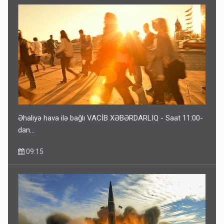
ŞOK! David Seliverstov ölkədən qaçdı
6 Avqust 14:14
Əhaliyə hava ilə bağlı VACİB XƏBƏRDARLIQ - Saat 11:00-
dan…
09:15
Bu ölkələrə şəxsiyyət vəsiqəsi ilə gedə biləcəksiniz -