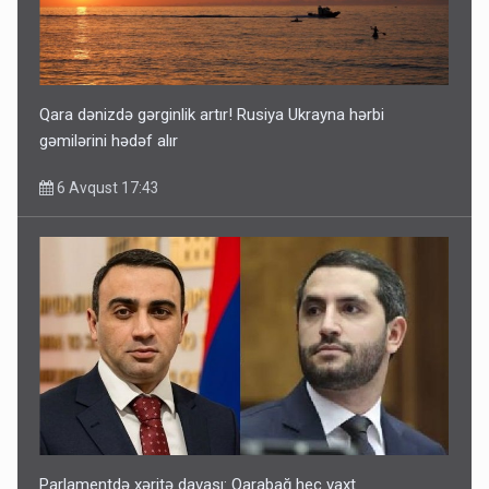
Qara dənizdə gərginlik artır! Rusiya Ukrayna hərbi
gəmilərini hədəf alır
6 Avqust 17:43
Parlamentdə xəritə davası: Qarabağ heç vaxt