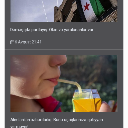
Dəməşqdə partlayış: Ölən və yaralananlar var
6 Avqust 21:41
Alimlərdən xəbərdarlıq: Bunu uşaqlarınıza qətiyyən
verməyin!