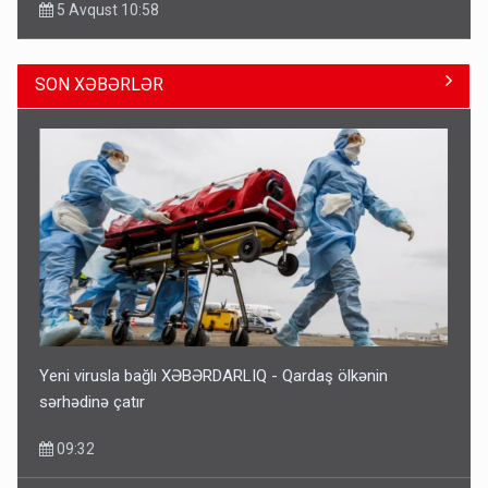
5 Avqust 10:58
SON XƏBƏRLƏR
Əhaliyə hava ilə bağlı VACİB XƏBƏRDARLIQ - Saat 11:00-
dan…
09:15
Yeni virusla bağlı XƏBƏRDARLIQ - Qardaş ölkənin
sərhədinə çatır
09:32