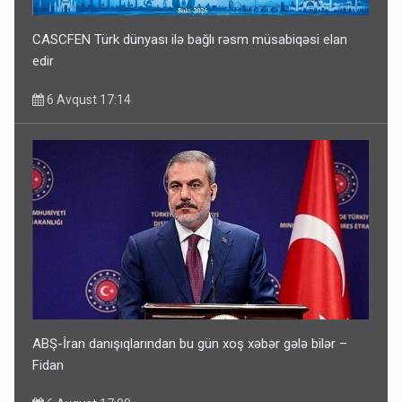
CASCFEN Türk dünyası ilə bağlı rəsm müsabiqəsi elan
edir
6 Avqust 17:14
ABŞ-İran danışıqlarından bu gün xoş xəbər gələ bilər –
Fidan