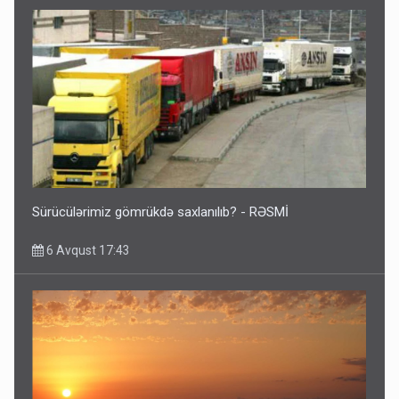
Sürücülərimiz gömrükdə saxlanılıb? - RƏSMİ
6 Avqust 17:43