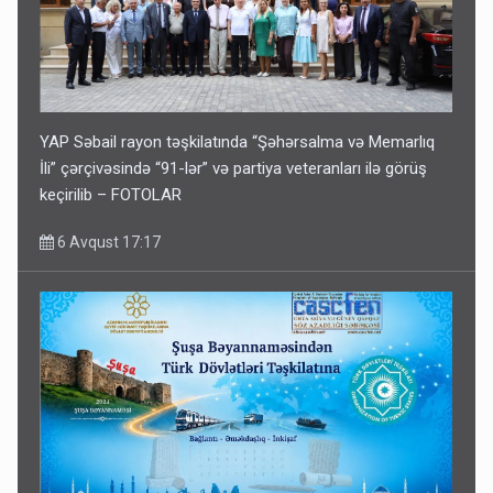
YAP Səbail rayon təşkilatında “Şəhərsalma və Memarlıq
İli” çərçivəsində “91-lər” və partiya veteranları ilə görüş
keçirilib – FOTOLAR
6 Avqust 17:17