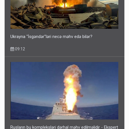
SİYAHI
6 Avqust 10:53
Ukrayna "İsgəndər"ləri necə məhv edə bilər?
09:12
Rusların bu kompleksləri dərhal məhv edilməlidir - Ekspert