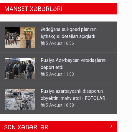
MANŞET XƏBƏRLƏRİ
Rusiya Azərbaycan vətədaşlarını
deport etdi
5 Avqust 11:53
Rusiya azərbaycanlı diasporun
obyektini məhv etdi - FOTOLAR
5 Avqust 10:58
Bu tarixdən HAVALAR DƏYİŞİR -
İSTİLƏR BİTİR
4 Avqust 22:04
ŞOK! David Seliverstov ölkədən
SON XƏBƏRLƏR
qaçdı