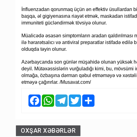
İnfluenzadan qorunmaq üçün ən effektiv üsullardan 
başqa, əl gigiyenasına riayət etmək, maskadan istif
immuniteti gücləndirmək tövsiyə olunur.
Müalicədə əsasən simptomların aradan qaldırılması m
ilə hərarətsalıcı və antiviral preparatlar istifadə edilə b
olduqda təyin olunur.
Azərbaycanda son günlər müşahidə olunan yüksək hərar
deyil. Mütəxəssislərin vurğuladığı kimi, bu, mövsümi i
olmağa, özbaşına dərman qəbul etməməyə və xəstəlik
etməyə çağırırlar. /Musavat.com/
Facebook
WhatsApp
Telegram
Twitter
Share
OXŞAR XƏBƏRLƏR