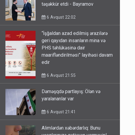
təşəkkür etdi - Bayramov
6 Avqust 22:02
“İşğaldan azad edilmiş ərazilərə
geri qayıdan insanların mina və
PHS təhlükəsinə dair
maarifləndirilməsi” layihəsi davam
edir
6 Avqust 21:55
Dəməşqdə partlayış: Ölən və
yaralananlar var
6 Avqust 21:41
Alimlərdən xəbərdarlıq: Bunu