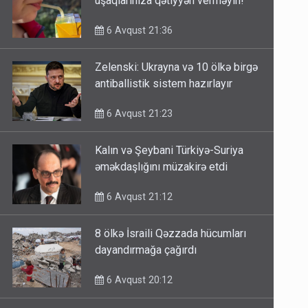
uşaqlarınıza qətiyyən verməyin!
6 Avqust 21:36
Zelenski: Ukrayna və 10 ölkə birgə
antiballistik sistem hazırlayır
6 Avqust 21:23
Kalın və Şeybani Türkiyə-Suriya
əməkdaşlığını müzakirə etdi
6 Avqust 21:12
8 ölkə İsraili Qəzzada hücumları
dayandırmağa çağırdı
6 Avqust 20:12