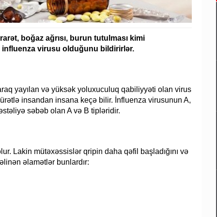
rət, boğaz ağrısı, burun tutulması kimi
nfluenza virusu olduğunu bildirirlər.
araq yayılan və yüksək yoluxuculuq qabiliyyəti olan virus
 sürətlə insandan insana keçə bilir. İnfluenza virusunun A,
stəliyə səbəb olan A və B tipləridir.
ur. Lakin mütəxəssislər qripin daha qəfil başladığını və
gəlinən əlamətlər bunlardır: