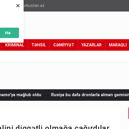
×
info@turkustan.az
Hə
KRİMİNAL
TƏHSİL
CƏMİYYƏT
YAZARLAR
MARAQLI
Rusiya bu dəfə dronlarla alman gəmisini vurdu
Avropada 
alini diqqətli olmağa çağırdılar