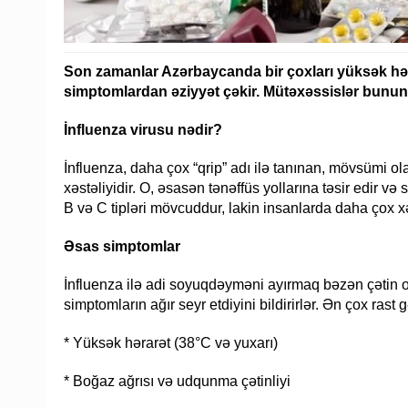
Son zamanlar Azərbaycanda bir çoxları yüksək həra
simptomlardan əziyyət çəkir. Mütəxəssislər bunun i
İnfluenza virusu nədir?
İnfluenza, daha çox “qrip” adı ilə tanınan, mövsümi ol
xəstəliyidir. O, əsasən tənəffüs yollarına təsir edir və
B və C tipləri mövcuddur, lakin insanlarda daha çox xə
Əsas simptomlar
İnfluenza ilə adi soyuqdəyməni ayırmaq bəzən çətin ol
simptomların ağır seyr etdiyini bildirirlər. Ən çox rast 
* Yüksək hərarət (38°C və yuxarı)
* Boğaz ağrısı və udqunma çətinliyi