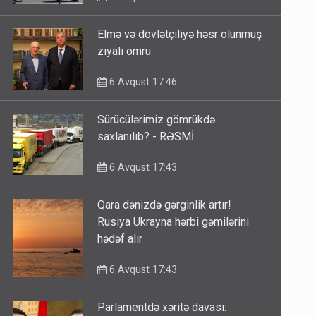
Elmə və dövlətçiliyə həsr olunmuş
ziyalı ömrü
6 Avqust 17:46
Sürücülərimiz gömrükdə
saxlanılıb? - RƏSMİ
6 Avqust 17:43
Qara dənizdə gərginlik artır!
Rusiya Ukrayna hərbi gəmilərini
hədəf alır
6 Avqust 17:43
Parlamentdə xəritə davası: