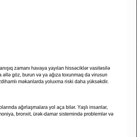
danışıq zamanı havaya yayılan hissəciklər vasitəsilə
 əllə göz, burun və ya ağıza toxunmaq da virusun
zdihamlı məkanlarda yoluxma riski daha yüksəkdir.
larında ağırlaşmalara yol aça bilər. Yaşlı insanlar,
vmoniya, bronxit, ürək-damar sistemində problemlər və