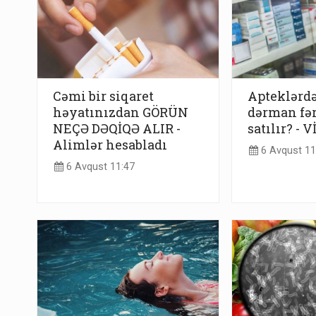
Cəmi bir siqaret
Apteklərdə
həyatınızdan GÖRÜN
dərman fə
NEÇƏ DƏQİQƏ ALIR -
satılır? - 
Alimlər hesabladı
6 Avqust 11
6 Avqust 11:47