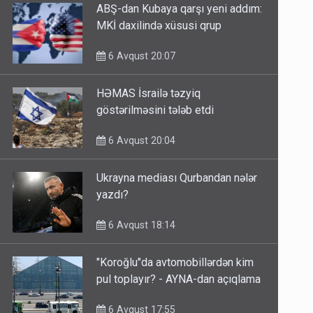
ABŞ-dan Kubaya qarşı yeni addım:
MKİ daxilində xüsusi qrup
6 Avqust 20:07
HƏMAS İsrailə təzyiq
göstərilməsini tələb etdi
6 Avqust 20:04
Ukrayna mediası Qurbandan nələr
yazdı?
6 Avqust 18:14
"Koroğlu"da avtomobillərdən kim
pul toplayır? - AYNA-dan açıqlama
6 Avqust 17:55