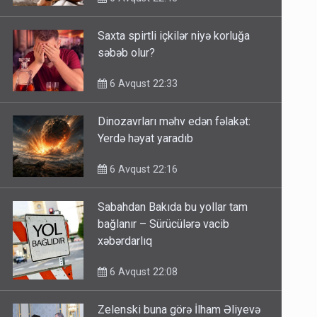
Saxta spirtli içkilər niyə korluğa
səbəb olur?
6 Avqust 22:33
Dinozavrları məhv edən fəlakət:
Yerdə həyat yaradıb
6 Avqust 22:16
Sabahdan Bakıda bu yollar tam
bağlanır – Sürücülərə vacib
xəbərdarlıq
6 Avqust 22:08
Zelenski buna görə İlham Əliyevə