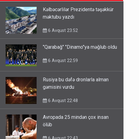
6 Avqust 14:14
Kəlbəcərlilər Prezidentə təşəkkür
məktubu yazdı
Bu ölkələrə şəxsiyyət vəsiqəsi ilə
gedə biləcəksiniz - SİYAHI
6 Avqust 23:52
6 Avqust 10:53
"Qarabağ" "Dinamo"ya məğlub oldu
Ərdoğana sui-qəsd planının
6 Avqust 22:59
iştirakçısı detalları açıqladı
5 Avqust 16:56
Rusiya bu dəfə dronlarla alman
gəmisini vurdu
6 Avqust 22:48
Avropada 25 mindən çox insan
ölüb
6 Avqust 22:43