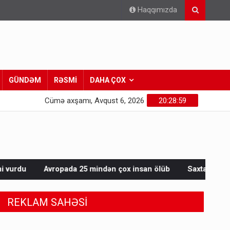
Haqqımızda
GÜNDƏM
RƏSMİ
DAHA ÇOX
Cümə axşamı, Avqust 6, 2026
20:29:01
25 mindən çox insan ölüb
Saxta spirtli içkilər niyə korluğa s
REKLAM SAHƏSİ