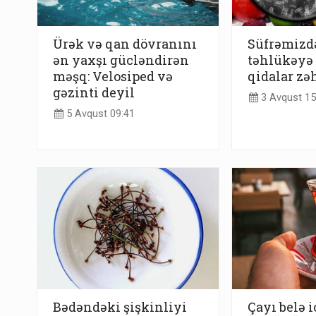
Ürək və qan dövranını
Süfrəmizdə
ən yaxşı gücləndirən
təhlükəyə 
məşq: Velosiped və
qidalar zə
gəzinti deyil
3 Avqust 15
5 Avqust 09:41
Bədəndəki şişkinliyi
Çayı belə 