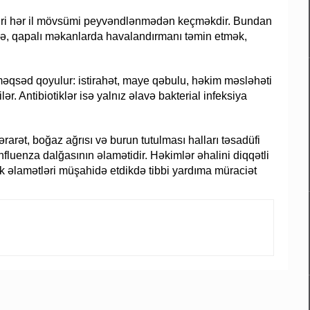
biri hər il mövsümi peyvəndlənmədən keçməkdir. Bundan
adə, qapalı məkanlarda havalandırmanı təmin etmək,
əqsəd qoyulur: istirahət, maye qəbulu, həkim məsləhəti
ilər. Antibiotiklər isə yalnız əlavə bakterial infeksiya
ət, boğaz ağrısı və burun tutulması halları təsadüfi
nfluenza dalğasının əlamətidir. Həkimlər əhalini diqqətli
 əlamətləri müşahidə etdikdə tibbi yardıma müraciət