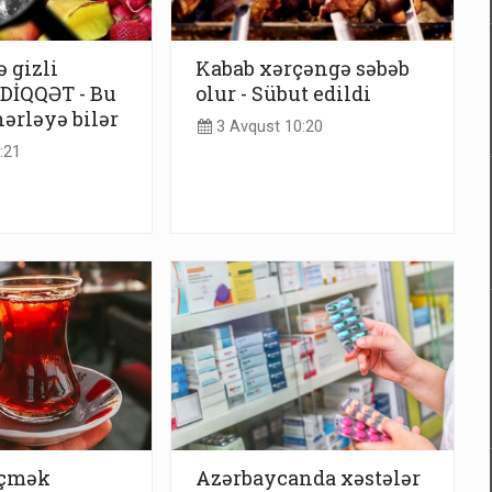
 gizli
Kabab xərçəngə səbəb
DİQQƏT - Bu
olur - Sübut edildi
hərləyə bilər
3 Avqust 10:20
:21
içmək
Azərbaycanda xəstələr