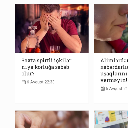
Saxta spirtli içkilər
Alimlərdə
niyə korluğa səbəb
xəbərdarlı
olur?
uşaqlarını
verməyin!
6 Avqust 22:33
6 Avqust 21