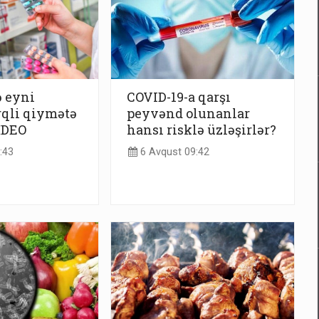
 eyni
COVID-19-a qarşı
rqli qiymətə
peyvənd olunanlar
VİDEO
hansı risklə üzləşirlər?
:43
6 Avqust 09:42