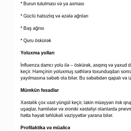
* Burun tutulması və ya axması
* Güclü halsızlıq və əzələ ağrıları
* Baş ağrısı
* Quru öskürək
Yoluxma yolları
İnfluenza damcı yolu ilə – öskürək, asqırıq və yaxud 
keçir. Həmçinin yoluxmuş səthlərə toxunduqdan sonra
yayılmasına səbəb ola bilər. Bu səbəbdən qapalı və i
Mümkün fəsadlar
Xəstəlik çox vaxt yüngül keçir, lakin müəyyən risk qrup
uşaqlar, hamilələr və xroniki xəstəliyi olanlarda pne
hətta həyati təhlükəli vəziyyətlər yarana bilər.
Profilaktika və müalicə