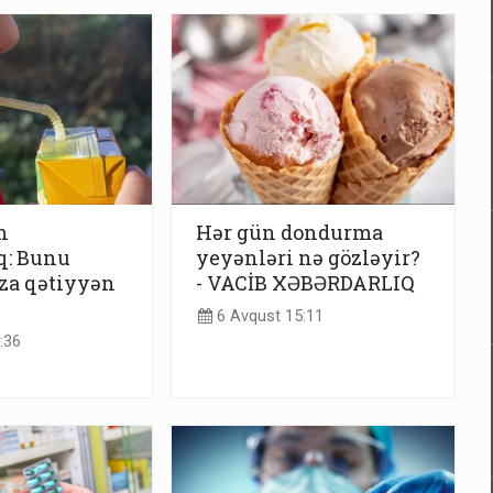
n
Hər gün dondurma
q: Bunu
yeyənləri nə gözləyir?
za qətiyyən
- VACİB XƏBƏRDARLIQ
6 Avqust 15:11
:36