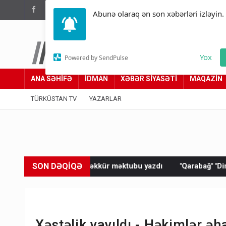
(012) 449 94 05
Abunə olaraq ən son xəbərləri izləyin.
Türküstan.az
Yox
Powered by SendPulse
Adımız yolumuzdur
ANA SƏHİFƏ
İDMAN
XƏBƏR SİYASƏTİ
MAQAZİN
TÜRKÜSTAN TV
YAZARLAR
SON DƏQİQƏ
ə təşəkkür məktubu yazdı
"Qarabağ" "Dinamo"ya məğlub oldu
Xəstəlik yayıldı - Həkimlər əh