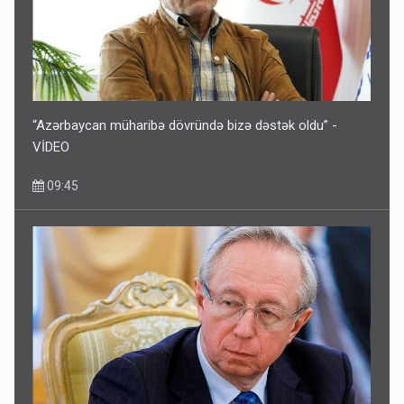
“Azərbaycan müharibə dövründə bizə dəstək oldu” -
VİDEO
09:45