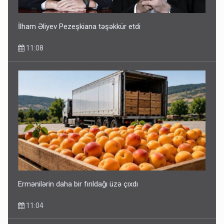
İlham Əliyev Pezeşkiana təşəkkür etdi
11:08
Ermənilərin daha bir fırıldağı üzə çıxdı
11:04