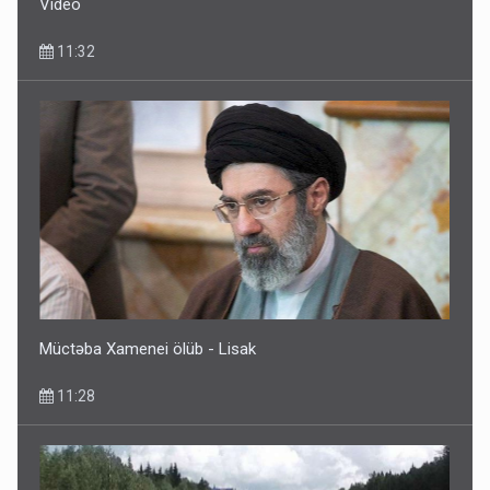
Video
11:32
Müctəba Xamenei ölüb - Lisak
11:28