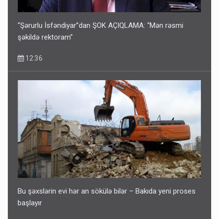
11:46
“Şərurlu İsfəndiyar”dan ŞOK AÇIQLAMA: “Mən rəsmi
şəkildə rektoram”
12:36
Corab satdığı deyilən qazi ilə bağlı - Daha bir açıqlama
11:40
Bu şəxslərin evi hər an sökülə bilər – Bakıda yeni proses
başlayır