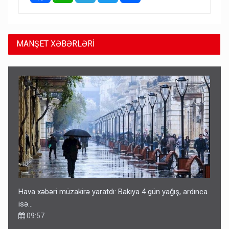
MANŞET XƏBƏRLƏRİ
Hava xəbəri müzakirə yaratdı: Bakıya 4 gün yağış, ardınca
isə…
09:57