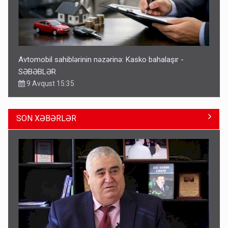
Avtomobil sahiblərinin nəzərinə: Kasko bahalaşır -
SƏBƏBLƏR
9 Avqust 15:35
SON XƏBƏRLƏR
Bu şəxslərin müavinəti LƏĞV EDİLƏCƏK