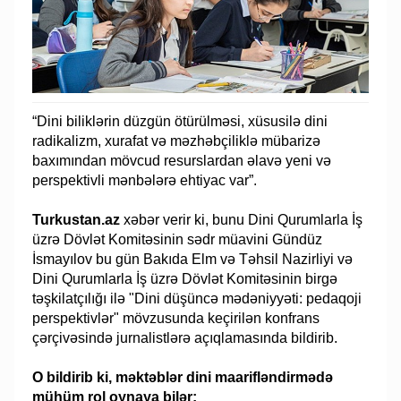
“Dini biliklərin düzgün ötürülməsi, xüsusilə dini
radikalizm, xurafat və məzhəbçiliklə mübarizə
baxımından mövcud resurslardan əlavə yeni və
perspektivli mənbələrə ehtiyac var”.
Turkustan.az
xəbər verir ki, bunu Dini Qurumlarla İş
üzrə Dövlət Komitəsinin sədr müavini Gündüz
İsmayılov bu gün Bakıda Elm və Təhsil Nazirliyi və
Dini Qurumlarla İş üzrə Dövlət Komitəsinin birgə
təşkilatçılığı ilə "Dini düşüncə mədəniyyəti: pedaqoji
perspektivlər" mövzusunda keçirilən konfrans
çərçivəsində jurnalistlərə açıqlamasında bildirib.
O bildirib ki, məktəblər dini maarifləndirmədə
mühüm rol oynaya bilər: