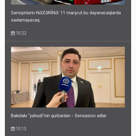
Sərnişinlərin NƏZƏRİNƏ: 11 marşrut bu dayanacaqlarda
saxlamayacaq
10:22
Bakıdakı “yəhudi”nin qurbanları - Sensasion adlar
10:13