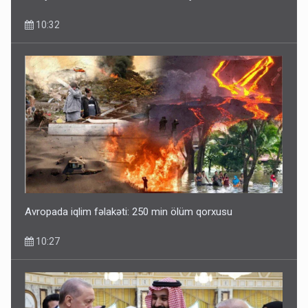
10:32
Avropada iqlim fəlakəti: 250 min ölüm qorxusu
10:27