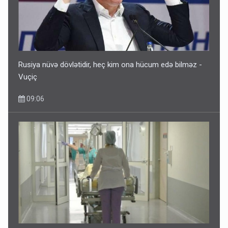
Rusiya nüvə dövlətidir, heç kim ona hücum edə bilməz -
Vuçiç
09:06