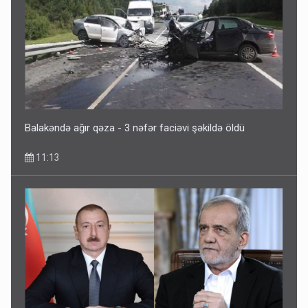
Balakəndə ağır qəza - 3 nəfər faciəvi şəkildə öldü
11:13