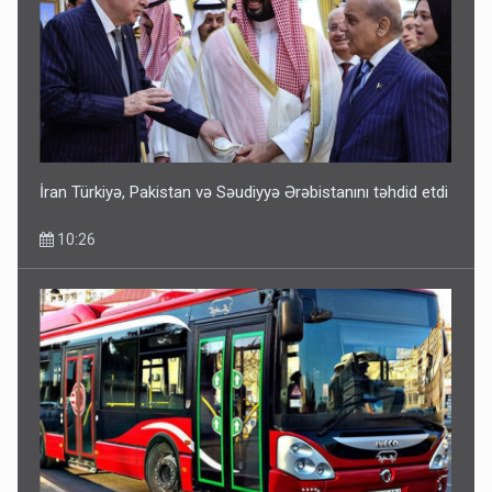
İran Türkiyə, Pakistan və Səudiyyə Ərəbistanını təhdid etdi
10:26