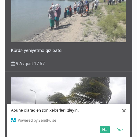
Kürdə yeniyetmə qız batdı
9 Avqust 17:57
×
Abunə olaraq ən son xəbərləri izləyin.
Powered by SendPulse
Hə
Yox