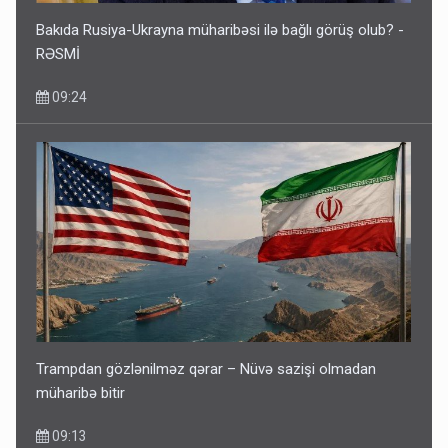
Bakıda Rusiya-Ukrayna müharibəsi ilə bağlı görüş olub? -
RƏSMİ
09:24
Trampdan gözlənilməz qərar – Nüvə sazişi olmadan
müharibə bitir
09:13