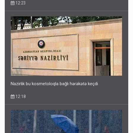
12:23
Bakıdakı “yəhudi”nin qurbanları - Sensasion adlar
10:13
Nazirlik bu kosmetoloqla bağlı hərəkətə keçdi
12:18