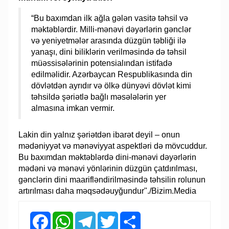
“Bu baxımdan ilk ağla gələn vasitə təhsil və
məktəblərdir. Milli-mənəvi dəyərlərin gənclər
və yeniyetmələr arasında düzgün təbliği ilə
yanaşı, dini biliklərin verilməsində də təhsil
müəssisələrinin potensialından istifadə
edilməlidir. Azərbaycan Respublikasında din
dövlətdən ayrıdır və ölkə dünyəvi dövlət kimi
təhsildə şəriətlə bağlı məsələlərin yer
almasına imkan vermir.
Lakin din yalnız şəriətdən ibarət deyil – onun
mədəniyyət və mənəviyyat aspektləri də mövcuddur.
Bu baxımdan məktəblərdə dini-mənəvi dəyərlərin
mədəni və mənəvi yönlərinin düzgün çatdırılması,
gənclərin dini maarifləndirilməsində təhsilin rolunun
artırılması daha məqsədəuyğundur"./Bizim.Media
Facebook
WhatsApp
Telegram
Twitter
Share