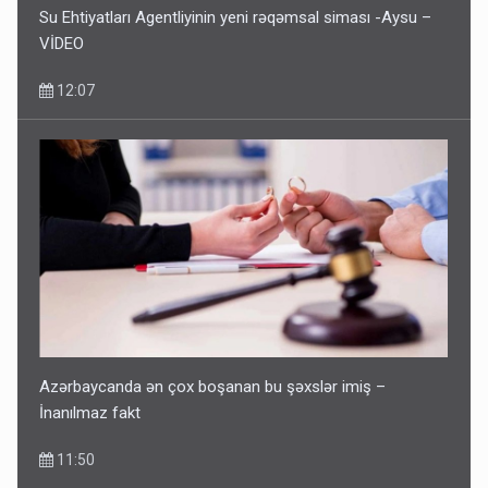
Su Ehtiyatları Agentliyinin yeni rəqəmsal siması -Aysu –
VİDEO
12:07
Azərbaycanda ən çox boşanan bu şəxslər imiş –
İnanılmaz fakt
11:50