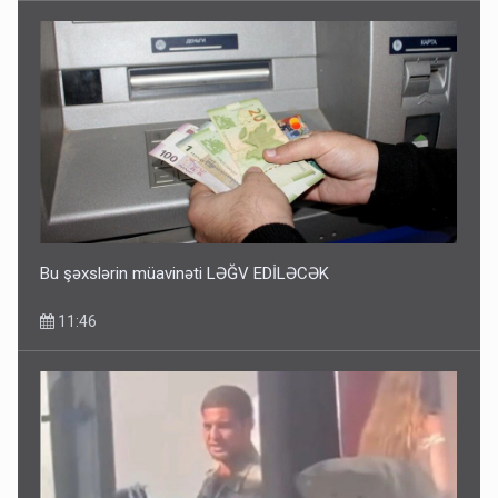
Bu şəxslərin müavinəti LƏĞV EDİLƏCƏK
11:46