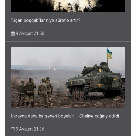
“Uçan boşqab”lar niyə sürətlə artır?
9 Avqust 21:50
Ukrayna daha bir şəhəri boşaldır – Əhaliyə çağırış edildi
9 Avqust 21:36