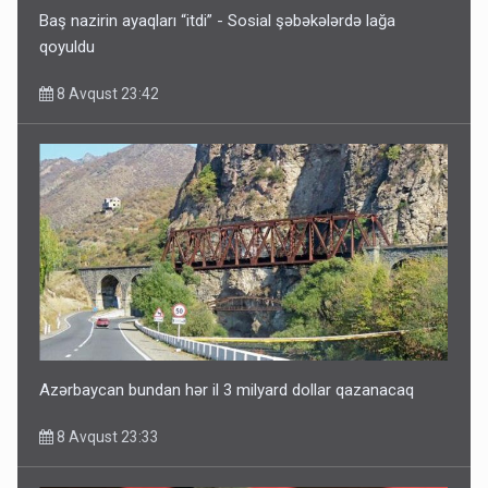
Baş nazirin ayaqları “itdi” - Sosial şəbəkələrdə lağa
qoyuldu
8 Avqust 23:42
Paşinyan Əliyevə zəng etməsindən danışdı
8 Avqust 16:18
Azərbaycan bundan hər il 3 milyard dollar qazanacaq
8 Avqust 23:33