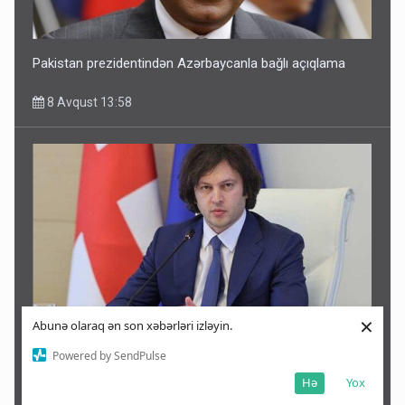
Pakistan prezidentindən Azərbaycanla bağlı açıqlama
8 Avqust 13:58
×
Abunə olaraq ən son xəbərləri izləyin.
Rusiya ilə müharibəyə görə Saakaşvili günahkardır –
Powered by SendPulse
Kobaxidze
Hə
Yox