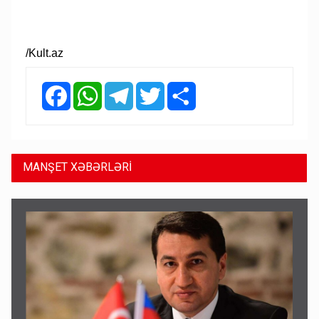
/Kult.az
Facebook
WhatsApp
Telegram
Twitter
Share
MANŞET XƏBƏRLƏRİ