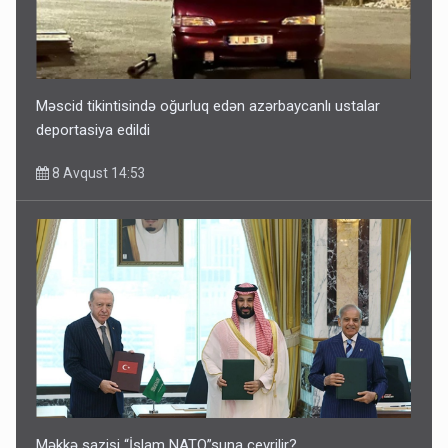
Məscid tikintisində oğurluq edən azərbaycanlı ustalar
deportasiya edildi
8 Avqust 14:53
Məkkə sazişi “İslam NATO”suna çevrilir?