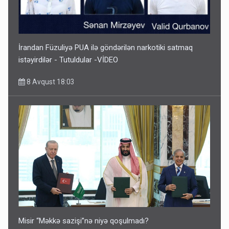
İrandan Füzuliyə PUA ilə göndərilən narkotiki satmaq
istəyirdilər - Tutuldular -VİDEO
8 Avqust 18:03
Misir “Məkkə sazişi”nə niyə qoşulmadı?