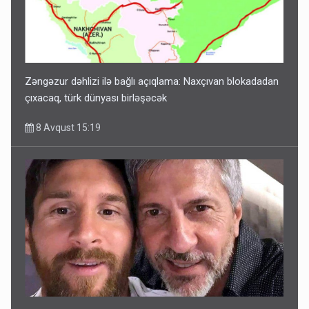
Zəngəzur dəhlizi ilə bağlı açıqlama: Naxçıvan blokadadan
çıxacaq, türk dünyası birləşəcək
8 Avqust 15:19