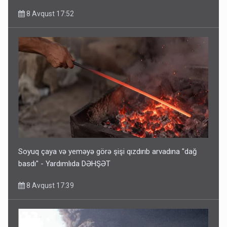
8 Avqust 17:52
Soyuq çaya və yeməyə görə şişi qızdırıb arvadına "dağ
basdı" - Yardımlıda DƏHŞƏT
8 Avqust 17:39