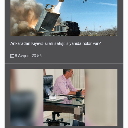
Azərbaycan bundan hər il 3 milyard dollar qazanacaq
8 Avqust 23:33
Ankaradan Kiyevə silah satışı: siyahıda nələr var?
8 Avqust 23:56
İrəvan dünyaya Azərbaycan üzərindən çıxır – Mühüm
etiraf
8 Avqust 23:19