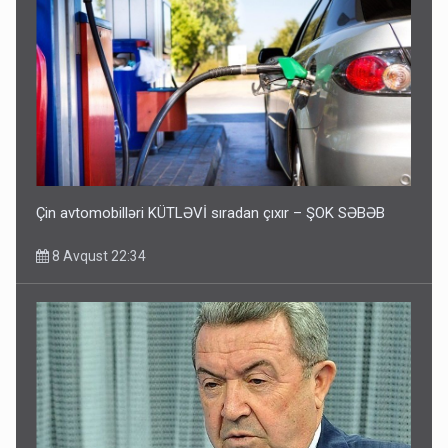
Çin avtomobilləri KÜTLƏVİ sıradan çıxır – ŞOK SƏBƏB
8 Avqust 22:34