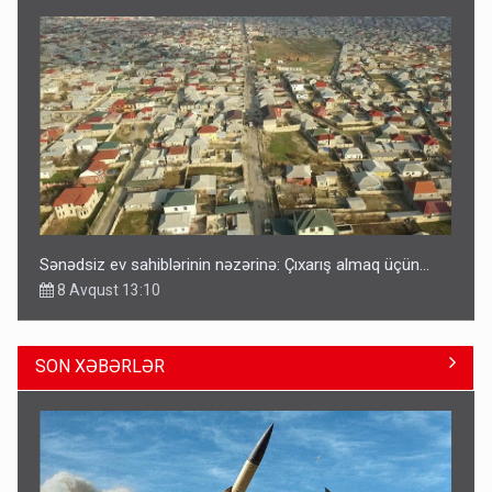
Sənədsiz ev sahiblərinin nəzərinə: Çıxarış almaq üçün...
8 Avqust 13:10
SON XƏBƏRLƏR