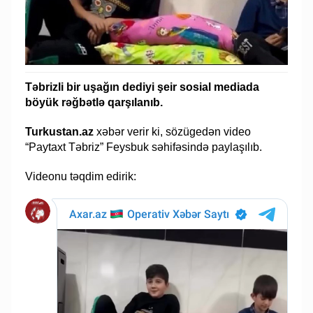
Təbrizli bir uşağın dediyi şeir sosial mediada
böyük rəğbətlə qarşılanıb.
Turkustan.az
xəbər verir ki, sözügedən video
“Paytaxt Təbriz” Feysbuk səhifəsində paylaşılıb.
Videonu təqdim edirik: