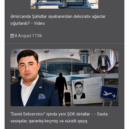
Əmircanda Şəhidlər xiyabanından dekorativ ağaclar
oğurlanıb? - Video
8 Avqust 17:06
“David Seliverstov” işində yeni ŞOK detallar - - Saxta
vəsiqələr, qaranlıq keçmiş və sürətli qaçış