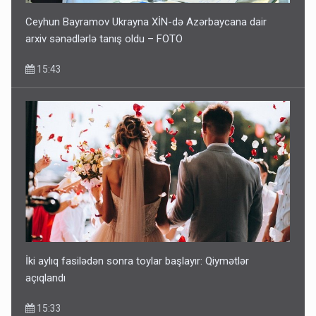
Ceyhun Bayramov Ukrayna XİN-də Azərbaycana dair
arxiv sənədlərlə tanış oldu – FOTO
15:43
İki aylıq fasilədən sonra toylar başlayır: Qiymətlər
açıqlandı
15:33