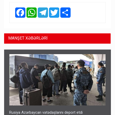
Facebook
WhatsApp
Telegram
Twitter
Share
MANŞET XƏBƏRLƏRİ
Rusiya Azərbaycan vətədaşlarını deport etdi