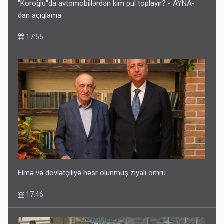
"Koroğlu"da avtomobillərdən kim pul toplayır? - AYNA-
dan açıqlama
17:55
Elmə və dövlətçiliyə həsr olunmuş ziyalı ömrü
17:46