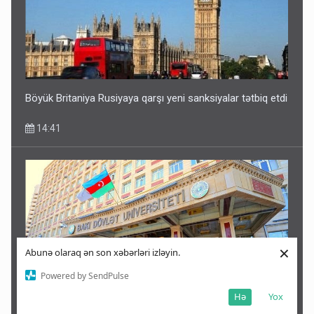
Böyük Britaniya Rusiyaya qarşı yeni sanksiyalar tətbiq etdi
14:41
×
Abunə olaraq ən son xəbərləri izləyin.
Powered by SendPulse
Hə
Yox