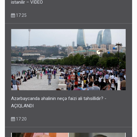
istənilir – VİDEO
17:25
Azərbaycanda əhalinin neçə faizi ali təhsillidir? -
AÇIQLANDI
17:20