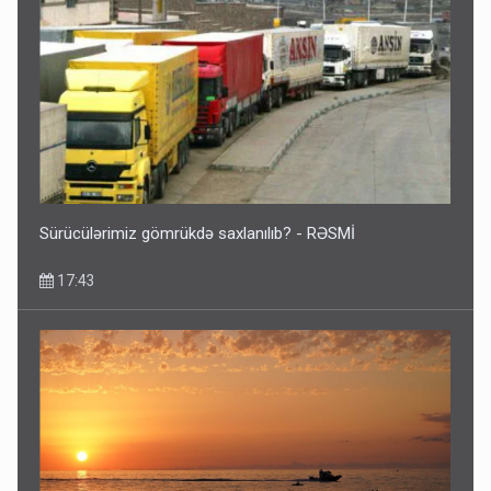
Sürücülərimiz gömrükdə saxlanılıb? - RƏSMİ
17:43