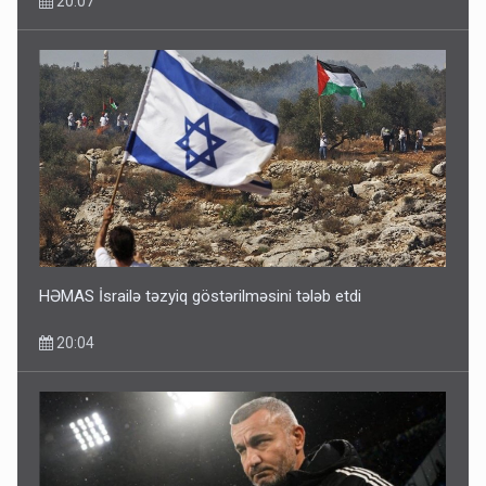
20:07
Ərdoğana sui-qəsd planının iştirakçısı detalları açıqladı
5 Avqust 16:56
HƏMAS İsrailə təzyiq göstərilməsini tələb etdi
20:04