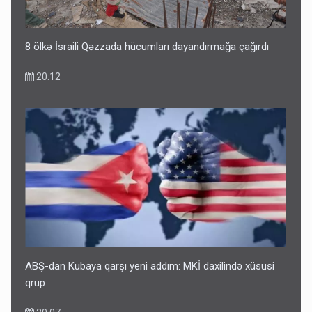
ŞOK! David Seliverstov ölkədən qaçdı
14:14
8 ölkə İsraili Qəzzada hücumları dayandırmağa çağırdı
20:12
Bu ölkələrə şəxsiyyət vəsiqəsi ilə gedə biləcəksiniz -
SİYAHI
10:53
ABŞ-dan Kubaya qarşı yeni addım: MKİ daxilində xüsusi
qrup