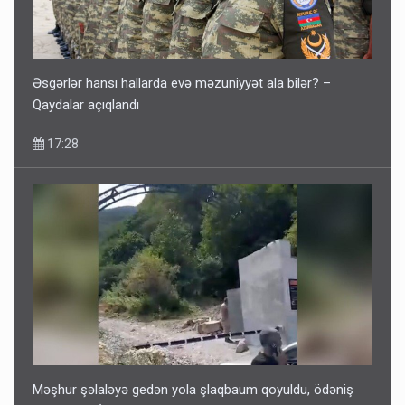
Əsgərlər hansı hallarda evə məzuniyyət ala bilər? –
Qaydalar açıqlandı
17:28
Məşhur şəlaləyə gedən yola şlaqbaum qoyuldu, ödəniş