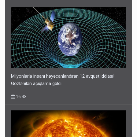
Milyonlarla insanı həyəcanlandıran 12 avqust iddiası!
Gözlənilən açıqlama gəldi
16:48