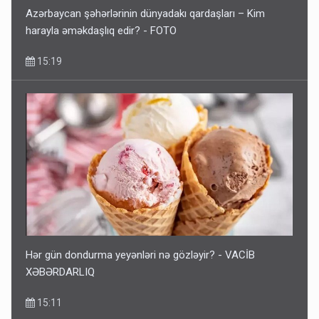
Azərbaycan şəhərlərinin dünyadakı qardaşları – Kim
harayla əməkdaşlıq edir? - FOTO
15:19
Hər gün dondurma yeyənləri nə gözləyir? - VACİB
XƏBƏRDARLIQ
15:11