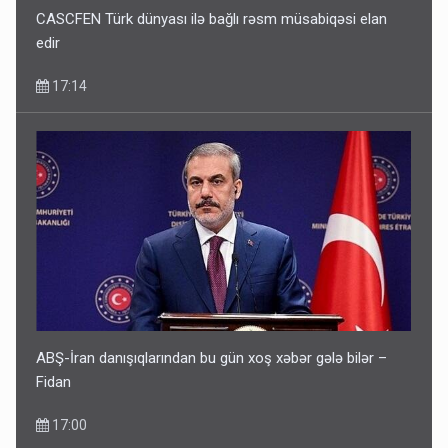
CASCFEN Türk dünyası ilə bağlı rəsm müsabiqəsi elan
edir
17:14
ABŞ-İran danışıqlarından bu gün xoş xəbər gələ bilər –
Fidan
17:00