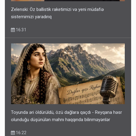
Zelenski: Öz ballistik raketimizi və yeni müdafiə
sistemimizi yaradırıq
16:31
Toyunda əri öldürüldü, özü dağlara qaçdı - Reyqana həsr
olunduğu düşünülən mahnı haqqında bilinməyənlər
16:22