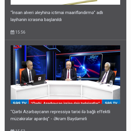
“İnsan alveri əleyhinə ictimai maarifləndirmə” adlı
layihənin icrasına başlanıldı
15:56
"Qərbi Azərbaycanın repressiya tarixi ilə bağlı effektli
müzakirələr apardıq" - Əkrəm Bəydəmirli