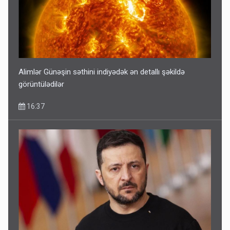
Alimlər Günəşin səthini indiyədək ən detallı şəkildə
görüntülədilər
16:37