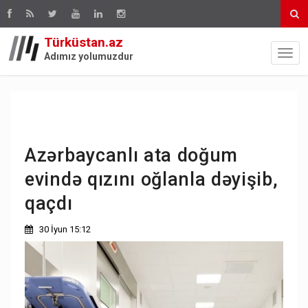
Türküstan.az
Adımız yolumuzdur
Azərbaycanlı ata doğum
evində qızını oğlanla dəyişib,
qaçdı
30 İyun 15:12