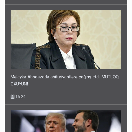
Məleykə Abbaszadə abituriyentlərə çağırış etdi: MÜTLƏQ
OXUYUN!
15:24