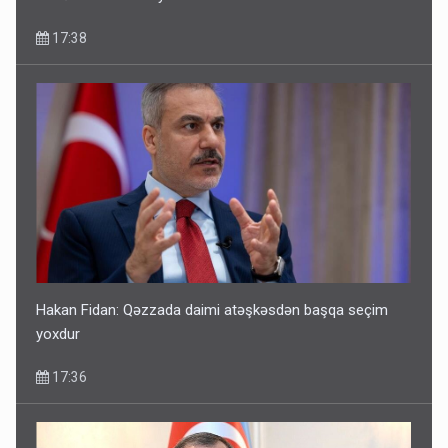
17:38
Hakan Fidan: Qəzzada daimi atəşkəsdən başqa seçim
yoxdur
17:36