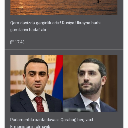
Qara dənizdə gərginlik artır! Rusiya Ukrayna hərbi
gəmilərini hədəf alır
17:43
Parlamentdə xəritə davası: Qarabağ heç vaxt
Ermənistanın olmayıb