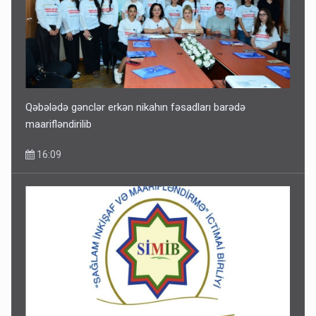
Qəbələdə gənclər erkən nikahın fəsadları barədə
maarifləndirilib
16:09