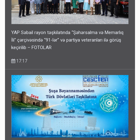
YAP Səbail rayon təşkilatında “Şəhərsalma və Memarlıq
İli” çərçivəsində “91-lər” və partiya veteranları ilə görüş
keçirilib – FOTOLAR
17:17