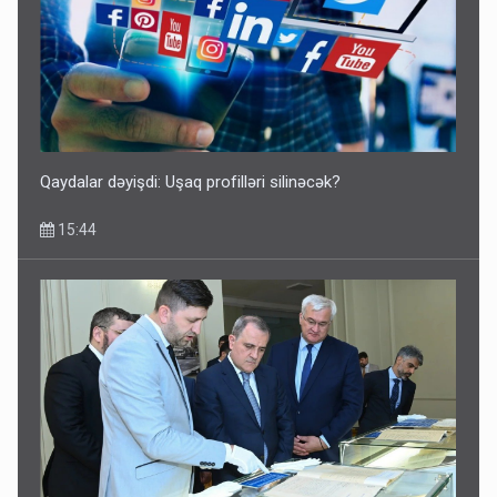
Qaydalar dəyişdi: Uşaq profilləri silinəcək?
15:44