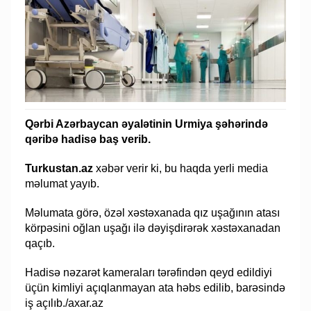
Qərbi Azərbaycan əyalətinin Urmiya şəhərində
qəribə hadisə baş verib.
Turkustan.az
xəbər verir ki, bu haqda yerli media
məlumat yayıb.
Məlumata görə, özəl xəstəxanada qız uşağının atası
körpəsini oğlan uşağı ilə dəyişdirərək xəstəxanadan
qaçıb.
Hadisə nəzarət kameraları tərəfindən qeyd edildiyi
üçün kimliyi açıqlanmayan ata həbs edilib, barəsində
iş açılıb./axar.az