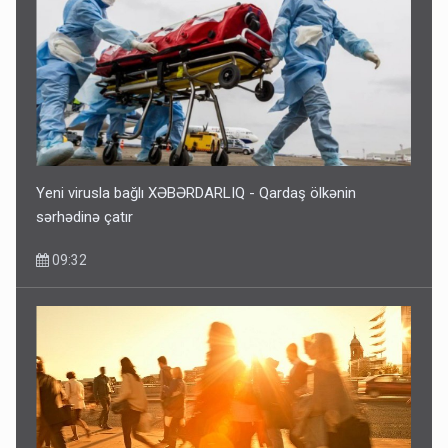
Əhaliyə hava ilə bağlı VACİB XƏBƏRDARLIQ - Saat 11:00-
dan…
09:15
Yeni virusla bağlı XƏBƏRDARLIQ - Qardaş ölkənin
sərhədinə çatır
09:32