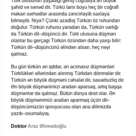
Türk ulusunun yaşadığı geniş coğrafiya ən böyük
şahid və sənəd dir. Türkü tarix boyu heç bir coğrafi
məkan sərhədlər arasında zəncirləyib saxlaya
bilməyib. Niyə? Çünki azadlıq Türkün öz ruhundan
doğulur. Türkün ruhunu yaradan da, Türkün varlığı
da Türkün dil–düşüncü dir. Türk ulusuna düşmən
olanlar bu gerçəgi Türkün özündən daha yaxşı bilir:
Türkün dil–düşüncünü əlindən alsan, heç nəyi
qalmaz.
Bu gün türkün ən qddar, ən acımasız düşmənləri
Türklükləri əllərindən alınmış Türkdən dönmələr dir.
Türkün ən böyük düşməni cəhalət dir, savadsızlıq dır.
Ən böyük düşmənimizi aradan aparsaq, artıq başqa
düşmənlər də qalmaz. Bütün dünya dost olar. Ən
böyük düşmənimizi aradan aparmaq üçün dil–
düşüncümüzün qoruyucusu olan ana dilimizdə
yazıb–oxumalıyıq.
Doktor
Araz Əhmədoğlu