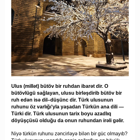
Ulus (millət) bütöv bir ruhdan ibarət dir. O
bütövlügü sağlayan, ulusu birləşdirib bütöv bir
ruh edən isə dil–düşünc dir. Türk ulusunun
ruhunu öz varlığı'yla yaşadan Türkün ana dili —
Türki dir. Türk ulusunun tarix boyu azadlıq
döyüşçüsü olduğu da onun ruhundan irəli gəlir.
Niyə türkün ruhunu zəncirləyə bilən bir güc olmayıb?