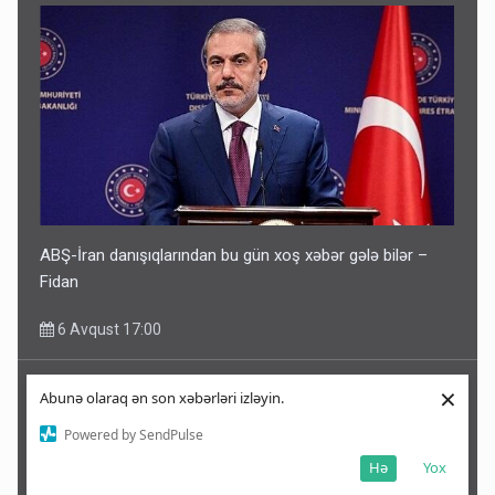
ABŞ-İran danışıqlarından bu gün xoş xəbər gələ bilər –
Fidan
6 Avqust 17:00
×
Abunə olaraq ən son xəbərləri izləyin.
Powered by SendPulse
Hə
Yox