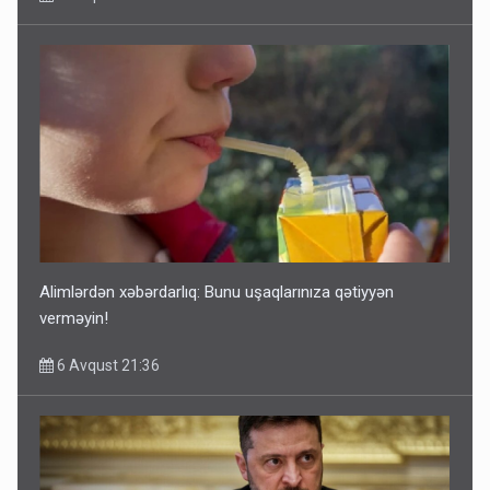
Alimlərdən xəbərdarlıq: Bunu uşaqlarınıza qətiyyən
verməyin!
6 Avqust 21:36