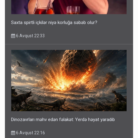
Saxta spirtli içkilər niyə korluğa səbəb olur?
6 Avqust 22:33
Dinozavrları məhv edən fəlakət: Yerdə həyat yaradıb
6 Avqust 22:16