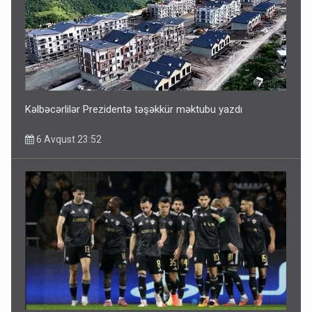
Kəlbəcərlilər Prezidentə təşəkkür məktubu yazdı
6 Avqust 23:52