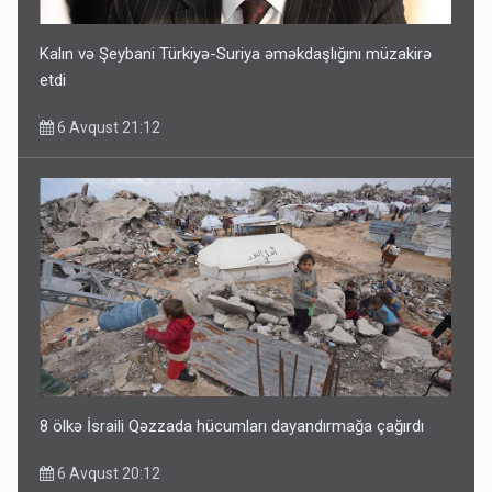
Kalın və Şeybani Türkiyə-Suriya əməkdaşlığını müzakirə
etdi
6 Avqust 21:12
8 ölkə İsraili Qəzzada hücumları dayandırmağa çağırdı
6 Avqust 20:12