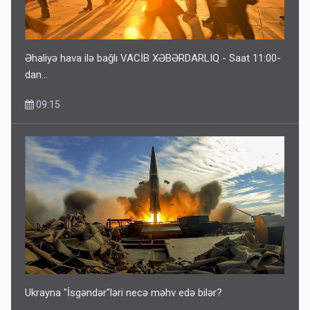
ŞOK! David Seliverstov ölkədən qaçdı
6 Avqust 14:14
Əhaliyə hava ilə bağlı VACİB XƏBƏRDARLIQ - Saat 11:00-
dan…
09:15
Bu ölkələrə şəxsiyyət vəsiqəsi ilə gedə biləcəksiniz -
SİYAHI
6 Avqust 10:53
Ukrayna "İsgəndər"ləri necə məhv edə bilər?