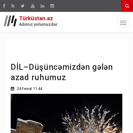
Türküstan.az
Adımız yolumuzdur
DİL–Düşüncəmizdən gələn
azad ruhumuz
24 Fevral 11:44