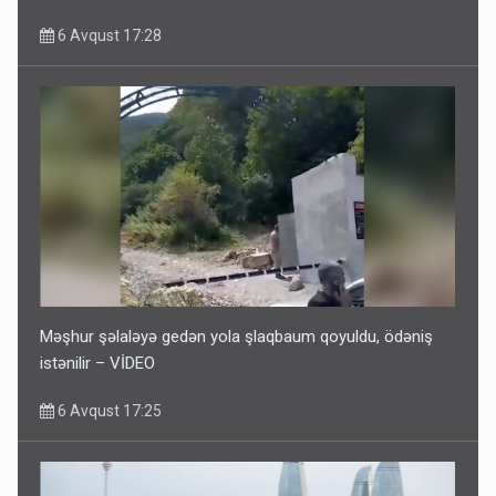
6 Avqust 17:28
Məşhur şəlaləyə gedən yola şlaqbaum qoyuldu, ödəniş
istənilir – VİDEO
6 Avqust 17:25