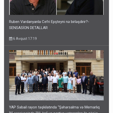
Ruben Vardanyanla Cefri Epşteyni nə birləşdirir?-
SENSASİON DETALLAR
6 Avqust 17:19
YAP Səbail rayon təşkilatında “Şəhərsalma və Memarlıq