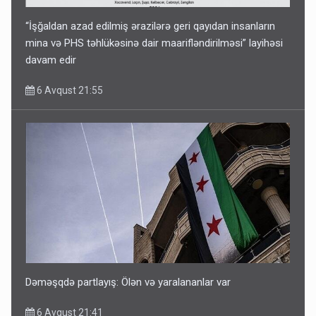
“İşğaldan azad edilmiş ərazilərə geri qayıdan insanların
mina və PHS təhlükəsinə dair maarifləndirilməsi” layihəsi
davam edir
6 Avqust 21:55
Dəməşqdə partlayış: Ölən və yaralananlar var
6 Avqust 21:41