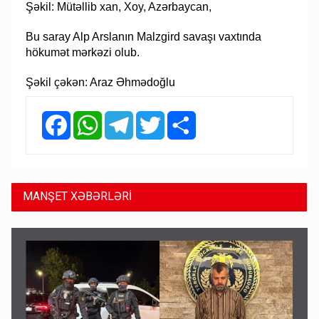
Şəkil: Mütəllib xan, Xoy, Azərbaycan,
Bu saray Alp Arslanın Malzgird savaşı vaxtında
hökumət mərkəzi olub.
Şəkil çəkən: Araz Əhmədoğlu
Facebook
WhatsApp
Telegram
Twitter
Share
MANŞET XƏBƏRLƏRİ