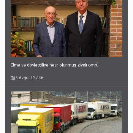
Elmə və dövlətçiliyə həsr olunmuş ziyalı ömrü
6 Avqust 17:46