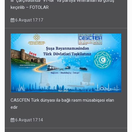
İli” çərçivəsində “91-lər” və partiya veteranları ilə görüş
keçirilib – FOTOLAR
6 Avqust 17:17
CASCFEN Türk dünyası ilə bağlı rəsm müsabiqəsi elan
edir
6 Avqust 17:14