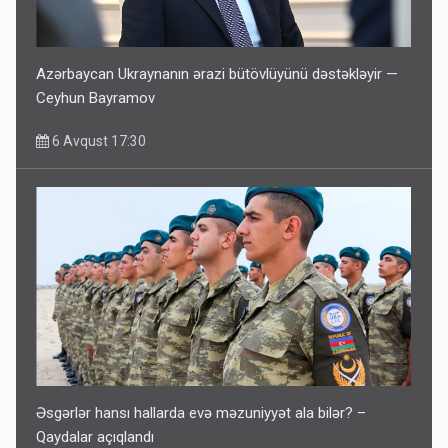
Azərbaycan Ukraynanın ərazi bütövlüyünü dəstəkləyir —
Ceyhun Bayramov
6 Avqust 17:30
Əsgərlər hansı hallarda evə məzuniyyət ala bilər? –
Qaydalar açıqlandı