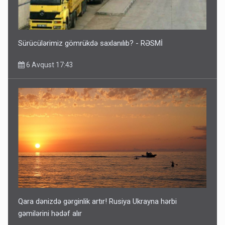
Sürücülərimiz gömrükdə saxlanılıb? - RƏSMİ
6 Avqust 17:43
Qara dənizdə gərginlik artır! Rusiya Ukrayna hərbi
gəmilərini hədəf alır