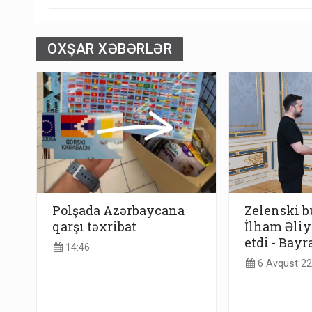
OXŞAR XƏBƏRLƏR
Polşada Azərbaycana
Zelenski b
qarşı təxribat
İlham Əliy
etdi - Bay
14:46
6 Avqust 22