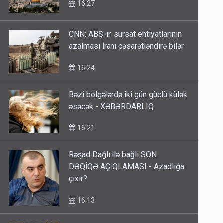
16:27
CNN: ABŞ-ın sursat ehtiyatlarının
azalması İranı cəsarətləndirə bilər
16:24
Bəzi bölgələrdə iki gün güclü külək
əsəcək - XƏBƏRDARLIQ
16:21
Rəşad Dağlı ilə bağlı SON
DƏQİQƏ AÇIQLAMASI - Azadlığa
çıxır?
16:13