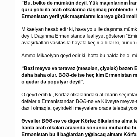
“Bu, bəlkə də mümkün deyil. Yük maşınlarının İr
quru yolu ilə ərəb ölkələrinə daşımaq problemdir.
Ermənistan yerli yük maşınlarını icarəyə götürməl
Mikaelyan hesab edir ki, hava yolu ilə daşınma mümkü
deyil. Daşınma Ermənistanda fəaliyyət göstərən “Emira
aviaşirkətləri vasitəsilə həyata keçirilə bilər ki, bunun
Amma Mikaelyan qeyd edir ki, hətta bu halda belə, mü
“Bəzi meyvə və tərəvəz (məsələn, çiyələk) bəzən 
daha baha olur. BƏƏ-də isə heç kim Ermənistan m
o qədər də populyar deyil”.
O qeyd edib ki, Körfəz ölkələrindəki alıcıların seçiml
dəfələrlə Ermənistandan BƏƏ-nə və Küveytə meyvə-tərəv
daxil olmaqla, çəyirdəkli meyvələrə orada tələbat yo
Əvvəllər BƏƏ-nə və digər Körfəz ölkələrinə alma t
İranla ərəb ölkələri arasında sonuncu müharibə bu 
Ermənistan bu il bağlardan yığılacaq almanı Körfə