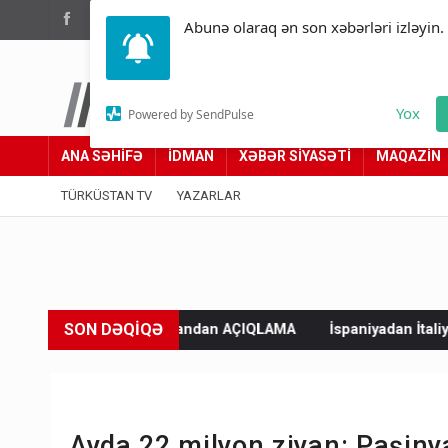
(012) 449 94 05
Abunə olaraq ən son xəbərləri izləyin.
Türküstan.az
Yox
Powered by SendPulse
Adımız yolumuzdur
ANA SƏHİFƏ
İDMAN
XƏBƏR SİYASƏTİ
MAQAZİN
TÜRKÜSTAN TV
YAZARLAR
SON DƏQİQƏ
rdoğandan AÇIQLAMA
İspaniyadan İtaliyaya sərt xəbərdarlıq: Cav
Ayda 22 milyon ziyan: Paşiny