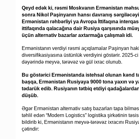
Qeyd edək ki, rəsmi Moskvanın Ermənistan məhsull
sonra Nikol Paşinyanın hansı davranış sərgiləcə
Ermənistan rəhbərliyi ya Avropa İttifaqına interqa
ittifaqında qalacağına dair Rusiya qarşısında müə
üçün alternativ bazarlar axtarmağa çalışmalı idi.
Ermənistanın verdiyi rəsmi açıqlamalar Paşinyan hakim
diversifikasiyasına üstünlük verdiyini göstərir. 2025
dəyərində meyvə, tərəvəz və gül ixrac olunub.
Bu göstərici Ermənistanda istehsal olunan kənd təs
başqa, Ermənistan Rusiyaya 9000 tona yaxın və ya
tədarük edib. Rusiyanın tətbiq etdiyi qadağalardan
düşüb.
Əgər Ermənistan alternativ satış bazarları tapa bilməs
təhlil edən “Modern Logistics” logistika şirkətinin tə
bildirib ki, Ermənistanın meyvə-tərəvəz ixracını Rus
çətindir: