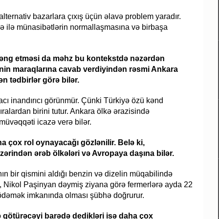
lternativ bazarlara çıxış üçün əlavə problem yaradır.
yə ilə münasibətlərin normallaşmasına və birbaşa
 zəng etməsi da məhz bu kontekstdə nəzərdən
yənin maraqlarına cavab verdiyindən rəsmi Ankara
tədbirlər görə bilər.
cı inandırıcı görünmür. Çünki Türkiyə özü kənd
ıralardan birini tutur. Ankara ölkə ərazisində
müvəqqəti icazə verə bilər.
 çox rol oynayacağı gözlənilir. Belə ki,
zərindən ərəb ölkələri və Avropaya daşına bilər.
 bir qismini aldığı benzin və dizelin müqabilində
, Nikol Paşinyan dəymiş ziyana görə fermerlərə ayda 22
i ödəmək imkanında olması şübhə doğrurur.
 götürəcəyi barədə dedikləri isə daha çox