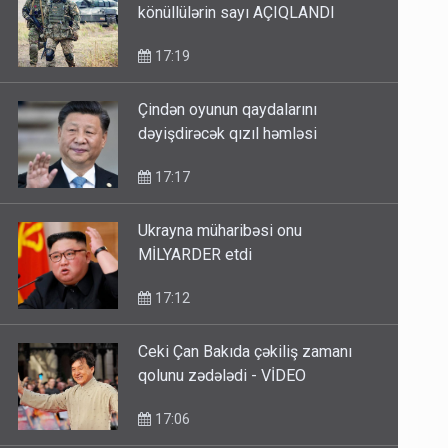
könüllülərin sayı AÇIQLANDI
17:19
Çindən oyunun qaydalarını
dəyişdirəcək qızıl həmləsi
17:17
Ukrayna müharibəsi onu
MİLYARDER etdi
17:12
Ceki Çan Bakıda çəkiliş zamanı
qolunu zədələdi - VİDEO
17:06