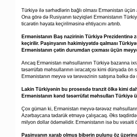
Türkiyə ilə sərhədlərin bağlı olması Ermənistan üçün a
Ona görə də Rusiyanın təzyiqləri Ermənistanın Türki
ticarətin həyata keçirilməsinə ehtiyacını artırıb.
Ermənistanın Baş nazirinin Türkiyə Prezidentinə
keçirilir. Paşinyanın hakimiyyətdə qalması Türki
Ermənistanın çətin durumdan çıxması üçün məyyən 
Ancaq Ermənistan məhsullarının Türkiyə bazarına ixra
təsərrüfatı məhsullarının ixracatçısı kimi dünyada ön s
Ermənistanın meyvə və tərəvəzinin satışına bəlkə də 
Lakin Türkiyənin bu prosesdə tranzit ölkə kimi daha
Ermənistanın kənd təsərrüfat məhsulları Türkiyə ü
Çox güman ki, Ermənistan meyvə-tərəvəz məhsullarının
Azərbaycana tədarük etməyə çalışacaq. Əks təqdirdə
milyon dollar ödəməlidir. Ermənistanın isə bu vəsait
Paşinyanın xarab olmuş bibərin pulunu öz üzərinə