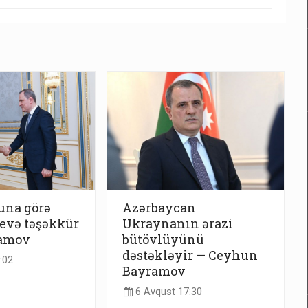
una görə
Azərbaycan
evə təşəkkür
Ukraynanın ərazi
ramov
bütövlüyünü
dəstəkləyir — Ceyhun
:02
Bayramov
6 Avqust 17:30