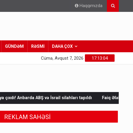
Haqqımızda
GÜNDƏM
RƏSMİ
DAHA ÇOX
Cümə, Avqust 7, 2026
17:13:06
rail silahları tapıldı
Faiq Ələkbərlinin “Türk xalqları fəlsəfəs
REKLAM SAHƏSİ