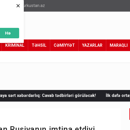
×
info@turkustan.az
Hə
KRİMİNAL
TƏHSİL
CƏMİYYƏT
YAZARLAR
MARAQLI
ab tədbirləri görüləcək!
İlk dəfə ortaya çıxdı! Anbarda ABŞ və İs
an Rusiyanın imtina etdiyi