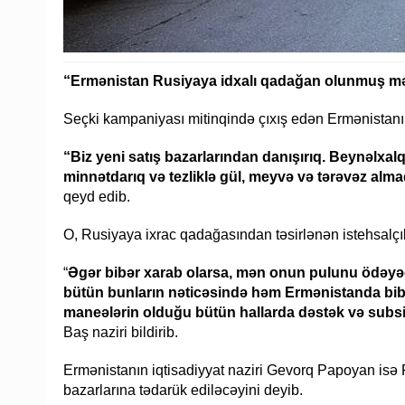
“Ermənistan Rusiyaya idxalı qadağan olunmuş məhs
Seçki kampaniyası mitinqində çıxış edən Ermənistanı
“Biz yeni satış bazarlarından danışırıq. Beynəlxalq
minnətdarıq və tezliklə gül, meyvə və tərəvəz alma
qeyd edib.
O, Rusiyaya ixrac qadağasından təsirlənən istehsalçıl
“
Əgər bibər xarab olarsa, mən onun pulunu ödəy
bütün bunların nəticəsində həm Ermənistanda bibər
maneələrin olduğu bütün hallarda dəstək və subsi
Baş naziri bildirib.
Ermənistanın iqtisadiyyat naziri Gevorq Papoyan isə
bazarlarına tədarük ediləcəyini deyib.