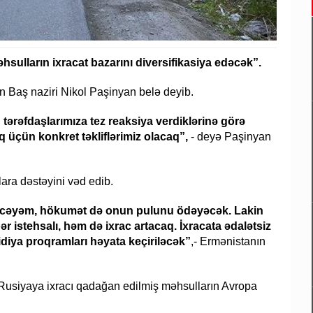
ulların ixracat bazarını diversifikasiya edəcək”.
n Baş naziri Nikol Paşinyan belə deyib.
 tərəfdaşlarımıza tez reaksiya verdiklərinə görə
q üçün konkret təkliflərimiz olacaq”,
- deyə Paşinyan
ara dəstəyini vəd edib.
əcəyəm, hökumət də onun pulunu ödəyəcək. Lakin
 istehsalı, həm də ixrac artacaq. İxracata ədalətsiz
diya proqramları həyata keçiriləcək”
,- Ermənistanın
 Rusiyaya ixracı qadağan edilmiş məhsulların Avropa