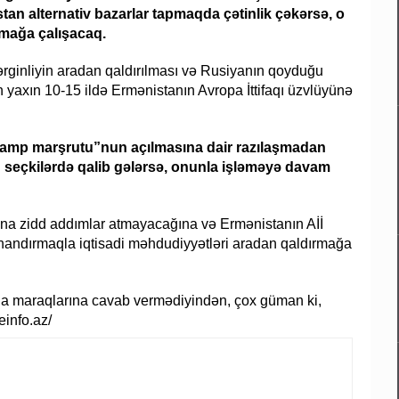
tan alternativ bazarlar tapmaqda çətinlik çəkərsə, o
mağa çalışacaq.
rginliyin aradan qaldırılması və Rusiyanın qoyduğu
 yaxın 10-15 ildə Ermənistanın Avropa İttifaqı üzvlüyünə
Tramp marşrutu”nun açılmasına dair razılaşmadan
n seçkilərdə qalib gələrsə, onunla işləməyə davam
na zidd addımlar atmayacağına və Ermənistanın Aİİ
inandırmaqla iqtisadi məhdudiyyətləri aradan qaldırmağa
n da maraqlarına cavab vermədiyindən, çox güman ki,
einfo.az/