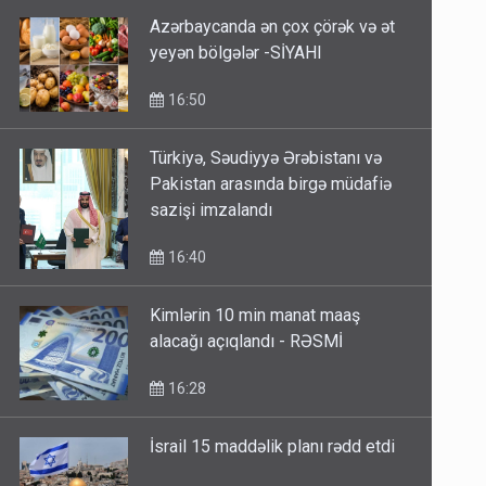
Azərbaycanda ən çox çörək və ət
yeyən bölgələr -SİYAHI
16:50
Türkiyə, Səudiyyə Ərəbistanı və
Pakistan arasında birgə müdafiə
sazişi imzalandı
16:40
Kimlərin 10 min manat maaş
alacağı açıqlandı - RƏSMİ
16:28
İsrail 15 maddəlik planı rədd etdi