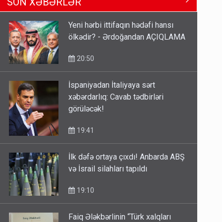
SON XƏBƏRLƏR
Məhərrəmovun oğludur - DOSYE
14:07
Yeni hərbi ittifaqın hədəfi hansı
ölkədir? - Ərdoğandan AÇIQLAMA
Media və Yayım Şurasına əlavə
hüquq və vəzifələr verilib
20:50
13:24
İspaniyadan İtaliyaya sərt
xəbərdarlıq: Cavab tədbirləri
Kartdan karta istədiyiniz qədər
görüləcək!
köçürmə edə bilərsiniz - VİDEO
11:06
19:41
İlk dəfə ortaya çıxdı! Anbarda ABŞ
və İsrail silahları tapıldı
19:10
Faiq Ələkbərlinin “Türk xalqları