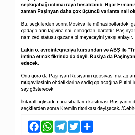
seçkiqabağı ictimai rəyə hesablanıb. Əgər Ermənis
zaman Paşinyan daha çox üçüncü varianta nail ol
Bu, seçkilərdən sonra Moskva ilə münasibətlərdəki gə
qadağaların ləğvinə nail olmaqdan ibarətdir. Paşinyan
namizəd statusu qazana bilməyəcəyini yaxşı anlayır.
Lakin o, avrointeqrasiya kursundan və ABŞ ilə “
imtina etmək fikrində də deyil. Rusiya da Paşinya
edəcək.
Ona görə də Paşinyan Rusiyanın geosiyasi maraqları
müqaviləsinin öhdəliklərinə sadiq qalacağına Putini 
səy göstərəcək.
İkitərəfli iqtisadi münasibətlərin kəsilməsi Rusiyanı
seçkilərdən sonra Kremlin ritorikası dəyişəcək. /Cebh
Facebook
WhatsApp
Telegram
Twitter
Share