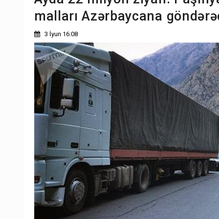
malları Azərbaycana göndərə
3 İyun 16:08