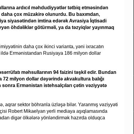
arına ardıcıl məhdudiyyətlər tətbiq etməsindən
yi daha çox müzakirə olunurdu. Bu baxımdan,
siya siyasətindən imtina edərək Avrasiya İqtisadi
yyən öhdəliklər götürməli, ya da təzyiqlər yayınmaq
iyyətinin daha çox ikinci varianta, yəni ixracatın
-ci ildə Ermənistandan Rusiyaya 186 milyon dollar
ərrüfatı məhsullarının 94 faizini təşkil edir. Bundan
 72 milyon dollar dəyərində akvakultura balığı
 sonra Ermənistan istehsalçıları çətin vəziyyətə
ə, aqrar sektor böhranla üzləşə bilər. Yaranmış vəziyyəti
sisçisi Robert Mikaelyan yerli mediaya aşıqlamasında
iyadan digər ölkələrə yönləndirmək hazırda olduqca