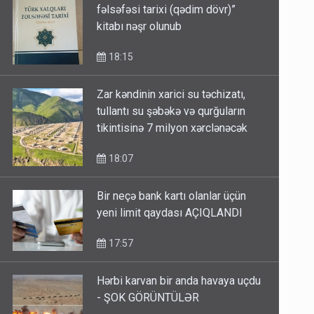
fəlsəfəsi tarixi (qədim dövr)”
kitabı nəşr olunub
18:15
Zar kəndinin xarici su təchizatı,
tullantı su şəbəkə və qurğuların
tikintisinə 7 milyon xərclənəcək
18:07
Bir neçə bank kartı olanlar üçün
yeni limit qaydası AÇIQLANDI
17:57
Hərbi karvan bir anda havaya uçdu
- ŞOK GÖRÜNTÜLƏR