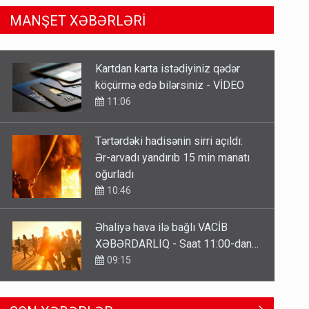
MANŞET XƏBƏRLƏRİ
Tərtərdəki hadisənin sirri açıldı:
Ər-arvadı yandırıb 15 min manatı
oğurladı
10:46
Əhaliyə hava ilə bağlı VACİB
XƏBƏRDARLIQ - Saat 11:00-dan…
09:15
ŞOK! David Seliverstov ölkədən
qaçdı
6 Avqust 14:14
Geri çağırılan səfir Abel