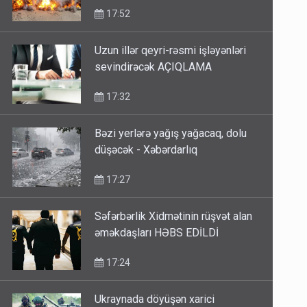
17:52
Uzun illər qeyri-rəsmi işləyənləri
sevindirəcək AÇIQLAMA
17:32
Bəzi yerlərə yağış yağacaq, dolu
düşəcək - Xəbərdarlıq
17:27
Səfərbərlik Xidmətinin rüşvət alan
əməkdaşları HƏBS EDİLDİ
17:24
Ukraynada döyüşən xarici