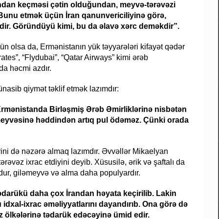
andan keçməsi çətin olduğundan, meyvə-tərəvəzi
 Bunu etmək üçün İran qanunvericiliyinə görə,
idir. Göründüyü kimi, bu da əlavə xərc deməkdir”.
n olsa da, Ermənistanın yük təyyarələri kifayət qədər
tes”, “Flydubai”, “Qatar Airways” kimi ərəb
 da həcmi azdır.
nasib qiymət təklif etmək lazımdır:
Ermənistanda Birləşmiş Ərəb Əmirliklərinə nisbətən
eyvəsinə həddindən artıq pul ödəməz. Çünki orada
ərini də nəzərə almaq lazımdır. Əvvəllər Mikaelyan
əz ixrac etdiyini deyib. Xüsusilə, ərik və şaftalı da
xdur, giləmeyvə və alma daha populyardır.
ədarükü daha çox İrandan həyata keçirilib. Lakin
idxal-ixrac əməliyyatlarını dayandırıb. Ona görə də
z ölkələrinə tədarük edəcəyinə ümid edir.