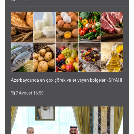
Azərbaycanda ən çox çörək və ət yeyən bölgələr -SİYAHI
7 Avqust 16:50