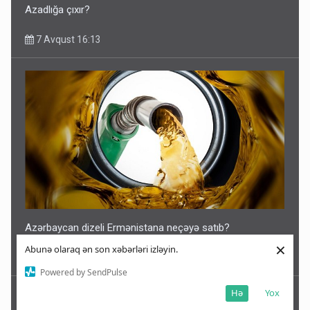
Azadlığa çıxır?
7 Avqust 16:13
Azərbaycan dizeli Ermənistana neçəyə satıb?
×
Abunə olaraq ən son xəbərləri izləyin.
7 Avqust 16:09
Powered by SendPulse
Hə
Yox