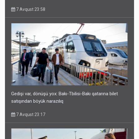
7 Avqust 23:58
Geri çağırılan səfir Abel Məhərrəmovun oğludur - DOSYE
7 Avqust 14:07
Gedişi var, dönüşü yox: Bakı-Tbilisi-Bakı qatarına bilet
satışından böyük narazılıq
7 Avqust 23:17