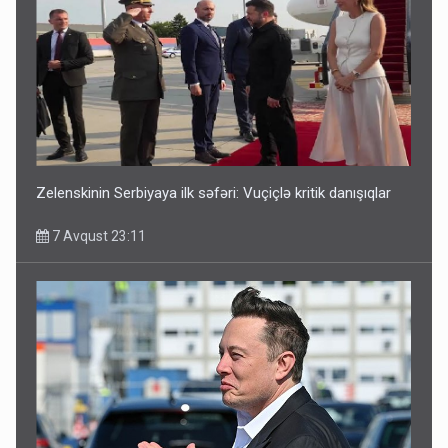
Media və Yayım Şurasına əlavə hüquq və vəzifələr verilib
7 Avqust 13:24
Zelenskinin Serbiyaya ilk səfəri: Vuçiçlə kritik danışıqlar
7 Avqust 23:11