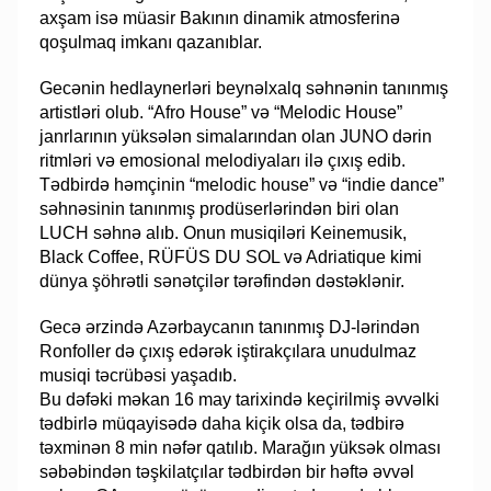
axşam isə müasir Bakının dinamik atmosferinə
qoşulmaq imkanı qazanıblar.
Gecənin hedlaynerləri beynəlxalq səhnənin tanınmış
artistləri olub. “Afro House” və “Melodic House”
janrlarının yüksələn simalarından olan JUNO dərin
ritmləri və emosional melodiyaları ilə çıxış edib.
Tədbirdə həmçinin “melodic house” və “indie dance”
səhnəsinin tanınmış prodüserlərindən biri olan
LUCH səhnə alıb. Onun musiqiləri Keinemusik,
Black Coffee, RÜFÜS DU SOL və Adriatique kimi
dünya şöhrətli sənətçilər tərəfindən dəstəklənir.
Gecə ərzində Azərbaycanın tanınmış DJ-lərindən
Ronfoller də çıxış edərək iştirakçılara unudulmaz
musiqi təcrübəsi yaşadıb.
Bu dəfəki məkan 16 may tarixində keçirilmiş əvvəlki
tədbirlə müqayisədə daha kiçik olsa da, tədbirə
təxminən 8 min nəfər qatılıb. Marağın yüksək olması
səbəbindən təşkilatçılar tədbirdən bir həftə əvvəl