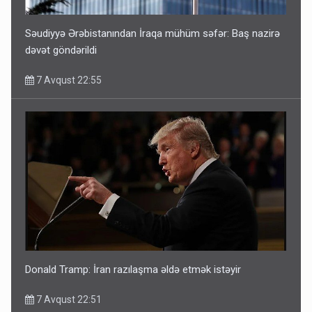
Səudiyyə Ərəbistanından İraqa mühüm səfər: Baş nazirə
dəvət göndərildi
7 Avqust 22:55
Donald Tramp: İran razılaşma əldə etmək istəyir
7 Avqust 22:51