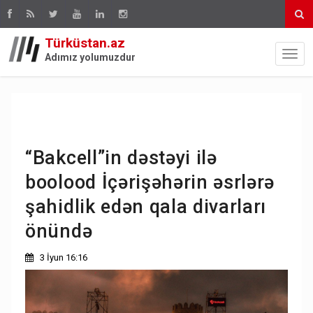
Türküstan.az
Adımız yolumuzdur
“Bakcell”in dəstəyi ilə
boolood İçərişəhərin əsrlərə
şahidlik edən qala divarları
önündə
3 İyun 16:16