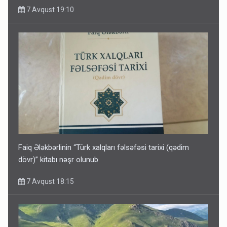
7 Avqust 19:10
Faiq Ələkbərlinin “Türk xalqları fəlsəfəsi tarixi (qədim
dövr)” kitabı nəşr olunub
7 Avqust 18:15