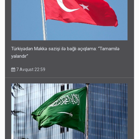
Türkiyədən Məkkə sazişi ilə bağlı açıqlama: “Tamamilə
yalandır”
7 Avqust 22:59