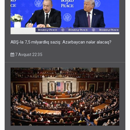
ABŞ-la 7,5 milyardlıq saziş: Azərbaycan nələr alacaq?
7 Avqust 22:35