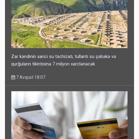
Zar kəndinin xarici su təchizatı, tullantı su şəbəkə və
qurğuların tikintisinə 7 milyon xərclənəcək
7 Avqust 18:07