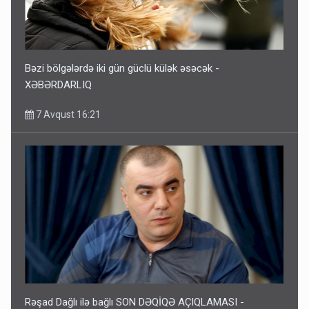
Bəzi bölgələrdə iki gün güclü külək əsəcək -
XƏBƏRDARLIQ
7 Avqust 16:21
Rəşad Dağlı ilə bağlı SON DƏQİQƏ AÇIQLAMASI -