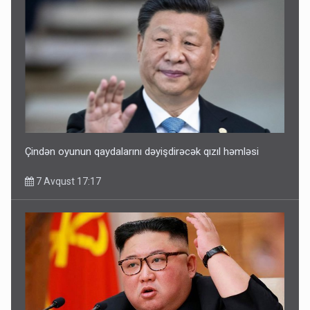
Çindən oyunun qaydalarını dəyişdirəcək qızıl həmləsi
7 Avqust 17:17