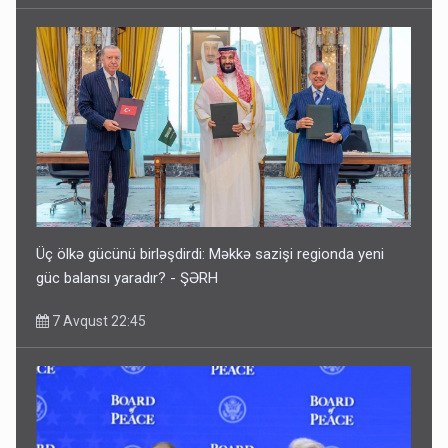
Üç ölkə gücünü birləşdirdi: Məkkə sazişi regionda yeni
güc balansı yaradır? - ŞƏRH
7 Avqust 22:45