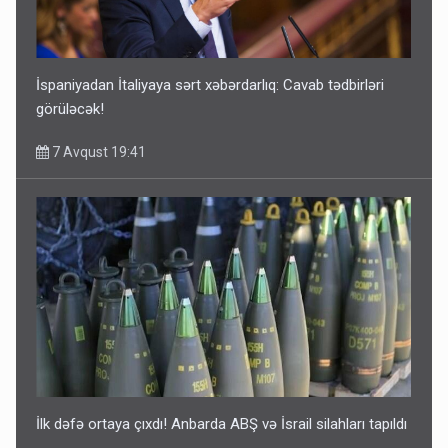
İspaniyadan İtaliyaya sərt xəbərdarlıq: Cavab tədbirləri
görüləcək!
7 Avqust 19:41
İlk dəfə ortaya çıxdı! Anbarda ABŞ və İsrail silahları tapıldı