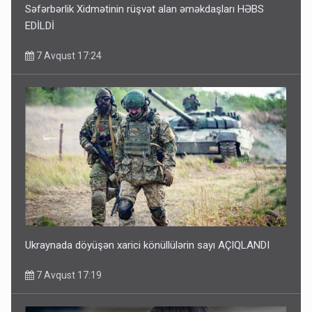
Səfərbərlik Xidmətinin rüşvət alan əməkdaşları HƏBS
EDİLDİ
7 Avqust 17:24
Ukraynada döyüşən xarici könüllülərin sayı AÇIQLANDI
7 Avqust 17:19