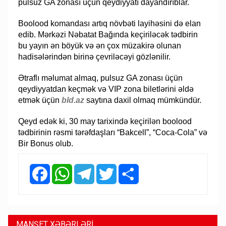
pulsuz GA zonası üçün qeydiyyatı dayandırıblar.
Boolood komandası artıq növbəti layihəsini də elan
edib. Mərkəzi Nəbatat Bağında keçiriləcək tədbirin
bu yayın ən böyük və ən çox müzakirə olunan
hadisələrindən birinə çevriləcəyi gözlənilir.
Ətraflı məlumat almaq, pulsuz GA zonası üçün
qeydiyyatdan keçmək və VIP zona biletlərini əldə
etmək üçün
bld.az
saytına daxil olmaq mümkündür.
Qeyd edək ki, 30 may tarixində keçirilən boolood
tədbirinin rəsmi tərəfdaşları “Bakcell”, “Coca-Cola” və
Bir Bonus olub.
Facebook
WhatsApp
Telegram
Twitter
Share
MANŞET XƏBƏRLƏRİ