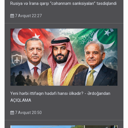
Rusiya və İrana qarşı “cəhənnəm sanksiyaları” təsdiqləndi
7 Avqust 22:27
Yeni hərbi ittifaqın hədəfi hansı ölkədir? - Ərdoğandan
AÇIQLAMA
7 Avqust 20:50