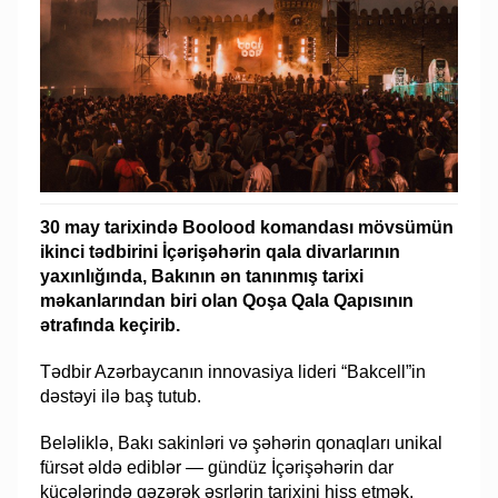
30 may tarixində Boolood komandası mövsümün
ikinci tədbirini İçərişəhərin qala divarlarının
yaxınlığında, Bakının ən tanınmış tarixi
məkanlarından biri olan Qoşa Qala Qapısının
ətrafında keçirib.
Tədbir Azərbaycanın innovasiya lideri “Bakcell”in
dəstəyi ilə baş tutub.
Beləliklə, Bakı sakinləri və şəhərin qonaqları unikal
fürsət əldə ediblər — gündüz İçərişəhərin dar
küçələrində gəzərək əsrlərin tarixini hiss etmək,