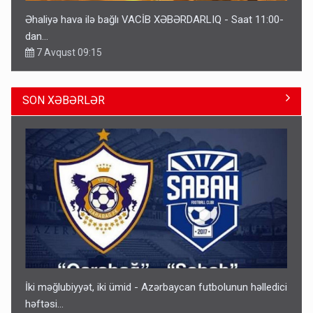
Əhaliyə hava ilə bağlı VACİB XƏBƏRDARLIQ - Saat 11:00-
dan…
7 Avqust 09:15
SON XƏBƏRLƏR
Gedişi var, dönüşü yox: Bakı-Tbilisi-Bakı qatarına bilet
satışından böyük narazılıq
7 Avqust 23:17
İki məğlubiyyət, iki ümid - Azərbaycan futbolunun həlledici
həftəsi...