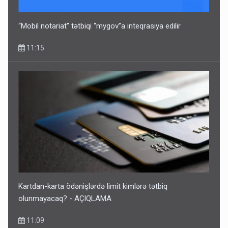
SİYAHI
10:53
“Mobil notariat” tətbiqi “mygov”a inteqrasiya edilir
11:15
Ərdoğana sui-qəsd planının iştirakçısı detalları açıqladı
5 Avqust 16:56
Kartdan-karta ödənişlərdə limit kimlərə tətbiq
olunmayacaq? - AÇIQLAMA
11:09