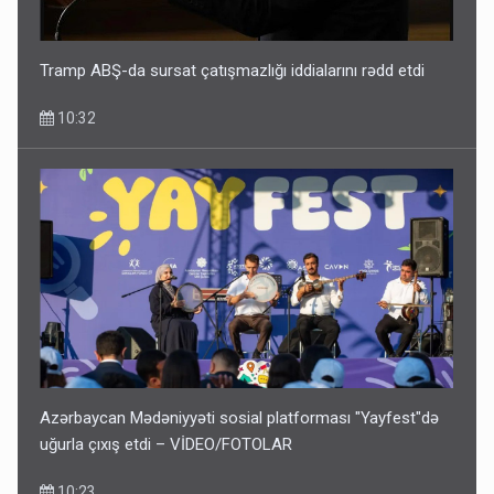
Tramp ABŞ-da sursat çatışmazlığı iddialarını rədd etdi
10:32
Azərbaycan Mədəniyyəti sosial platforması "Yayfest"də
uğurla çıxış etdi – VİDEO/FOTOLAR
10:23