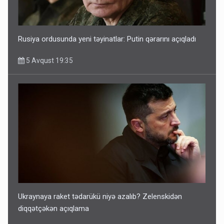
Rusiya ordusunda yeni təyinatlar: Putin qərarını açıqladı
5 Avqust 19:35
Ukraynaya raket tədarükü niyə azalıb? Zelenskidən
diqqətçəkən açıqlama