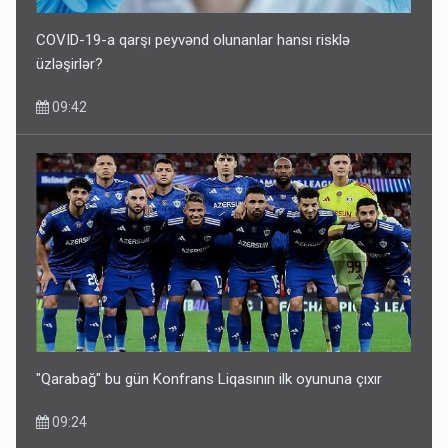
COVID-19-a qarşı peyvənd olunanlar hansı risklə
üzləşirlər?
09:42
"Qarabağ" bu gün Konfrans Liqasının ilk oyununa çıxır
09:24