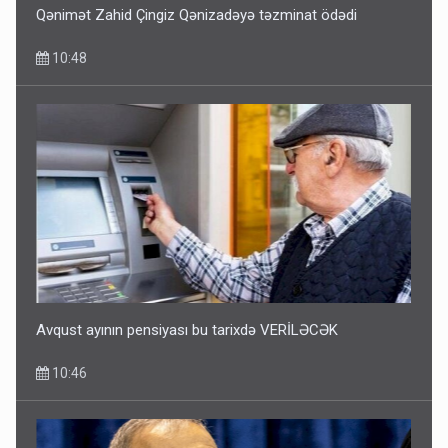
Qənimət Zahid Çingiz Qənizadəyə təzminat ödədi
10:48
Avqust ayının pensiyası bu tarixdə VERİLƏCƏK
10:46