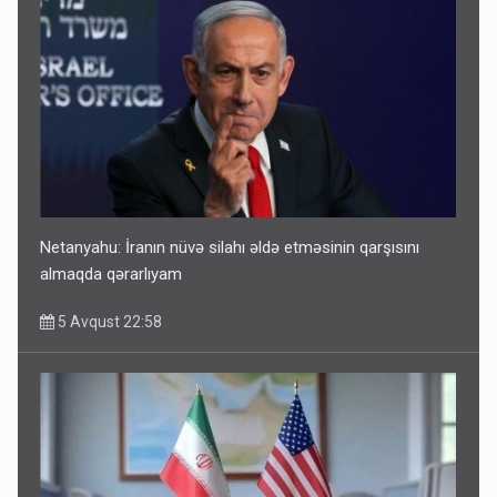
Netanyahu: İranın nüvə silahı əldə etməsinin qarşısını
almaqda qərarlıyam
5 Avqust 22:58