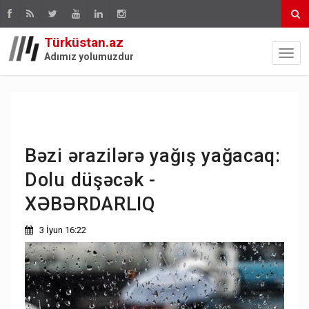
Türküstan.az
Adımız yolumuzdur
Bəzi ərazilərə yağış yağacaq:
Dolu düşəcək -
XƏBƏRDARLIQ
3 İyun 16:22