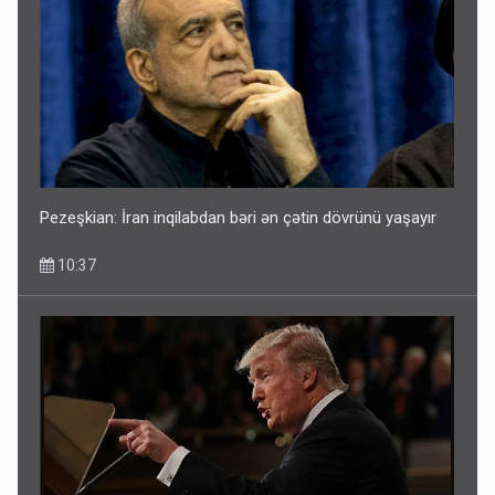
Pezeşkian: İran inqilabdan bəri ən çətin dövrünü yaşayır
10:37