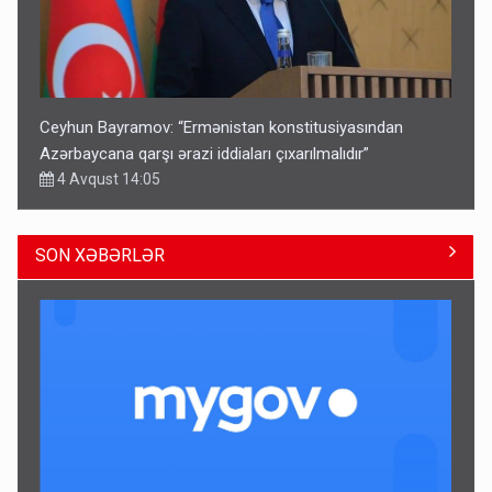
Ceyhun Bayramov: “Ermənistan konstitusiyasından
Azərbaycana qarşı ərazi iddiaları çıxarılmalıdır”
4 Avqust 14:05
SON XƏBƏRLƏR
Bu ölkələrə şəxsiyyət vəsiqəsi ilə gedə biləcəksiniz -