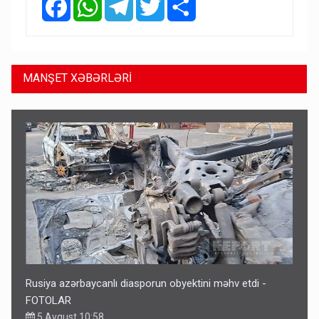
MANŞET XƏBƏRLƏRİ
Rusiya azərbaycanlı diasporun obyektini məhv etdi -
FOTOLAR
5 Avqust 10:58