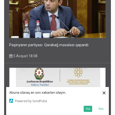
Paşinyanın partiyası: Qarabağ məsələsi qapanıb
5 Avqust 18:08
×
Abunə olaraq ən son xəbərləri izləyin.
Powered by SendPulse
Hə
Yox