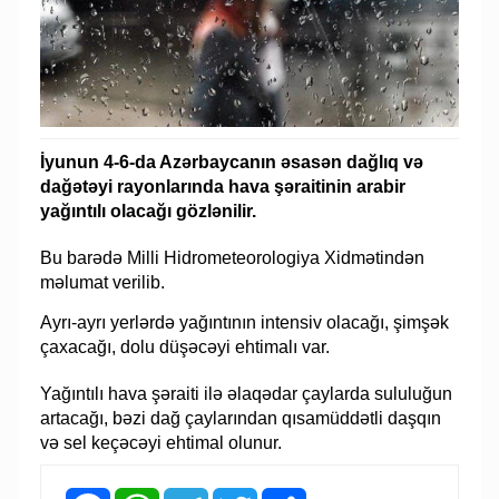
İyunun 4-6-da Azərbaycanın əsasən dağlıq və
dağətəyi rayonlarında hava şəraitinin arabir
yağıntılı olacağı gözlənilir.
Bu barədə Milli Hidrometeorologiya Xidmətindən
məlumat verilib.
Ayrı-ayrı yerlərdə yağıntının intensiv olacağı, şimşək
çaxacağı, dolu düşəcəyi ehtimalı var.
Yağıntılı hava şəraiti ilə əlaqədar çaylarda sululuğun
artacağı, bəzi dağ çaylarından qısamüddətli daşqın
və sel keçəcəyi ehtimal olunur.
Facebook
WhatsApp
Telegram
Twitter
Share