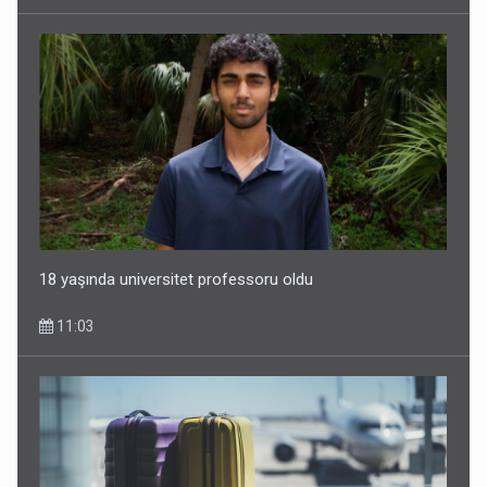
Rusiya Azərbaycan vətədaşlarını deport etdi
5 Avqust 11:53
18 yaşında universitet professoru oldu
11:03