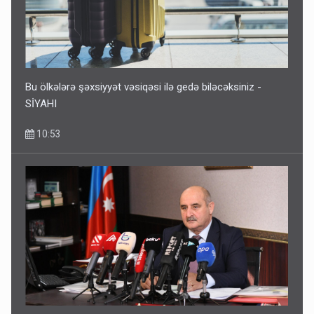
Bu ölkələrə şəxsiyyət vəsiqəsi ilə gedə biləcəksiniz -
SİYAHI
10:53