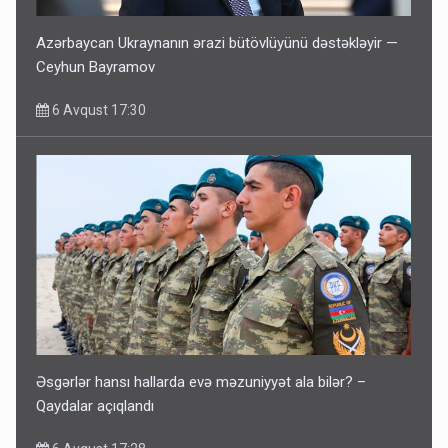
Azərbaycan Ukraynanın ərazi bütövlüyünü dəstəkləyir —
Ceyhun Bayramov
6 Avqust 17:30
Əsgərlər hansı hallarda evə məzuniyyət ala bilər? –
Qaydalar açıqlandı