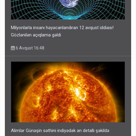
Milyonlarla insanı həyəcanlandıran 12 avqust iddiası!
Gözlənilən açıqlama gəldi
6 Avqust 16:48
Alimlər Günəşin səthini indiyədək ən detallı şəkildə