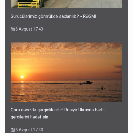
Sürücülərimiz gömrükdə saxlanılıb? - RƏSMİ
6 Avqust 17:43
Qara dənizdə gərginlik artır! Rusiya Ukrayna hərbi
gəmilərini hədəf alır
6 Avqust 17:43