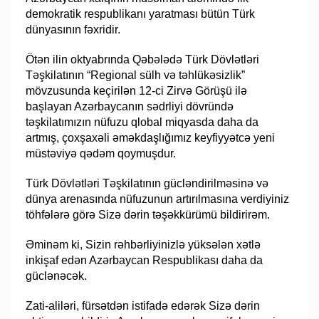
demokratik respublikanı yaratması bütün Türk
dünyasının fəxridir.
Ötən ilin oktyabrında Qəbələdə Türk Dövlətləri
Təşkilatının “Regional sülh və təhlükəsizlik”
mövzusunda keçirilən 12-ci Zirvə Görüşü ilə
başlayan Azərbaycanın sədrliyi dövründə
təşkilatımızın nüfuzu qlobal miqyasda daha da
artmış, çoxşaxəli əməkdaşlığımız keyfiyyətcə yeni
müstəviyə qədəm qoymuşdur.
Türk Dövlətləri Təşkilatının gücləndirilməsinə və
dünya arenasında nüfuzunun artırılmasına verdiyiniz
töhfələrə görə Sizə dərin təşəkkürümü bildirirəm.
Əminəm ki, Sizin rəhbərliyinizlə yüksələn xətlə
inkişaf edən Azərbaycan Respublikası daha da
güclənəcək.
Zati-aliləri, fürsətdən istifadə edərək Sizə dərin