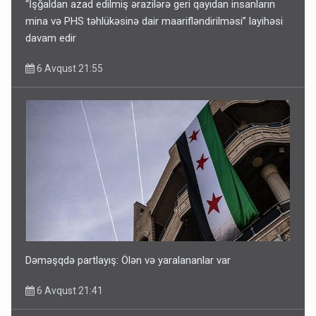
“İşğaldan azad edilmiş ərazilərə geri qayıdan insanların
mina və PHS təhlükəsinə dair maarifləndirilməsi” layihəsi
davam edir
6 Avqust 21:55
Dəməşqdə partlayış: Ölən və yaralananlar var
6 Avqust 21:41