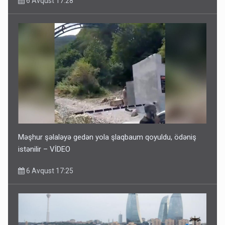
6 Avqust 17:28
Məşhur şəlaləyə gedən yola şlaqbaum qoyuldu, ödəniş
istənilir – VİDEO
6 Avqust 17:25