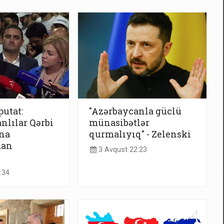
utat:
"Azərbaycanla güclü
nlılar Qərbi
münasibətlər
na
qurmalıyıq" - Zelenski
dan
3 Avqust 22:23
:34