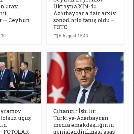
n ərazi
Ukrayna XİN-də
nü
Azərbaycana dair arxiv
ir — Ceyhun
sənədlərlə tanış oldu –
FOTO
:30
6 Avqust 15:43
ayramov
Cihangir İşbilir:
lotsuz uçuş
Türkiyə-Azərbaycan
nın
media əməkdaşlığının
 - FOTOLAR
genişləndirilməsi əsas