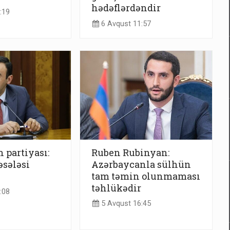
hədəflərdəndir
:19
6 Avqust 11:57
 partiyası:
Ruben Rubinyan:
sələsi
Azərbaycanla sülhün
tam təmin olunmaması
təhlükədir
:08
5 Avqust 16:45