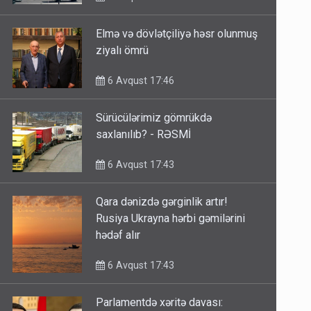
Elmə və dövlətçiliyə həsr olunmuş
ziyalı ömrü
6 Avqust 17:46
Sürücülərimiz gömrükdə
saxlanılıb? - RƏSMİ
6 Avqust 17:43
Qara dənizdə gərginlik artır!
Rusiya Ukrayna hərbi gəmilərini
hədəf alır
6 Avqust 17:43
Parlamentdə xəritə davası: