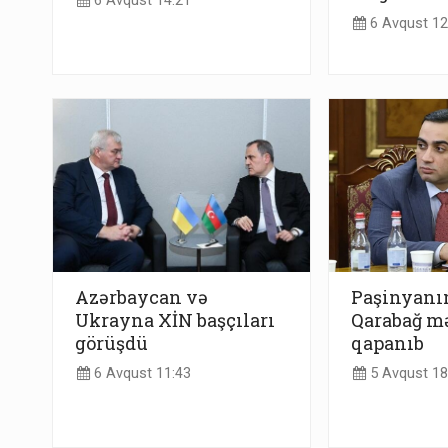
6 Avqust 14:21
6 Avqust 12
Azərbaycan və
Paşinyanın
Ukrayna XİN başçıları
Qarabağ mə
görüşdü
qapanıb
6 Avqust 11:43
5 Avqust 18