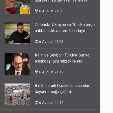
uşaqlarınıza qətiyyən verməyin!
6 Avqust 21:36
Zelenski: Ukrayna və 10 ölkə birgə
antiballistik sistem hazırlayır
6 Avqust 21:23
Kalın və Şeybani Türkiyə-Suriya
əməkdaşlığını müzakirə etdi
6 Avqust 21:12
8 ölkə İsraili Qəzzada hücumları
dayandırmağa çağırdı
6 Avqust 20:12