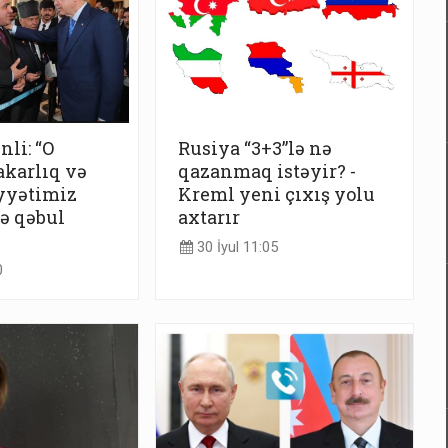
li: “O
Rusiya “3+3”lə nə
karlıq və
qazanmaq istəyir? -
iyyətimiz
Kreml yeni çıxış yolu
ə qəbul
axtarır
30 İyul 11:05
0