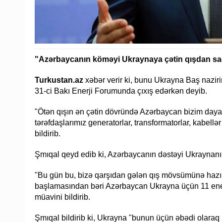
"Azərbaycanın köməyi Ukraynaya çətin qışdan s
Turkustan.az
xəbər verir ki, bunu Ukrayna Baş naziri
31-ci Bakı Enerji Forumunda çıxış edərkən deyib.
"Ötən qışın ən çətin dövründə Azərbaycan bizim dayan
tərəfdaşlarımız generatorlar, transformatorlar, kabellə
bildirib.
Şmıqal qeyd edib ki, Azərbaycanın dəstəyi Ukraynanı
"Bu gün bu, bizə qarşıdan gələn qış mövsümünə hazı
başlamasından bəri Azərbaycan Ukrayna üçün 11 enerj
müavini bildirib.
Şmıqal bildirib ki, Ukrayna "bunun üçün əbədi olaraq 