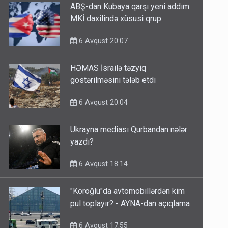
ABŞ-dan Kubaya qarşı yeni addım:
MKİ daxilində xüsusi qrup
6 Avqust 20:07
HƏMAS İsrailə təzyiq
göstərilməsini tələb etdi
6 Avqust 20:04
Ukrayna mediası Qurbandan nələr
yazdı?
6 Avqust 18:14
"Koroğlu"da avtomobillərdən kim
pul toplayır? - AYNA-dan açıqlama
6 Avqust 17:55