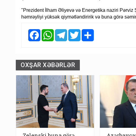
"Prezident İlham Əliyevə və Energetika naziri Pərviz 
həmrəyliyi yüksək qiymətləndiririk və buna görə səmimi
Facebook
WhatsApp
Telegram
Twitter
Share
OXŞAR XƏBƏRLƏR
Zelenski buna görə
Azərbayca