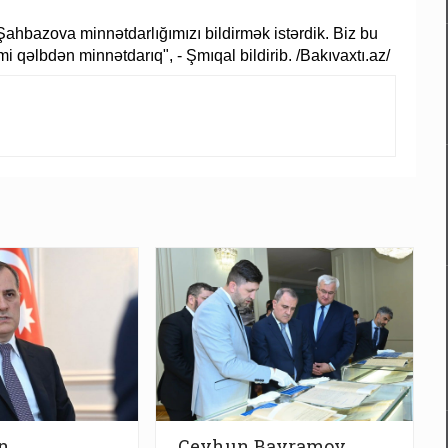
Şahbazova minnətdarlığımızı bildirmək istərdik. Biz bu
 qəlbdən minnətdarıq", - Şmıqal bildirib. /Bakıvaxtı.az/
n
Ceyhun Bayramov