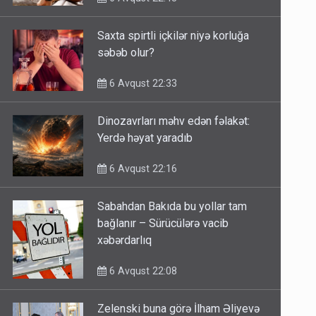
Saxta spirtli içkilər niyə korluğa
səbəb olur?
6 Avqust 22:33
Dinozavrları məhv edən fəlakət:
Yerdə həyat yaradıb
6 Avqust 22:16
Sabahdan Bakıda bu yollar tam
bağlanır – Sürücülərə vacib
xəbərdarlıq
6 Avqust 22:08
Zelenski buna görə İlham Əliyevə