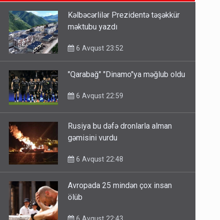
6 Avqust 14:14
Kəlbəcərlilər Prezidentə təşəkkür
məktubu yazdı
Bu ölkələrə şəxsiyyət vəsiqəsi ilə
gedə biləcəksiniz - SİYAHI
6 Avqust 23:52
6 Avqust 10:53
"Qarabağ" "Dinamo"ya məğlub oldu
Ərdoğana sui-qəsd planının
6 Avqust 22:59
iştirakçısı detalları açıqladı
5 Avqust 16:56
Rusiya bu dəfə dronlarla alman
gəmisini vurdu
6 Avqust 22:48
Avropada 25 mindən çox insan
ölüb
6 Avqust 22:43