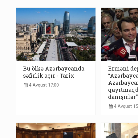
Bu ölkə Azərbaycanda
Erməni dep
səfirlik açır - Tarix
“Azərbayca
Azərbayca
4 Avqust 17:00
qayıtmaq
danışırlar”
4 Avqust 15