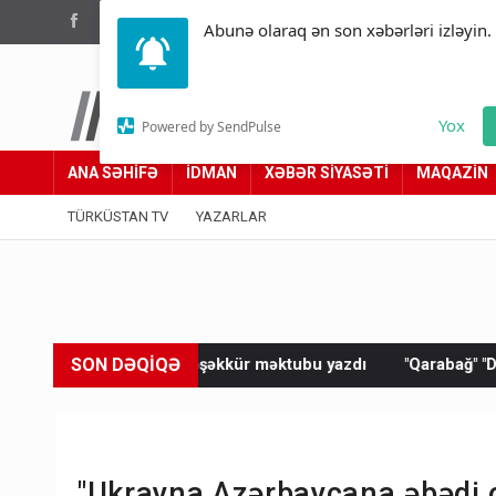
(012) 449 94 05
Abunə olaraq ən son xəbərləri izləyin.
Türküstan.az
Yox
Powered by SendPulse
Adımız yolumuzdur
ANA SƏHİFƏ
İDMAN
XƏBƏR SİYASƏTİ
MAQAZİN
TÜRKÜSTAN TV
YAZARLAR
SON DƏQİQƏ
ntə təşəkkür məktubu yazdı
"Qarabağ" "Dinamo"ya məğlub old
"Ukrayna Azərbaycana əbədi o