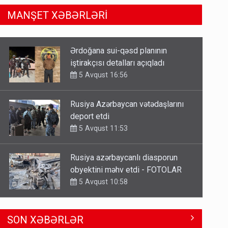
MANŞET XƏBƏRLƏRİ
Rusiya Azərbaycan vətədaşlarını
deport etdi
5 Avqust 11:53
Rusiya azərbaycanlı diasporun
obyektini məhv etdi - FOTOLAR
5 Avqust 10:58
Bu tarixdən HAVALAR DƏYİŞİR -
İSTİLƏR BİTİR
4 Avqust 22:04
ŞOK! David Seliverstov ölkədən
SON XƏBƏRLƏR
qaçdı