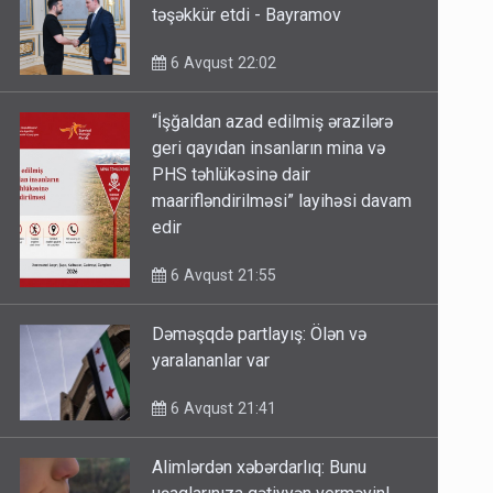
təşəkkür etdi - Bayramov
6 Avqust 22:02
“İşğaldan azad edilmiş ərazilərə
geri qayıdan insanların mina və
PHS təhlükəsinə dair
maarifləndirilməsi” layihəsi davam
edir
6 Avqust 21:55
Dəməşqdə partlayış: Ölən və
yaralananlar var
6 Avqust 21:41
Alimlərdən xəbərdarlıq: Bunu