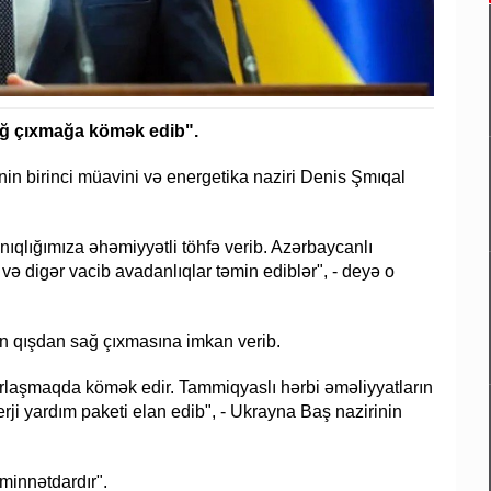
ağ çıxmağa kömək edib".
nin birinci müavini və energetika naziri Denis Şmıqal
ıqlığımıza əhəmiyyətli töhfə verib. Azərbaycanlı
r və digər vacib avadanlıqlar təmin ediblər", - deyə o
n qışdan sağ çıxmasına imkan verib.
rlaşmaqda kömək edir. Tammiqyaslı hərbi əməliyyatların
i yardım paketi elan edib", - Ukrayna Baş nazirinin
minnətdardır".