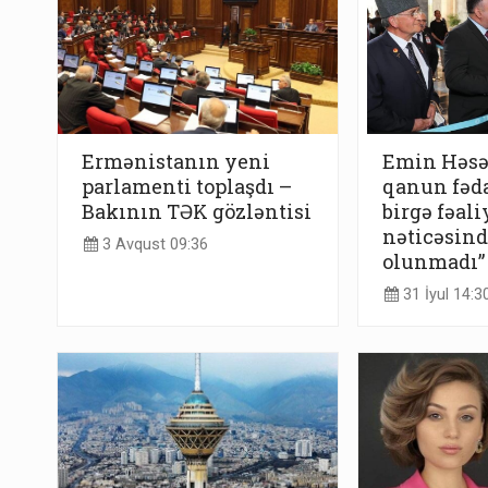
Ermənistanın yeni
Emin Həsən
parlamenti toplaşdı –
qanun fəda
Bakının TƏK gözləntisi
birgə fəal
nəticəsind
3 Avqust 09:36
olunmadı”
31 İyul 14:3