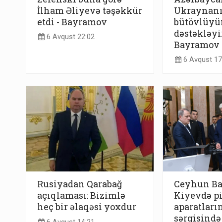
İlham Əliyevə təşəkkür
Ukraynanı
etdi - Bayramov
bütövlüyü
dəstəkləy
6 Avqust 22:02
Bayramov
6 Avqust 17
Rusiyadan Qarabağ
Ceyhun B
açıqlaması: Bizimlə
Kiyevdə pi
heç bir əlaqəsi yoxdur
aparatları
sərgisində