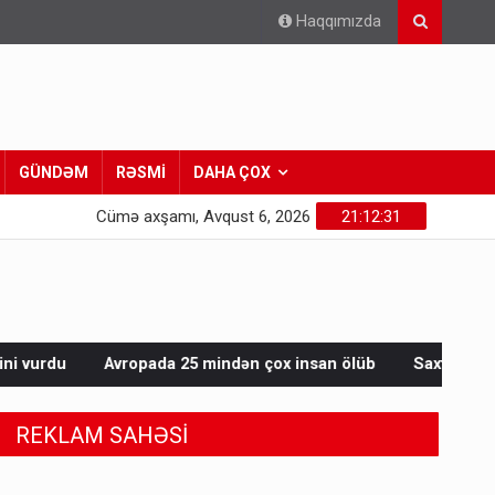
Haqqımızda
GÜNDƏM
RƏSMİ
DAHA ÇOX
Cümə axşamı, Avqust 6, 2026
21:12:32
a 25 mindən çox insan ölüb
Saxta spirtli içkilər niyə korluğa
REKLAM SAHƏSİ