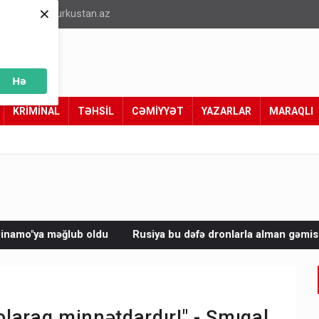
×
info@turkustan.az
Hə
KRİMİNAL
TƏHSİL
CƏMİYYƏT
YAZARLAR
MARAQLI
u
Rusiya bu dəfə dronlarla alman gəmisini vurdu
Avropad
laraq minnətdardır!" - Şmıqal