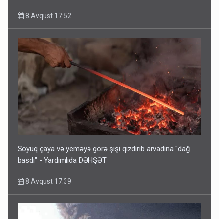
8 Avqust 17:52
Soyuq çaya və yeməyə görə şişi qızdırıb arvadına "dağ
basdı" - Yardımlıda DƏHŞƏT
8 Avqust 17:39