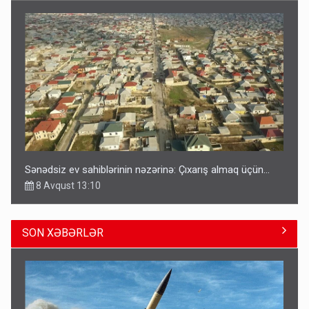
Sənədsiz ev sahiblərinin nəzərinə: Çıxarış almaq üçün...
8 Avqust 13:10
SON XƏBƏRLƏR