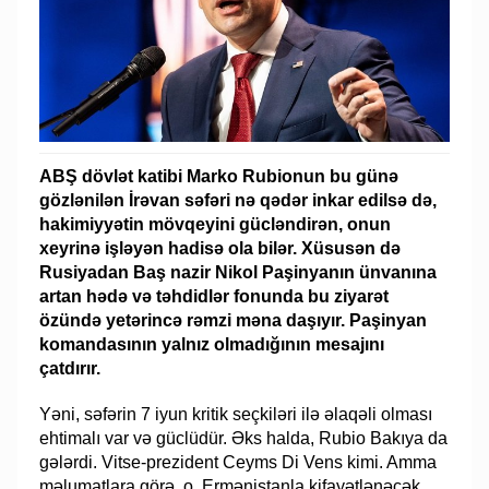
ABŞ dövlət katibi Marko Rubionun bu günə
gözlənilən İrəvan səfəri nə qədər inkar edilsə də,
hakimiyyətin mövqeyini gücləndirən, onun
xeyrinə işləyən hadisə ola bilər. Xüsusən də
Rusiyadan Baş nazir Nikol Paşinyanın ünvanına
artan hədə və təhdidlər fonunda bu ziyarət
özündə yetərincə rəmzi məna daşıyır. Paşinyan
komandasının yalnız olmadığının mesajını
çatdırır.
Yəni, səfərin 7 iyun kritik seçkiləri ilə əlaqəli olması
ehtimalı var və güclüdür. Əks halda, Rubio Bakıya da
gələrdi. Vitse-prezident Ceyms Di Vens kimi. Amma
məlumatlara görə, o, Ermənistanla kifayətlənəcək.