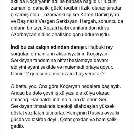
aktı da Köçəryanın adı ilə birbaşa bağlıdır. Hücum
zamanı o, daha iki güclü rəqibini fiziki olaraq sıradan
çıxarmış oldu – ozamankı spiker Karen Dəmirçiyan
və Baş nazir Vazgen Sərkisyan. Hərgah, sonuncu da
onların bir tayı, Xocalı hərbi canilərindən idi və
Azərbaycanın dinc əhalisinə qan uddurmuşdu.
İndi bu zat xalqın adından danışır.
Halbuki rəy
sorğuları ermənilərin əksəriyyətinin Köçəryan-
Sərkisyan tandeminə nifrət bəsləməyə davam
etdiyini əyani şəkildə və mütəmadi ortaya qoyur.
Cəmi 12 gün sonra möcüzəmi baş verəcək?
Əlbəttə, yox. Ona görə Köçəryan hədələrə başlayıb.
Ancaq bu dəfə çevriliş xülyası elə xülya olaraq
qalacaq. Hər halda indi nə o, nə də onun Serj
Sərkisyan timsalında ideoloji silahdaşları yüksək
dövlət vəzifələri tutmurlar. Həmçinin Rusiya əvvəlki
gücdə və təsirdə deyil. Qatar çoxdan və həmişəlik
gedib.