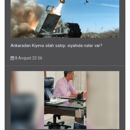
Azərbaycan bundan hər il 3 milyard dollar qazanacaq
8 Avqust 23:33
Ankaradan Kiyevə silah satışı: siyahıda nələr var?
8 Avqust 23:56
İrəvan dünyaya Azərbaycan üzərindən çıxır – Mühüm
etiraf
8 Avqust 23:19