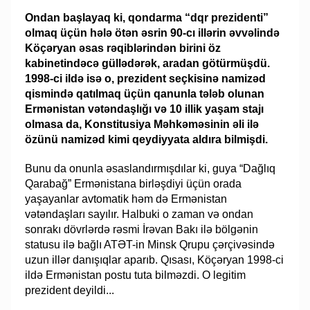
Ondan başlayaq ki, qondarma “dqr prezidenti”
olmaq üçün hələ ötən əsrin 90-cı illərin əvvəlində
Köçəryan əsas rəqiblərindən birini öz
kabinetindəcə güllədərək, aradan götürmüşdü.
1998-ci ildə isə o, prezident seçkisinə namizəd
qismində qatılmaq üçün qanunla tələb olunan
Ermənistan vətəndaşlığı və 10 illik yaşam stajı
olmasa da, Konstitusiya Məhkəməsinin əli ilə
özünü namizəd kimi qeydiyyata aldıra bilmişdi.
Bunu da onunla əsaslandırmışdılar ki, guya “Dağlıq
Qarabağ” Ermənistana birləşdiyi üçün orada
yaşayanlar avtomatik həm də Ermənistan
vətəndaşları sayılır. Halbuki o zaman və ondan
sonrakı dövrlərdə rəsmi İrəvan Bakı ilə bölgənin
statusu ilə bağlı ATƏT-in Minsk Qrupu çərçivəsində
uzun illər danışıqlar aparıb. Qısası, Köçəryan 1998-ci
ildə Ermənistan postu tuta bilməzdi. O legitim
prezident deyildi...