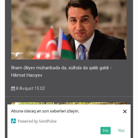
İlham Əliyev müharibədə də, sülhdə də qalib gəldi -
Hikmət Hacıyev
8 Avqust 15:02
×
Abunə olaraq ən son xəbərləri izləyin.
Powered by SendPulse
Hə
Yox