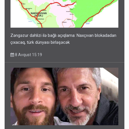
Zəngəzur dəhlizi ilə bağlı açıqlama: Naxçıvan blokadadan
çıxacaq, türk dünyası birləşəcək
8 Avqust 15:19