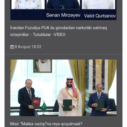
İrandan Füzuliyə PUA ilə göndərilən narkotiki satmaq
istəyirdilər - Tutuldular -VİDEO
8 Avqust 18:03
Misir “Məkkə sazişi”nə niyə qoşulmadı?