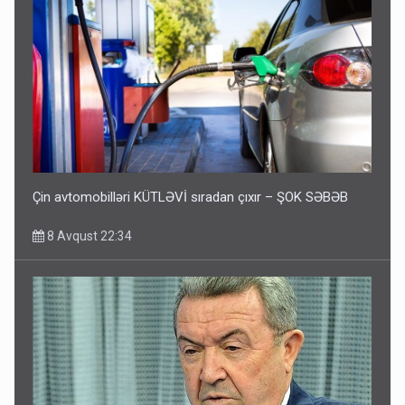
Çin avtomobilləri KÜTLƏVİ sıradan çıxır – ŞOK SƏBƏB
8 Avqust 22:34