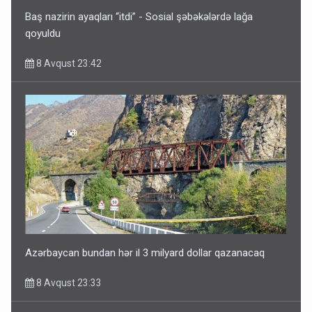
Baş nazirin ayaqları “itdi” - Sosial şəbəkələrdə lağa
qoyuldu
8 Avqust 23:42
Paşinyan Əliyevə zəng etməsindən danışdı
8 Avqust 16:18
Azərbaycan bundan hər il 3 milyard dollar qazanacaq
8 Avqust 23:33