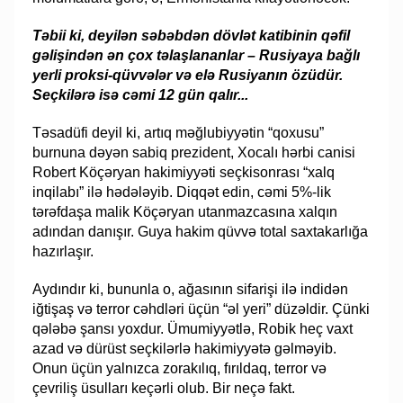
Təbii ki, deyilən səbəbdən dövlət katibinin qəfil
gəlişindən ən çox təlaşlananlar – Rusiyaya bağlı
yerli proksi-qüvvələr və elə Rusiyanın özüdür.
Seçkilərə isə cəmi 12 gün qalır...
Təsadüfi deyil ki, artıq məğlubiyyətin “qoxusu”
burnuna dəyən sabiq prezident, Xocalı hərbi canisi
Robert Köçəryan hakimiyyəti seçkisonrası “xalq
inqilabı” ilə hədələyib. Diqqət edin, cəmi 5%-lik
tərəfdaşa malik Köçəryan utanmazcasına xalqın
adından danışır. Guya hakim qüvvə total saxtakarlığa
hazırlaşır.
Aydındır ki, bununla o, ağasının sifarişi ilə indidən
iğtişaş və terror cəhdləri üçün “əl yeri” düzəldir. Çünki
qələbə şansı yoxdur. Ümumiyyətlə, Robik heç vaxt
azad və dürüst seçkilərlə hakimiyyətə gəlməyib.
Onun üçün yalnızca zorakılıq, fırıldaq, terror və
çevriliş üsulları keçərli olub. Bir neçə fakt.