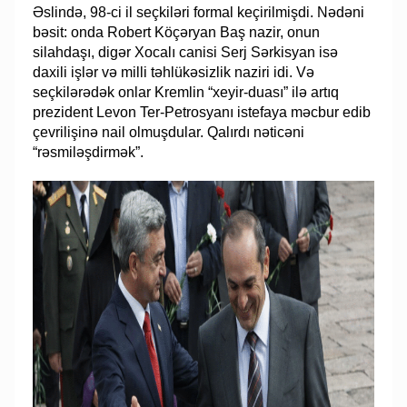
Əslində, 98-ci il seçkiləri formal keçirilmişdi. Nədəni
bəsit: onda Robert Köçəryan Baş nazir, onun
silahdaşı, digər Xocalı canisi Serj Sərkisyan isə
daxili işlər və milli təhlükəsizlik naziri idi. Və
seçkilərədək onlar Kremlin “xeyir-duası” ilə artıq
prezident Levon Ter-Petrosyanı istefaya məcbur edib
çevrilişinə nail olmuşdular. Qalırdı nəticəni
“rəsmiləşdirmək”.