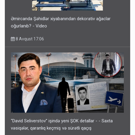
Əmircanda Şəhidlər xiyabanından dekorativ ağaclar
oğurlanıb? - Video
8 Avqust 17:06
“David Seliverstov” işində yeni ŞOK detallar - - Saxta
vəsiqələr, qaranlıq keçmiş və sürətli qaçış