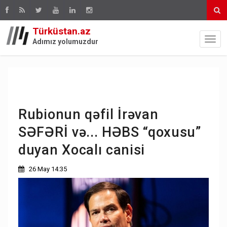
Türküstan.az
Adımız yolumuzdur
Rubionun qəfil İrəvan
SƏFƏRİ və... HƏBS “qoxusu”
duyan Xocalı canisi
26 May 14:35