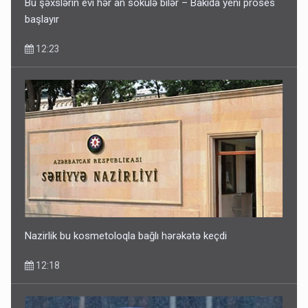
Bu şəxslərin evi hər an sökülə bilər – Bakıda yeni proses
başlayır
12:23
Corab satdığı deyilən qazi ilə bağlı - Daha bir açıqlama
11:40
Nazirlik bu kosmetoloqla bağlı hərəkətə keçdi
12:18