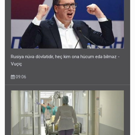
Rusiya nüvə dövlətidir, heç kim ona hücum edə bilməz -
Vuçiç
09:06