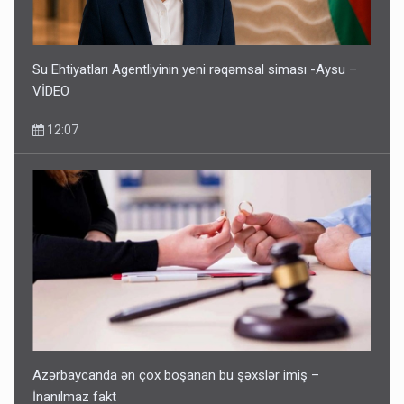
Su Ehtiyatları Agentliyinin yeni rəqəmsal siması -Aysu –
VİDEO
12:07
Azərbaycanda ən çox boşanan bu şəxslər imiş –
İnanılmaz fakt