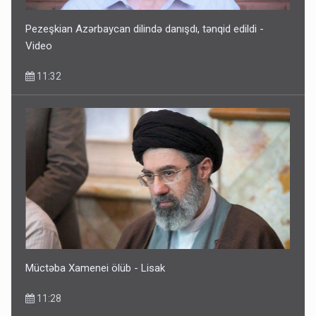
Pezeşkian Azərbaycan dilində danışdı, tənqid edildi -
Video
11:32
Müctəba Xamenei ölüb - Lisak
11:28