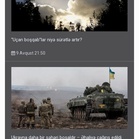
“Uçan boşqab”lar niyə sürətlə artır?
9 Avqust 21:50
Ukrayna daha bir şəhəri boşaldır – Əhaliyə çağırış edildi