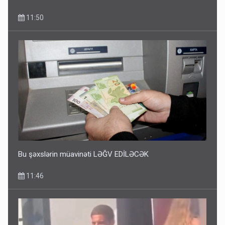
11:50
Bu şəxslərin müavinəti LƏĞV EDİLƏCƏK
11:46