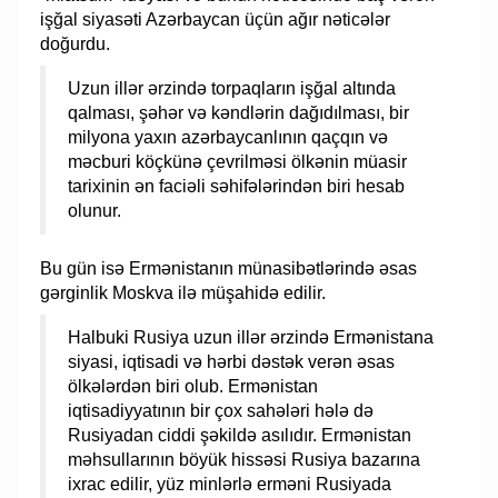
işğal siyasəti Azərbaycan üçün ağır nəticələr
doğurdu.
Uzun illər ərzində torpaqların işğal altında
qalması, şəhər və kəndlərin dağıdılması, bir
milyona yaxın azərbaycanlının qaçqın və
məcburi köçkünə çevrilməsi ölkənin müasir
tarixinin ən faciəli səhifələrindən biri hesab
olunur.
Bu gün isə Ermənistanın münasibətlərində əsas
gərginlik Moskva ilə müşahidə edilir.
Halbuki Rusiya uzun illər ərzində Ermənistana
siyasi, iqtisadi və hərbi dəstək verən əsas
ölkələrdən biri olub. Ermənistan
iqtisadiyyatının bir çox sahələri hələ də
Rusiyadan ciddi şəkildə asılıdır. Ermənistan
məhsullarının böyük hissəsi Rusiya bazarına
ixrac edilir, yüz minlərlə erməni Rusiyada