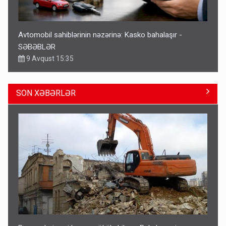
Avtomobil sahiblərinin nəzərinə: Kasko bahalaşır -
SƏBƏBLƏR
9 Avqust 15:35
SON XƏBƏRLƏR
Bu şəxslərin müavinəti LƏĞV EDİLƏCƏK
11:46