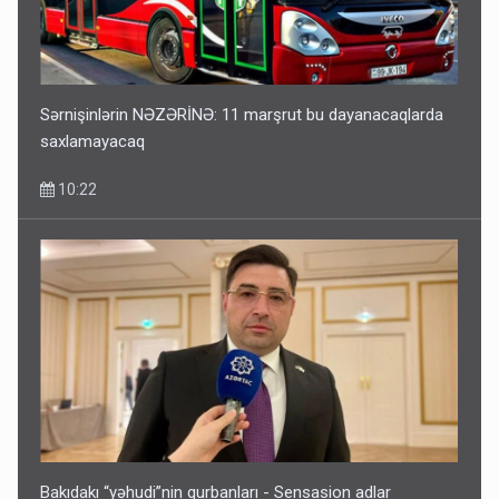
Sərnişinlərin NƏZƏRİNƏ: 11 marşrut bu dayanacaqlarda
saxlamayacaq
10:22
Bakıdakı “yəhudi”nin qurbanları - Sensasion adlar