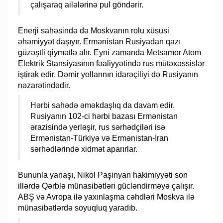
çalışaraq ailələrinə pul göndərir.
Enerji sahəsində də Moskvanın rolu xüsusi
əhəmiyyət daşıyır. Ermənistan Rusiyadan qazı
güzəştli qiymətlə alır. Eyni zamanda Metsamor Atom
Elektrik Stansiyasının fəaliyyətində rus mütəxəssislər
iştirak edir. Dəmir yollarının idarəçiliyi də Rusiyanın
nəzarətindədir.
Hərbi sahədə əməkdaşlıq da davam edir.
Rusiyanın 102-ci hərbi bazası Ermənistan
ərazisində yerləşir, rus sərhədçiləri isə
Ermənistan-Türkiyə və Ermənistan-İran
sərhədlərində xidmət aparırlar.
Bununla yanaşı, Nikol Paşinyan hakimiyyəti son
illərdə Qərblə münasibətləri gücləndirməyə çalışır.
ABŞ və Avropa ilə yaxınlaşma cəhdləri Moskva ilə
münasibətlərdə soyuqluq yaradıb.