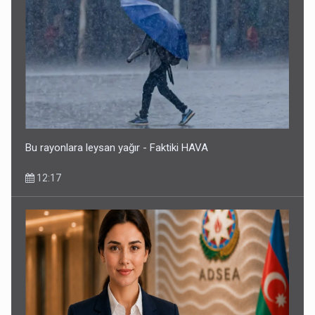
Bakıdakı “yəhudi”nin qurbanları - Sensasion adlar
10:13
Bu rayonlara leysan yağır - Faktiki HAVA
12:17