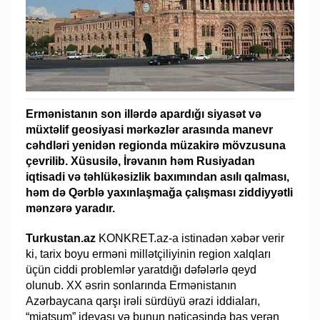
Ermənistanın son illərdə apardığı siyasət və
müxtəlif geosiyasi mərkəzlər arasında manevr
cəhdləri yenidən regionda müzakirə mövzusuna
çevrilib. Xüsusilə, İrəvanın həm Rusiyadan
iqtisadi və təhlükəsizlik baxımından asılı qalması,
həm də Qərblə yaxınlaşmağa çalışması ziddiyyətli
mənzərə yaradır.
Turkustan.az
KONKRET.az-a istinadən xəbər verir
ki, tarix boyu erməni millətçiliyinin region xalqları
üçün ciddi problemlər yaratdığı dəfələrlə qeyd
olunub. XX əsrin sonlarında Ermənistanın
Azərbaycana qarşı irəli sürdüyü ərazi iddiaları,
“miatsum” ideyası və bunun nəticəsində baş verən