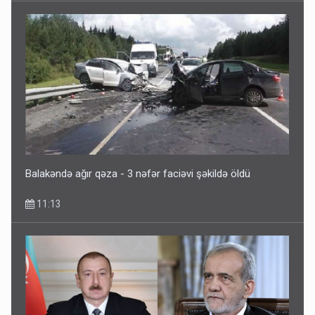
Balakəndə ağır qəza - 3 nəfər faciəvi şəkildə öldü
11:13