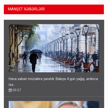
MANŞET XƏBƏRLƏRİ
Hava xəbəri müzakirə yaratdı: Bakıya 4 gün yağış, ardınca
isə…
09:57