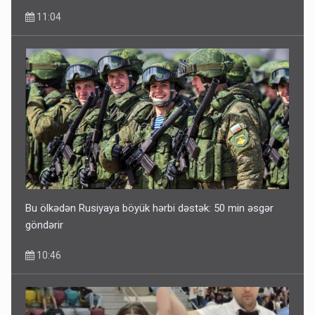
11:04
Bu ölkədən Rusiyaya böyük hərbi dəstək: 50 min əsgər
göndərir
10:46