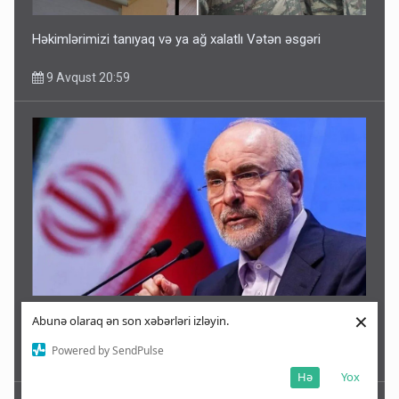
Həkimlərimizi tanıyaq və ya ağ xalatlı Vətən əsgəri
9 Avqust 20:59
×
İran parlamentində Qalibafın istefası tələb edildi
Abunə olaraq ən son xəbərləri izləyin.
Powered by SendPulse
9 Avqust 18:04
Hə
Yox