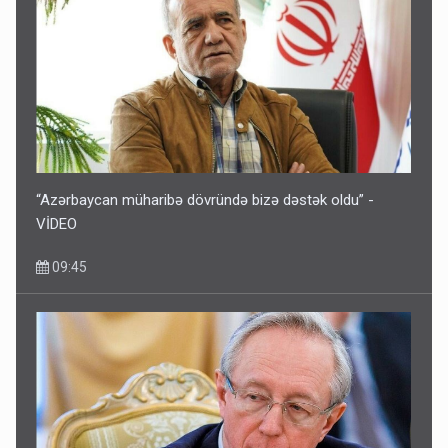
“Azərbaycan müharibə dövründə bizə dəstək oldu” -
VİDEO
09:45