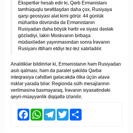
Ekspertlər hesab edir ki, Qərb Ermənistanı
tamhüquqlu tərəfdaşdan daha çox, Rusiyaya
qarşı geosiyasi alət kimi görür. 44 günlük
müharibə dövründə də Ermənistanın
Rusiyadan daha böyük hərbi və siyasi dəstək
gözlədiyi, lakin Moskvanın birbaşa
müdaxilədən yayınmasından sonra İrəvanın
Rusiyanı ittiham etdiyi tez-tez xatırladılır.
Analitiklər bildirirlər ki, Ermənistanın həm Rusiyadan
asılı qalması, həm də paralel şəkildə Qərbə
inteqrasiya cəhdləri gələcəkdə ölkə üçün əlavə
risklər yarada bilər. Regionda sülh mesajlarının
verilməsinə baxmayaraq, İrəvanın siyasətindəki
qeyri-müəyyənlik diqqətlə izlənilir.
Facebook
WhatsApp
Telegram
Twitter
Share