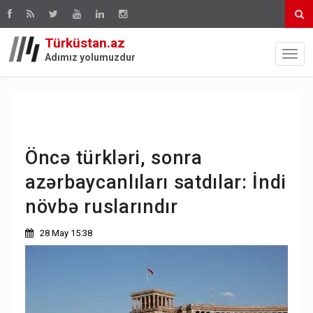
Türküstan.az
Adımız yolumuzdur
Öncə türkləri, sonra
azərbaycanlıları satdılar: İndi
növbə ruslarındır
28 May 15:38