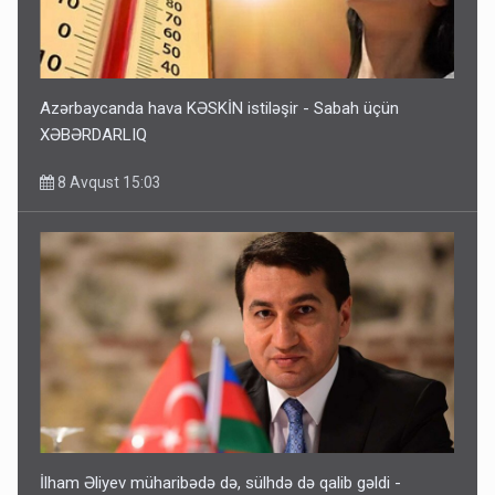
Azərbaycanda hava KƏSKİN istiləşir - Sabah üçün
XƏBƏRDARLIQ
8 Avqust 15:03
İlham Əliyev müharibədə də, sülhdə də qalib gəldi -