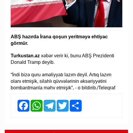
ABŞ hazırda İrana qoşun yeritməyə ehtiyac
görmür.
Turkustan.az
xəbər verir ki, bunu ABŞ Prezidenti
Donald Tramp deyib.
“İndi bizə quru əməliyyatı lazım deyil. Artıq lazım
olanı etmişik, silahlı qüvvələrinin əksəriyyətini
bombardmanla məhv etmişik”, - o bildirib./Teleqraf
Facebook
WhatsApp
Telegram
Twitter
Share