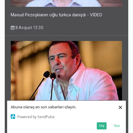
Məsud Pezeşkianın oğlu türkcə danışdı - VİDEO
8 Avqust 13:30
×
Abunə olaraq ən son xəbərləri izləyin.
Çarukyanın kürəkəni sifarişli qətlə görə həbs edildi
Powered by SendPulse
8 Avqust 13:26
Hə
Yox