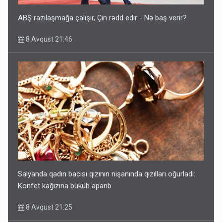
ABŞ razılaşmağa çalışır, Çin rədd edir - Nə baş verir?
8 Avqust 21:46
Salyanda qadın bacısı qızının nişanında qızılları oğurladı:
Konfet kağızına büküb aparıb
8 Avqust 21:25