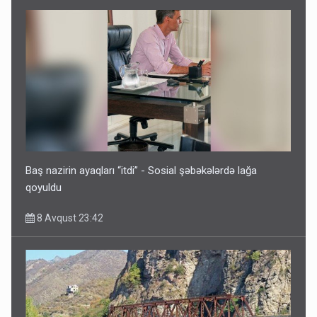
İrəvan dünyaya Azərbaycan üzərindən çıxır – Mühüm
etiraf
8 Avqust 23:19
Baş nazirin ayaqları “itdi” - Sosial şəbəkələrdə lağa
qoyuldu
8 Avqust 23:42