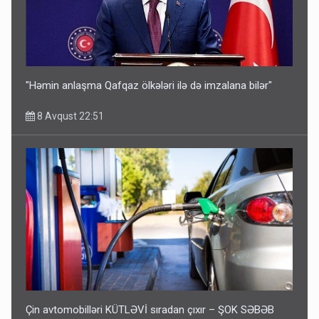
"Həmin anlaşma Qafqaz ölkələri ilə də imzalana bilər"
8 Avqust 22:51
Çin avtomobilləri KÜTLƏVİ sıradan çıxır – ŞOK SƏBƏB