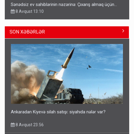
Sənədsiz ev sahiblərinin nəzərinə: Çıxarış almaq üçün...
8 Avqust 13:10
SON XƏBƏRLƏR
Azərbaycan bundan hər il 3 milyard dollar qazanacaq
8 Avqust 23:33
Ankaradan Kiyevə silah satışı: siyahıda nələr var?
8 Avqust 23:56