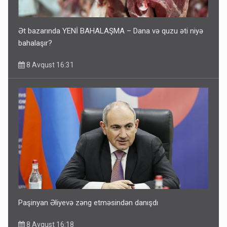
Ət bazarında YENİ BAHALAŞMA – Dana və quzu əti niyə
bahalaşır?
8 Avqust 16:31
Paşinyan Əliyevə zəng etməsindən danışdı
8 Avqust 16:18