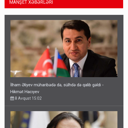
MANŞET XƏBƏRLƏRİ
İlham Əliyev müharibədə də, sülhdə də qalib gəldi -
Hikmət Hacıyev
8 Avqust 15:02