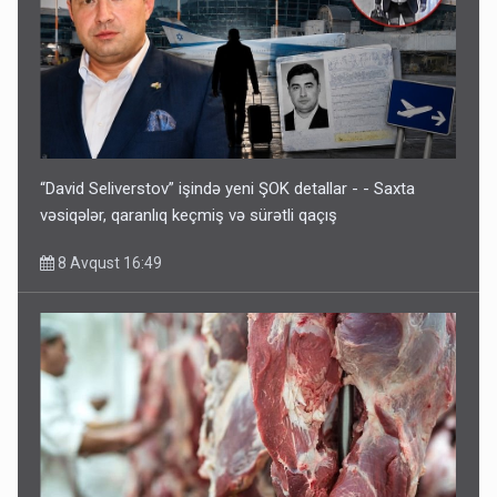
“David Seliverstov” işində yeni ŞOK detallar - - Saxta
vəsiqələr, qaranlıq keçmiş və sürətli qaçış
8 Avqust 16:49