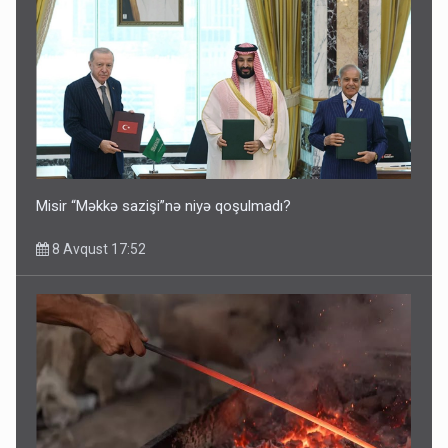
Misir “Məkkə sazişi”nə niyə qoşulmadı?
8 Avqust 17:52