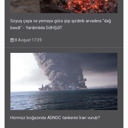
Soyuq çaya və yeməyə görə şişi qızdırıb arvadına "dağ
basdı" - Yardımlıda DƏHŞƏT
8 Avqust 17:39
Hörmüz boğazında ADNOC tankerini İran vurub?