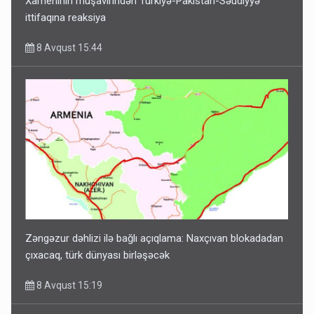
Xameninin müşavirindən Türkiyə-Pakistan-Səudiyyə
ittifaqına reaksiya
8 Avqust 15:44
Zəngəzur dəhlizi ilə bağlı açıqlama: Naxçıvan blokadadan
çıxacaq, türk dünyası birləşəcək
8 Avqust 15:19