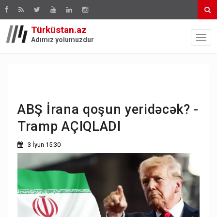
Türküstan.az
Adımız yolumuzdur
ABŞ İrana qoşun yeridəcək? -
Tramp AÇIQLADI
3 İyun 15:30