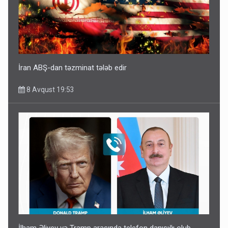
İran ABŞ-dan təzminat tələb edir
8 Avqust 19:53
İlham Əliyev və Tramp arasında telefon danışığı olub