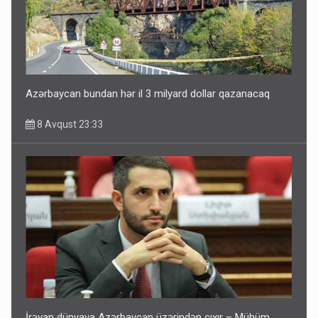
Paşinyan Əliyevə zəng etməsindən danışdı
8 Avqust 16:18
Azərbaycan bundan hər il 3 milyard dollar qazanacaq
8 Avqust 23:33
İrəvan dünyaya Azərbaycan üzərindən çıxır – Mühüm