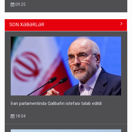
SON XƏBƏRLƏR
Avtomobil sahiblərinin nəzərinə: Kasko bahalaşır -
SƏBƏBLƏR
15:35
İran parlamentində Qalibafın istefası tələb edildi
18:04