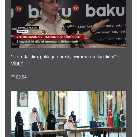
“Təlimdə idim, gəlib gördüm ki, evimi vurub dağıdırlar” -
VİDEO
09:54