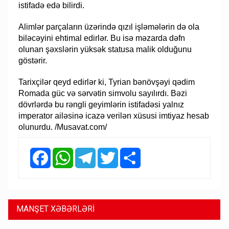
istifadə edə bilirdi.
Alimlər parçaların üzərində qızıl işləmələrin də ola
biləcəyini ehtimal edirlər. Bu isə məzarda dəfn
olunan şəxslərin yüksək statusa malik olduğunu
göstərir.
Tarixçilər qeyd edirlər ki, Tyrian bənövşəyi qədim
Romada güc və sərvətin simvolu sayılırdı. Bəzi
dövrlərdə bu rəngli geyimlərin istifadəsi yalnız
imperator ailəsinə icazə verilən xüsusi imtiyaz hesab
olunurdu. /Musavat.com/
Facebook
WhatsApp
Telegram
Twitter
Share
MANŞET XƏBƏRLƏRİ