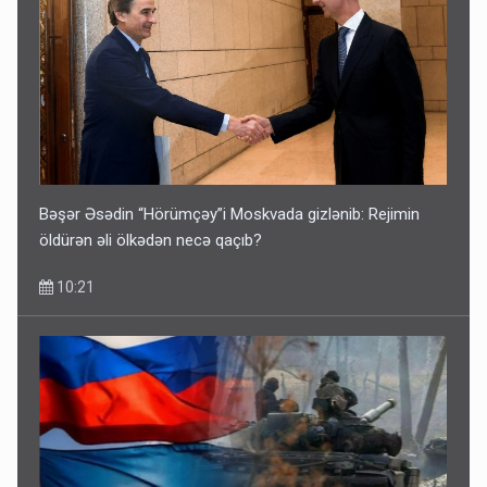
Bəşər Əsədin “Hörümçəy”i Moskvada gizlənib: Rejimin
öldürən əli ölkədən necə qaçıb?
10:21