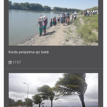
Dünyanı idarə edənlər insanlığın başını bu şou ilə qatır
14:22
Kürdə yeniyetmə qız batdı
17:57
Fırıldaqçıların yeni silahı: Süni intellekt - Bunları etməzdən