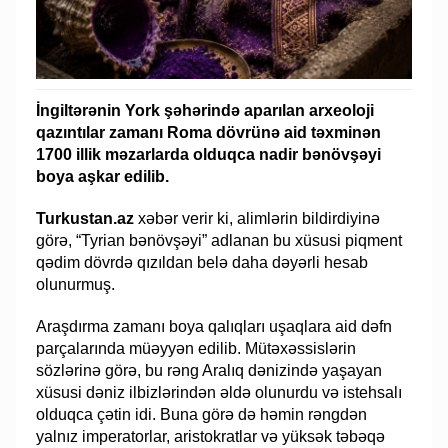
İngiltərənin York şəhərində aparılan arxeoloji
qazıntılar zamanı Roma dövrünə aid təxminən
1700 illik məzarlarda olduqca nadir bənövşəyi
boya aşkar edilib.
Turkustan.az
xəbər verir ki, alimlərin bildirdiyinə
görə, “Tyrian bənövşəyi” adlanan bu xüsusi piqment
qədim dövrdə qızıldan belə daha dəyərli hesab
olunurmuş.
Araşdırma zamanı boya qalıqları uşaqlara aid dəfn
parçalarında müəyyən edilib. Mütəxəssislərin
sözlərinə görə, bu rəng Aralıq dənizində yaşayan
xüsusi dəniz ilbizlərindən əldə olunurdu və istehsalı
olduqca çətin idi. Buna görə də həmin rəngdən
yalnız imperatorlar, aristokratlar və yüksək təbəqə