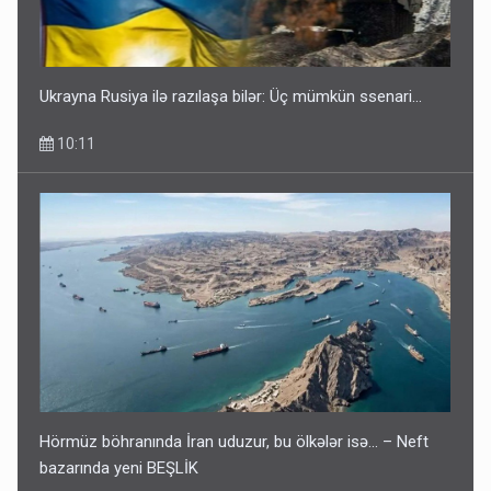
Ukrayna Rusiya ilə razılaşa bilər: Üç mümkün ssenari...
10:11
Hörmüz böhranında İran uduzur, bu ölkələr isə... – Neft
bazarında yeni BEŞLİK
10:02