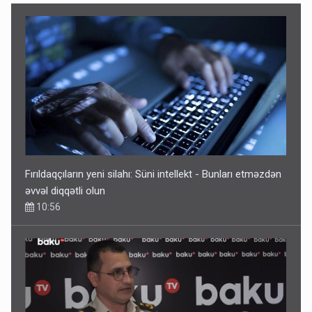
“Təlimdə idim, gəlib gördüm ki, evimi vurub dağıdırlar” -
VİDEO
09:54