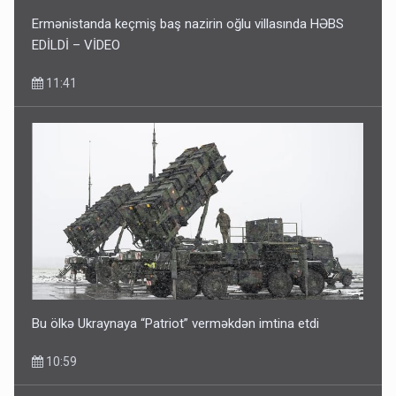
Ermənistanda keçmiş baş nazirin oğlu villasında HƏBS
EDİLDİ – VİDEO
11:41
Bu ölkə Ukraynaya “Patriot” verməkdən imtina etdi
10:59