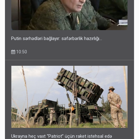
Putin sərhədləri bağlayır: səfərbərlik hazırlığı...
10:50
Ukrayna heç vaxt “Patriot” üçün raket istehsal edə
bilməyəcək