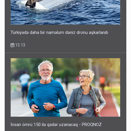
Türkiyədə daha bir naməlum dəniz dronu aşkarlanıb
13:13
İnsan ömrü 150 ilə qədər uzanacaq - PROQNOZ
12:56