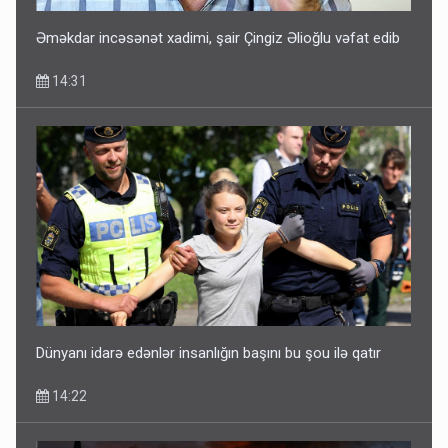
Əməkdar incəsənət xadimi, şair Çingiz Əlioğlu vəfat edib
14:31
Dünyanı idarə edənlər insanlığın başını bu şou ilə qatır
14:22