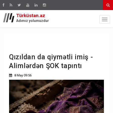
Türküstan.az
Adımız yolumuzdur
Qızıldan da qiymətli imiş -
Alimlərdən ŞOK tapıntı
8 May 09:56