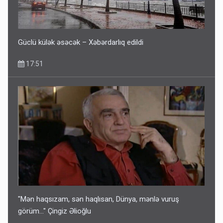
əvvəl diqqətli olun
10:56
Güclü külək əsəcək – Xəbərdarlıq edildi
17:51
"Mən haqsızam, sən haqlısan, Dünya, mənlə vuruş
görüm..." Çingiz Əlioğlu
17:35