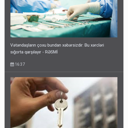
Vətəndaşların çoxu bundan xəbərsizdir: Bu xərcləri
sığorta qarşılayır - RƏSMİ
16:37