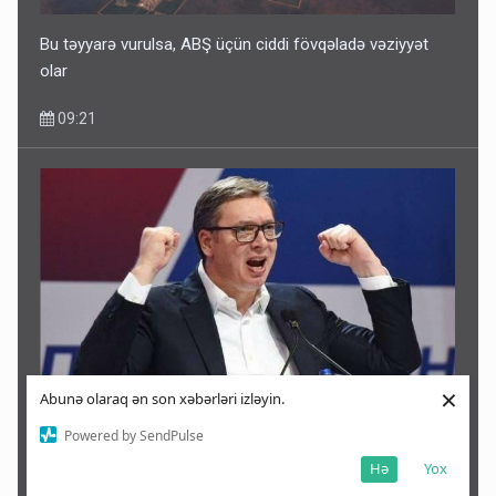
Bu təyyarə vurulsa, ABŞ üçün ciddi fövqəladə vəziyyət
olar
09:21
×
Müharibənin bitəcəyinə əmin deyiləm, çətin qış gözləyir -
Abunə olaraq ən son xəbərləri izləyin.
Vuçiç
Powered by SendPulse
09:18
Hə
Yox