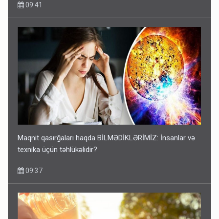
Maqnit qasırğaları haqda BİLMƏDİKLƏRİMİZ: İnsanlar və
texnika üçün təhlükəlidir?
09:37