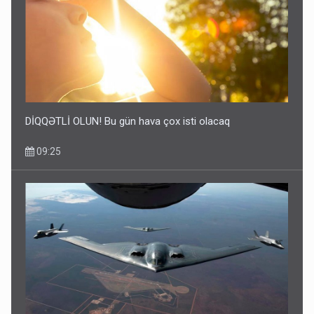
DİQQƏTLİ OLUN! Bu gün hava çox isti olacaq
09:25