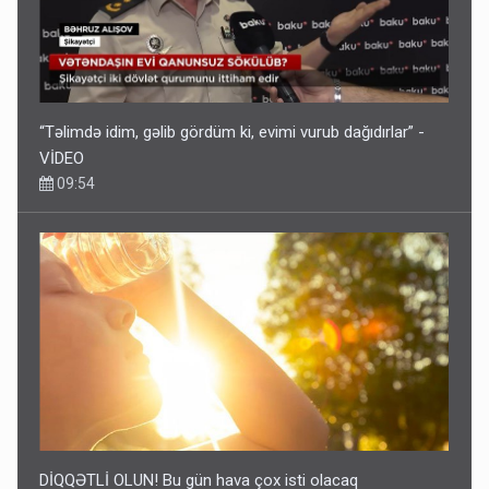
DİQQƏTLİ OLUN! Bu gün hava çox isti olacaq
09:25
Azərbaycan bundan hər il 3 milyard dollar qazanacaq
8 Avqust 23:33