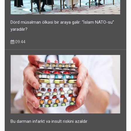
Dörd müsəlman ölkəsi bir araya gəlir: “İslam NATO-su”
yaradılır?
09:44
Bu dərman infarkt və insult riskini azaldır
09:41