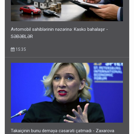
Avtomobil sahiblərinin nəzərinə: Kasko bahalaşır -
SƏBƏBLƏR
15:35
Takaiçinin bunu deməyə cəsarəti çatmadı - Zaxarova