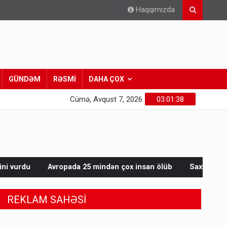
Haqqımızda
GÜNDƏM
RƏSMİ
DAHA ÇOX
Cümə, Avqust 7, 2026
03:01:40
da 25 mindən çox insan ölüb
Saxta spirtli içkilər niyə korlu
REKLAM SAHƏSİ