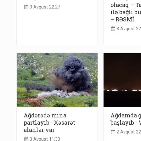
olacaq – T
3 Avqust 22:27
ilə bağlı b
– RƏSMİ
3 Avqust 22
Ağdərədə mina
Ağdamda g
partlayıb - Xəsarət
başlayıb -
alanlar var
2 Avqust 22
3 Avqust 11:30