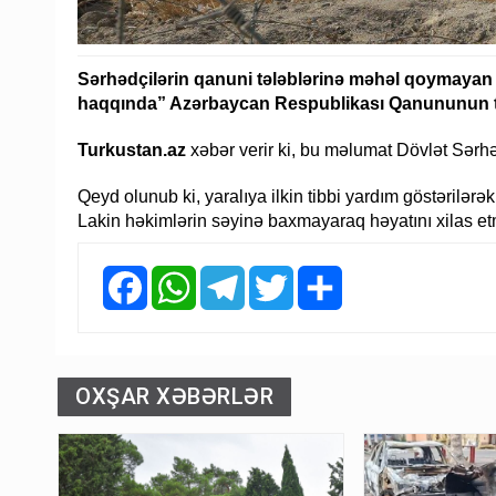
Sərhədçilərin qanuni tələblərinə məhəl qoymayan
haqqında” Azərbaycan Respublikası Qanununun təl
Turkustan.az
xəbər verir ki, bu məlumat Dövlət Sərhə
Qeyd olunub ki, yaralıya ilkin tibbi yardım göstərilərək
Lakin həkimlərin səyinə baxmayaraq həyatını xilas 
Facebook
WhatsApp
Telegram
Twitter
Share
OXŞAR XƏBƏRLƏR