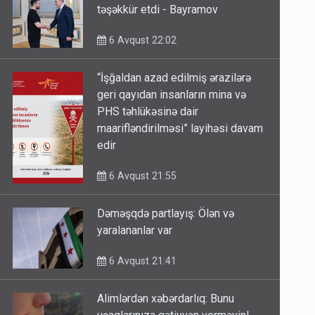
təşəkkür etdi - Bayramov
6 Avqust 22:02
“İşğaldan azad edilmiş ərazilərə
geri qayıdan insanların mina və
PHS təhlükəsinə dair
maarifləndirilməsi” layihəsi davam
edir
6 Avqust 21:55
Dəməşqdə partlayış: Ölən və
yaralananlar var
6 Avqust 21:41
Alimlərdən xəbərdarlıq: Bunu