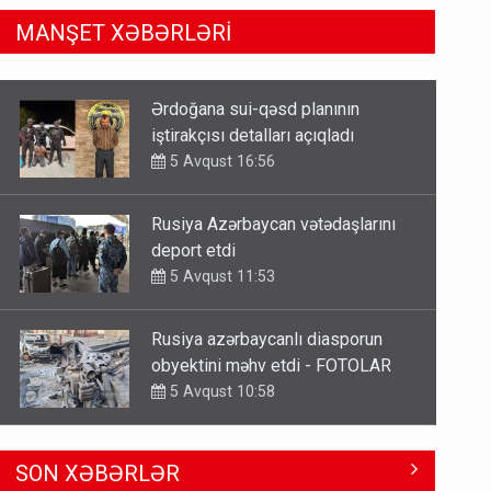
MANŞET XƏBƏRLƏRİ
Rusiya Azərbaycan vətədaşlarını
deport etdi
5 Avqust 11:53
Rusiya azərbaycanlı diasporun
obyektini məhv etdi - FOTOLAR
5 Avqust 10:58
Bu tarixdən HAVALAR DƏYİŞİR -
İSTİLƏR BİTİR
4 Avqust 22:04
ŞOK! David Seliverstov ölkədən
SON XƏBƏRLƏR
qaçdı