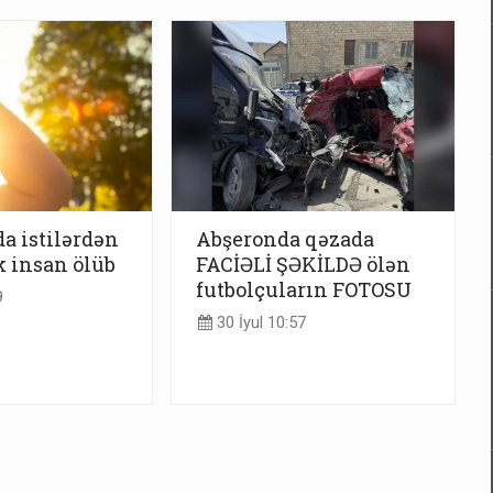
a istilərdən
Abşeronda qəzada
 insan ölüb
FACİƏLİ ŞƏKİLDƏ ölən
futbolçuların FOTOSU
9
30 İyul 10:57