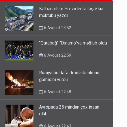
6 Avqust 14:14
Kəlbəcərlilər Prezidentə təşəkkür
məktubu yazdı
Bu ölkələrə şəxsiyyət vəsiqəsi ilə
gedə biləcəksiniz - SİYAHI
6 Avqust 23:52
6 Avqust 10:53
"Qarabağ" "Dinamo"ya məğlub oldu
Ərdoğana sui-qəsd planının
6 Avqust 22:59
iştirakçısı detalları açıqladı
5 Avqust 16:56
Rusiya bu dəfə dronlarla alman
gəmisini vurdu
6 Avqust 22:48
Avropada 25 mindən çox insan
ölüb
6 Avqust 22:43