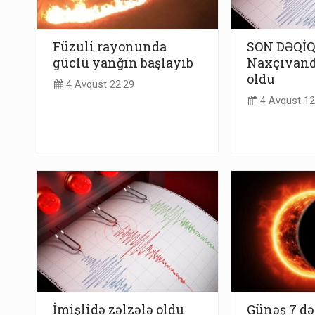
Füzuli rayonunda
SON DƏQİQ
güclü yanğın başlayıb
Naxçıvand
oldu
4 Avqust 22:29
4 Avqust 12
İmişlidə zəlzələ oldu
Günəş 7 də