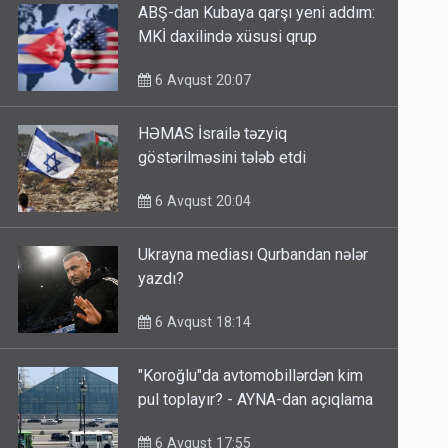
ABŞ-dan Kubaya qarşı yeni addım:
MKİ daxilində xüsusi qrup
6 Avqust 20:07
HƏMAS İsrailə təzyiq
göstərilməsini tələb etdi
6 Avqust 20:04
Ukrayna mediası Qurbandan nələr
yazdı?
6 Avqust 18:14
"Koroğlu"da avtomobillərdən kim
pul toplayır? - AYNA-dan açıqlama
6 Avqust 17:55