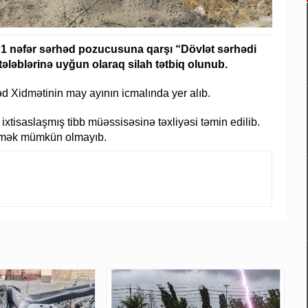
 1 nəfər sərhəd pozucusuna qarşı “Dövlət sərhədi
əblərinə uyğun olaraq silah tətbiq olunub.
d Xidmətinin may ayının icmalında yer alıb.
 ixtisaslaşmış tibb müəssisəsinə təxliyəsi təmin edilib.
etmək mümkün olmayıb.