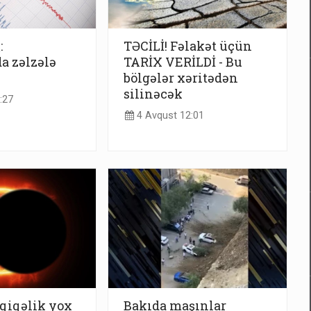
:
TƏCİLİ! Fəlakət üçün
a zəlzələ
TARİX VERİLDİ - Bu
bölgələr xəritədən
silinəcək
:27
4 Avqust 12:01
qiqəlik yox
Bakıda maşınlar