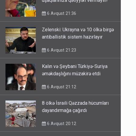
uşaqlarınıza qətiyyən verməyin!
6 Avqust 21:36
Zelenski: Ukrayna və 10 ölkə birgə
antiballistik sistem hazırlayır
6 Avqust 21:23
Kalın və Şeybani Türkiyə-Suriya
əməkdaşlığını müzakirə etdi
6 Avqust 21:12
8 ölkə İsraili Qəzzada hücumları
dayandırmağa çağırdı
6 Avqust 20:12