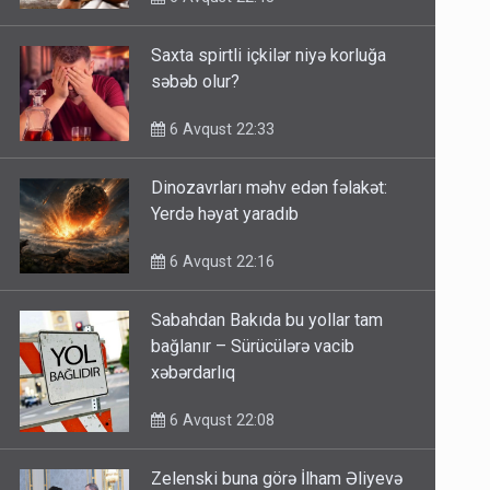
Saxta spirtli içkilər niyə korluğa
səbəb olur?
6 Avqust 22:33
Dinozavrları məhv edən fəlakət:
Yerdə həyat yaradıb
6 Avqust 22:16
Sabahdan Bakıda bu yollar tam
bağlanır – Sürücülərə vacib
xəbərdarlıq
6 Avqust 22:08
Zelenski buna görə İlham Əliyevə