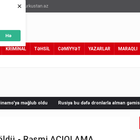
×
info@turkustan.az
Hə
KRİMİNAL
TƏHSİL
CƏMİYYƏT
YAZARLAR
MARAQLI
du
Rusiya bu dəfə dronlarla alman gəmisini vurdu
Avropa
 öldü - Rəsmi AÇIQLAMA