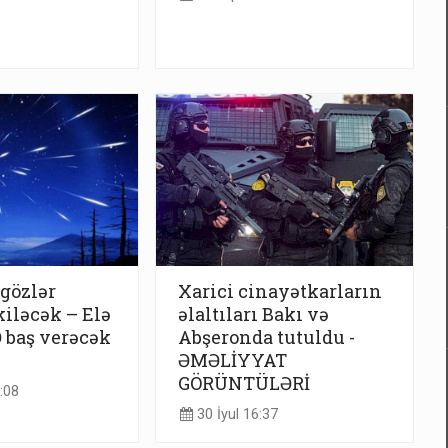
 gözlər
Xarici cinayətkarların
iləcək – Elə
əlaltıları Bakı və
 baş verəcək
Abşeronda tutuldu -
ƏMƏLİYYAT
GÖRÜNTÜLƏRİ
:08
30 İyul 16:37