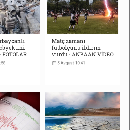
rbaycanlı
Matç zamanı
obyektini
futbolçunu ildırım
 - FOTOLAR
vurdu - ANBAAN VİDEO
:58
5 Avqust 10:41