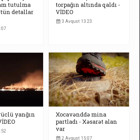
am tutulma
torpağın altında qaldı -
ütün detallar
VİDEO
3 Avqust 13:23
:07
üclü yanğın
Xocavənddə mina
 VİDEO
partladı - Xəsarət alan
var
:52
2 Avqust 15:07