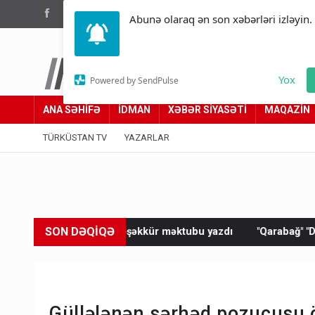
(012) 449 94 05
Abunə olaraq ən son xəbərləri izləyin.
Türküstan.az
Yox
Powered by SendPulse
Adımız yolumuzdur
ANA SƏHİFƏ
İDMAN
XƏBƏR SİYASƏTİ
MAQAZİN
TÜRKÜSTAN TV
YAZARLAR
SON DƏQİQƏ
entə təşəkkür məktubu yazdı
"Qarabağ" "Dinamo"ya məğlub ol
Güllələnən sərhəd pozucusu