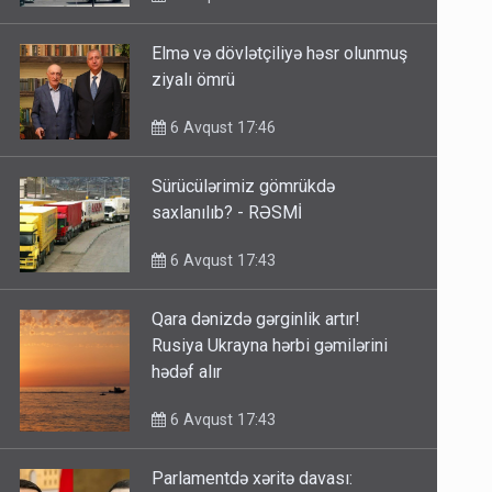
Elmə və dövlətçiliyə həsr olunmuş
ziyalı ömrü
6 Avqust 17:46
Sürücülərimiz gömrükdə
saxlanılıb? - RƏSMİ
6 Avqust 17:43
Qara dənizdə gərginlik artır!
Rusiya Ukrayna hərbi gəmilərini
hədəf alır
6 Avqust 17:43
Parlamentdə xəritə davası: