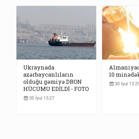
Ukraynada
Almaniyad
azərbaycanlıların
10 minədək
olduğu gəmiyə DRON
30 İyul 13:2
HÜCUMU EDİLDİ - FOTO
30 İyul 15:27