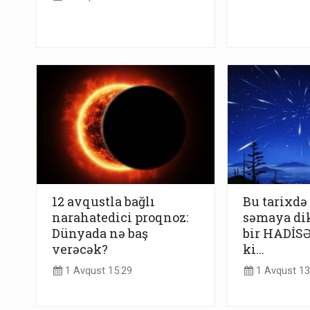
12 avqustla bağlı
Bu tarixdə
narahatedici proqnoz:
səmaya dik
Dünyada nə baş
bir HADİSƏ
verəcək?
ki...
1 Avqust 15:29
1 Avqust 13