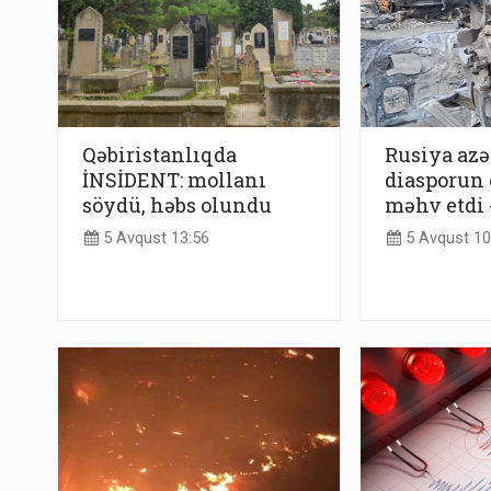
Qəbiristanlıqda
Rusiya azə
İNSİDENT: mollanı
diasporun 
söydü, həbs olundu
məhv etdi
5 Avqust 13:56
5 Avqust 10