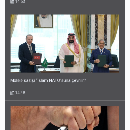
14:53
Məkkə sazişi “İslam NATO”suna çevrilir?
14:38