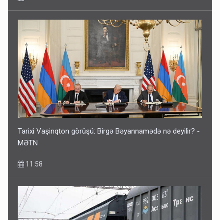
Tarixi Vaşinqton görüşü: Birgə Bəyannamədə nə deyilir? -
MƏTN
11:58