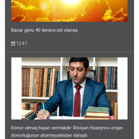
Bazar günü 40 dərəcə isti olacaq
12:47
Donor olmaq həyat verməkdir: Rövşən Hüseynov orqan
donorluğunun əhəmiyyətindən danışıb