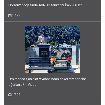
Hörmüz boğazında ADNOC tankerini İran vurub?
17:23
Əmircanda Şəhidlər xiyabanından dekorativ ağaclar
oğurlanıb? - Video
17:06