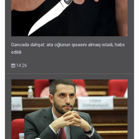
Gəncədə dəhşət: ata oğlunun qisasını almaq istədi, həbs
edildi
14:26