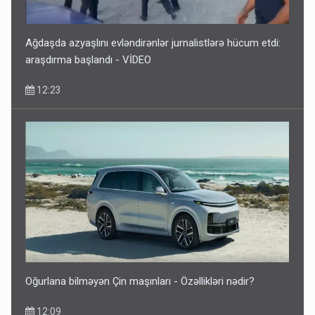
Ağdaşda azyaşlını evləndirənlər jurnalistlərə hücum etdi:
araşdırma başlandı - VİDEO
12:23
Oğurlana bilməyən Çin maşınları - Özəllikləri nədir?
12:09