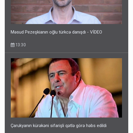
Məsud Pezeşkianın oğlu türkcə danışdı - VİDEO
13:30
Çarukyanın kürəkəni sifarişli qətlə görə həbs edildi