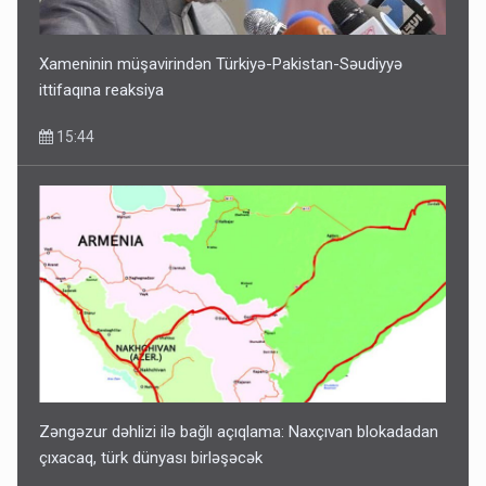
Xameninin müşavirindən Türkiyə-Pakistan-Səudiyyə
ittifaqına reaksiya
15:44
Zəngəzur dəhlizi ilə bağlı açıqlama: Naxçıvan blokadadan
çıxacaq, türk dünyası birləşəcək