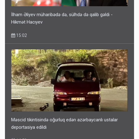
İlham Əliyev müharibədə də, sülhdə də qalib gəldi -
Hikmət Hacıyev
15:02
Məscid tikintisində oğurluq edən azərbaycanlı ustalar
deportasiya edildi