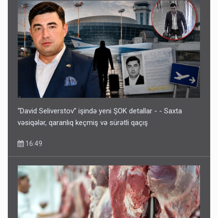
“David Seliverstov” işində yeni ŞOK detallar - - Saxta
vəsiqələr, qaranlıq keçmiş və sürətli qaçış
16:49