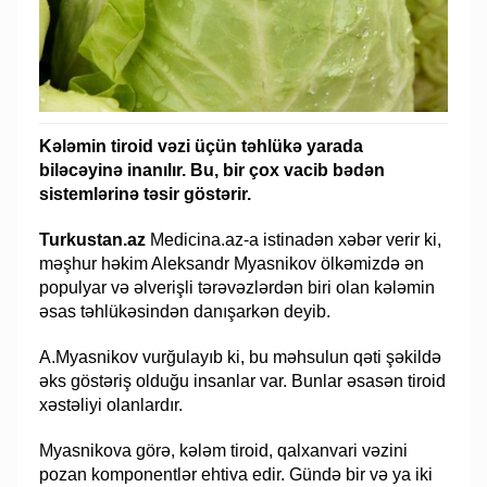
Kələmin tiroid vəzi üçün təhlükə yarada
biləcəyinə inanılır. Bu, bir çox vacib bədən
sistemlərinə təsir göstərir.
Turkustan.az
Medicina.az-a istinadən xəbər verir ki,
məşhur həkim Aleksandr Myasnikov ölkəmizdə ən
populyar və əlverişli tərəvəzlərdən biri olan kələmin
əsas təhlükəsindən danışarkən deyib.
A.Myasnikov vurğulayıb ki, bu məhsulun qəti şəkildə
əks göstəriş olduğu insanlar var. Bunlar əsasən tiroid
xəstəliyi olanlardır.
Myasnikova görə, kələm tiroid, qalxanvari vəzini
pozan komponentlər ehtiva edir. Gündə bir və ya iki