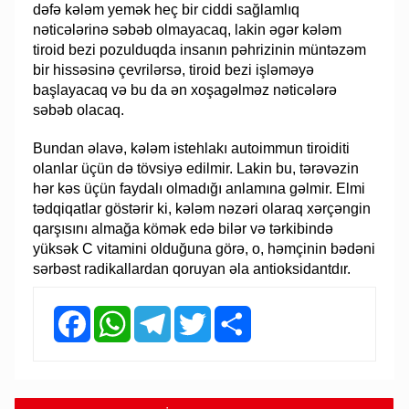
dəfə kələm yemək heç bir ciddi sağlamlıq
nəticələrinə səbəb olmayacaq, lakin əgər kələm
tiroid bezi pozulduqda insanın pəhrizinin müntəzəm
bir hissəsinə çevrilərsə, tiroid bezi işləməyə
başlayacaq və bu da ən xoşagəlməz nəticələrə
səbəb olacaq.
Bundan əlavə, kələm istehlakı autoimmun tiroiditi
olanlar üçün də tövsiyə edilmir. Lakin bu, tərəvəzin
hər kəs üçün faydalı olmadığı anlamına gəlmir. Elmi
tədqiqatlar göstərir ki, kələm nəzəri olaraq xərçəngin
qarşısını almağa kömək edə bilər və tərkibində
yüksək C vitamini olduğuna görə, o, həmçinin bədəni
sərbəst radikallardan qoruyan əla antioksidantdır.
Facebook
WhatsApp
Telegram
Twitter
Share