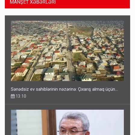
MANŞET XƏBƏRLƏRİ
Sənədsiz ev sahiblərinin nəzərinə: Çıxarış almaq üçün...
13:10