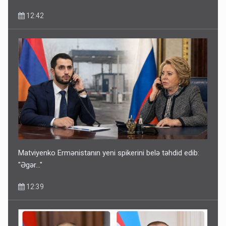
12:42
Matviyenko Ermənistanın yeni spikerini belə təhdid edib:
"Əgər..."
12:39