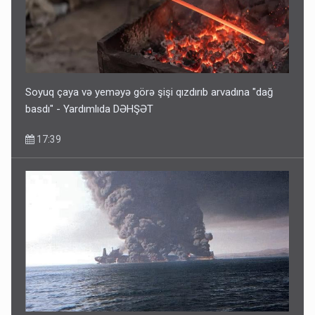
Pakistan prezidentindən Azərbaycanla bağlı açıqlama
13:58
Soyuq çaya və yeməyə görə şişi qızdırıb arvadına "dağ
basdı" - Yardımlıda DƏHŞƏT
17:39