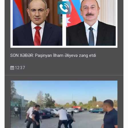
SON XƏBƏR: Paşinyan İlham Əliyevə zəng etdi
12:37