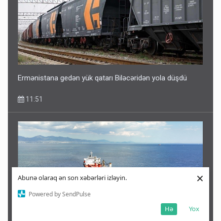
Ermənistana gedən yük qatarı Biləcəridən yola düşdü
11:51
×
Abunə olaraq ən son xəbərləri izləyin.
Powered by SendPulse
Hə
Yox