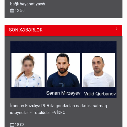
bağlı bəyanat yaydı
12:50
SON XƏBƏRLƏR
Paşinyan Əliyevə zəng etməsindən danışdı
16:18
İrandan Füzuliyə PUA ilə göndərilən narkotiki satmaq
istəyirdilər - Tutuldular -VİDEO
18:03