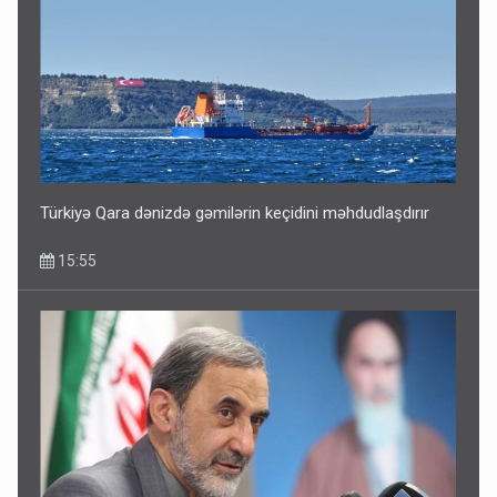
Türkiyə Qara dənizdə gəmilərin keçidini məhdudlaşdırır
15:55