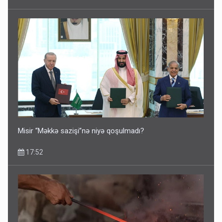
İlham Əliyev müharibədə də, sülhdə də qalib gəldi -
Hikmət Hacıyev
15:02
Misir “Məkkə sazişi”nə niyə qoşulmadı?
17:52