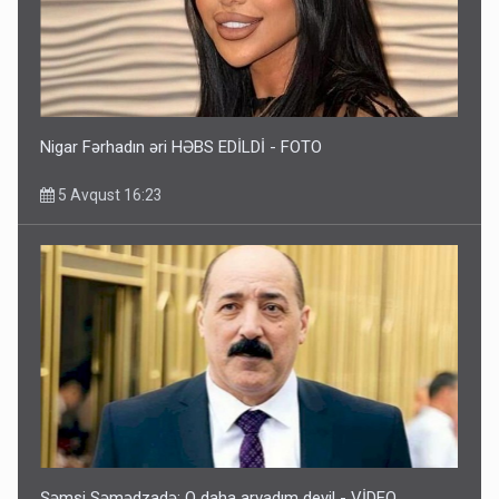
Nigar Fərhadın əri HƏBS EDİLDİ - FOTO
5 Avqust 16:23
Şəmsi Səmədzadə: O daha arvadım deyil - VİDEO