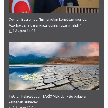
Ceyhun Bayramov: “Ermənistan konstitusiyasından
Azərbaycana qarşı ərazi iddiaları çıxarılmalıdır”
4 Avqust 14:05
TƏCİLİ! Fəlakət üçün TARİX VERİLDİ - Bu bölgələr
xəritədən silinəcək
4 Avqust 12:01