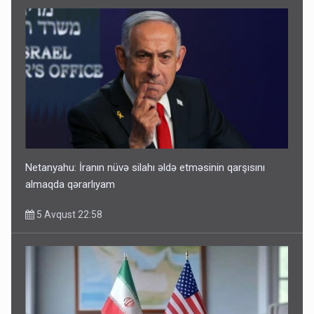
Netanyahu: İranın nüvə silahı əldə etməsinin qarşısını
almaqda qərarlıyam
5 Avqust 22:58