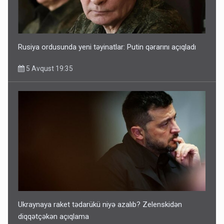
Rusiya ordusunda yeni təyinatlar: Putin qərarını açıqladı
5 Avqust 19:35
Ukraynaya raket tədarükü niyə azalıb? Zelenskidən
diqqətçəkən açıqlama