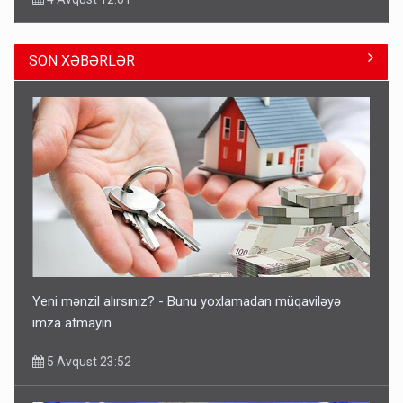
SON XƏBƏRLƏR
Ərdoğana sui-qəsd planının iştirakçısı detalları açıqladı
5 Avqust 16:56
Yeni mənzil alırsınız? - Bunu yoxlamadan müqaviləyə
imza atmayın
5 Avqust 23:52