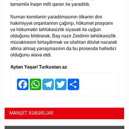
tamamilə İraqın milli qərarı ilə yaradılıb.
Numan komitənin yaradılmasının ölkənin dini
hakimiyyət orqanlarının çağırışı, hökumət proqramı
və hökumətin təhlükəsizlik siyasəti ilə uyğun
olduğunu bildirərək, Baş nazir Zeidinin təhlükəsizlik
müzakirəsini birləşdirmək və silahları dövlət nəzarəti
altına almaq yanaşmasının da bu prosesdə həlledici
olduğunu əlavə etdi.
Aytən Yaşar/ Turkustan.az
Facebook
WhatsApp
Telegram
Twitter
Share
MANŞET XƏBƏRLƏRİ