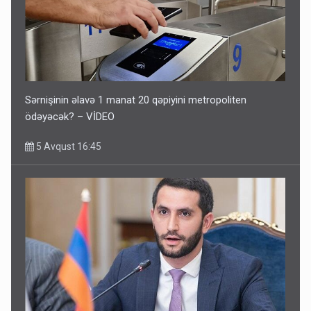
Sərnişinin əlavə 1 manat 20 qəpiyini metropoliten
ödəyəcək? – VİDEO
5 Avqust 16:45