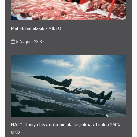
5 Avqust 10:58
Mal əti bahalaşıb - VİDEO
5 Avqust 23:36
NATO: Rusiya təyyarələrinin ələ keçirilməsi bir ildə 250%
artıb