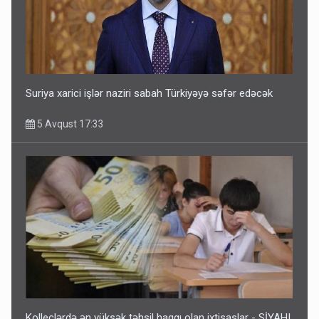
Suriya xarici işlər naziri sabah Türkiyəyə səfər edəcək
5 Avqust 17:33
Kolleclərdə ən yüksək təhsil haqqı olan ixtisaslar - SİYAHI