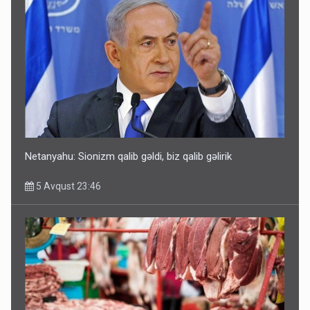
Rusiya Azərbaycan vətədaşlarını deport etdi
5 Avqust 11:53
Netanyahu: Sionizm qalib gəldi, biz qalib gəlirik
5 Avqust 23:46
Rusiya azərbaycanlı diasporun obyektini məhv etdi -
FOTOLAR