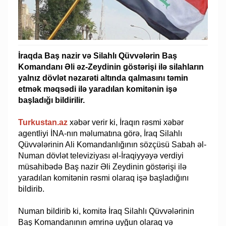
İraqda Baş nazir və Silahlı Qüvvələrin Baş
Komandanı Əli əz-Zeydinin göstərişi ilə silahların
yalnız dövlət nəzarəti altında qalmasını təmin
etmək məqsədi ilə yaradılan komitənin işə
başladığı bildirilir.
Turkustan.az
xəbər verir ki, İraqın rəsmi xəbər
agentliyi İNA-nın məlumatına görə, İraq Silahlı
Qüvvələrinin Ali Komandanlığının sözçüsü Sabah əl-
Numan dövlət televiziyası əl-İraqiyyəyə verdiyi
müsahibədə Baş nazir Əli Zeydinin göstərişi ilə
yaradılan komitənin rəsmi olaraq işə başladığını
bildirib.
Numan bildirib ki, komitə İraq Silahlı Qüvvələrinin
Baş Komandanının əmrinə uyğun olaraq və