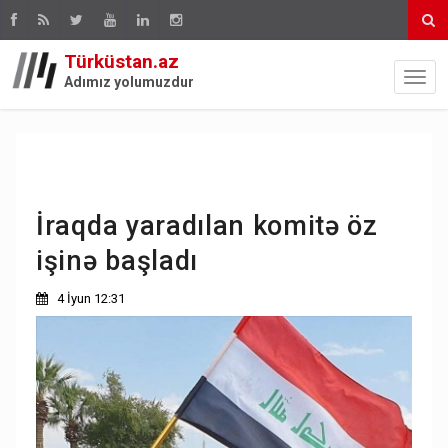
Türküstan.az
Adımız yolumuzdur
İraqda yaradılan komitə öz
işinə başladı
4 İyun 12:31