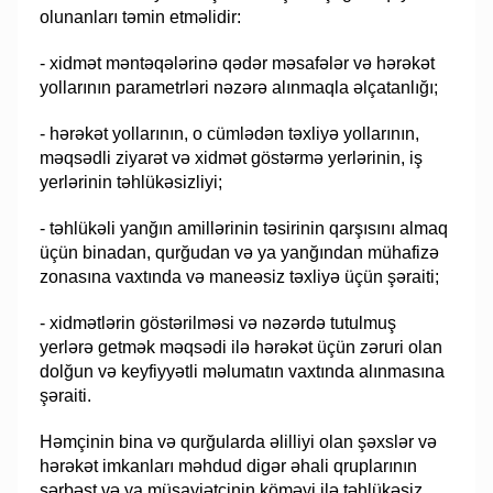
olunanları təmin etməlidir:
- xidmət məntəqələrinə qədər məsafələr və hərəkət
yollarının parametrləri nəzərə alınmaqla əlçatanlığı;
- hərəkət yollarının, o cümlədən təxliyə yollarının,
məqsədli ziyarət və xidmət göstərmə yerlərinin, iş
yerlərinin təhlükəsizliyi;
- təhlükəli yanğın amillərinin təsirinin qarşısını almaq
üçün binadan, qurğudan və ya yanğından mühafizə
zonasına vaxtında və maneəsiz təxliyə üçün şəraiti;
- xidmətlərin göstərilməsi və nəzərdə tutulmuş
yerlərə getmək məqsədi ilə hərəkət üçün zəruri olan
dolğun və keyfiyyətli məlumatın vaxtında alınmasına
şəraiti.
Həmçinin bina və qurğularda əlilliyi olan şəxslər və
hərəkət imkanları məhdud digər əhali qruplarının
sərbəst və ya müşayiətçinin köməyi ilə təhlükəsiz