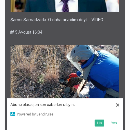
Şəmsi Səmədzadə: O daha arvadım deyil - VİDEO
5 Avqust 16:04
×
Abunə olaraq ən son xəbərləri izləyin.
ANAMA əməkdaşları niyə minaya düşür - əsas səbəb
Powered by SendPulse
Hə
Yox
5 Avqust 15:53