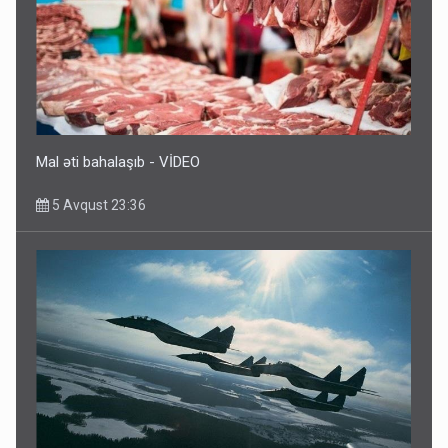
Rusiya azərbaycanlı diasporun obyektini məhv etdi -
FOTOLAR
5 Avqust 10:58
Mal əti bahalaşıb - VİDEO
5 Avqust 23:36