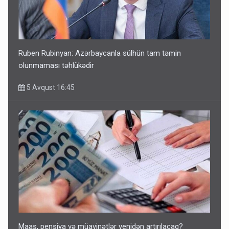
Ruben Rubinyan: Azərbaycanla sülhün tam təmin
olunmaması təhlükədir
5 Avqust 16:45
Maaş, pensiya və müavinətlər yenidən artırılacaq?