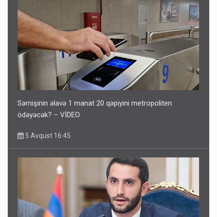
Sərnişinin əlavə 1 manat 20 qəpiyini metropoliten
ödəyəcək? – VİDEO
5 Avqust 16:45