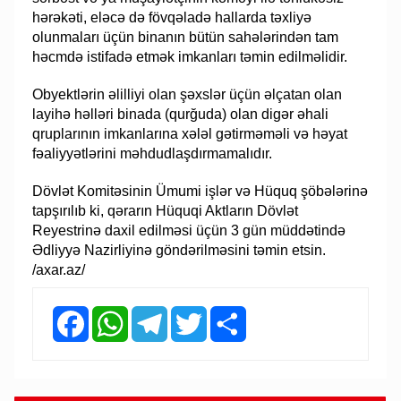
hərəkəti, eləcə də fövqəladə hallarda təxliyə
olunmaları üçün binanın bütün sahələrindən tam
həcmdə istifadə etmək imkanları təmin edilməlidir.
Obyektlərin əlilliyi olan şəxslər üçün əlçatan olan
layihə həlləri binada (qurğuda) olan digər əhali
qruplarının imkanlarına xələl gətirməməli və həyat
fəaliyyətlərini məhdudlaşdırmamalıdır.
Dövlət Komitəsinin Ümumi işlər və Hüquq şöbələrinə
tapşırılıb ki, qərarın Hüquqi Aktların Dövlət
Reyestrinə daxil edilməsi üçün 3 gün müddətində
Ədliyyə Nazirliyinə göndərilməsini təmin etsin.
/axar.az/
Facebook
WhatsApp
Telegram
Twitter
Share