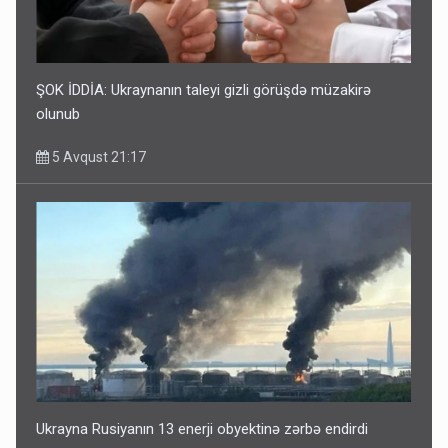
ŞOK İDDİA: Ukraynanın taleyi gizli görüşdə müzakirə
olunub
5 Avqust 21:17
Ukrayna Rusiyanın 13 enerji obyektinə zərbə endirdi