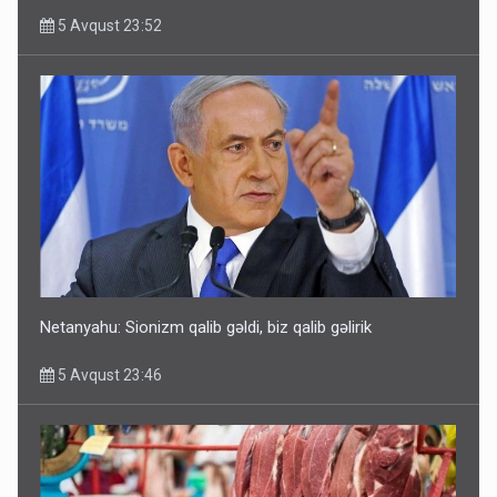
5 Avqust 23:52
Rusiya Azərbaycan vətədaşlarını deport etdi
5 Avqust 11:53
Netanyahu: Sionizm qalib gəldi, biz qalib gəlirik
5 Avqust 23:46