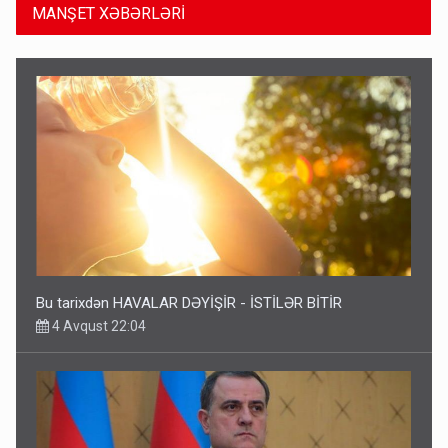
MANŞET XƏBƏRLƏRİ
Bu tarixdən HAVALAR DƏYİŞİR - İSTİLƏR BİTİR
4 Avqust 22:04