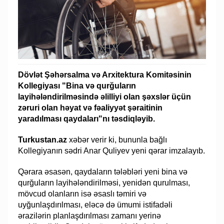
Dövlət Şəhərsalma və Arxitektura Komitəsinin
Kollegiyası "Bina və qurğuların
layihələndirilməsində əlilliyi olan şəxslər üçün
zəruri olan həyat və fəaliyyət şəraitinin
yaradılması qaydaları"nı təsdiqləyib.
Turkustan.az
xəbər verir ki, bununla bağlı
Kollegiyanın sədri Anar Quliyev yeni qərar imzalayıb.
Qərara əsasən, qaydaların tələbləri yeni bina və
qurğuların layihələndirilməsi, yenidən qurulması,
mövcud olanların isə əsaslı təmiri və
uyğunlaşdırılması, eləcə də ümumi istifadəli
ərazilərin planlaşdırılması zamanı yerinə