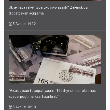
Ukraynaya raket tədarükü niyə azalıb? Zelenskidən
diqqətçəkən açıqlama
5 Avqust 19:32
"Azərbaycan fotoqrafiyasının 165 illiyinə həsr olunmuş
xüsusi poçt markası hazırlanıb"
5 Avqust 18:18