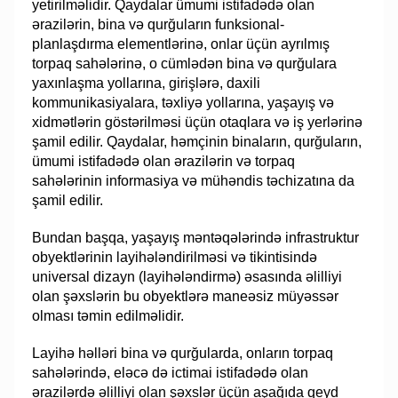
yetirilməlidir. Qaydalar ümumi istifadədə olan
ərazilərin, bina və qurğuların funksional-
planlaşdırma elementlərinə, onlar üçün ayrılmış
torpaq sahələrinə, o cümlədən bina və qurğulara
yaxınlaşma yollarına, girişlərə, daxili
kommunikasiyalara, təxliyə yollarına, yaşayış və
xidmətlərin göstərilməsi üçün otaqlara və iş yerlərinə
şamil edilir. Qaydalar, həmçinin binaların, qurğuların,
ümumi istifadədə olan ərazilərin və torpaq
sahələrinin informasiya və mühəndis təchizatına da
şamil edilir.
Bundan başqa, yaşayış məntəqələrində infrastruktur
obyektlərinin layihələndirilməsi və tikintisində
universal dizayn (layihələndirmə) əsasında əlilliyi
olan şəxslərin bu obyektlərə maneəsiz müyəssər
olması təmin edilməlidir.
Layihə həlləri bina və qurğularda, onların torpaq
sahələrində, eləcə də ictimai istifadədə olan
ərazilərdə əlilliyi olan şəxslər üçün aşağıda qeyd