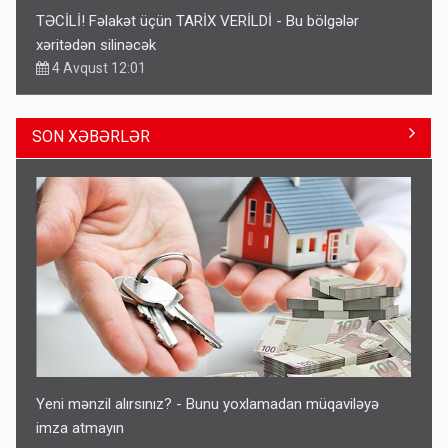
TƏCİLİ! Fəlakət üçün TARİX VERİLDİ - Bu bölgələr
xəritədən silinəcək
4 Avqust 12:01
SON XƏBƏRLƏR
Ərdoğana sui-qəsd planının iştirakçısı detalları açıqladı
5 Avqust 16:56
Yeni mənzil alırsınız? - Bunu yoxlamadan müqaviləyə
imza atmayın