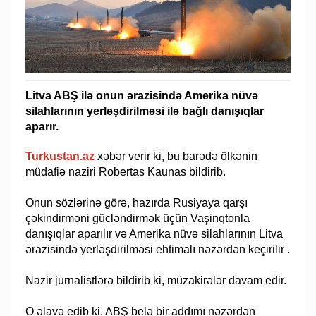
Litva ABŞ ilə onun ərazisində Amerika nüvə
silahlarının yerləşdirilməsi ilə bağlı danışıqlar
aparır.
Turkustan.az
xəbər verir ki, bu barədə ölkənin
müdafiə naziri Robertas Kaunas bildirib.
Onun sözlərinə görə, hazırda Rusiyaya qarşı
çəkindirməni gücləndirmək üçün Vaşinqtonla
danışıqlar aparılır və Amerika nüvə silahlarının Litva
ərazisində yerləşdirilməsi ehtimalı nəzərdən keçirilir .
Nazir jurnalistlərə bildirib ki, müzakirələr davam edir.
O əlavə edib ki, ABŞ belə bir addımı nəzərdən