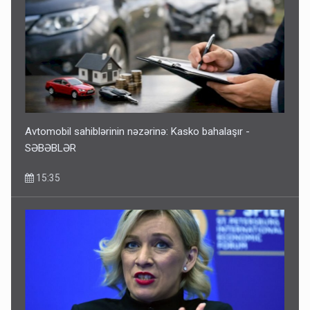
Avtomobil sahiblərinin nəzərinə: Kasko bahalaşır -
SƏBƏBLƏR
15:35