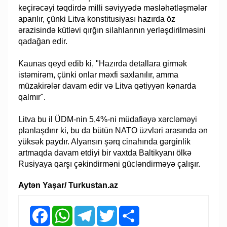
keçirəcəyi təqdirdə milli səviyyədə məsləhətləşmələr
aparılır, çünki Litva konstitusiyası hazırda öz
ərazisində kütləvi qırğın silahlarının yerləşdirilməsini
qadağan edir.
Kaunas qeyd edib ki, "Hazırda detallara girmək
istəmirəm, çünki onlar məxfi saxlanılır, amma
müzakirələr davam edir və Litva qətiyyən kənarda
qalmır".
Litva bu il ÜDM-nin 5,4%-ni müdafiəyə xərcləməyi
planlaşdırır ki, bu da bütün NATO üzvləri arasında ən
yüksək paydır. Alyansın şərq cinahında gərginlik
artmaqda davam etdiyi bir vaxtda Baltikyanı ölkə
Rusiyaya qarşı çəkindirməni gücləndirməyə çalışır.
Aytən Yaşar/ Turkustan.az
Facebook
WhatsApp
Telegram
Twitter
Share