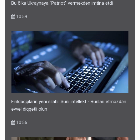
Bu ölkə Ukraynaya “Patriot” verməkdən imtina etdi
10:59
Fırıldaqçıların yeni silahı: Süni intellekt - Bunları etməzdən
əvvəl diqqətli olun
10:56