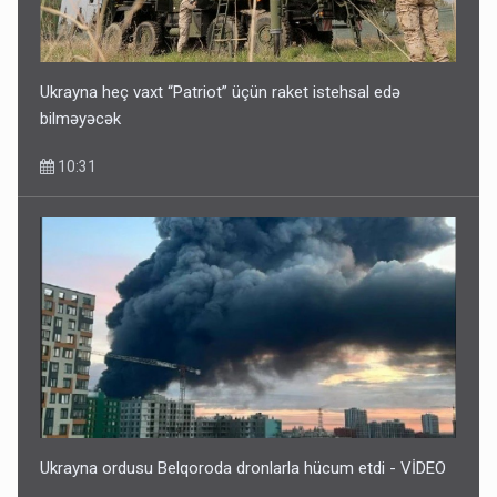
Ukrayna heç vaxt “Patriot” üçün raket istehsal edə
bilməyəcək
10:31
Ukrayna ordusu Belqoroda dronlarla hücum etdi - VİDEO