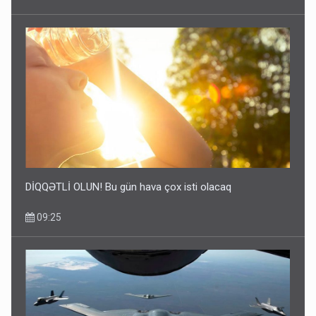
DİQQƏTLİ OLUN! Bu gün hava çox isti olacaq
09:25