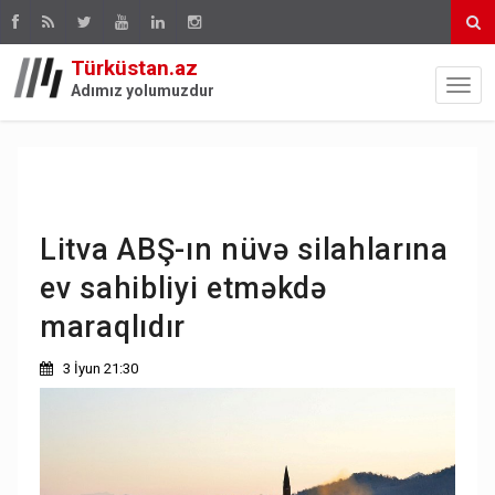
Türküstan.az
Adımız yolumuzdur
Litva ABŞ-ın nüvə silahlarına
ev sahibliyi etməkdə
maraqlıdır
3 İyun 21:30