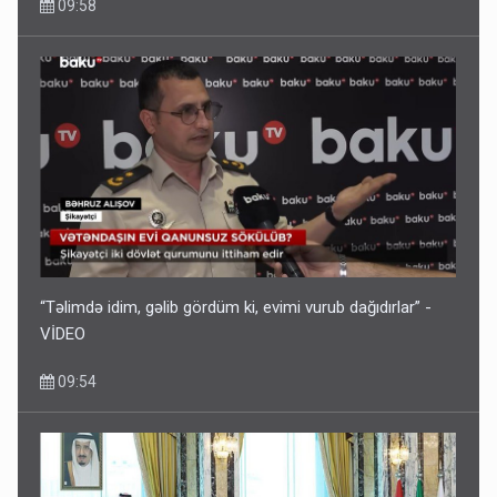
09:58
“Təlimdə idim, gəlib gördüm ki, evimi vurub dağıdırlar” -
VİDEO
09:54