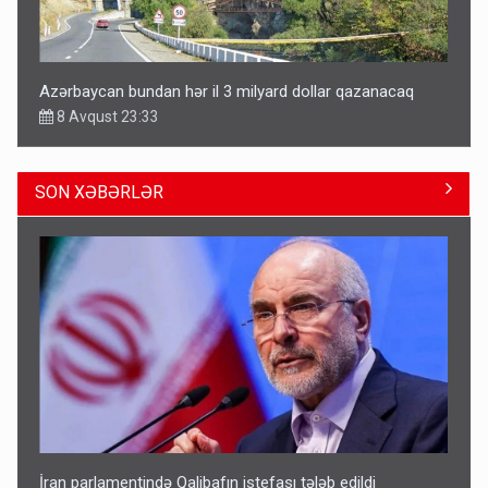
Azərbaycan bundan hər il 3 milyard dollar qazanacaq
8 Avqust 23:33
SON XƏBƏRLƏR
Avtomobil sahiblərinin nəzərinə: Kasko bahalaşır -
SƏBƏBLƏR
15:35
İran parlamentində Qalibafın istefası tələb edildi