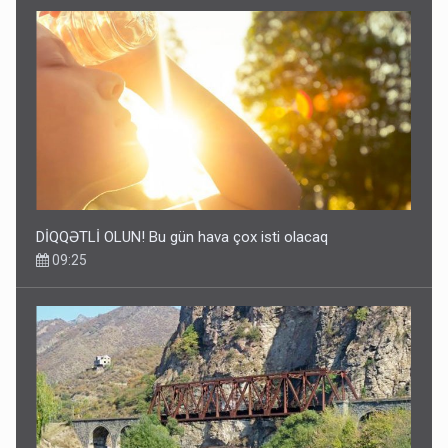
DİQQƏTLİ OLUN! Bu gün hava çox isti olacaq
09:25