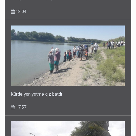
18:04
Dünyanı idarə edənlər insanlığın başını bu şou ilə qatır
14:22
Kürdə yeniyetmə qız batdı
17:57