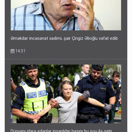
Əməkdar incəsənət xadimi, şair Çingiz Əlioğlu vəfat edib
14:31
Dünyanı idarə edənlər insanlığın başını bu şou ilə qatır