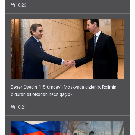
10:26
Bəşər Əsədin “Hörümçəy”i Moskvada gizlənib: Rejimin
öldürən əli ölkədən necə qaçıb?
10:21