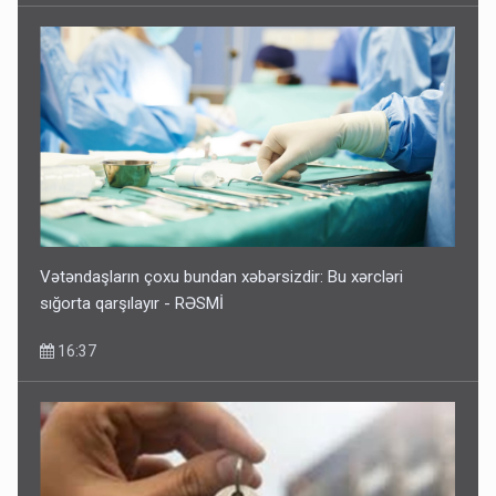
Vətəndaşların çoxu bundan xəbərsizdir: Bu xərcləri
sığorta qarşılayır - RƏSMİ
16:37