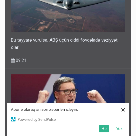
Bu təyyarə vurulsa, ABŞ üçün ciddi fövqəladə vəziyyət
olar
09:21
×
Abunə olaraq ən son xəbərləri izləyin.
Powered by SendPulse
Hə
Yox