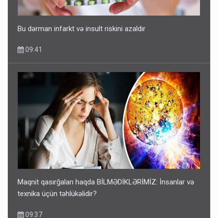
Bu dərman infarkt və insult riskini azaldır
09:41
Maqnit qasırğaları haqda BİLMƏDİKLƏRİMİZ: İnsanlar və
texnika üçün təhlükəlidir?
09:37