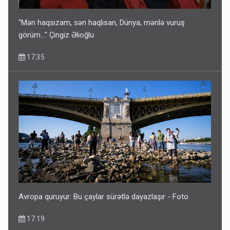
"Mən haqsızam, sən haqlısan, Dünya, mənlə vuruş
görüm..." Çingiz Əlioğlu
17:35
Avropa quruyur: Bu çaylar sürətlə dayazlaşır - Foto
17:19