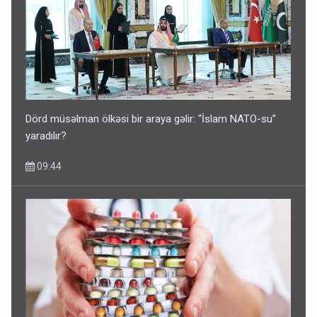
Dörd müsəlman ölkəsi bir araya gəlir: “İslam NATO-su”
yaradılır?
09:44