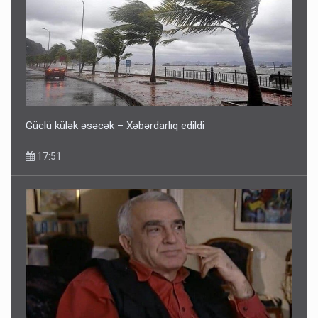
Fırıldaqçıların yeni silahı: Süni intellekt - Bunları etməzdən
əvvəl diqqətli olun
10:56
Güclü külək əsəcək – Xəbərdarlıq edildi
17:51