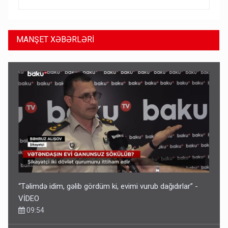
MANŞET XƏBƏRLƏRİ
“Təlimdə idim, gəlib gördüm ki, evimi vurub dağıdırlar” -
VİDEO
09:54