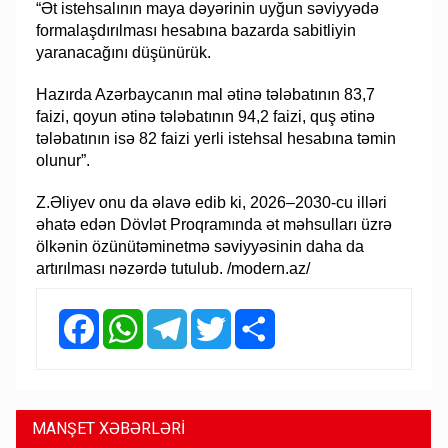
“Ət istehsalının maya dəyərinin uyğun səviyyədə
formalaşdırılması hesabına bazarda sabitliyin
yaranacağını düşünürük.
Hazırda Azərbaycanın mal ətinə tələbatının 83,7
faizi, qoyun ətinə tələbatının 94,2 faizi, quş ətinə
tələbatının isə 82 faizi yerli istehsal hesabına təmin
olunur”.
Z.Əliyev onu da əlavə edib ki, 2026–2030-cu illəri
əhatə edən Dövlət Proqramında ət məhsulları üzrə
ölkənin özünütəminetmə səviyyəsinin daha da
artırılması nəzərdə tutulub. /modern.az/
Facebook
WhatsApp
Telegram
Twitter
Share
MANŞET XƏBƏRLƏRİ