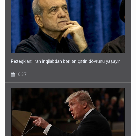
Pezeşkian: İran inqilabdan bəri ən çətin dövrünü yaşayır
10:37