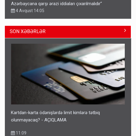
Azərbaycana qarşı ərazi iddiaları çıxarılmalıdır”
4 Avqust 14:05
SON XƏBƏRLƏR
Bu ölkələrə şəxsiyyət vəsiqəsi ilə gedə biləcəksiniz -
SİYAHI
10:53
Kartdan-karta ödənişlərdə limit kimlərə tətbiq
olunmayacaq? - AÇIQLAMA
11:09