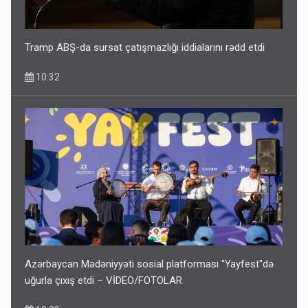
Tramp ABŞ-da sursat çatışmazlığı iddialarını rədd etdi
10:32
Azərbaycan Mədəniyyəti sosial platforması "Yayfest"də
uğurla çıxış etdi – VİDEO/FOTOLAR