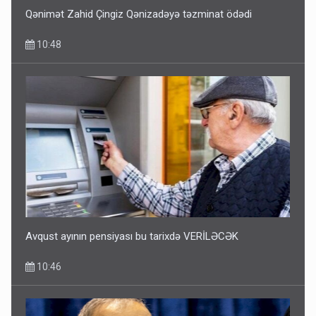
Qənimət Zahid Çingiz Qənizadəyə təzminat ödədi
10:48
Avqust ayının pensiyası bu tarixdə VERİLƏCƏK
10:46