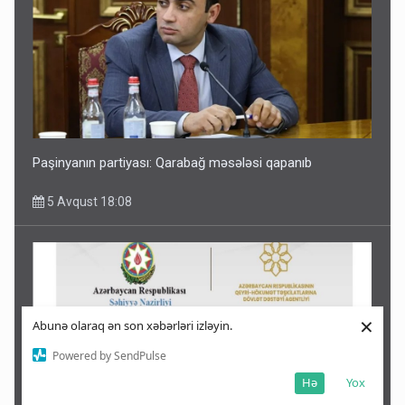
Paşinyanın partiyası: Qarabağ məsələsi qapanıb
5 Avqust 18:08
×
Abunə olaraq ən son xəbərləri izləyin.
Powered by SendPulse
Hə
Yox