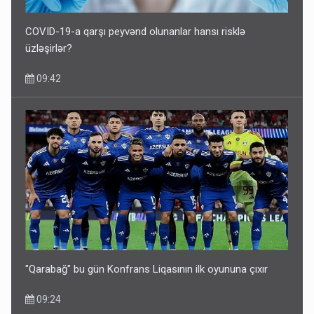
COVID-19-a qarşı peyvənd olunanlar hansı risklə
üzləşirlər?
09:42
"Qarabağ" bu gün Konfrans Liqasının ilk oyununa çıxır
09:24