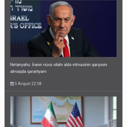
Netanyahu: İranın nüvə silahı əldə etməsinin qarşısını
almaqda qərarlıyam
5 Avqust 22:58