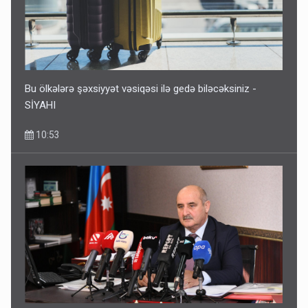
Rusiya Azərbaycan vətədaşlarını deport etdi
5 Avqust 11:53
Bu ölkələrə şəxsiyyət vəsiqəsi ilə gedə biləcəksiniz -
SİYAHI
10:53