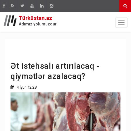
Türküstan.az
Adımız yolumuzdur
Ət istehsalı artırılacaq -
qiymətlər azalacaq?
4 İyun 12:28