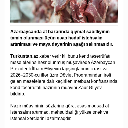
Azərbaycanda ət bazarında qiymət sabitliyinin
təmin olunması üçün əsas hədəf istehsalın
artırılması və maya dəyərinin aşağı salınmasıdır.
Turkustan.az
xəbər verir ki, bunu kənd təsərrüfatı
məsələlərinə həsr olunmuş müşavirədə Azərbaycan
Prezidenti İlham Əliyevin tapşırıqlarının icrası və
2026–2030-cu illər üzrə Dövlət Proqramından irəli
gələn məsələlərə dair keçirilən mətbuat konfransında
kənd təsərrüfatı nazirinin müavini Zaur Əliyev
bildirib.
Nazir müavininin sözlərinə görə, əsas məqsəd ət
istehsalını artırmaq, məhsuldarlığı yüksəltmək və
istehsal xərclərini azaltmaqdır.