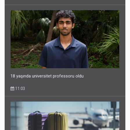
Ərdoğana sui-qəsd planının iştirakçısı detalları açıqladı
5 Avqust 16:56
18 yaşında universitet professoru oldu
11:03