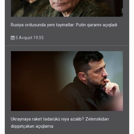
Rusiya ordusunda yeni təyinatlar: Putin qərarını açıqladı
5 Avqust 19:35
Ukraynaya raket tədarükü niyə azalıb? Zelenskidən
diqqətçəkən açıqlama