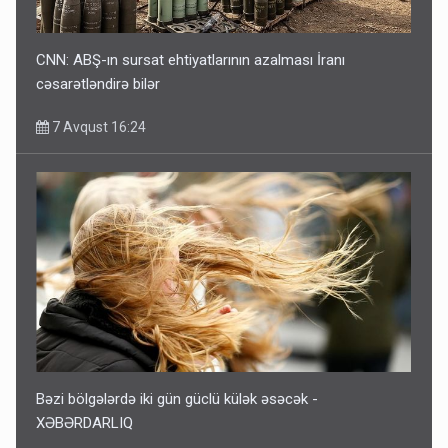
CNN: ABŞ-ın sursat ehtiyatlarının azalması İranı
cəsarətləndirə bilər
7 Avqust 16:24
Bəzi bölgələrdə iki gün güclü külək əsəcək -
XƏBƏRDARLIQ