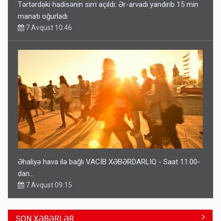
Tərtərdəki hadisənin sirri açıldı: Ər-arvadı yandırıb 15 min
manatı oğurladı
7 Avqust 10:46
Əhaliyə hava ilə bağlı VACİB XƏBƏRDARLIQ - Saat 11:00-
dan…
7 Avqust 09:15
SON XƏBƏRLƏR