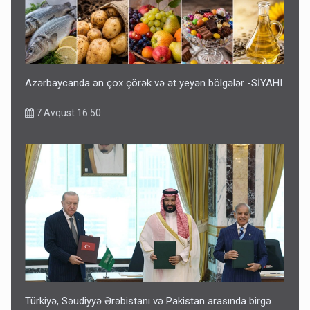
Azərbaycanda ən çox çörək və ət yeyən bölgələr -SİYAHI
7 Avqust 16:50
Türkiyə, Səudiyyə Ərəbistanı və Pakistan arasında birgə