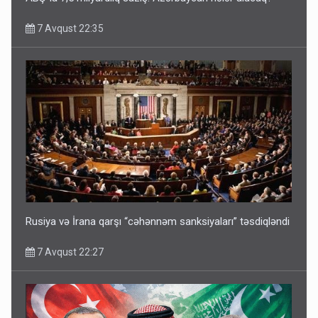
7 Avqust 22:35
Rusiya və İrana qarşı “cəhənnəm sanksiyaları” təsdiqləndi
7 Avqust 22:27