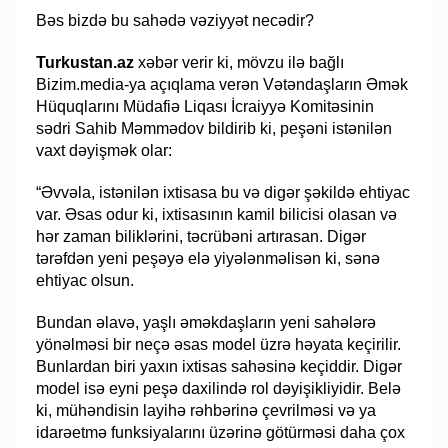
Bəs bizdə bu sahədə vəziyyət necədir?
Turkustan.az
xəbər verir ki, mövzu ilə bağlı
Bizim.media-ya açıqlama verən Vətəndaşların Əmək
Hüquqlarını Müdafiə Liqası İcraiyyə Komitəsinin
sədri Sahib Məmmədov bildirib ki, peşəni istənilən
vaxt dəyişmək olar:
“Əvvəla, istənilən ixtisasa bu və digər şəkildə ehtiyac
var. Əsas odur ki, ixtisasının kamil bilicisi olasan və
hər zaman biliklərini, təcrübəni artırasan. Digər
tərəfdən yeni peşəyə elə yiyələnməlisən ki, sənə
ehtiyac olsun.
Bundan əlavə, yaşlı əməkdaşların yeni sahələrə
yönəlməsi bir neçə əsas model üzrə həyata keçirilir.
Bunlardan biri yaxın ixtisas sahəsinə keçiddir. Digər
model isə eyni peşə daxilində rol dəyişikliyidir. Belə
ki, mühəndisin layihə rəhbərinə çevrilməsi və ya
idarəetmə funksiyalarını üzərinə götürməsi daha çox