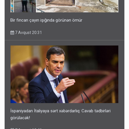
Bir fincan çayın işığında görünən ömür
7 Avqust 20:31
İspaniyadan İtaliyaya sərt xəbərdarlıq: Cavab tədbirləri
görüləcək!