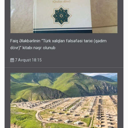
Faiq Ələkbərlinin “Türk xalqları fəlsəfəsi tarixi (qədim
dövr)” kitabı nəşr olunub
7 Avqust 18:15