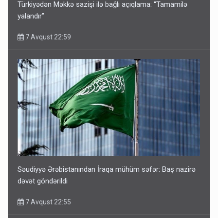
Türkiyədən Məkkə sazişi ilə bağlı açıqlama: “Tamamilə
yalandır”
7 Avqust 22:59
Səudiyyə Ərəbistanından İraqa mühüm səfər: Baş nazirə
dəvət göndərildi
7 Avqust 22:55