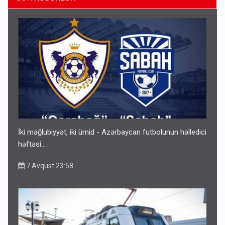
Gedişi var, dönüşü yox: Bakı-Tbilisi-Bakı qatarına bilet
satışından böyük narazılıq
7 Avqust 23:17
İki məğlubiyyət, iki ümid - Azərbaycan futbolunun həlledici
həftəsi...
7 Avqust 23:58