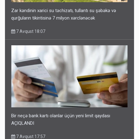
Zar kəndinin xarici su təchizatı, tullantı su şəbəkə və
qurğuların tikintisinə 7 milyon xərclənəcək
7 Avqust 18:07
Bir neçə bank kartı olanlar üçün yeni limit qaydası
AÇIQLANDI
7 Avqust 17:57