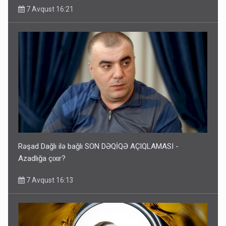
7 Avqust 16:21
Rəşad Dağlı ilə bağlı SON DƏQİQƏ AÇIQLAMASI -
Azadlığa çıxır?
7 Avqust 16:13