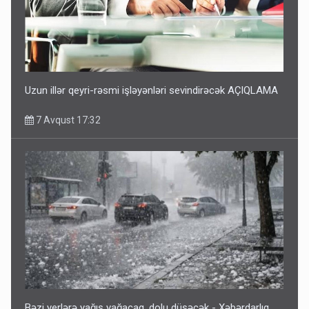
Uzun illər qeyri-rəsmi işləyənləri sevindirəcək AÇIQLAMA
7 Avqust 17:32
Bəzi yerlərə yağış yağacaq, dolu düşəcək - Xəbərdarlıq