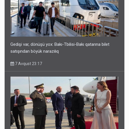
Geri çağırılan səfir Abel Məhərrəmovun oğludur - DOSYE
7 Avqust 14:07
Gedişi var, dönüşü yox: Bakı-Tbilisi-Bakı qatarına bilet
satışından böyük narazılıq
7 Avqust 23:17
Media və Yayım Şurasına əlavə hüquq və vəzifələr verilib
7 Avqust 13:24