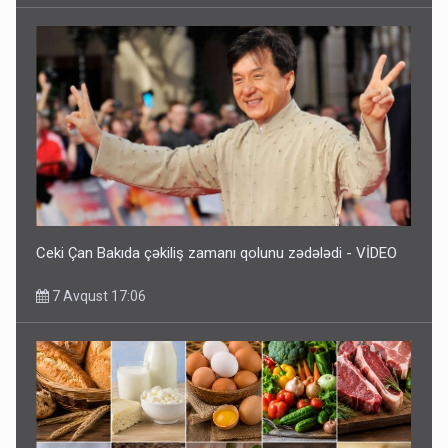
Ceki Çan Bakıda çəkiliş zamanı qolunu zədələdi - VİDEO
7 Avqust 17:06