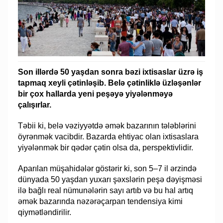
Son illərdə 50 yaşdan sonra bəzi ixtisaslar üzrə iş
tapmaq xeyli çətinləşib. Belə çətinliklə üzləşənlər
bir çox hallarda yeni peşəyə yiyələnməyə
çalışırlar.
Təbii ki, belə vəziyyətdə əmək bazarının tələblərini
öyrənmək vacibdir. Bazarda ehtiyac olan ixtisaslara
yiyələnmək bir qədər çətin olsa da, perspektivlidir.
Aparılan müşahidələr göstərir ki, son 5–7 il ərzində
dünyada 50 yaşdan yuxarı şəxslərin peşə dəyişməsi
ilə bağlı real nümunələrin sayı artıb və bu hal artıq
əmək bazarında nəzərəçarpan tendensiya kimi
qiymətləndirilir.