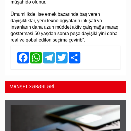
müşahidə olunur.
Ümumilikdə, isə əmək bazarında baş verən
dəyişikliklər, yeni texnologiyaların inkişafı və
insanların daha uzun müddət aktiv çalışmağa maraq
göstərməsi 50 yaşdan sonra peşə dəyişikliyini daha
real və qəbul edilən seçimə çevirib”.
Facebook
WhatsApp
Telegram
Twitter
Share
MANŞET XƏBƏRLƏRİ