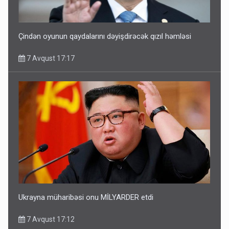
Çindən oyunun qaydalarını dəyişdirəcək qızıl həmləsi
7 Avqust 17:17
Ukrayna müharibəsi onu MİLYARDER etdi
7 Avqust 17:12