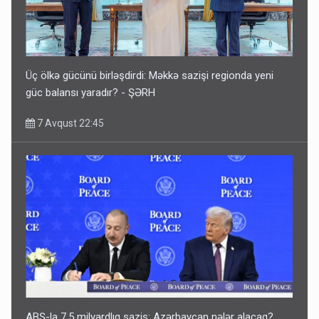
Üç ölkə gücünü birləşdirdi: Məkkə sazişi regionda yeni
güc balansı yaradır? - ŞƏRH
7 Avqust 22:45
ABŞ-la 7,5 milyardlıq saziş: Azərbaycan nələr alacaq?