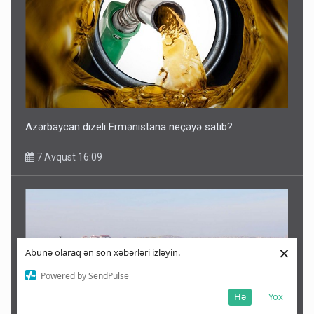
Azərbaycan dizeli Ermənistana neçəyə satıb?
7 Avqust 16:09
×
Abunə olaraq ən son xəbərləri izləyin.
Powered by SendPulse
Hə
Yox