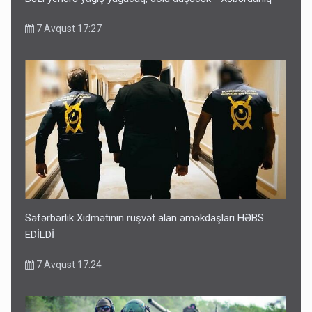
7 Avqust 17:27
Səfərbərlik Xidmətinin rüşvət alan əməkdaşları HƏBS
EDİLDİ
7 Avqust 17:24