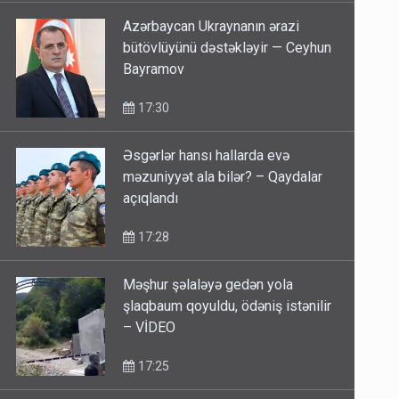
Azərbaycan Ukraynanın ərazi
bütövlüyünü dəstəkləyir — Ceyhun
Bayramov
17:30
Əsgərlər hansı hallarda evə
məzuniyyət ala bilər? – Qaydalar
açıqlandı
17:28
Məşhur şəlaləyə gedən yola
şlaqbaum qoyuldu, ödəniş istənilir
– VİDEO
17:25