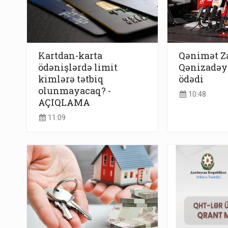
Kartdan-karta
Qənimət Z
ödənişlərdə limit
Qənizadəy
kimlərə tətbiq
ödədi
olunmayacaq? -
10:48
AÇIQLAMA
11:09