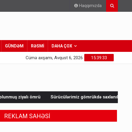
Haqqımızda
GÜNDƏM
RƏSMİ
DAHA ÇOX
Cümə axşamı, Avqust 6, 2026
15:39:35
Sürücülərimiz gömrükdə saxlanılıb? - RƏSMİ
Qara dənizdə g
REKLAM SAHƏSİ