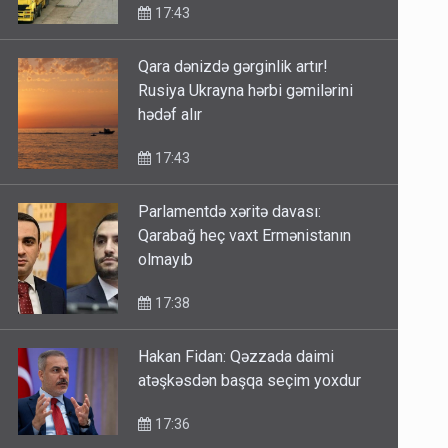
17:43
Qara dənizdə gərginlik artır!
Rusiya Ukrayna hərbi gəmilərini
hədəf alır
17:43
Parlamentdə xəritə davası:
Qarabağ heç vaxt Ermənistanın
olmayıb
17:38
Hakan Fidan: Qəzzada daimi
atəşkəsdən başqa seçim yoxdur
17:36