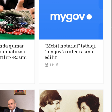
nda qumar
“Mobil notariat” tətbiqi
ın müalicəsi
“mygov”a inteqrasiya
rılır?-Rəsmi
edilir
11:15