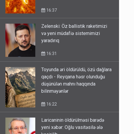
16:37
Zelenski: Öz ballistik raketimizi
və yeni müdafiə sistemimizi
yaradırıq
16:31
Toyunda əri öldürüldü, özü dağlara
qaçdı - Reyqana həsr olunduğu
düşünülən mahnı haqqında
bilinməyənlər
16:22
Laricaninin öldürülməsi barədə
yeni xəbər: Oğlu vasitəsilə ələ