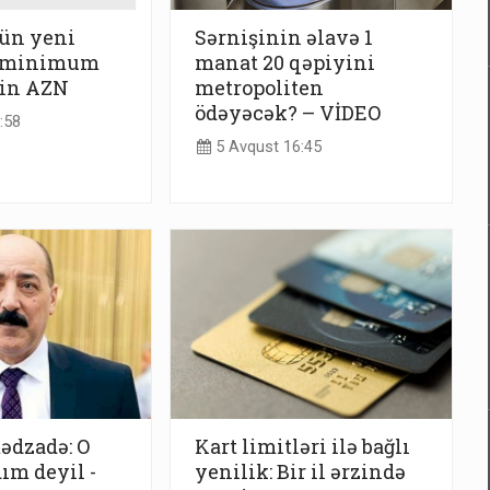
çün yeni
Sərnişinin əlavə 1
: minimum
manat 20 qəpiyini
min AZN
metropoliten
ödəyəcək? – VİDEO
:58
5 Avqust 16:45
ədzadə: O
Kart limitləri ilə bağlı
ım deyil -
yenilik: Bir il ərzində