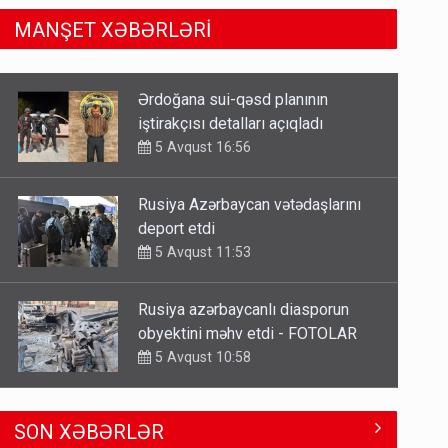
MANŞET XƏBƏRLƏRİ
Rusiya Azərbaycan vətədaşlarını
deport etdi
5 Avqust 11:53
Rusiya azərbaycanlı diasporun
obyektini məhv etdi - FOTOLAR
5 Avqust 10:58
Bu tarixdən HAVALAR DƏYİŞİR -
İSTİLƏR BİTİR
4 Avqust 22:04
ŞOK! David Seliverstov ölkədən
SON XƏBƏRLƏR
qaçdı