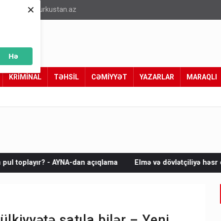
×
info@turkustan.az
Hə
KRİMİNAL
TƏHSİL
CƏMİYYƏT
YAZARLAR
MARAQLI
an açıqlama
Elmə və dövlətçiliyə həsr olunmuş ziyalı ömrü
lkiyyətə satıla bilər – Yeni