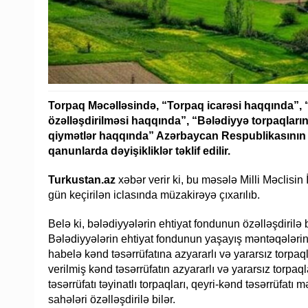
Torpaq Məcəlləsində, “Torpaq icarəsi haqqında”, 
özəlləşdirilməsi haqqında”, “Bələdiyyə torpaqları
qiymətlər haqqında” Azərbaycan Respublikasının 
qanunlarda dəyişikliklər təklif edilir.
Turkustan.az
xəbər verir ki, bu məsələ Milli Məclisin
gün keçirilən iclasında müzakirəyə çıxarılıb.
Belə ki, bələdiyyələrin ehtiyat fondunun özəlləşdirilə b
Bələdiyyələrin ehtiyat fondunun yaşayış məntəqələrini
habelə kənd təsərrüfatına azyararlı və yararsız torpaqla
verilmiş kənd təsərrüfatın azyararlı və yararsız torpaq
təsərrüfatı təyinatlı torpaqları, qeyri-kənd təsərrüfatı
sahələri özəlləşdirilə bilər.