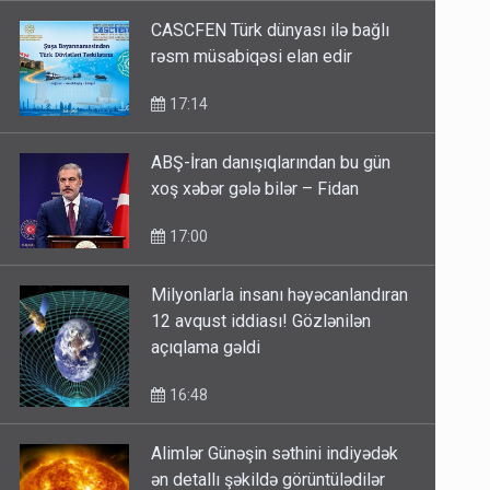
CASCFEN Türk dünyası ilə bağlı
rəsm müsabiqəsi elan edir
17:14
ABŞ-İran danışıqlarından bu gün
xoş xəbər gələ bilər – Fidan
17:00
Milyonlarla insanı həyəcanlandıran
12 avqust iddiası! Gözlənilən
açıqlama gəldi
16:48
Alimlər Günəşin səthini indiyədək
ən detallı şəkildə görüntülədilər