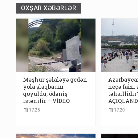
OXŞAR XƏBƏRLƏR
Məşhur şəlaləyə gedən
Azərbayca
yola şlaqbaum
neçə faizi 
qoyuldu, ödəniş
təhsillidir?
istənilir – VİDEO
AÇIQLAND
17:25
17:20