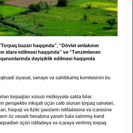
“Torpaq bazarı haqqında”, “Dövlət əmlakının
nın idarə edilməsi haqqında” və “Tənzimlənən
qanunlarında dəyişiklik edilməsi haqqında
 İqtisadi siyasət, sənaye və sahibkarlıq komitəsinin bu
ilən torpaqları xüsusi mülkiyyətə satıla bilər.
n perspektiv inkişafı üçün cəlb olunan torpaq sahələri,
rı, hüquqi və fiziki şəxslərin istifadəsinə və icarəsinə
ların öz vəsaiti hesabına yararlı hala salınmış kənd
 məqsədləri üçün istifadəyə və icarəyə verilmiş torpaq