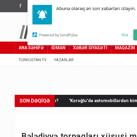
(012) 449 94 05
Abunə olaraq ən son xəbərləri izləyin.
Türküstan.az
Yox
Powered by SendPulse
Adımız yolumuzdur
ANA SƏHİFƏ
İDMAN
XƏBƏR SİYASƏTİ
MAQAZİN
TÜRKÜSTAN TV
YAZARLAR
SON DƏQİQƏ
zdı?
"Koroğlu"da avtomobillərdən kim pul toplayır? - AYNA-d
Bələdiyyə torpaqları xüsusi mü