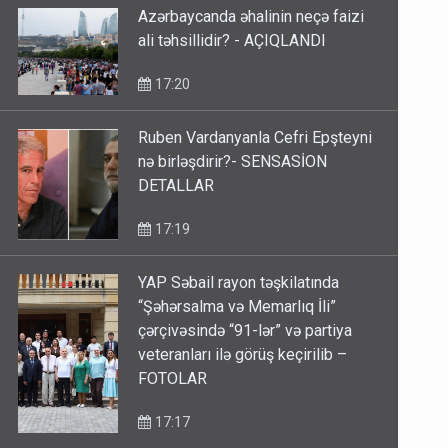
Azərbaycanda əhalinin neçə faizi
ali təhsillidir? - AÇIQLANDI
17:20
Ruben Vardanyanla Cefri Epşteyni
nə birləşdirir?- SENSASİON
DETALLAR
17:19
YAP Səbail rayon təşkilatında
“Şəhərsalma və Memarlıq İli”
çərçivəsində “91-lər” və partiya
veteranları ilə görüş keçirilib –
FOTOLAR
17:17