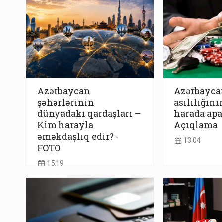
Azərbaycan
Azərbayca
şəhərlərinin
asılılığın
dünyadakı qardaşları –
harada apa
Kim harayla
Açıqlama
əməkdaşlıq edir? -
13:04
FOTO
15:19