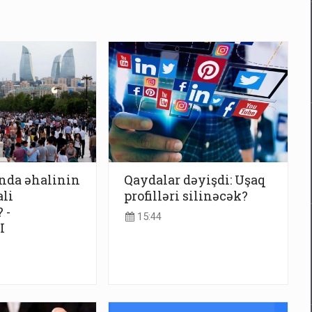
nda əhalinin
Qaydalar dəyişdi: Uşaq
ali
profilləri silinəcək?
 -
15:44
I