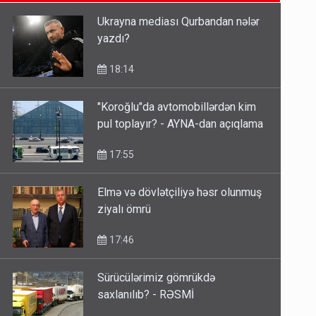
14:14
Ukrayna mediası Qurbandan nələr
yazdı?
Bu ölkələrə şəxsiyyət vəsiqəsi ilə
gedə biləcəksiniz - SİYAHI
18:14
10:53
"Koroğlu"da avtomobillərdən kim
pul toplayır? - AYNA-dan açıqlama
Ərdoğana sui-qəsd planının
iştirakçısı detalları açıqladı
17:55
5 Avqust 16:56
Elmə və dövlətçiliyə həsr olunmuş
ziyalı ömrü
17:46
Sürücülərimiz gömrükdə
saxlanılıb? - RƏSMİ