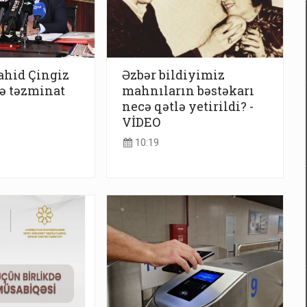
ahid Çingiz
Əzbər bildiyimiz
ə təzminat
mahnıların bəstəkarı
necə qətlə yetirildi? -
VİDEO
10:19