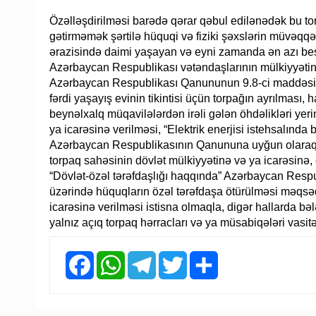
Özəlləşdirilməsi barədə qərar qəbul edilənədək bu tor
gətirməmək şərtilə hüquqi və fiziki şəxslərin müvəqqəti
ərazisində daimi yaşayan və eyni zamanda ən azı beş
Azərbaycan Respublikası vətəndaşlarının mülkiyyətinə
Azərbaycan Respublikası Qanununun 9.8-ci maddəsi 
fərdi yaşayış evinin tikintisi üçün torpağın ayrılması
beynəlxalq müqavilələrdən irəli gələn öhdəlikləri yer
ya icarəsinə verilməsi, “Elektrik enerjisi istehsalınd
Azərbaycan Respublikasının Qanununa uyğun olaraq bə
torpaq sahəsinin dövlət mülkiyyətinə və ya icarəsinə, e
“Dövlət-özəl tərəfdaşlığı haqqında” Azərbaycan Resp
üzərində hüquqların özəl tərəfdaşa ötürülməsi məqsəd
icarəsinə verilməsi istisna olmaqla, digər hallarda bə
yalnız açıq torpaq hərracları və ya müsabiqələri vasitəs
Facebook
WhatsApp
Telegram
Twitter
Share