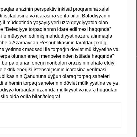
paqlar ərazinin perspektiv inkişaf proqramına xələl
 istifadəsinə və icarəsinə verilə bilər. Bələdiyyənin
 il müddətində yaşayış yeri üzrə qeydiyyatda olan
 “Bələdiyyə torpaqlarının idarə edilməsi haqqında”
ilə müəyyən edilmiş məhdudiyyət nəzərə alınmaqla
, habelə Azərbaycan Respublikasının tərəfdar çıxdığı
inə yetirmək məqsədi ilə torpağın dövlət mülkiyyətinə və
a bərpa olunan enerji mənbələrindən istifadə haqqında”
rpa olunan enerji mənbələri ərazisinin əhatə etdiyi
lektrik enerjisi istehsalçısının icarəsinə verilməsi,
ublikasının Qanununa uyğun olaraq torpaq sahələri
ilə həmin torpaq sahələrinin dövlət mülkiyyətinə və ya
lədiyyə torpaqları üzərində mülkiyyət və icarə hüquqları
ilə əldə edilə bilər./teleqraf