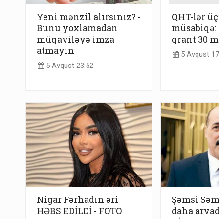
Yeni mənzil alırsınız? -
QHT-lər ü
Bunu yoxlamadan
müsabiqə
müqaviləyə imza
qrant 30 
atmayın
5 Avqust 17
5 Avqust 23:52
Nigar Fərhadın əri
Şəmsi Səm
HƏBS EDİLDİ - FOTO
daha arvad