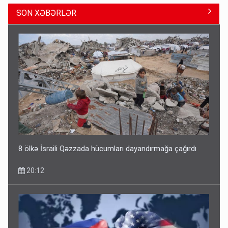
SON XƏBƏRLƏR
ŞOK! David Seliverstov ölkədən qaçdı
14:14
8 ölkə İsraili Qəzzada hücumları dayandırmağa çağırdı
20:12