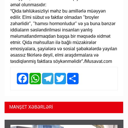
əməl olunmasıdır:
“Qida təhlükəsizliyi məhz bu amillərlə müəyyən
edilir. Elmi sübut və faktlar olmadan "broyler
zəhərlidir", "hamısı hormonludur" və ya buna bənzər
iddiaların səsləndirilməsi insanları yanlış
məlumatlandırmaqdan başqa bir məqsədə xidmət
etmir. Qida məhsulları ilə bağlı müzakirələr
emosiyalara, şayiələrə və sosial şəbəkələrdə yayılan
əsassız fikirlərə deyil, elmi araşdırmalara və
təsdiqlənmiş faktlara söykənməlidir”./Musavat.com
Facebook
WhatsApp
Telegram
Twitter
Share
MANŞET XƏBƏRLƏRİ