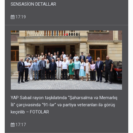
SENSASİON DETALLAR
17:19
YAP Səbail rayon təşkilatında “Şəhərsalma və Memarlıq
İli” çərçivəsində “91-lər” və partiya veteranları ilə görüş
keçirilib – FOTOLAR
17:17