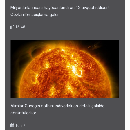
Milyonlarla insanı həyəcanlandıran 12 avqust iddiası!
Gözlənilən açıqlama gəldi
16:48
Alimlər Günəşin səthini indiyədək ən detallı şəkildə
görüntülədilər
16:37