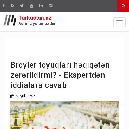
Türküstan.az
Adımız yolumuzdur
Broyler toyuqları həqiqətən
zərərlidirmi? - Ekspertdən
iddialara cavab
2 İyul 11:57