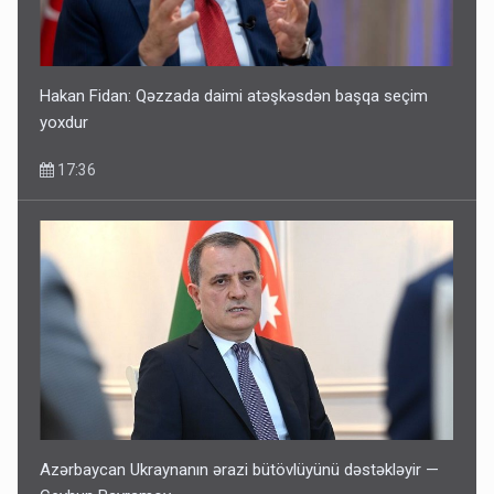
Hakan Fidan: Qəzzada daimi atəşkəsdən başqa seçim
yoxdur
17:36
Azərbaycan Ukraynanın ərazi bütövlüyünü dəstəkləyir —