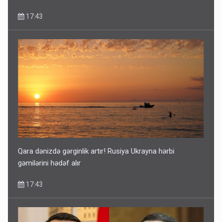
17:43
Qara dənizdə gərginlik artır! Rusiya Ukrayna hərbi
gəmilərini hədəf alır
17:43