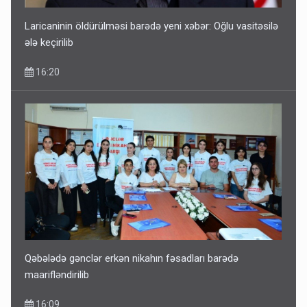
Laricaninin öldürülməsi barədə yeni xəbər: Oğlu vasitəsilə
ələ keçirilib
16:20
Qəbələdə gənclər erkən nikahın fəsadları barədə
maarifləndirilib
16:09