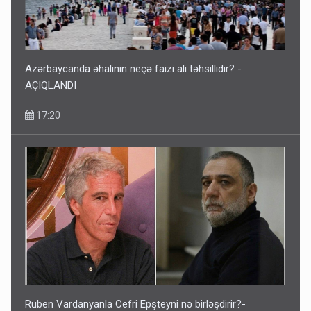
Azərbaycanda əhalinin neçə faizi ali təhsillidir? -
AÇIQLANDI
17:20
Ruben Vardanyanla Cefri Epşteyni nə birləşdirir?-