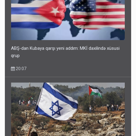
Bu ölkələrə şəxsiyyət vəsiqəsi ilə gedə biləcəksiniz -
SİYAHI
10:53
ABŞ-dan Kubaya qarşı yeni addım: MKİ daxilində xüsusi
qrup
20:07
Ərdoğana sui-qəsd planının iştirakçısı detalları açıqladı
5 Avqust 16:56