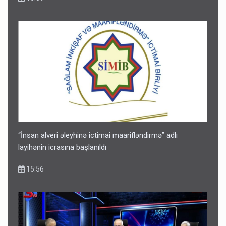
“İnsan alveri əleyhinə ictimai maarifləndirmə” adlı
layihənin icrasına başlanıldı
15:56