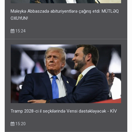
Məleykə Abbaszadə abituriyentlərə çağırış etdi: MÜTLƏQ
OXUYUN!
15:24
Tramp 2028-ci il seçkilərində Vensi dəstəkləyəcək - KİV
15:20