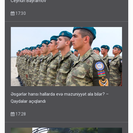
Ceyhun Bayramov
17:30
Əsgərlər hansı hallarda evə məzuniyyət ala bilər? –
Qaydalar açıqlandı
17:28