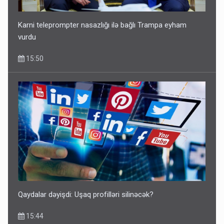
Karni teleprompter nasazlığı ilə bağlı Trampa eyham
vurdu
15:50
Qaydalar dəyişdi: Uşaq profilləri silinəcək?
15:44