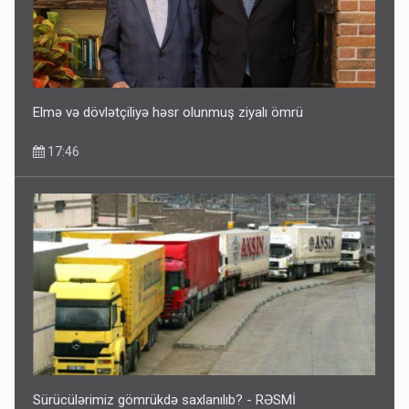
Elmə və dövlətçiliyə həsr olunmuş ziyalı ömrü
17:46
Sürücülərimiz gömrükdə saxlanılıb? - RƏSMİ