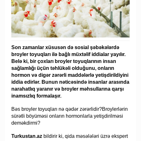
Son zamanlar xüsusən də sosial şəbəkələrdə
broyler toyuqları ilə bağlı müxtəlif iddialar yayılır.
Belə ki, bir çoxları broyler toyuqlarının insan
sağlamlığı üçün təhlükəli olduğunu, onların
hormon və digər zərərli maddələrlə yetişdirildiyini
iddia edirlər. Bunun nəticəsində insanlar arasında
narahatlıq yaranır və broyler məhsullarına qarşı
inamsızlıq formalaşır.
Bəs broyler toyuqları nə qədər zərərlidir?Broylerlərin
sürətli böyüməsi onların hormonlarla yetişdirilməsi
deməkdirmi?
Turkustan.az
bildirir ki, qida məsələləri üzrə ekspert