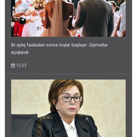
İki aylıq fasilədən sonra toylar başlayır: Qiymətlər
açıqlandı
15:33