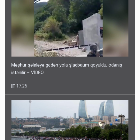
Məşhur şəlaləyə gedən yola şlaqbaum qoyuldu, ödəniş
istənilir – VİDEO
17:25