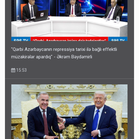
"Qərbi Azərbaycanın repressiya tarixi ilə bağlı effektli
müzakirələr apardıq" - Əkrəm Bəydəmirli
15:53