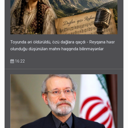
Toyunda əri öldürüldü, özü dağlara qaçdı - Reyqana həsr
olunduğu düşünülən mahnı haqqında bilinməyənlər
16:22