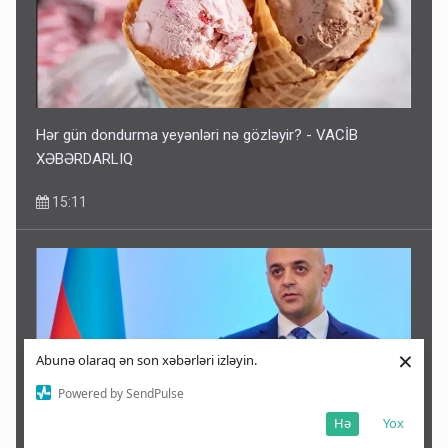
Hər gün dondurma yeyənləri nə gözləyir? - VACİB
XƏBƏRDARLIQ
15:11
×
Abunə olaraq ən son xəbərləri izləyin.
Powered by SendPulse
Hə
Yox