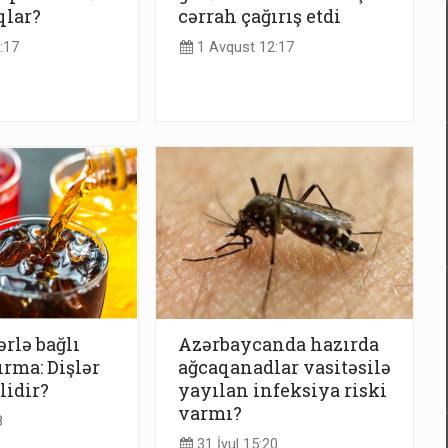
qlar?
cərrah çağırış etdi
:17
1 Avqust 12:17
ərlə bağlı
Azərbaycanda hazırda
ırma: Dişlər
ağcaqanadlar vasitəsilə
lidir?
yayılan infeksiya riski
varmı?
8
31 İyul 15:20