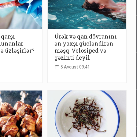
 qarşı
Ürək və qan dövranını
lunanlar
ən yaxşı gücləndirən
ə üzləşirlər?
məşq: Velosiped və
gəzinti deyil
5 Avqust 09:41