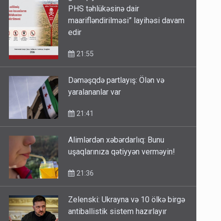
PHS təhlükəsinə dair
maarifləndirilməsi” layihəsi davam
edir
21:55
Dəməşqdə partlayış: Ölən və
yaralananlar var
21:41
Alimlərdən xəbərdarlıq: Bunu
uşaqlarınıza qətiyyən verməyin!
21:36
Zelenski: Ukrayna və 10 ölkə birgə
antiballistik sistem hazırlayır