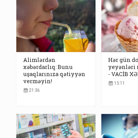
Alimlərdən
Hər gün d
xəbərdarlıq: Bunu
yeyənləri 
uşaqlarınıza qətiyyən
- VACİB X
verməyin!
15:11
21:36