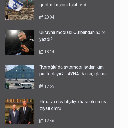
göstərilməsini tələb etdi
20:04
Ukrayna mediası Qurbandan nələr
yazdı?
18:14
"Koroğlu"da avtomobillərdən kim
pul toplayır? - AYNA-dan açıqlama
17:55
Elmə və dövlətçiliyə həsr olunmuş
ziyalı ömrü
17:46