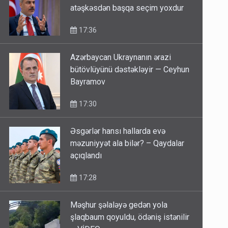
atəşkəsdən başqa seçim yoxdur
17:36
Azərbaycan Ukraynanın ərazi
bütövlüyünü dəstəkləyir — Ceyhun
Bayramov
17:30
Əsgərlər hansı hallarda evə
məzuniyyət ala bilər? – Qaydalar
açıqlandı
17:28
Məşhur şəlaləyə gedən yola
şlaqbaum qoyuldu, ödəniş istənilir