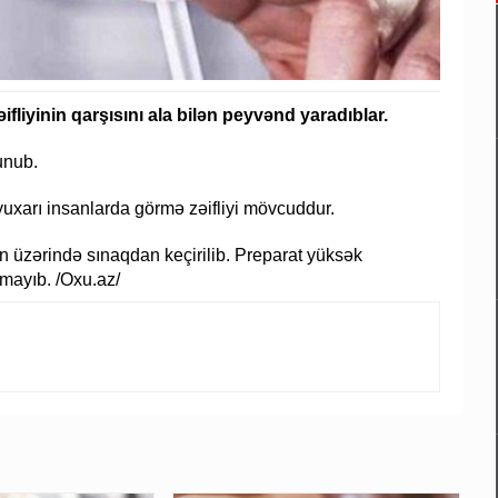
ifliyinin qarşısını ala bilən peyvənd yaradıblar.
unub.
yuxarı insanlarda görmə zəifliyi mövcuddur.
ın üzərində sınaqdan keçirilib. Preparat yüksək
lmayıb. /Oxu.az/