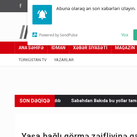
(012) 449 94 05
Abunə olaraq ən son xəbərləri izləyin.
Türküstan.az
Yox
Powered by SendPulse
Adımız yolumuzdur
ANA SƏHİFƏ
İDMAN
XƏBƏR SİYASƏTİ
MAQAZİN
TÜRKÜSTAN TV
YAZARLAR
SON DƏQİQƏ
dıb
Sabahdan Bakıda bu yollar tam bağlanır – Sürücülərə vaci
Yaşa bağlı görmə zəifliyinə q