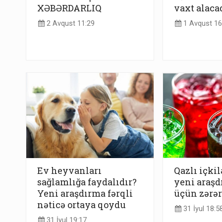
XƏBƏRDARLIQ
vaxt alaca
2 Avqust 11:29
1 Avqust 16
Ev heyvanları
Qazlı içkil
sağlamlığa faydalıdır?
yeni araşd
Yeni araşdırma fərqli
üçün zərər
nəticə ortaya qoydu
31 İyul 18:5
31 İyul 19:17