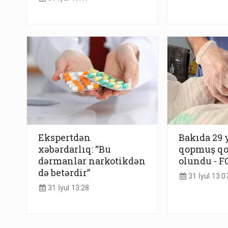
Ekspertdən
Bakıda 29 
xəbərdarlıq: “Bu
qopmuş qo
dərmanlar narkotikdən
olundu - F
də betərdir”
31 İyul 13:0
31 İyul 13:28