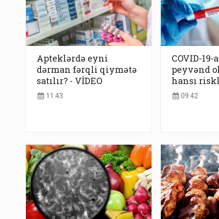
Apteklərdə eyni
COVID-19-a
dərman fərqli qiymətə
peyvənd o
satılır? - VİDEO
hansı riskl
11:43
09:42