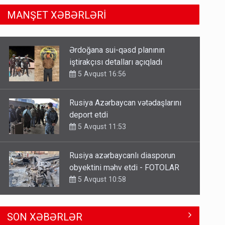
MANŞET XƏBƏRLƏRİ
Rusiya Azərbaycan vətədaşlarını
deport etdi
5 Avqust 11:53
Rusiya azərbaycanlı diasporun
obyektini məhv etdi - FOTOLAR
5 Avqust 10:58
Bu tarixdən HAVALAR DƏYİŞİR -
İSTİLƏR BİTİR
4 Avqust 22:04
ŞOK! David Seliverstov ölkədən
SON XƏBƏRLƏR
qaçdı