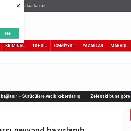
×
info@turkustan.az
Hə
KRİMİNAL
TƏHSİL
CƏMİYYƏT
YAZARLAR
MARAQLI
b xəbərdarlıq
Zelenski buna görə İlham Əliyevə təşəkkür etd
arşı peyvənd hazırlanıb