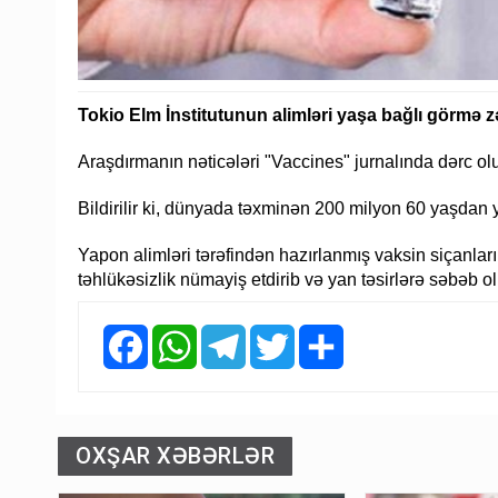
Tokio Elm İnstitutunun alimləri yaşa bağlı görmə zə
Araşdırmanın nəticələri "Vaccines" jurnalında dərc ol
Bildirilir ki, dünyada təxminən 200 milyon 60 yaşdan 
Yapon alimləri tərəfindən hazırlanmış vaksin siçanlar
təhlükəsizlik nümayiş etdirib və yan təsirlərə səbəb o
Facebook
WhatsApp
Telegram
Twitter
Share
OXŞAR XƏBƏRLƏR