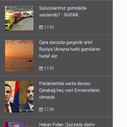
Sürücülərimiz gömrükdə
saxlanılıb? - RƏSMİ
17:43
Qara dənizdə gərginlik artır!
Rusiya Ukrayna hərbi gəmilərini
hədəf alır
17:43
Parlamentdə xəritə davası:
Qarabağ heç vaxt Ermənistanın
olmayıb
17:38
Hakan Fidan: Qəzzada daimi