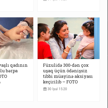
yaşlı qadının
Füzulidə 300-dən çox
lu bərpa
uşaq üçün ödənişsiz
OTO
tibbi müayinə aksiyası
keçirilib – FOTO
7
30 İyul 15:20