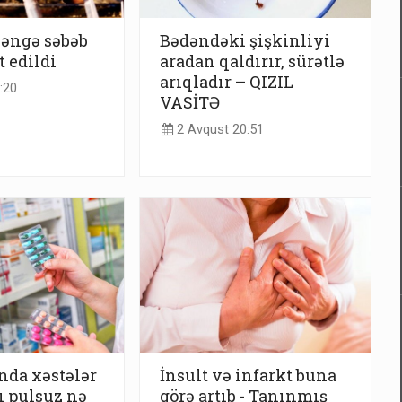
əngə səbəb
Bədəndəki şişkinliyi
t edildi
aradan qaldırır, sürətlə
arıqladır – QIZIL
:20
VASİTƏ
2 Avqust 20:51
nda xəstələr
İnsult və infarkt buna
 pulsuz nə
görə artıb - Tanınmış