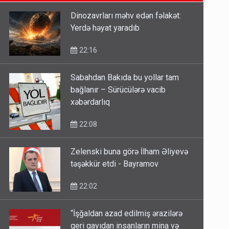
14:14
Dinozavrları məhv edən fəlakət:
Yerdə həyat yaradıb
Bu ölkələrə şəxsiyyət vəsiqəsi ilə
gedə biləcəksiniz - SİYAHI
22:16
10:53
Sabahdan Bakıda bu yollar tam
bağlanır – Sürücülərə vacib
Ərdoğana sui-qəsd planının
xəbərdarlıq
iştirakçısı detalları açıqladı
5 Avqust 16:56
22:08
Zelenski buna görə İlham Əliyevə
təşəkkür etdi - Bayramov
22:02
“İşğaldan azad edilmiş ərazilərə
geri qayıdan insanların mina və