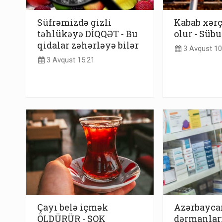
Süfrəmizdə gizli
Kabab xərç
təhlükəyə DİQQƏT - Bu
olur - Sübu
qidalar zəhərləyə bilər
3 Avqust 10
3 Avqust 15:21
Çayı belə içmək
Azərbayca
ÖLDÜRÜR - ŞOK
dərmanları