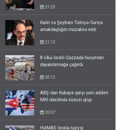
21:23
Kalın və Şeybani Türkiyə-Suriya
əməkdaşlığını müzakirə etdi
21:12
8 ölkə İsraili Qəzzada hücumları
dayandırmağa çağırdı
20:12
ABŞ-dan Kubaya qarşı yeni addım:
MKİ daxilində xüsusi qrup
20:07
HƏMAS İsrailə təzyiq