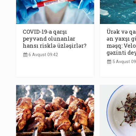
COVID-19-a qarşı
Ürək və qa
peyvənd olunanlar
ən yaxşı g
hansı risklə üzləşirlər?
məşq: Velo
gəzinti de
6 Avqust 09:42
5 Avqust 09