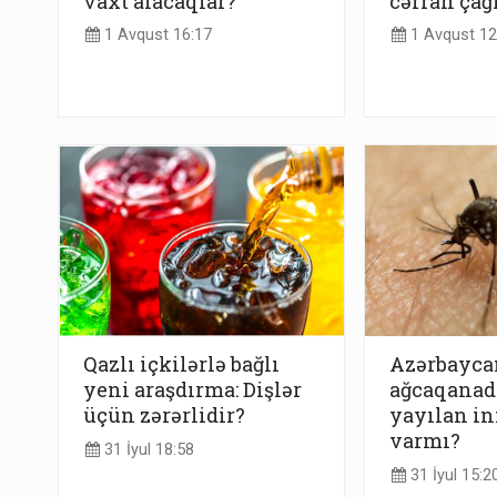
vaxt alacaqlar?
cərrah çağı
1 Avqust 16:17
1 Avqust 12
Qazlı içkilərlə bağlı
Azərbayca
yeni araşdırma: Dişlər
ağcaqanadl
üçün zərərlidir?
yayılan in
varmı?
31 İyul 18:58
31 İyul 15:2