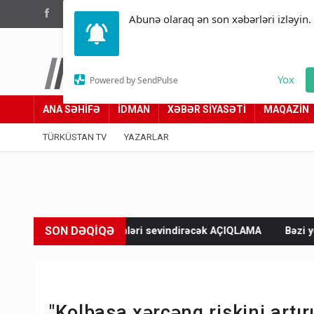
(012) 449 94 05
Abunə olaraq ən son xəbərləri izləyin.
Türküstan.az
Yox
Powered by SendPulse
Adımız yolumuzdur
ANA SƏHİFƏ
İDMAN
XƏBƏR SİYASƏTİ
MAQAZİN
TÜRKÜSTAN TV
YAZARLAR
SON DƏQİQƏ
şləyənləri sevindirəcək AÇIQLAMA
Bəzi yerlərə yağış yağacaq, 
"Kolbasa xərçəng riskini artırı