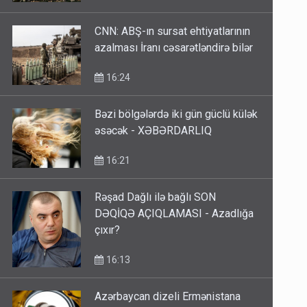
CNN: ABŞ-ın sursat ehtiyatlarının
azalması İranı cəsarətləndirə bilər
16:24
Bəzi bölgələrdə iki gün güclü külək
əsəcək - XƏBƏRDARLIQ
16:21
Rəşad Dağlı ilə bağlı SON
DƏQİQƏ AÇIQLAMASI - Azadlığa
çıxır?
16:13
Azərbaycan dizeli Ermənistana