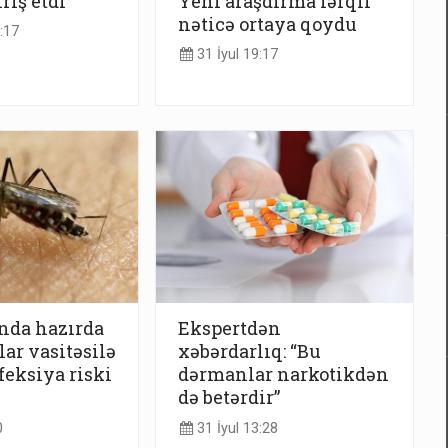
rış etdi
Yeni araşdırma fərqli
nəticə ortaya qoydu
:17
31 İyul 19:17
nda hazırda
Ekspertdən
ar vasitəsilə
xəbərdarlıq: “Bu
feksiya riski
dərmanlar narkotikdən
də betərdir”
0
31 İyul 13:28