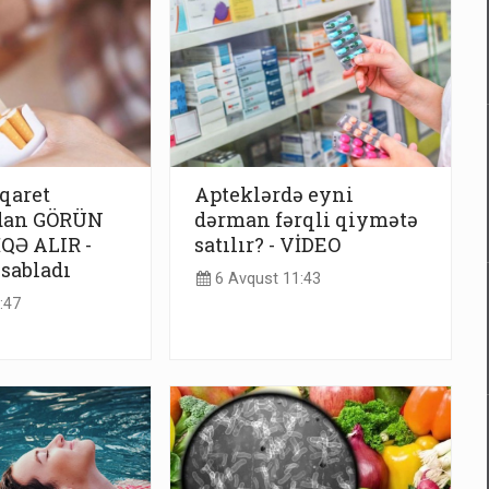
iqaret
Apteklərdə eyni
dan GÖRÜN
dərman fərqli qiymətə
QƏ ALIR -
satılır? - VİDEO
sabladı
6 Avqust 11:43
:47