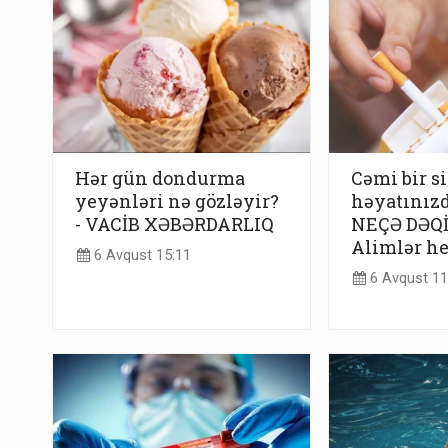
Hər gün dondurma
Cəmi bir s
yeyənləri nə gözləyir?
həyatınız
- VACİB XƏBƏRDARLIQ
NEÇƏ DƏQİ
Alimlər he
6 Avqust 15:11
6 Avqust 11