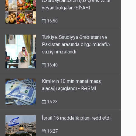
Azərbaycanda ən çox çörək və ət
yeyən bölgələr -SİYAHI
16:50
Türkiyə, Səudiyyə Ərəbistanı və
Pakistan arasında birgə müdafiə
sazişi imzalandı
16:40
Kimlərin 10 min manat maaş
alacağı açıqlandı - RƏSMİ
16:28
İsrail 15 maddəlik planı rədd etdi
16:27