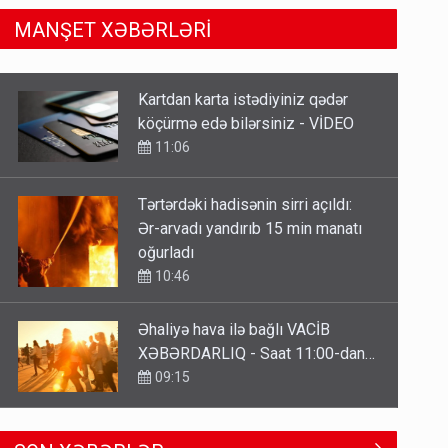
MANŞET XƏBƏRLƏRİ
Tərtərdəki hadisənin sirri açıldı:
Ər-arvadı yandırıb 15 min manatı
oğurladı
10:46
Əhaliyə hava ilə bağlı VACİB
XƏBƏRDARLIQ - Saat 11:00-dan…
09:15
ŞOK! David Seliverstov ölkədən
qaçdı
6 Avqust 14:14
Geri çağırılan səfir Abel