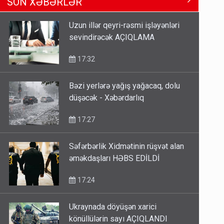
SON XƏBƏRLƏR
Məhərrəmovun oğludur - DOSYE
14:07
Uzun illər qeyri-rəsmi işləyənləri
sevindirəcək AÇIQLAMA
Media və Yayım Şurasına əlavə
hüquq və vəzifələr verilib
17:32
13:24
Bəzi yerlərə yağış yağacaq, dolu
düşəcək - Xəbərdarlıq
Kartdan karta istədiyiniz qədər
köçürmə edə bilərsiniz - VİDEO
17:27
11:06
Səfərbərlik Xidmətinin rüşvət alan
əməkdaşları HƏBS EDİLDİ
17:24
Ukraynada döyüşən xarici
könüllülərin sayı AÇIQLANDI