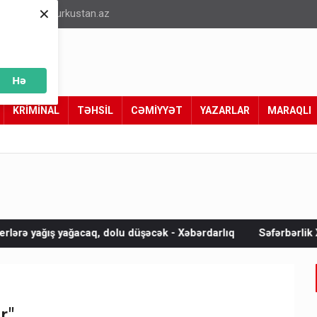
×
info@turkustan.az
Hə
KRİMİNAL
TƏHSİL
CƏMİYYƏT
YAZARLAR
MARAQLI
dolu düşəcək - Xəbərdarlıq
Səfərbərlik Xidmətinin rüşvət ala
r"