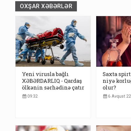
OXŞAR XƏBƏRLƏR
Yeni virusla bağlı
Saxta spirt
XƏBƏRDARLIQ - Qardaş
niyə korlu
ölkənin sərhədinə çatır
olur?
09:32
6 Avqust 22