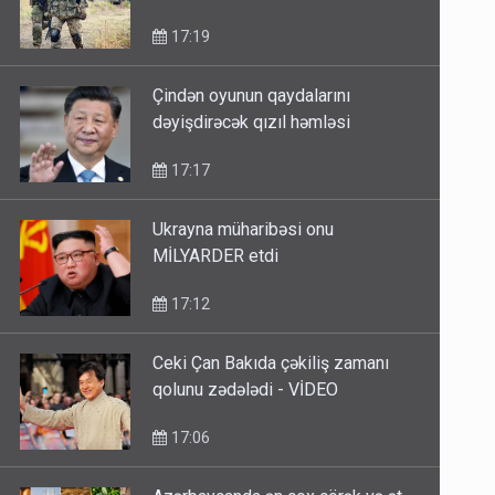
17:19
Çindən oyunun qaydalarını
dəyişdirəcək qızıl həmləsi
17:17
Ukrayna müharibəsi onu
MİLYARDER etdi
17:12
Ceki Çan Bakıda çəkiliş zamanı
qolunu zədələdi - VİDEO
17:06