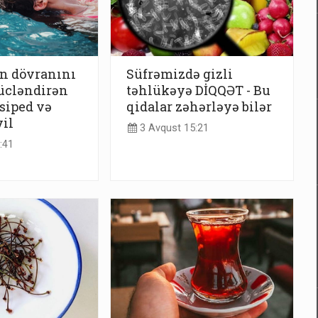
n dövranını
Süfrəmizdə gizli
ücləndirən
təhlükəyə DİQQƏT - Bu
siped və
qidalar zəhərləyə bilər
yil
3 Avqust 15:21
:41