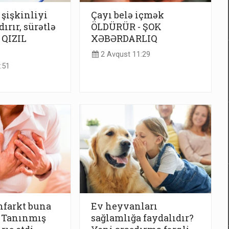
şişkinliyi
Çayı belə içmək
ırır, sürətlə
ÖLDÜRÜR - ŞOK
 QIZIL
XƏBƏRDARLIQ
2 Avqust 11:29
:51
infarkt buna
Ev heyvanları
 - Tanınmış
sağlamlığa faydalıdır?