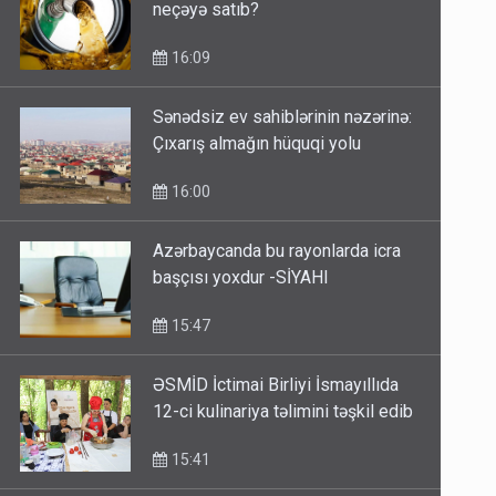
neçəyə satıb?
16:09
Sənədsiz ev sahiblərinin nəzərinə:
Çıxarış almağın hüquqi yolu
16:00
Azərbaycanda bu rayonlarda icra
başçısı yoxdur -SİYAHI
15:47
ƏSMİD İctimai Birliyi İsmayıllıda
12-ci kulinariya təlimini təşkil edib
15:41