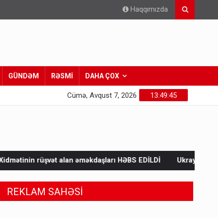
Haqqımızda
GÜNDƏM
RƏSMİ
DAHA ÇOX
Cümə, Avqust 7, 2026
13:49:46
n əməkdaşları HƏBS EDİLDİ
Ukraynada döyüşən xarici könüllül
REKLAM SAHƏSİ