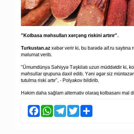
"Kolbasa məhsulları xərçəng riskini artırır".
Turkustan.az
xəbər verir ki, bu barədə aif.ru saytın
məlumat verib.
"Ümumdünya Səhiyyə Təşkilatı uzun müddətdir ki, kol
məhsullar qrupuna daxil edib. Yəni əgər siz müntəzəm
tutulma riski artır", - Polyakov bildirib.
Həkim daha sağlam alternativ olaraq kolbasanı mal di
Facebook
WhatsApp
Telegram
Twitter
Share