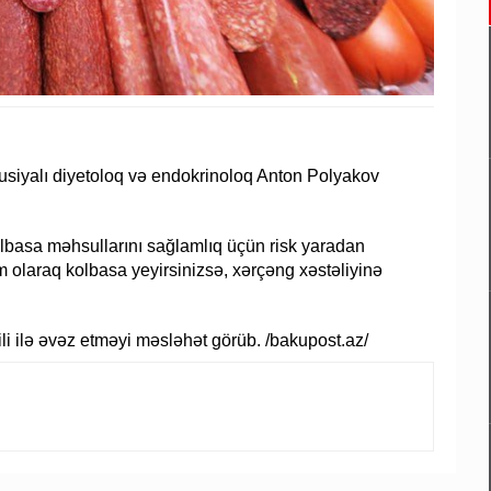
a rusiyalı diyetoloq və endokrinoloq Anton Polyakov
basa məhsullarını sağlamlıq üçün risk yaradan
 olaraq kolbasa yeyirsinizsə, xərçəng xəstəliyinə
li ilə əvəz etməyi məsləhət görüb. /bakupost.az/