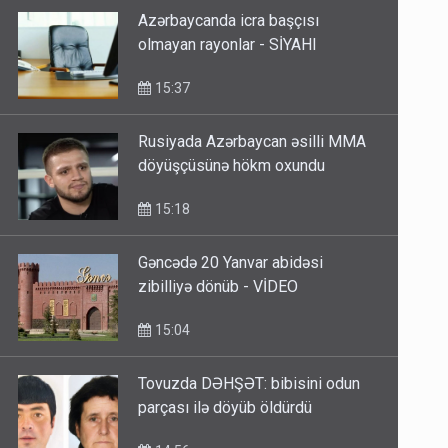
Azərbaycanda icra başçısı
olmayan rayonlar - SİYAHI
15:37
Rusiyada Azərbaycan əsilli MMA
döyüşçüsünə hökm oxundu
15:18
Gəncədə 20 Yanvar abidəsi
zibilliyə dönüb - VİDEO
15:04
Tovuzda DƏHŞƏT: bibisini odun
parçası ilə döyüb öldürdü