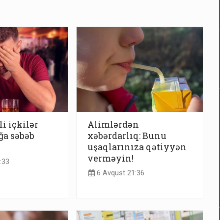
li içkilər
Alimlərdən
ğa səbəb
xəbərdarlıq: Bunu
uşaqlarınıza qətiyyən
verməyin!
:33
6 Avqust 21:36