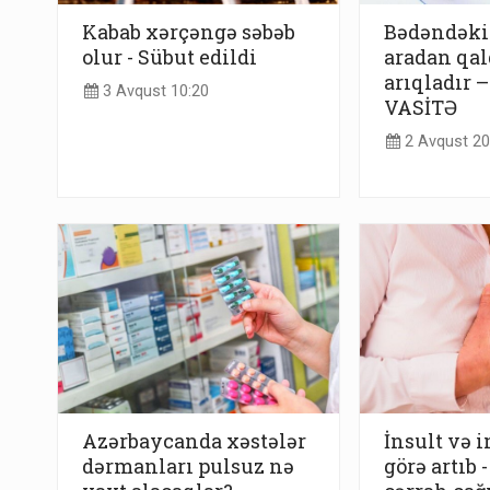
Kabab xərçəngə səbəb
Bədəndəki 
olur - Sübut edildi
aradan qald
arıqladır –
3 Avqust 10:20
VASİTƏ
2 Avqust 20
Azərbaycanda xəstələr
İnsult və 
dərmanları pulsuz nə
görə artıb