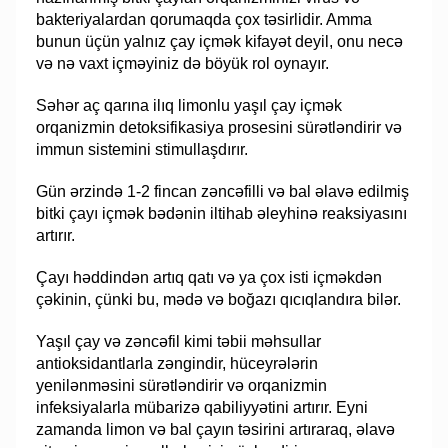
bakteriyalardan qorumaqda çox təsirlidir. Amma
bunun üçün yalnız çay içmək kifayət deyil, onu necə
və nə vaxt içməyiniz də böyük rol oynayır.
Səhər aç qarına ilıq limonlu yaşıl çay içmək
orqanizmin detoksifikasiya prosesini sürətləndirir və
immun sistemini stimullaşdırır.
Gün ərzində 1-2 fincan zəncəfilli və bal əlavə edilmiş
bitki çayı içmək bədənin iltihab əleyhinə reaksiyasını
artırır.
Çayı həddindən artıq qatı və ya çox isti içməkdən
çəkinin, çünki bu, mədə və boğazı qıcıqlandıra bilər.
Yaşıl çay və zəncəfil kimi təbii məhsullar
antioksidantlarla zəngindir, hüceyrələrin
yenilənməsini sürətləndirir və orqanizmin
infeksiyalarla mübarizə qabiliyyətini artırır. Eyni
zamanda limon və bal çayın təsirini artıraraq, əlavə