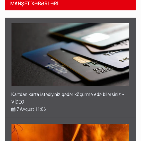
MANŞET XƏBƏRLƏRİ
Kartdan karta istədiyiniz qədər köçürmə edə bilərsiniz -
VİDEO
7 Avqust 11:06