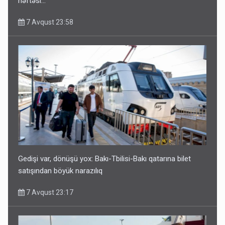
həftəsi...
7 Avqust 23:58
Geri çağırılan səfir Abel Məhərrəmovun oğludur - DOSYE
7 Avqust 14:07
Gedişi var, dönüşü yox: Bakı-Tbilisi-Bakı qatarına bilet
satışından böyük narazılıq
7 Avqust 23:17