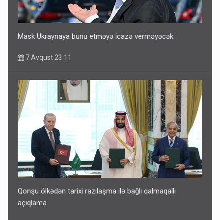
Mask Ukraynaya bunu etməyə icazə verməyəcək
7 Avqust 23:11
Qonşu ölkədən tarixi razılaşma ilə bağlı qalmaqallı
açıqlama