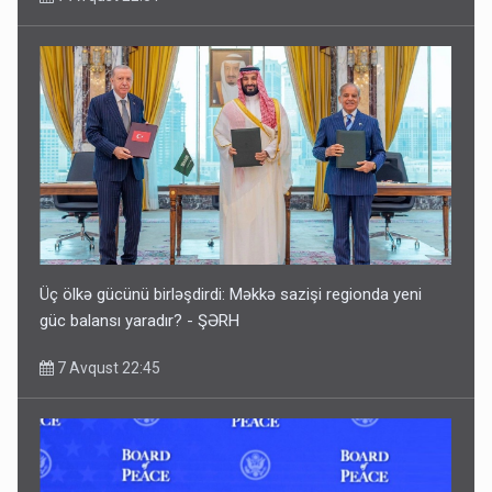
Üç ölkə gücünü birləşdirdi: Məkkə sazişi regionda yeni
güc balansı yaradır? - ŞƏRH
7 Avqust 22:45