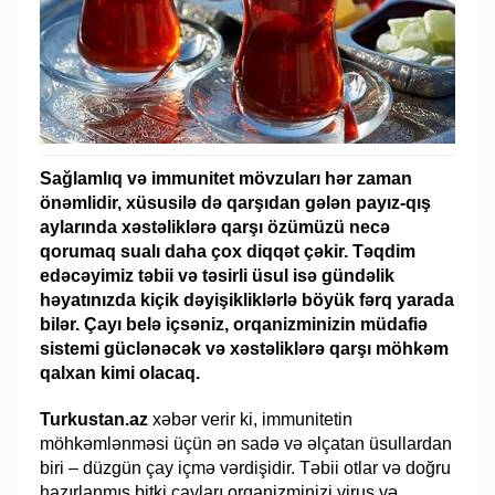
Sağlamlıq və immunitet mövzuları hər zaman
önəmlidir, xüsusilə də qarşıdan gələn payız-qış
aylarında xəstəliklərə qarşı özümüzü necə
qorumaq sualı daha çox diqqət çəkir. Təqdim
edəcəyimiz təbii və təsirli üsul isə gündəlik
həyatınızda kiçik dəyişikliklərlə böyük fərq yarada
bilər. Çayı belə içsəniz, orqanizminizin müdafiə
sistemi güclənəcək və xəstəliklərə qarşı möhkəm
qalxan kimi olacaq.
Turkustan.az
xəbər verir ki, immunitetin
möhkəmlənməsi üçün ən sadə və əlçatan üsullardan
biri – düzgün çay içmə vərdişidir. Təbii otlar və doğru
hazırlanmış bitki çayları orqanizminizi virus və