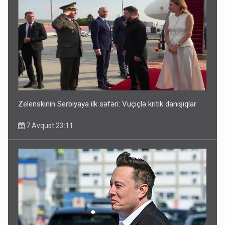
Media və Yayım Şurasına əlavə hüquq və vəzifələr verilib
7 Avqust 13:24
Zelenskinin Serbiyaya ilk səfəri: Vuçiçlə kritik danışıqlar
7 Avqust 23:11