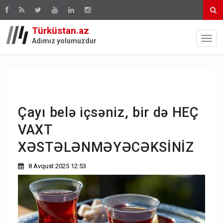
Türküstan.az
Adımız yolumuzdur
Çayı belə içsəniz, bir də HEÇ
VAXT
XƏSTƏLƏNMƏYƏCƏKSİNİZ
8 Avqust 2025 12:53