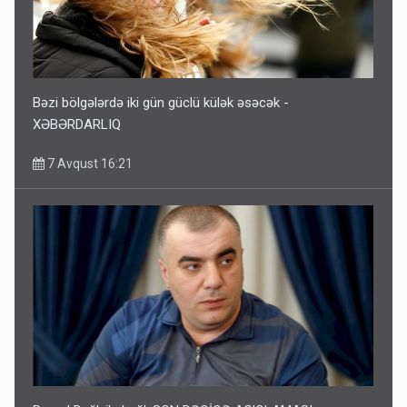
Bəzi bölgələrdə iki gün güclü külək əsəcək -
XƏBƏRDARLIQ
7 Avqust 16:21