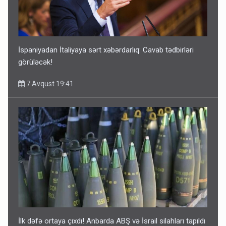
İspaniyadan İtaliyaya sərt xəbərdarlıq: Cavab tədbirləri
görüləcək!
7 Avqust 19:41
İlk dəfə ortaya çıxdı! Anbarda ABŞ və İsrail silahları tapıldı