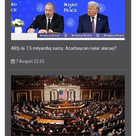
ABŞ-la 7,5 milyardlıq saziş: Azərbaycan nələr alacaq?
7 Avqust 22:35