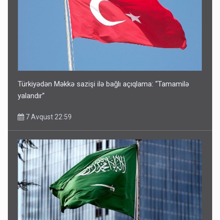
Türkiyədən Məkkə sazişi ilə bağlı açıqlama: “Tamamilə
yalandır”
7 Avqust 22:59