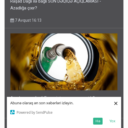
Rəşad Dağlı ilə bağlı SON DƏQİQƏ AÇIQLAMASI -
Azadlığa çıxır?
7 Avqust 16:13
Azərbaycan dizeli Ermənistana neçəyə satıb?
×
Abunə olaraq ən son xəbərləri izləyin.
7 Avqust 16:09
Powered by SendPulse
Hə
Yox