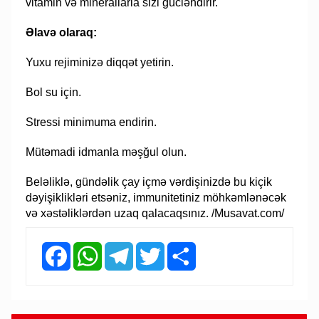
vitamin və minerallarla sizi gücləndirir.
Əlavə olaraq:
Yuxu rejiminizə diqqət yetirin.
Bol su için.
Stressi minimuma endirin.
Mütəmadi idmanla məşğul olun.
Beləliklə, gündəlik çay içmə vərdişinizdə bu kiçik
dəyişiklikləri etsəniz, immunitetiniz möhkəmlənəcək
və xəstəliklərdən uzaq qalacaqsınız. /Musavat.com/
Facebook
WhatsApp
Telegram
Twitter
Share