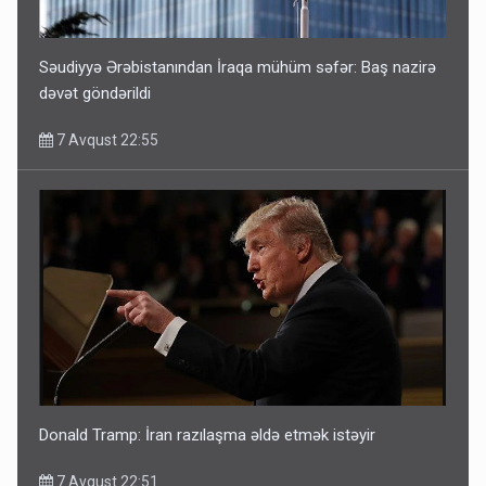
Səudiyyə Ərəbistanından İraqa mühüm səfər: Baş nazirə
dəvət göndərildi
7 Avqust 22:55
Donald Tramp: İran razılaşma əldə etmək istəyir
7 Avqust 22:51