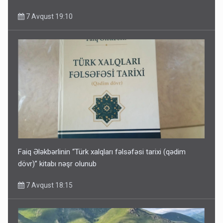
7 Avqust 19:10
Faiq Ələkbərlinin “Türk xalqları fəlsəfəsi tarixi (qədim
dövr)” kitabı nəşr olunub
7 Avqust 18:15