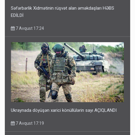
Səfərbərlik Xidmətinin rüşvət alan əməkdaşları HƏBS
EDİLDİ
7 Avqust 17:24
Ukraynada döyüşən xarici könüllülərin sayı AÇIQLANDI
7 Avqust 17:19