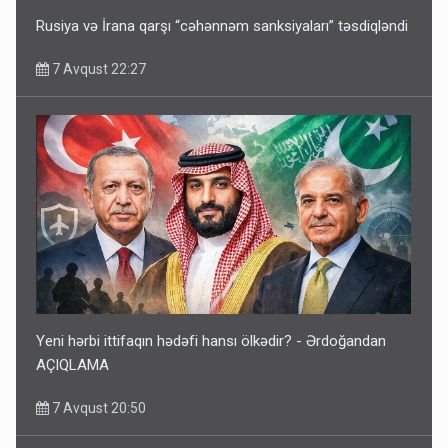
Rusiya və İrana qarşı “cəhənnəm sanksiyaları” təsdiqləndi
7 Avqust 22:27
Yeni hərbi ittifaqın hədəfi hansı ölkədir? - Ərdoğandan
AÇIQLAMA
7 Avqust 20:50