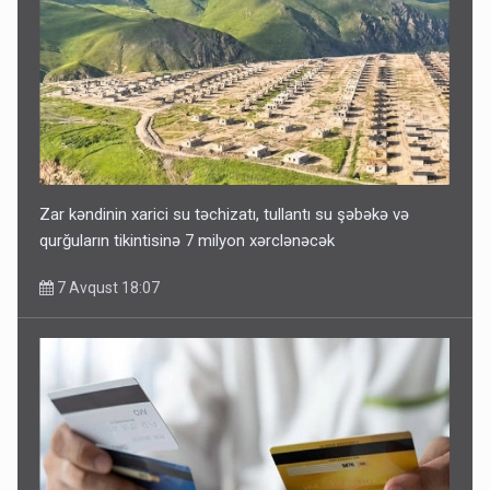
Zar kəndinin xarici su təchizatı, tullantı su şəbəkə və
qurğuların tikintisinə 7 milyon xərclənəcək
7 Avqust 18:07