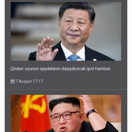
Çindən oyunun qaydalarını dəyişdirəcək qızıl həmləsi
7 Avqust 17:17