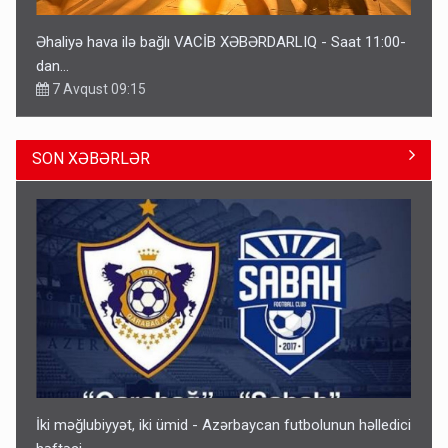
Əhaliyə hava ilə bağlı VACİB XƏBƏRDARLIQ - Saat 11:00-
dan…
7 Avqust 09:15
SON XƏBƏRLƏR
Gedişi var, dönüşü yox: Bakı-Tbilisi-Bakı qatarına bilet
satışından böyük narazılıq
7 Avqust 23:17
İki məğlubiyyət, iki ümid - Azərbaycan futbolunun həlledici