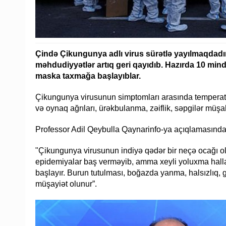
Çində Çikungunya adlı virus sürətlə yayılmaqdadı
məhdudiyyətlər artıq geri qayıdıb. Hazırda 10 mind
maska taxmağa başlayıblar.
Çikungunya virusunun simptomları arasında temperatu
və oynaq ağrıları, ürəkbulanma, zəiflik, səpgilər müşa
Professor Adil Qeybulla Qaynarinfo-ya açıqlamasında bi
"Çikungunya virusunun indiyə qədər bir neçə ocağı 
epidemiyalar baş verməyib, amma xeyli yoluxma halları
başlayır. Burun tutulması, boğazda yanma, halsızlıq, g
müşayiət olunur”.