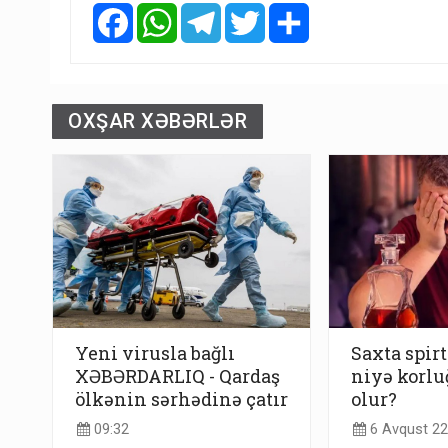
Facebook
WhatsApp
Telegram
Twitter
Share
OXŞAR XƏBƏRLƏR
Yeni virusla bağlı
Saxta spirt
XƏBƏRDARLIQ - Qardaş
niyə korlu
ölkənin sərhədinə çatır
olur?
09:32
6 Avqust 22