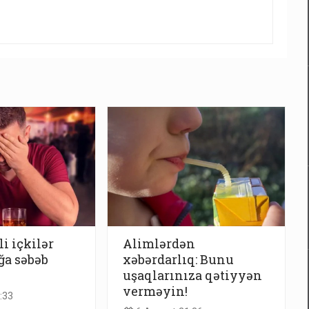
li içkilər
Alimlərdən
ğa səbəb
xəbərdarlıq: Bunu
uşaqlarınıza qətiyyən
verməyin!
:33