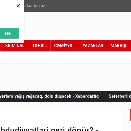
×
info@turkustan.az
Hə
KRİMİNAL
TƏHSİL
CƏMİYYƏT
YAZARLAR
MARAQLI
dolu düşəcək - Xəbərdarlıq
Səfərbərlik Xidmətinin rüşvət ala
dudiyyətləri geri dönür? -