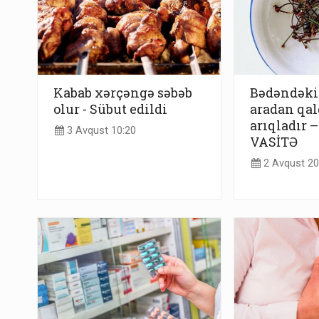
Kabab xərçəngə səbəb
Bədəndəki 
olur - Sübut edildi
aradan qald
arıqladır –
3 Avqust 10:20
VASİTƏ
2 Avqust 20