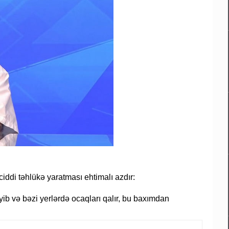
iddi təhlükə yaratması ehtimalı azdır:
b və bəzi yerlərdə ocaqları qalır, bu baxımdan