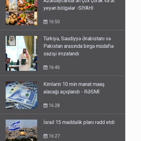
Azərbaycanda ən çox çörək və ət
yeyən bölgələr -SİYAHI
16:50
Türkiyə, Səudiyyə Ərəbistanı və
Pakistan arasında birgə müdafiə
sazişi imzalandı
16:40
Kimlərin 10 min manat maaş
alacağı açıqlandı - RƏSMİ
16:28
İsrail 15 maddəlik planı rədd etdi
16:27