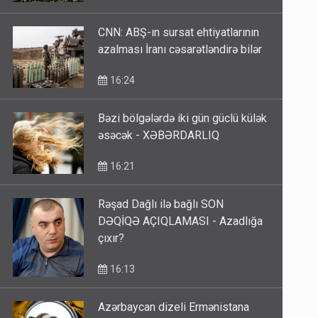
CNN: ABŞ-ın sursat ehtiyatlarının
azalması İranı cəsarətləndirə bilər
16:24
Bəzi bölgələrdə iki gün güclü külək
əsəcək - XƏBƏRDARLIQ
16:21
Rəşad Dağlı ilə bağlı SON
DƏQİQƏ AÇIQLAMASI - Azadlığa
çıxır?
16:13
Azərbaycan dizeli Ermənistana