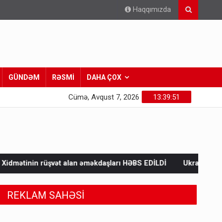
Haqqımızda
GÜNDƏM
RƏSMİ
DAHA ÇOX
Cümə, Avqust 7, 2026
13:39:52
n əməkdaşları HƏBS EDİLDİ
Ukraynada döyüşən xarici könüllü
REKLAM SAHƏSİ