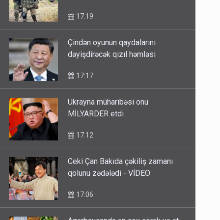
17:19
Çindən oyunun qaydalarını
dəyişdirəcək qızıl həmləsi
17:17
Ukrayna müharibəsi onu
MİLYARDER etdi
17:12
Ceki Çan Bakıda çəkiliş zamanı
qolunu zədələdi - VİDEO
17:06