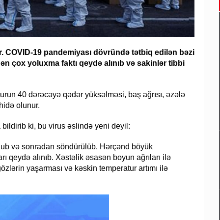
r. COVID-19 pandemiyası dövründə tətbiq edilən bəzi
ən çox yoluxma faktı qeydə alınıb və sakinlər tibbi
run 40 dərəcəyə qədər yüksəlməsi, baş ağrısı, əzələ
hidə olunur.
ldirib ki, bu virus əslində yeni deyil:
olub və sonradan söndürülüb. Hərçənd böyük
 qeydə alınıb. Xəstəlik əsasən boyun ağrıları ilə
özlərin yaşarması və kəskin temperatur artımı ilə