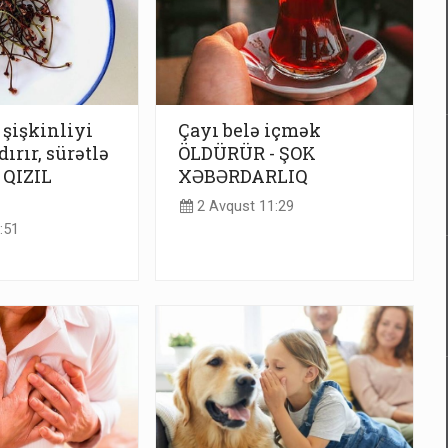
şişkinliyi
Çayı belə içmək
ırır, sürətlə
ÖLDÜRÜR - ŞOK
 QIZIL
XƏBƏRDARLIQ
2 Avqust 11:29
:51