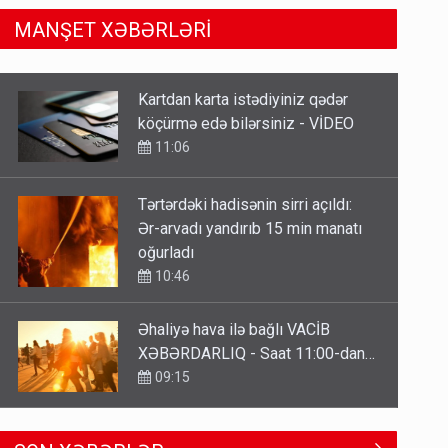
MANŞET XƏBƏRLƏRİ
Tərtərdəki hadisənin sirri açıldı:
Ər-arvadı yandırıb 15 min manatı
oğurladı
10:46
Əhaliyə hava ilə bağlı VACİB
XƏBƏRDARLIQ - Saat 11:00-dan…
09:15
ŞOK! David Seliverstov ölkədən
qaçdı
6 Avqust 14:14
Geri çağırılan səfir Abel