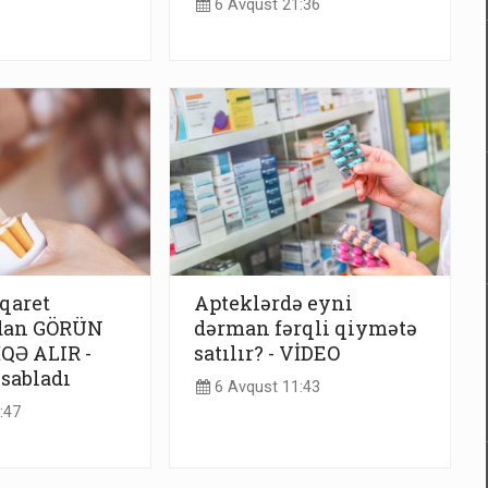
6 Avqust 21:36
iqaret
Apteklərdə eyni
dan GÖRÜN
dərman fərqli qiymətə
QƏ ALIR -
satılır? - VİDEO
sabladı
6 Avqust 11:43
:47