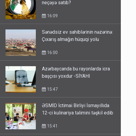
neçəyə satıb?
16:09
Sənədsiz ev sahiblərinin nəzərinə:
Çıxarış almağın hüquqi yolu
16:00
Azərbaycanda bu rayonlarda icra
başçısı yoxdur -SİYAHI
15:47
ƏSMİD İctimai Birliyi İsmayıllıda
12-ci kulinariya təlimini təşkil edib
15:41