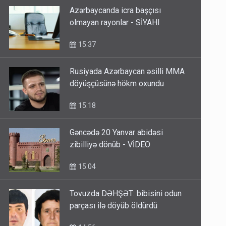
Azərbaycanda icra başçısı
olmayan rayonlar - SİYAHI
15:37
Rusiyada Azərbaycan əsilli MMA
döyüşçüsünə hökm oxundu
15:18
Gəncədə 20 Yanvar abidəsi
zibilliyə dönüb - VİDEO
15:04
Tovuzda DƏHŞƏT: bibisini odun
parçası ilə döyüb öldürdü