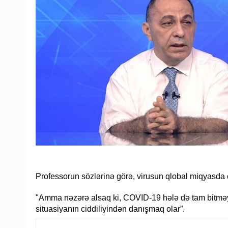
Professorun sözlərinə görə, virusun qlobal miqyasda c
"Amma nəzərə alsaq ki, COVID-19 hələ də tam bitməyi
situasiyanın ciddiliyindən danışmaq olar”.