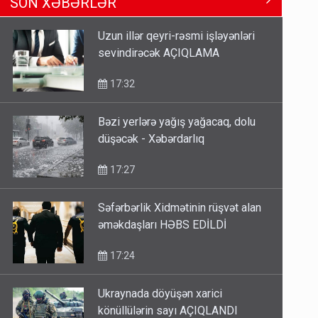
SON XƏBƏRLƏR
Məhərrəmovun oğludur - DOSYE
14:07
Uzun illər qeyri-rəsmi işləyənləri
sevindirəcək AÇIQLAMA
Media və Yayım Şurasına əlavə
hüquq və vəzifələr verilib
17:32
13:24
Bəzi yerlərə yağış yağacaq, dolu
düşəcək - Xəbərdarlıq
Kartdan karta istədiyiniz qədər
köçürmə edə bilərsiniz - VİDEO
17:27
11:06
Səfərbərlik Xidmətinin rüşvət alan
əməkdaşları HƏBS EDİLDİ
17:24
Ukraynada döyüşən xarici
könüllülərin sayı AÇIQLANDI