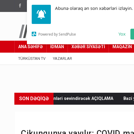
(012) 449 94 05
Abunə olaraq ən son xəbərləri izləyin.
Türküstan.az
Yox
Powered by SendPulse
Adımız yolumuzdur
ANA SƏHİFƏ
İDMAN
XƏBƏR SİYASƏTİ
MAQAZİN
TÜRKÜSTAN TV
YAZARLAR
SON DƏQİQƏ
şləyənləri sevindirəcək AÇIQLAMA
Bəzi yerlərə yağış yağacaq, 
Çikungunya yayılır: COVID məh