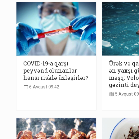
COVID-19-a qarşı
Ürək və qa
peyvənd olunanlar
ən yaxşı g
hansı risklə üzləşirlər?
məşq: Velo
gəzinti de
6 Avqust 09:42
5 Avqust 09