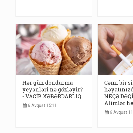
Hər gün dondurma
Cəmi bir s
yeyənləri nə gözləyir?
həyatınız
- VACİB XƏBƏRDARLIQ
NEÇƏ DƏQİ
Alimlər he
6 Avqust 15:11
6 Avqust 11