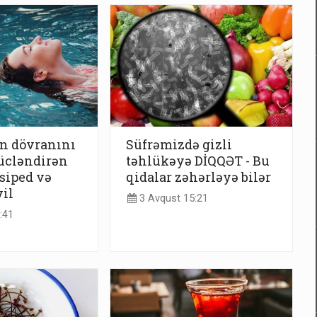
n dövranını
Süfrəmizdə gizli
ücləndirən
təhlükəyə DİQQƏT - Bu
siped və
qidalar zəhərləyə bilər
yil
3 Avqust 15:21
:41