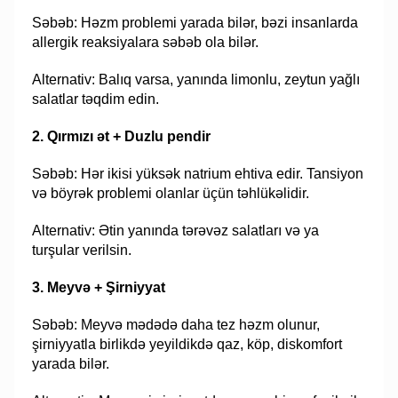
Səbəb: Həzm problemi yarada bilər, bəzi insanlarda
allergik reaksiyalara səbəb ola bilər.
Alternativ: Balıq varsa, yanında limonlu, zeytun yağlı
salatlar təqdim edin.
2. Qırmızı ət + Duzlu pendir
Səbəb: Hər ikisi yüksək natrium ehtiva edir. Tansiyon
və böyrək problemi olanlar üçün təhlükəlidir.
Alternativ: Ətin yanında tərəvəz salatları və ya
turşular verilsin.
3. Meyvə + Şirniyyat
Səbəb: Meyvə mədədə daha tez həzm olunur,
şirniyyatla birlikdə yeyildikdə qaz, köp, diskomfort
yarada bilər.