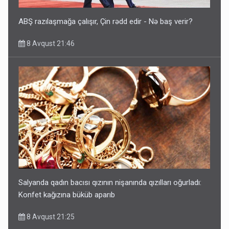
ABŞ razılaşmağa çalışır, Çin rədd edir - Nə baş verir?
8 Avqust 21:46
Salyanda qadın bacısı qızının nişanında qızılları oğurladı:
Konfet kağızına büküb aparıb
8 Avqust 21:25