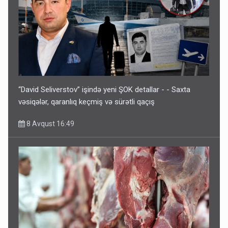
“David Seliverstov” işində yeni ŞOK detallar - - Saxta
vəsiqələr, qaranlıq keçmiş və sürətli qaçış
8 Avqust 16:49