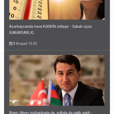
Azərbaycanda hava KƏSKİN istiləşir - Sabah üçün
XƏBƏRDARLIQ
8 Avqust 15:03
İlham Əliyev müharibədə də, sülhdə də qalib gəldi -