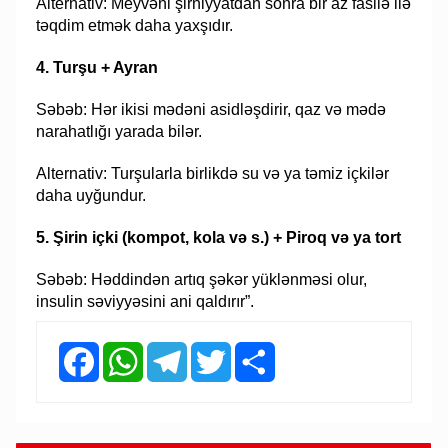
Alternativ: Meyvəni şirniyyatdan sonra bir az fasilə ilə
təqdim etmək daha yaxşıdır.
4. Turşu + Ayran
Səbəb: Hər ikisi mədəni asidləşdirir, qaz və mədə
narahatlığı yarada bilər.
Alternativ: Turşularla birlikdə su və ya təmiz içkilər
daha uyğundur.
5. Şirin içki (kompot, kola və s.) + Piroq və ya tort
Səbəb: Həddindən artıq şəkər yüklənməsi olur,
insulin səviyyəsini ani qaldırır”.
Facebook
WhatsApp
Telegram
Twitter
Share