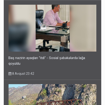
İrəvan dünyaya Azərbaycan üzərindən çıxır – Mühüm
etiraf
8 Avqust 23:19
Baş nazirin ayaqları “itdi” - Sosial şəbəkələrdə lağa
qoyuldu
8 Avqust 23:42