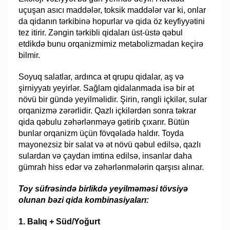
uçuşan asıcı maddələr, toksik maddələr var ki, onlar
da qidanın tərkibinə hopurlar və qida öz keyfiyyətini
tez itirir. Zəngin tərkibli qidaları üst-üstə qəbul
etdikdə bunu orqanizmimiz metabolizmadan keçirə
bilmir.
Soyuq salatlar, ardınca ət qrupu qidalar, aş və
şirniyyatı yeyirlər. Sağlam qidalanmada isə bir ət
növü bir gündə yeyilməlidir. Şirin, rəngli içkilər, sular
orqanizmə zərərlidir. Qazlı içkilərdən sonra təkrar
qida qəbulu zəhərlənməyə gətirib çıxarır. Bütün
bunlar orqanizm üçün fövqəladə haldır. Toyda
mayonezsiz bir salat və ət növü qəbul edilsə, qazlı
sulardan və çaydan imtina edilsə, insanlar daha
gümrah hiss edər və zəhərlənmələrin qarşısı alınar.
Toy süfrəsində birlikdə yeyilməməsi tövsiyə
olunan bəzi qida kombinasiyaları:
1. Balıq + Süd/Yoğurt