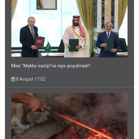
Misir “Məkkə sazişi”nə niyə qoşulmadı?
8 Avqust 17:52