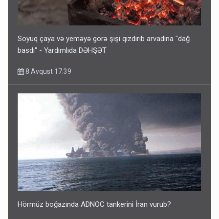
Soyuq çaya və yeməyə görə şişi qızdırıb arvadına "dağ
basdı" - Yardımlıda DƏHŞƏT
8 Avqust 17:39
Hörmüz boğazında ADNOC tankerini İran vurub?