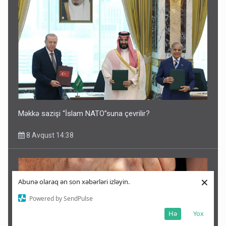
Məkkə sazişi “İslam NATO”suna çevrilir?
8 Avqust 14:38
×
Abunə olaraq ən son xəbərləri izləyin.
Powered by SendPulse
Hə
Yox