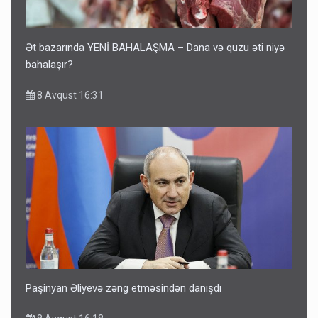
Ət bazarında YENİ BAHALAŞMA – Dana və quzu əti niyə
bahalaşır?
8 Avqust 16:31
Paşinyan Əliyevə zəng etməsindən danışdı