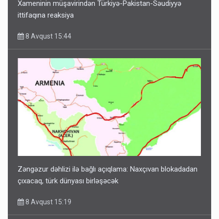
Xameninin müşavirindən Türkiyə-Pakistan-Səudiyyə
ittifaqına reaksiya
8 Avqust 15:44
Zəngəzur dəhlizi ilə bağlı açıqlama: Naxçıvan blokadadan
çıxacaq, türk dünyası birləşəcək
8 Avqust 15:19