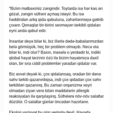
“Bizim mətbəximiz zəngindir. Toylarda isə hər kəs ən
gözəl, zəngin süfrəni açmaq istəyir. Bu isə
həddindən artıq qida qəbuluna, zəhərlənməyə gətirib
çıxarır. Qonaqlar bir-birini sevməyən tərkibli qidaları
eyni anda qəbul edir.
İnsanlar deyə bilər ki, biz illərlə dədə-babalarımızdan
belə görmüşük, heç bir problem olmayıb. Necə ola
bilər ki, indi olur? Baxın, məsələ o yerdədir ki, indiki
qlobal həyat tərzinin özü ilə bizim həyatımıza daxil
olan, bir sıra ciddi problemlər yaradan qidalar var.
Biz əvvəl deyək ki, çox qidalansaq, oradan bir dənə
səhv tərkib qazanırdıqsa, indi çox qidadan çox səhv
tərkibləri qazanırıq. Bu zaman orqanizmə xeyri
olmadan ziyan verə bilən maddələrin allergik
reaksiyaları ilə qarşılaşırıq. Süfrələrə növ-növ salatlar
düzülür. O salatlar günlər öncədən hazırlanır.
Ekoloji vəziyyət bu gün yerində deyil. Havada