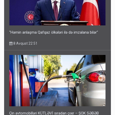
"Həmin anlaşma Qafqaz ölkələri ilə də imzalana bilər"
8 Avqust 22:51
Çin avtomobilləri KÜTLƏVİ sıradan çıxır – ŞOK SƏBƏB