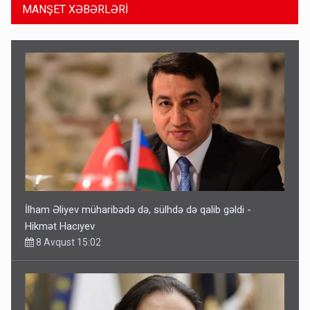
MANŞET XƏBƏRLƏRİ
İlham Əliyev müharibədə də, sülhdə də qalib gəldi -
Hikmət Hacıyev
8 Avqust 15:02