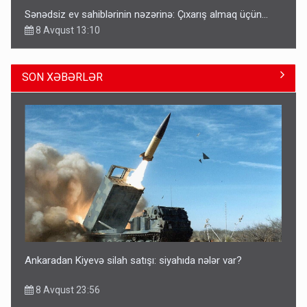
Sənədsiz ev sahiblərinin nəzərinə: Çıxarış almaq üçün...
8 Avqust 13:10
SON XƏBƏRLƏR
Azərbaycan bundan hər il 3 milyard dollar qazanacaq
8 Avqust 23:33
Ankaradan Kiyevə silah satışı: siyahıda nələr var?
8 Avqust 23:56