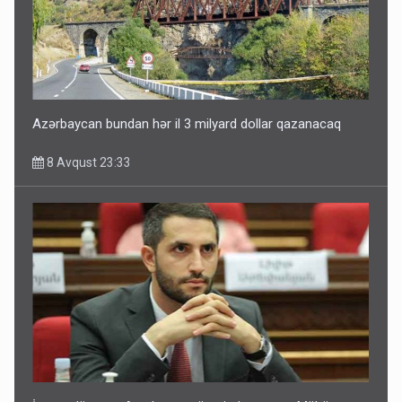
Paşinyan Əliyevə zəng etməsindən danışdı
8 Avqust 16:18
Azərbaycan bundan hər il 3 milyard dollar qazanacaq
8 Avqust 23:33