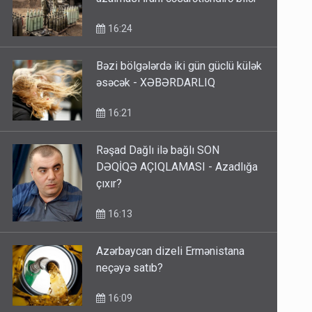
16:24
Bəzi bölgələrdə iki gün güclü külək
əsəcək - XƏBƏRDARLIQ
16:21
Rəşad Dağlı ilə bağlı SON
DƏQİQƏ AÇIQLAMASI - Azadlığa
çıxır?
16:13
Azərbaycan dizeli Ermənistana
neçəyə satıb?
16:09