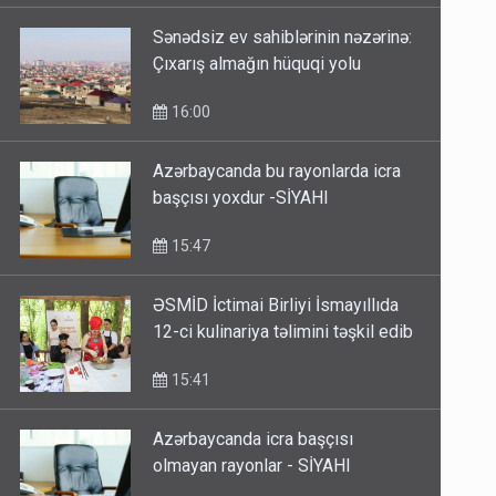
Sənədsiz ev sahiblərinin nəzərinə:
Çıxarış almağın hüquqi yolu
16:00
Azərbaycanda bu rayonlarda icra
başçısı yoxdur -SİYAHI
15:47
ƏSMİD İctimai Birliyi İsmayıllıda
12-ci kulinariya təlimini təşkil edib
15:41
Azərbaycanda icra başçısı
olmayan rayonlar - SİYAHI