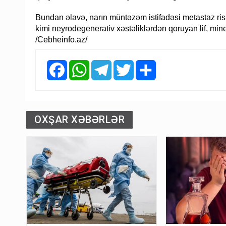
Bundan əlavə, narın müntəzəm istifadəsi metastaz ri
kimi neyrodegenerativ xəstəliklərdən qoruyan lif, miner
/Cebheinfo.az/
Facebook
WhatsApp
Telegram
Twitter
Share
OXŞAR XƏBƏRLƏR