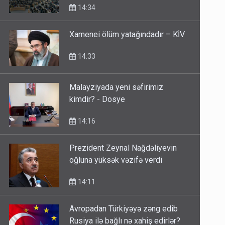
14:34
Xamenei ölüm yatağındadır – KİV
14:33
Malayziyada yeni səfirimiz
kimdir? - Dosye
14:16
Prezident Zeynal Nağdəliyevin
oğluna yüksək vəzifə verdi
14:11
Avropadan Türkiyəyə zəng edib
Rusiya ilə bağlı nə xahiş edirlər?