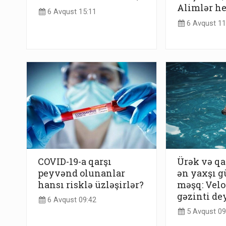
Alimlər he
6 Avqust 15:11
6 Avqust 11
COVID-19-a qarşı
Ürək və qa
peyvənd olunanlar
ən yaxşı g
hansı risklə üzləşirlər?
məşq: Velo
gəzinti de
6 Avqust 09:42
5 Avqust 09