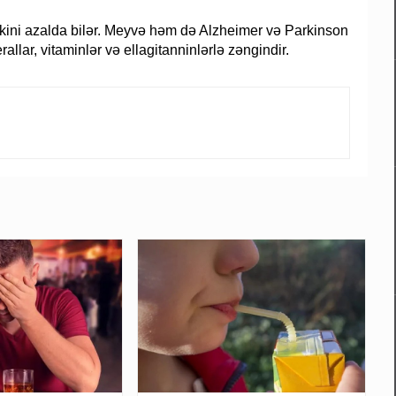
skini azalda bilər. Meyvə həm də Alzheimer və Parkinson
allar, vitaminlər və ellagitanninlərlə zəngindir.