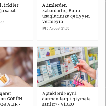
li içkilər
Alimlərdən
ğa səbəb
xəbərdarlıq: Bunu
uşaqlarınıza qətiyyən
verməyin!
:33
6 Avqust 21:36
iqaret
Apteklərdə eyni
dan GÖRÜN
dərman fərqli qiymətə
QƏ ALIR -
satılır? - VİDEO