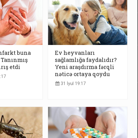
infarkt buna
Ev heyvanları
 - Tanınmış
sağlamlığa faydalıdır?
rış etdi
Yeni araşdırma fərqli
nəticə ortaya qoydu
:17
31 İyul 19:17