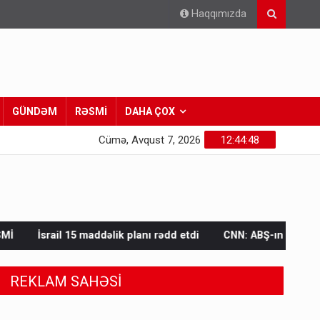
Haqqımızda
GÜNDƏM
RƏSMİ
DAHA ÇOX
Cümə, Avqust 7, 2026
12:44:50
ik planı rədd etdi
CNN: ABŞ-ın sursat ehtiyatlarının azalması İ
REKLAM SAHƏSİ