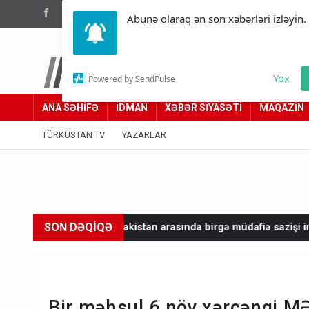
(012) 449 94 05
Abunə olaraq ən son xəbərləri izləyin.
Türküstan.az
Yox
Powered by SendPulse
Adımız yolumuzdur
ANA SƏHİFƏ
İDMAN
XƏBƏR SİYASƏTİ
MAQAZİN
TÜRKÜSTAN TV
YAZARLAR
SON DƏQİQƏ
ə Pakistan arasında birgə müdafiə sazişi imzalandı
Kimlərin 1
Bir məhsul 6 növ xərçəngi 