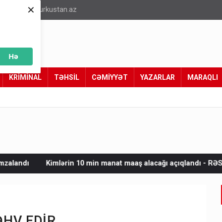
×
info@turkustan.az
Hə
KRİMİNAL
TƏHSİL
CƏMİYYƏT
YAZARLAR
MARAQLI
0 min manat maaş alacağı açıqlandı - RƏSMİ
İsrail 15 maddəl
MƏHV EDİR