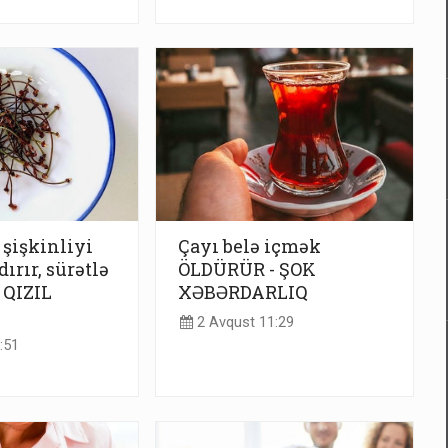
şişkinliyi
Çayı belə içmək
ırır, sürətlə
ÖLDÜRÜR - ŞOK
 QIZIL
XƏBƏRDARLIQ
2 Avqust 11:29
:51