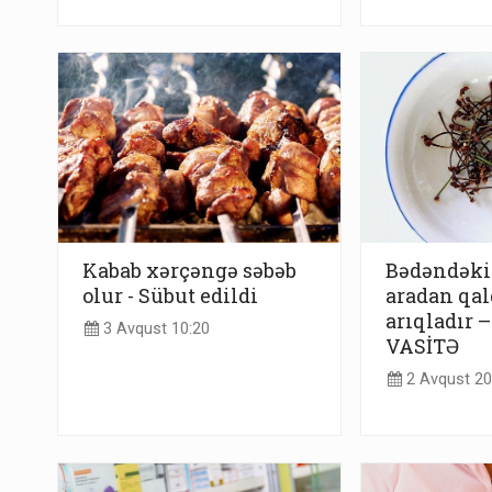
Kabab xərçəngə səbəb
Bədəndəki 
olur - Sübut edildi
aradan qald
arıqladır –
3 Avqust 10:20
VASİTƏ
2 Avqust 20