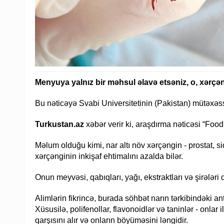
Menyuya yalnız bir məhsul əlavə etsəniz, o, xərçə
Bu nəticəyə Svabi Universitetinin (Pakistan) mütəxəss
Turkustan.az
xəbər verir ki, araşdırma nəticəsi “Foo
Məlum olduğu kimi, nar altı növ xərçəngin - prostat, si
xərçənginin inkişaf ehtimalını azalda bilər.
Onun meyvəsi, qabıqları, yağı, ekstraktları və şirələri d
Alimlərin fikrincə, burada söhbət narın tərkibindəki a
Xüsusilə, polifenollar, flavonoidlər və taninlər - onlar
qarşısını alır və onların böyüməsini ləngidir.