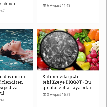
sabladı
6 Avqust 11:43
:47
n dövranını
Süfrəmizdə gizli
ücləndirən
təhlükəyə DİQQƏT - Bu
siped və
qidalar zəhərləyə bilər
yil
3 Avqust 15:21
:41