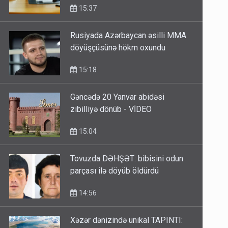
15:37
Rusiyada Azərbaycan əsilli MMA
döyüşçüsünə hökm oxundu
15:18
Gəncədə 20 Yanvar abidəsi
zibilliyə dönüb - VİDEO
15:04
Tovuzda DƏHŞƏT: bibisini odun
parçası ilə döyüb öldürdü
14:56
Xəzər dənizində unikal TAPINTI: