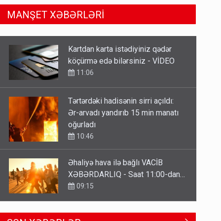
MANŞET XƏBƏRLƏRİ
Tərtərdəki hadisənin sirri açıldı:
Ər-arvadı yandırıb 15 min manatı
oğurladı
10:46
Əhaliyə hava ilə bağlı VACİB
XƏBƏRDARLIQ - Saat 11:00-dan…
09:15
ŞOK! David Seliverstov ölkədən
qaçdı
6 Avqust 14:14
Geri çağırılan səfir Abel