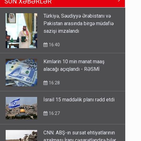
SON XƏBƏRLƏR
Məhərrəmovun oğludur - DOSYE
14:07
Türkiyə, Səudiyyə Ərəbistanı və
Pakistan arasında birgə müdafiə
Media və Yayım Şurasına əlavə
sazişi imzalandı
hüquq və vəzifələr verilib
13:24
16:40
Kimlərin 10 min manat maaş
Kartdan karta istədiyiniz qədər
alacağı açıqlandı - RƏSMİ
köçürmə edə bilərsiniz - VİDEO
11:06
16:28
İsrail 15 maddəlik planı rədd etdi
16:27
CNN: ABŞ-ın sursat ehtiyatlarının
azalması İranı cəsarətləndirə bilər