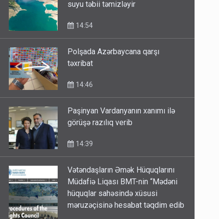
suyu təbii təmizləyir
14:54
Polşada Azərbaycana qarşı
təxribat
14:46
Paşinyan Vardanyanın xanımı ilə
görüşə razılıq verib
14:39
Vətəndaşların Əmək Hüquqlarını
Müdafiə Liqası BMT-nin “Mədəni
hüquqlar sahəsində xüsusi
məruzəçisinə hesabat təqdim edib