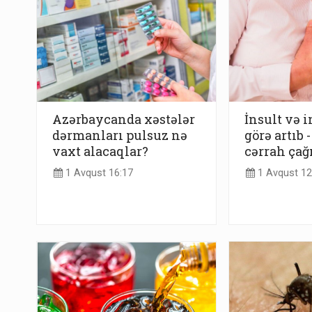
Azərbaycanda xəstələr
İnsult və 
dərmanları pulsuz nə
görə artıb
vaxt alacaqlar?
cərrah çağı
1 Avqust 16:17
1 Avqust 12