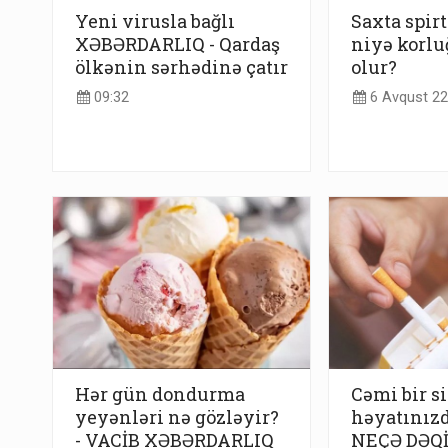
Yeni virusla bağlı
Saxta spirt
XƏBƏRDARLIQ - Qardaş
niyə korlu
ölkənin sərhədinə çatır
olur?
09:32
6 Avqust 22
Hər gün dondurma
Cəmi bir s
yeyənləri nə gözləyir?
həyatınız
- VACİB XƏBƏRDARLIQ
NEÇƏ DƏQİ