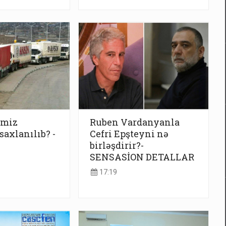
imiz
Ruben Vardanyanla
axlanılıb? -
Cefri Epşteyni nə
birləşdirir?-
SENSASİON DETALLAR
17:19