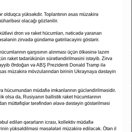
ər olduqca yüksəkdir. Toplantının əsas müzakirə
haribəsi olacağı gözlənilir.
kütləvi dron və raket hücumları, nəticədə yaranan
sələnin zirvədə gündəmə gətiriləcəyini göstərir.
ücumlarının qarşısının alınması üçün ölkəsinə lazım
n raket tədarükünün sürətləndirilməsini istəyib. Zirvə
Tayyib Ərdoğan və ABŞ Prezidenti Donald Tramp ilə
ə əsas müzakirə mövzularından birinin Ukraynaya dəstəyin
va hücumundan müdafiə imkanlarının gücləndirilməsidir.
 olsa da, Rusiyanın ballistik raket hücumlarının
mdan müttəfiqlər tərəfindən əlavə dəstəyin göstərilməsi
ul edilən qərarların icrası, kollektiv müdafiə
ərinin yüksəldilməsi məsələləri müzakirə ediləcək. Ötən il