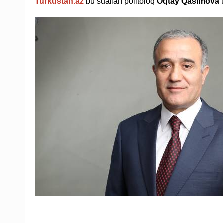
Turkustan.az
bu sualları politoloq
Oqtay Qasımova
ü