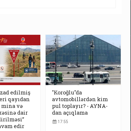
azad edilmiş
"Koroğlu"da
geri qayıdan
avtomobillərdən kim
 mina və
pul toplayır? - AYNA-
əsinə dair
dan açıqlama
irilməsi”
17:55
avam edir