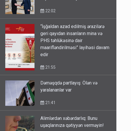
22:02
“İşğaldan azad edilmiş ərazilərə
geri qayıdan insanların mina və
PHS təhlükəsinə dair
maarifləndirilməsi” layihəsi davam
edir
21:55
Dəməşqdə partlayış: Ölən və
yaralananlar var
21:41
Alimlərdən xəbərdarlıq: Bunu
uşaqlarınıza qətiyyən verməyin!