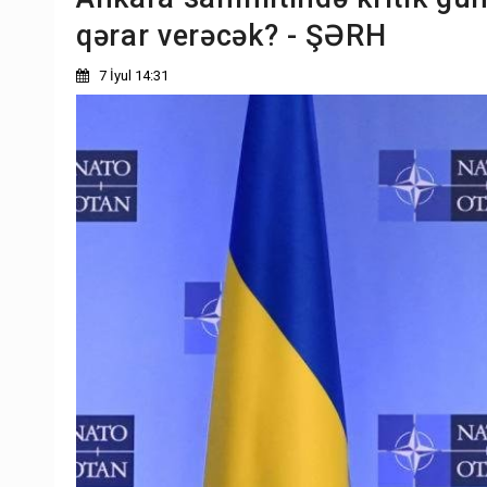
qərar verəcək? - ŞƏRH
7 İyul 14:31