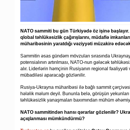
NATO sammiti bu gün Türkiyədə öz işinə başlayır. 
qlobal təhlükəsizlik çağırışlarını, müdafiə imkanl
müharibəsinin yaratdığı vəziyyəti müzakirə edəcək
Sammitin əsas gündəm mövzuları sırasında Ukraynaya
potensialının artırılması, NATO-nun gələcək təhlükəsi
alır. Liderlərin həmçinin Rusiyanın regional fəaliyyəti v
mübadiləsi aparacağı gözlənilir.
Rusiya-Ukrayna müharibəsi ilə bağlı sammit çərçivəs
hələlik məlum deyil. Bununla belə, görüşün yekunlar
təhlükəsizlik yanaşmaları baxımından mühüm əhəmiyy
NATO sammitindən hansı qərarlar gözlənilir? Ukra
açıqlanması mümkündürmü?