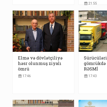
21:55
Elmə və dövlətçiliyə
Sürücülər
həsr olunmuş ziyalı
gömrükdə s
ömrü
RƏSMİ
17:46
17:43