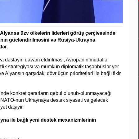
Alyansa üzv ölkələrin liderləri görüş çərçivəsində
arının gücləndirilməsini və Rusiya-Ukrayna
lər.
 dəstəyin davam etdirilməsi, Avropanın müdafiə
zlik strategiyası və mümkün diplomatik təşəbbüslər yer
ə Alyansın qarşıdakı dövr üçün prioritetləri ilə bağlı fikir
ində konkret qərarların qəbul olunub-olunmayacağı
ı NATO-nun Ukraynaya dəstək siyasəti və gələcək
ət daşıyır.
yna ilə bağlı yeni dəstək mexanizmlərinin