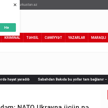
×
info@turkustan.az
Hə
KRİMİNAL
TƏHSİL
CƏMİYYƏT
YAZARLAR
MARAQLI
Sabahdan Bakıda bu yollar tam bağlanır – Sürücülərə vacib xəbə
ündəm: NATO Ukrayna üçün nə