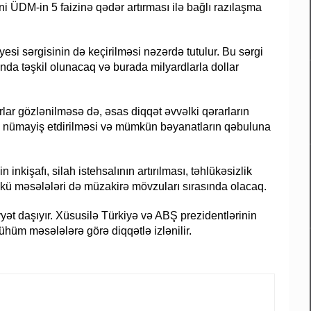
i ÜDM-in 5 faizinə qədər artırması ilə bağlı razılaşma
si sərgisinin də keçirilməsi nəzərdə tutulur. Bu sərgi
tında təşkil olunacaq və burada milyardlarla dollar
arlar gözlənilməsə də, əsas diqqət əvvəlki qərarların
n nümayiş etdirilməsi və mümkün bəyanatların qəbuluna
kişafı, silah istehsalının artırılması, təhlükəsizlik
ükü məsələləri də müzakirə mövzuları sırasında olacaq.
yyət daşıyır. Xüsusilə Türkiyə və ABŞ prezidentlərinin
ühüm məsələlərə görə diqqətlə izlənilir.