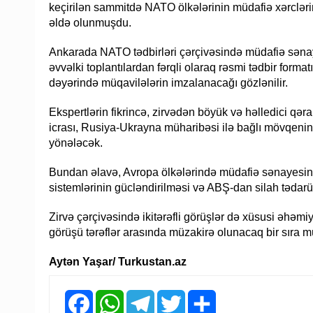
keçirilən sammitdə NATO ölkələrinin müdafiə xərclərin
əldə olunmuşdu.
Ankarada NATO tədbirləri çərçivəsində müdafiə sənaye
əvvəlki toplantılardan fərqli olaraq rəsmi tədbir forma
dəyərində müqavilələrin imzalanacağı gözlənilir.
Ekspertlərin fikrincə, zirvədən böyük və həlledici qər
icrası, Rusiya-Ukrayna müharibəsi ilə bağlı mövqeni
yönələcək.
Bundan əlavə, Avropa ölkələrində müdafiə sənayesinin in
sistemlərinin gücləndirilməsi və ABŞ-dan silah tədar
Zirvə çərçivəsində ikitərəfli görüşlər də xüsusi əhəmi
görüşü tərəflər arasında müzakirə olunacaq bir sıra m
Aytən Yaşar/ Turkustan.az
Facebook
WhatsApp
Telegram
Twitter
Share