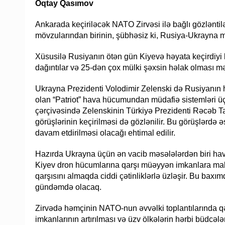
Oqtay Qasımov
Ankarada keçiriləcək NATO Zirvəsi ilə bağlı gözləntil
mövzularından birinin, şübhəsiz ki, Rusiya-Ukrayna mü
Xüsusilə Rusiyanın ötən gün Kiyevə həyata keçirdiyi 
dağıntılar və 25-dən çox mülki şəxsin həlak olması mə
Ukrayna Prezidenti Volodimir Zelenski də Rusiyanın h
olan “Patriot” hava hücumundan müdafiə sistemləri üçü
çərçivəsində Zelenskinin Türkiyə Prezidenti Rəcəb 
görüşlərinin keçirilməsi də gözlənilir. Bu görüşlərd
davam etdirilməsi olacağı ehtimal edilir.
Hazırda Ukrayna üçün ən vacib məsələlərdən biri ha
Kiyev dron hücumlarına qarşı müəyyən imkanlara malik
qarşısını almaqda ciddi çətinliklərlə üzləşir. Bu baxı
gündəmdə olacaq.
Zirvədə həmçinin NATO-nun əvvəlki toplantılarında qəb
imkanlarının artırılması və üzv ölkələrin hərbi büdcəl