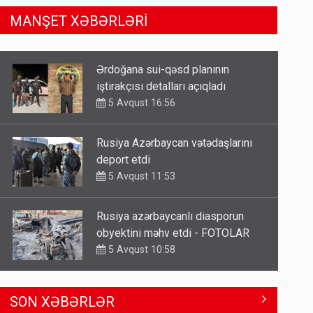
MANŞET XƏBƏRLƏRİ
Rusiya Azərbaycan vətədaşlarını
deport etdi
5 Avqust 11:53
Rusiya azərbaycanlı diasporun
obyektini məhv etdi - FOTOLAR
5 Avqust 10:58
Bu tarixdən HAVALAR DƏYİŞİR -
İSTİLƏR BİTİR
4 Avqust 22:04
ŞOK! David Seliverstov ölkədən
SON XƏBƏRLƏR
qaçdı