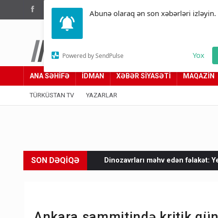
(012) 449 94 05
Abunə olaraq ən son xəbərləri izləyin.
Türküstan.az
Yox
Powered by SendPulse
Adımız yolumuzdur
ANA SƏHİFƏ
İDMAN
XƏBƏR SİYASƏTİ
MAQAZİN
TÜRKÜSTAN TV
YAZARLAR
SON DƏQİQƏ
olur?
Dinozavrları məhv edən fəlakət: Yerdə həyat yaradıb
Ankara sammitində kritik g