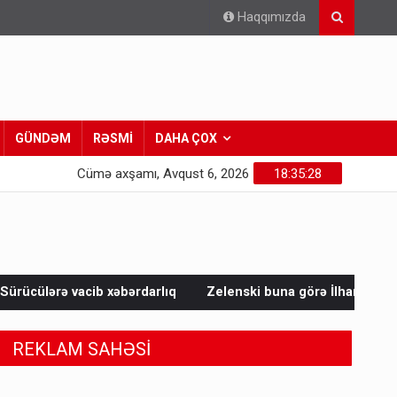
Haqqımızda
GÜNDƏM
RƏSMİ
DAHA ÇOX
Cümə axşamı, Avqust 6, 2026
18:35:29
rdarlıq
Zelenski buna görə İlham Əliyevə təşəkkür etdi - Ba
REKLAM SAHƏSİ