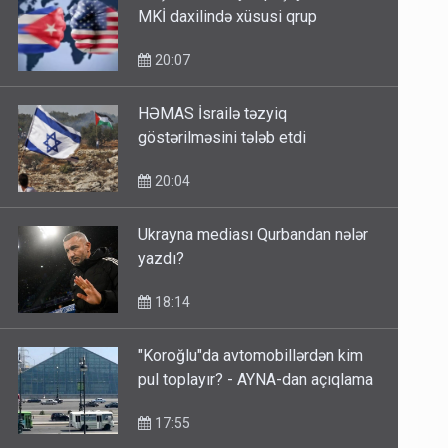
MKİ daxilində xüsusi qrup
20:07
HƏMAS İsrailə təzyiq
göstərilməsini tələb etdi
20:04
Ukrayna mediası Qurbandan nələr
yazdı?
18:14
"Koroğlu"da avtomobillərdən kim
pul toplayır? - AYNA-dan açıqlama
17:55