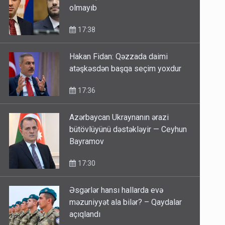
olmayıb
17:38
Hakan Fidan: Qəzzada daimi
atəşkəsdən başqa seçim yoxdur
17:36
Azərbaycan Ukraynanın ərazi
bütövlüyünü dəstəkləyir — Ceyhun
Bayramov
17:30
Əsgərlər hansı hallarda evə
məzuniyyət ala bilər? – Qaydalar
açıqlandı