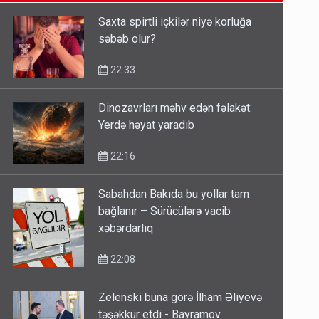
14:14
Saxta spirtli içkilər niyə korluğa
səbəb olur?
Bu ölkələrə şəxsiyyət vəsiqəsi ilə
gedə biləcəksiniz - SİYAHI
22:33
10:53
Dinozavrları məhv edən fəlakət:
Yerdə həyat yaradıb
Ərdoğana sui-qəsd planının
iştirakçısı detalları açıqladı
22:16
5 Avqust 16:56
Sabahdan Bakıda bu yollar tam
bağlanır – Sürücülərə vacib
xəbərdarlıq
22:08
Zelenski buna görə İlham Əliyevə
təşəkkür etdi - Bayramov