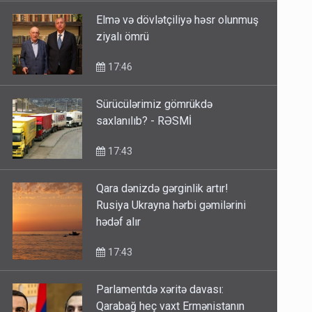
Elmə və dövlətçiliyə həsr olunmuş
ziyalı ömrü
17:46
Sürücülərimiz gömrükdə
saxlanılıb? - RƏSMİ
17:43
Qara dənizdə gərginlik artır!
Rusiya Ukrayna hərbi gəmilərini
hədəf alır
17:43
Parlamentdə xəritə davası:
Qarabağ heç vaxt Ermənistanın