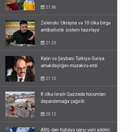
21:36
Zelenski: Ukrayna və 10 ölkə birgə
antiballistik sistem hazırlayır
21:23
Kalın və Şeybani Türkiyə-Suriya
əməkdaşlığını müzakirə etdi
21:12
8 ölkə İsraili Qəzzada hücumları
dayandırmağa çağırdı
20:12
ABŞ-dan Kubaya qarşı yeni addım: