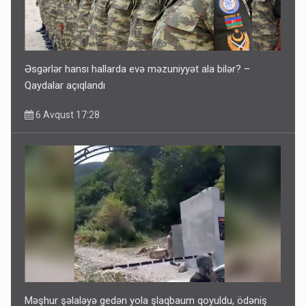
Əsgərlər hansı hallarda evə məzuniyyət ala bilər? –
Qaydalar açıqlandı
6 Avqust 17:28
Məşhur şəlaləyə gedən yola şlaqbaum qoyuldu, ödəniş