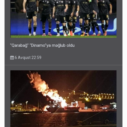
Bu ölkələrə şəxsiyyət vəsiqəsi ilə gedə biləcəksiniz -
SİYAHI
6 Avqust 10:53
"Qarabağ" "Dinamo"ya məğlub oldu
6 Avqust 22:59
Ərdoğana sui-qəsd planının iştirakçısı detalları açıqladı
5 Avqust 16:56