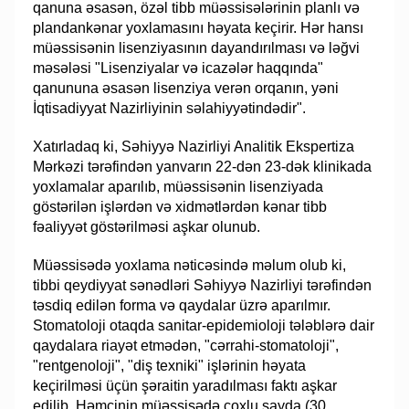
qanuna əsasən, özəl tibb müəssisələrinin planlı və
plandankənar yoxlamasını həyata keçirir. Hər hansı
müəssisənin lisenziyasının dayandırılması və ləğvi
məsələsi "Lisenziyalar və icazələr haqqında"
qanununa əsasən lisenziya verən orqanın, yəni
İqtisadiyyat Nazirliyinin səlahiyyətindədir".
Xatırladaq ki, Səhiyyə Nazirliyi Analitik Ekspertiza
Mərkəzi tərəfindən yanvarın 22-dən 23-dək klinikada
yoxlamalar aparılıb, müəssisənin lisenziyada
göstərilən işlərdən və xidmətlərdən kənar tibb
fəaliyyət göstərilməsi aşkar olunub.
Müəssisədə yoxlama nəticəsində məlum olub ki,
tibbi qeydiyyat sənədləri Səhiyyə Nazirliyi tərəfindən
təsdiq edilən forma və qaydalar üzrə aparılmır.
Stomatoloji otaqda sanitar-epidemioloji tələblərə dair
qaydalara riayət etmədən, "cərrahi-stomatoloji",
"rentgenoloji", "diş texniki" işlərinin həyata
keçirilməsi üçün şəraitin yaradılması faktı aşkar
edilib. Həmçinin müəssisədə çoxlu sayda (30