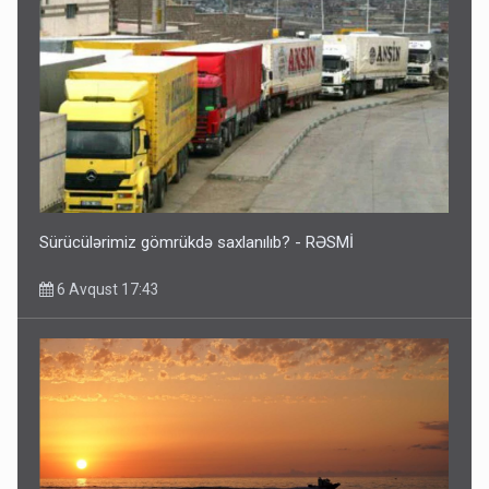
Sürücülərimiz gömrükdə saxlanılıb? - RƏSMİ
6 Avqust 17:43