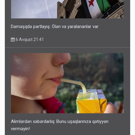
Dəməşqdə partlayış: Ölən və yaralananlar var
6 Avqust 21:41
Alimlərdən xəbərdarlıq: Bunu uşaqlarınıza qətiyyən
verməyin!