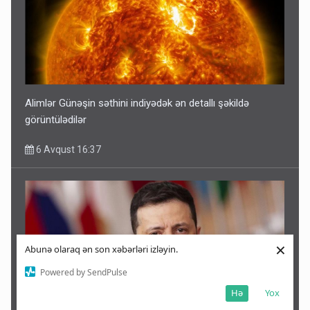
Alimlər Günəşin səthini indiyədək ən detallı şəkildə
görüntülədilər
6 Avqust 16:37
×
Abunə olaraq ən son xəbərləri izləyin.
Powered by SendPulse
Hə
Yox