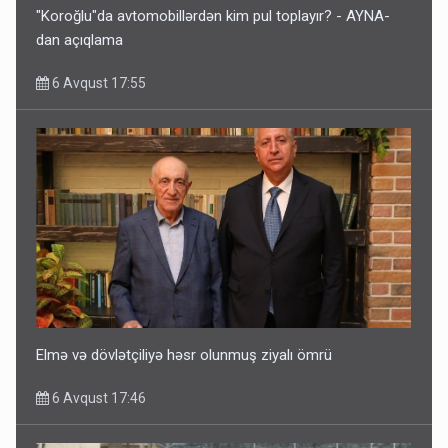
"Koroğlu"da avtomobillərdən kim pul toplayır? - AYNA-
dan açıqlama
6 Avqust 17:55
Elmə və dövlətçiliyə həsr olunmuş ziyalı ömrü
6 Avqust 17:46