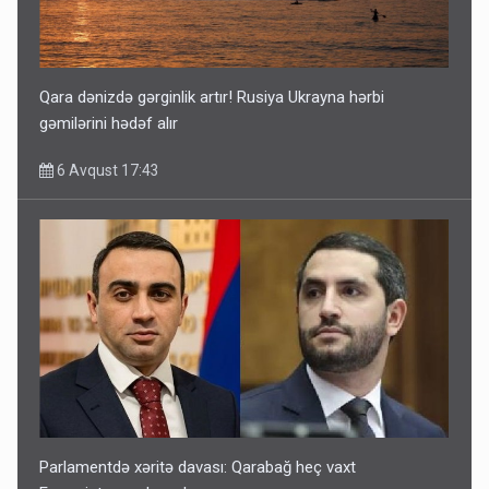
Qara dənizdə gərginlik artır! Rusiya Ukrayna hərbi
gəmilərini hədəf alır
6 Avqust 17:43
Parlamentdə xəritə davası: Qarabağ heç vaxt