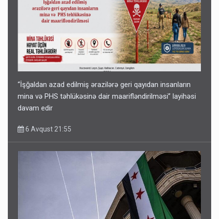
“İşğaldan azad edilmiş ərazilərə geri qayıdan insanların
mina və PHS təhlükəsinə dair maarifləndirilməsi” layihəsi
davam edir
6 Avqust 21:55