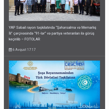
YAP Səbail rayon təşkilatında “Şəhərsalma və Memarlıq
İli” çərçivəsində “91-lər” və partiya veteranları ilə görüş
keçirilib – FOTOLAR
6 Avqust 17:17