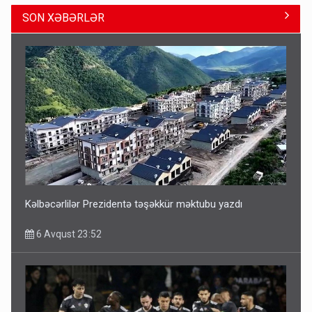
SON XƏBƏRLƏR
ŞOK! David Seliverstov ölkədən qaçdı
6 Avqust 14:14
Kəlbəcərlilər Prezidentə təşəkkür məktubu yazdı
6 Avqust 23:52