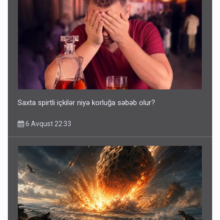
Saxta spirtli içkilər niyə korluğa səbəb olur?
6 Avqust 22:33