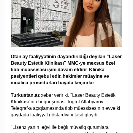
Ötən ay fəaliyyətinin dayandırıldığı deyilən "Laser
Beauty Estetik Klinikası" MMC-yə məxsus özəl
tibb müəssisəsi işini davam etdirir. Klinika
pasiyentləri qəbul edir, həkimlər müayinə və
müalicə prosedurları həyata keçirirlər.
Turkustan.az
xəbər verir ki, "Laser Beauty Estetik
Klinikası"nın hüquqşünası Toğrul Allahyarov
Teleqraf-a açıqlamasında tibb müəssisəsinin əvvəlki
qaydada fəaliyyət göstərdiyini təsdiqləyib.
"Lisenziyanın ləğvi ilə bağlı müvafiq qurumlara