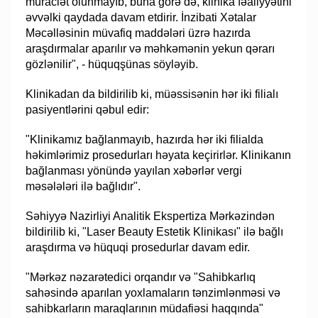
müraciət olunmayıb, buna görə də, klinika fəaliyyətini
əvvəlki qaydada davam etdirir. İnzibati Xətalar
Məcəlləsinin müvafiq maddələri üzrə hazırda
araşdırmalar aparılır və məhkəmənin yekun qərarı
gözlənilir", - hüquqşünas söyləyib.
Klinikadan da bildirilib ki, müəssisənin hər iki filialı
pasiyentlərini qəbul edir:
"Klinikamız bağlanmayıb, hazırda hər iki filialda
həkimlərimiz prosedurları həyata keçirirlər. Klinikanın
bağlanması yönündə yayılan xəbərlər vergi
məsələləri ilə bağlıdır".
Səhiyyə Nazirliyi Analitik Ekspertiza Mərkəzindən
bildirilib ki, "Laser Beauty Estetik Klinikası" ilə bağlı
araşdırma və hüquqi prosedurlar davam edir.
"Mərkəz nəzarətedici orqandır və "Sahibkarlıq
sahəsində aparılan yoxlamaların tənzimlənməsi və
sahibkarların maraqlarının müdafiəsi haqqında"