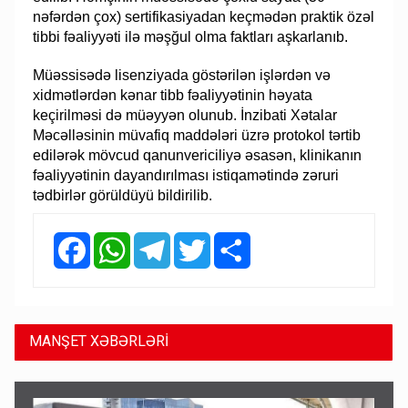
nəfərdən çox) sertifikasiyadan keçmədən praktik özəl
tibbi fəaliyyəti ilə məşğul olma faktları aşkarlanıb.
Müəssisədə lisenziyada göstərilən işlərdən və
xidmətlərdən kənar tibb fəaliyyətinin həyata
keçirilməsi də müəyyən olunub. İnzibati Xətalar
Məcəlləsinin müvafiq maddələri üzrə protokol tərtib
edilərək mövcud qanunvericiliyə əsasən, klinikanın
fəaliyyətinin dayandırılması istiqamətində zəruri
tədbirlər görüldüyü bildirilib.
Facebook
WhatsApp
Telegram
Twitter
Share
MANŞET XƏBƏRLƏRİ