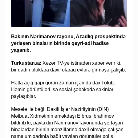
Bakının Nərimanov rayonu, Azadlıq prospektində
yerləşən binaların birində qeyri-adi hadisə
yaşanıb.
Turkustan.az
Xəzər TV-yə istinadən xəbər verir ki,
bir qadın bloklara daxil olaraq evlərə girməyə çalışıb.
Hətta açıq qapı görən zaman içəri də daxil olub.
Həmin görüntüləri isə sosial şəbəkədə sakinlər
paylaşıblar.
Məsələ ilə bağlı Daxili İşlər Nazirliyinin (DİN)
Mətbuat Xidmətinin əməkdaşı Elbrus İbrahimov
bildirib ki, paytaxtın Nərimanov rayonunda yerləşən
binalardan birinin mənzillərinə daxil olmağa çalışan
naməlum qadınla bağlı yayılan görüntülər polis