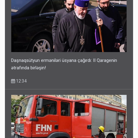
Daşnaqsütyun erməniləri üsyana çağırdı: II Qaragenin
ətrafında birləşin!
12:34