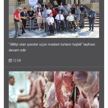
“Əlilliyi olan şəxslər üçün mədəni turların təşkili” layihəsi
davam edir
12:08