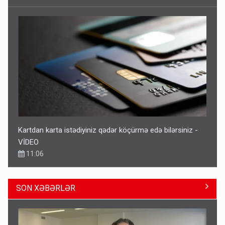
Kartdan karta istədiyiniz qədər köçürmə edə bilərsiniz -
VİDEO
11:06
SON XƏBƏRLƏR