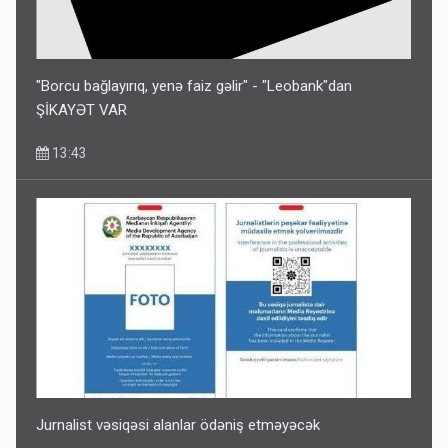
"Borcu bağlayırıq, yenə faiz gəlir" - "Leobank"dan
ŞİKAYƏT VAR
13:43
Jurnalist vəsiqəsi alanlar ödəniş etməyəcək