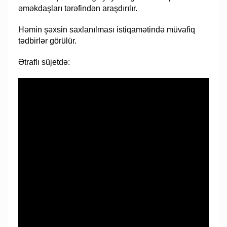
əməkdaşları tərəfindən araşdırılır.
Həmin şəxsin saxlanılması istiqamətində müvafiq
tədbirlər görülür.
Ətraflı süjetdə: