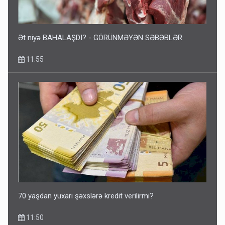
Ət niyə BAHALAŞDI? - GÖRÜNMƏYƏN SƏBƏBLƏR
11:55
70 yaşdan yuxarı şəxslərə kredit verilirmi?
11:50