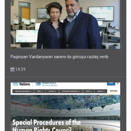
Tərtərdəki hadisənin sirri açıldı: Ər-arvadı yandırıb 15 min
manatı oğurladı
10:46
Paşinyan Vardanyanın xanımı ilə görüşə razılıq verib
14:39