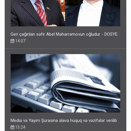
Geri çağırılan səfir Abel Məhərrəmovun oğludur - DOSYE
14:07
Media və Yayım Şurasına əlavə hüquq və vəzifələr verilib
13:24