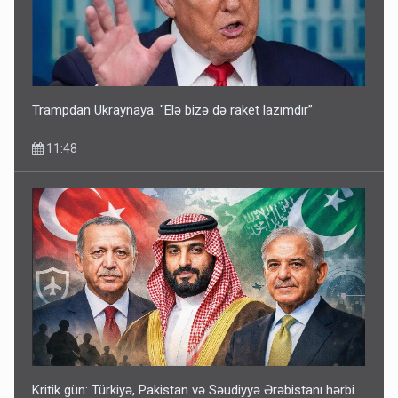
Trampdan Ukraynaya: "Elə bizə də raket lazımdır”
11:48
Kritik gün: Türkiyə, Pakistan və Səudiyyə Ərəbistanı hərbi