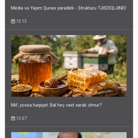
Media və Yayım Şurası yaradıldı - Strukturu TƏSDİQLƏNDİ
13:13
Mif, yoxsa həqiqət: Bal heç vaxt xarab olmur?
13:07