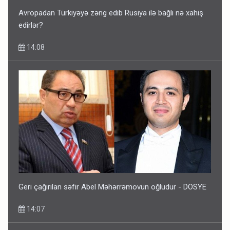
Avropadan Türkiyəyə zəng edib Rusiya ilə bağlı nə xahiş
edirlər?
14:08
Geri çağırılan səfir Abel Məhərrəmovun oğludur - DOSYE
14:07