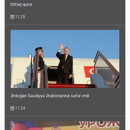
ittifaq qurur
11:25
Ərdoğan Səudiyyə Ərəbistanına səfər etdi
11:24