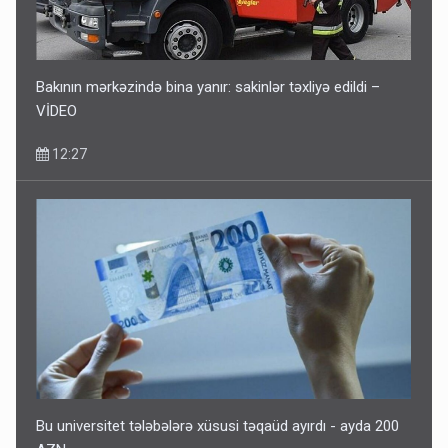
Bakının mərkəzində bina yanır: sakinlər təxliyə edildi –
VİDEO
12:27
Bu universitet tələbələrə xüsusi təqaüd ayırdı - ayda 200