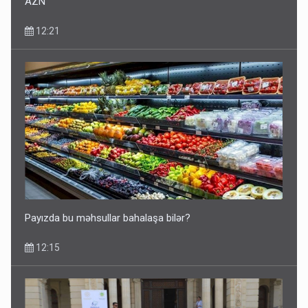
AZN
12:21
Payızda bu məhsullar bahalaşa bilər?
12:15