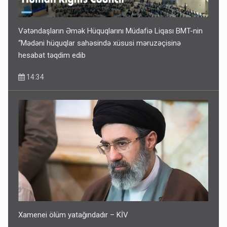
Əhaliyə hava ilə bağlı VACİB XƏBƏRDARLIQ - Saat 11:00-
dan…
09:15
Vətəndaşların Əmək Hüquqlarını Müdafiə Liqası BMT-nin
“Mədəni hüquqlar sahəsində xüsusi məruzəçisinə
hesabat təqdim edib
14:34
ŞOK! David Seliverstov ölkədən qaçdı
6 Avqust 14:14
Xamenei ölüm yatağındadır – KİV