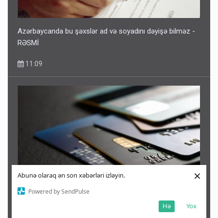
Azərbaycanda bu şəxslər ad və soyadını dəyişə bilməz -
RƏSMİ
11:09
×
Abunə olaraq ən son xəbərləri izləyin.
Powered by SendPulse
Kartdan karta istədiyiniz qədər köçürmə edə bilərsiniz -
Hə
Yox
VİDEO