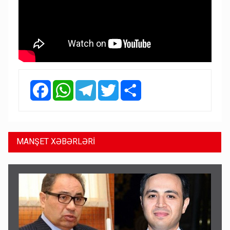
Facebook
WhatsApp
Telegram
Twitter
Share
MANŞET XƏBƏRLƏRİ